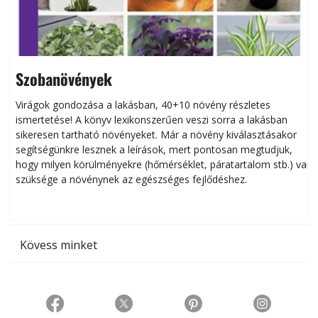
Szobanövények
Virágok gondozása a lakásban, 40+10 növény részletes
ismertetése! A könyv lexikonszerűen veszi sorra a lakásban
s
sikeresen tart­ha­tó növényeket. Már a növény kiválasztásakor
h
segítségünkre lesznek a leírások, mert pontosan megtudjuk,
k
hogy milyen körülményekre (hőmérséklet, páratartalom stb.) van
szüksége a növénynek az egészséges fejlődéshez.
t
Kövess minket