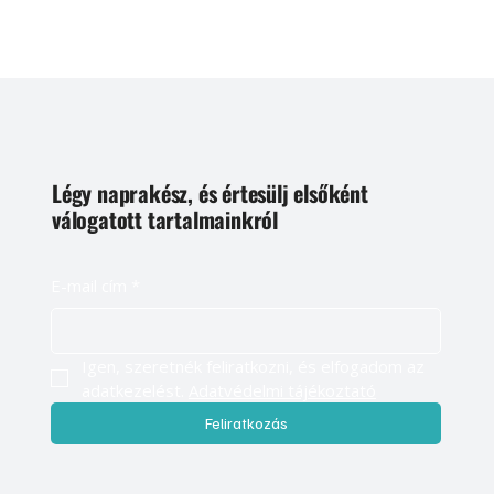
Légy naprakész, és értesülj elsőként
válogatott tartalmainkról
E-mail cím
*
Igen, szeretnék feliratkozni, és elfogadom az 
adatkezelést. 
Adatvédelmi tájékoztató
Feliratkozás