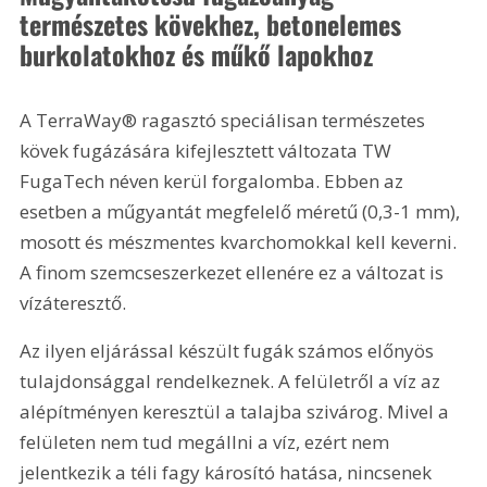
természetes kövekhez, betonelemes 
burkolatokhoz és műkő lapokhoz
A TerraWay® ragasztó speciálisan természetes 
kövek fugázására kifejlesztett változata TW 
FugaTech néven kerül forgalomba. Ebben az 
esetben a műgyantát megfelelő méretű (0,3-1 mm), 
mosott és mészmentes kvarchomokkal kell keverni. 
A finom szemcseszerkezet ellenére ez a változat is 
vízáteresztő.
Az ilyen eljárással készült fugák számos előnyös 
tulajdonsággal rendelkeznek. A felületről a víz az 
alépítményen keresztül a talajba szivárog. Mivel a 
felületen nem tud megállni a víz, ezért nem 
jelentkezik a téli fagy károsító hatása, nincsenek 