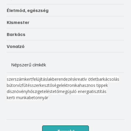
Életmód, egészség
Kismester
Barkács
Vonalzó
Népszerű címkék
szerszám
kert
felújítás
lakberendezés
kreatív ötlet
barkácsolás
bútor
víz
fűtés
szerkesztőség
elektronika
hasznos tippek
dísznövény
hőszigetelés
tető
megújuló energia
tisztítás
kerti munka
beton
nyár