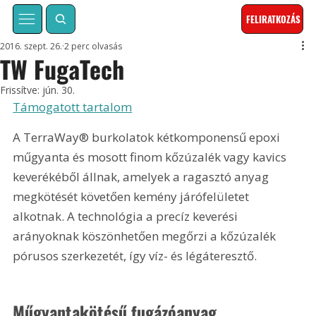
FELIRATKOZÁS
2016. szept. 26.
2 perc olvasás
TW FugaTech
Frissítve:
jún. 30.
Támogatott tartalom
A TerraWay® burkolatok kétkomponensű epoxi 
műgyanta és mosott finom kőzúzalék vagy kavics 
keverékéből állnak, amelyek a ragasztó anyag 
megkötését követően kemény járófelületet 
alkotnak. A technológia a precíz keverési 
arányoknak köszönhetően megőrzi a kőzúzalék 
pórusos szerkezetét, így víz- és légáteresztő.
Műgyantakötésű fugázóanyag 