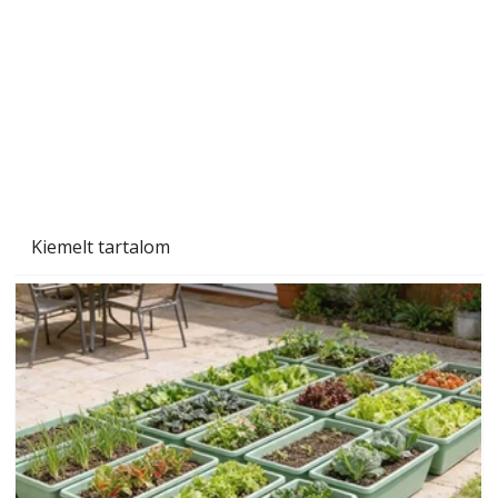
Tiszta homlokzat éveken át
Kiemelt tartalom