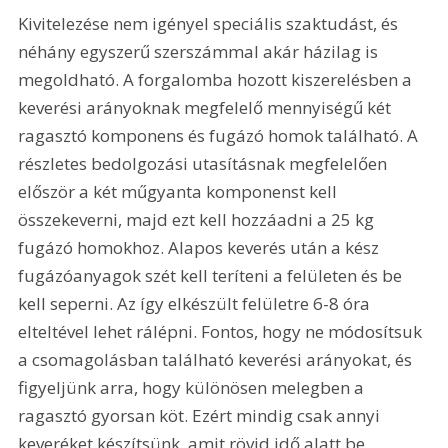
Kivitelezése nem igényel speciális szaktudást, és 
néhány egyszerű szerszámmal akár házilag is 
megoldható. A forgalomba hozott kiszerelésben a 
keverési arányoknak megfelelő mennyiségű két 
ragasztó komponens és fugázó homok található. A 
részletes bedolgozási utasításnak megfelelően 
először a két műgyanta komponenst kell 
összekeverni, majd ezt kell hozzáadni a 25 kg 
fugázó homokhoz. Alapos keverés után a kész 
fugázóanyagok szét kell teríteni a felületen és be 
kell seperni. Az így elkészült felületre 6-8 óra 
elteltével lehet rálépni. Fontos, hogy ne módosítsuk 
a csomagolásban található keverési arányokat, és 
figyeljünk arra, hogy különösen melegben a 
ragasztó gyorsan köt. Ezért mindig csak annyi 
keveréket készítsünk, amit rövid idő alatt be 