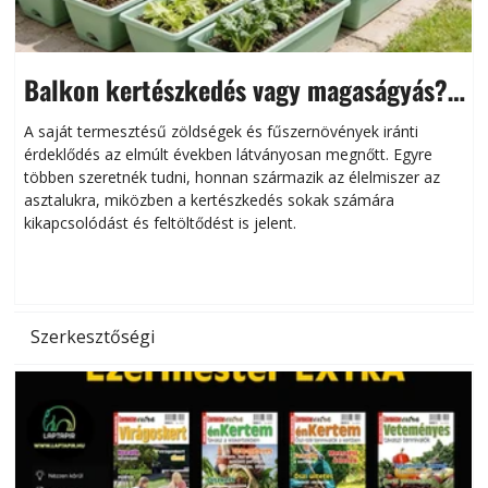
Balkon kertészkedés vagy magaságyás?
Helytakarékos kertészkedés
A saját termesztésű zöldségek és fűszernövények iránti
érdeklődés az elmúlt években látványosan megnőtt. Egyre
többen szeretnék tudni, honnan származik az élelmiszer az
l
asztalukra, miközben a kertészkedés sokak számára
kikapcsolódást és feltöltődést is jelent.
é
d
Szerkesztőségi