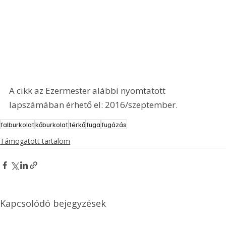
A cikk az Ezermester alábbi nyomtatott 
lapszámában érhető el: 2016/szeptember.
falburkolat
kőburkolat
térkő
fuga
fugázás
Támogatott tartalom
Kapcsolódó bejegyzések