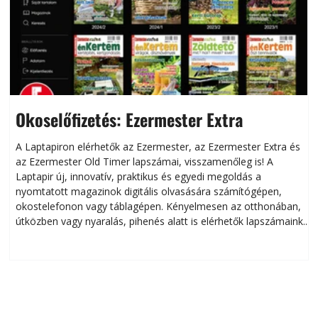
Okoselőfizetés: Ezermester Extra
A Laptapiron elérhetők az Ezermester, az Ezermester Extra és
az Ezermester Old Timer lapszámai, visszamenőleg is! A
Laptapir új, innovatív, praktikus és egyedi megoldás a
L
nyomtatott magazinok digitális olvasására számítógépen,
okostelefonon vagy táblagépen. Kényelmesen az otthonában,
útközben vagy nyaralás, pihenés alatt is elérhetők lapszámaink.
ú
Bárhol, bármikor, akár külföldön élve vagy dolgozva is
B
olvashatók az Ezermester lapszámai. A Laptapir kényelmes
megoldás, mert: – t