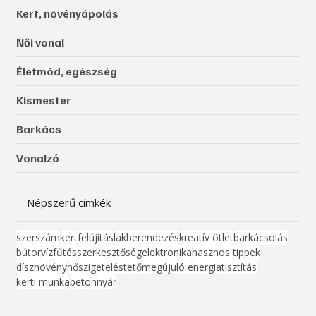
Kert, növényápolás
Női vonal
Életmód, egészség
Kismester
Barkács
Vonalzó
Népszerű címkék
szerszám
kert
felújítás
lakberendezés
kreatív ötlet
barkácsolás
bútor
víz
fűtés
szerkesztőség
elektronika
hasznos tippek
dísznövény
hőszigetelés
tető
megújuló energia
tisztítás
kerti munka
beton
nyár