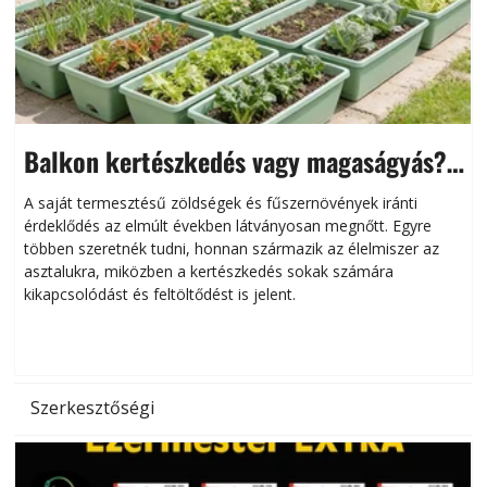
Balkon kertészkedés vagy magaságyás?
Helytakarékos kertészkedés
A saját termesztésű zöldségek és fűszernövények iránti
érdeklődés az elmúlt években látványosan megnőtt. Egyre
többen szeretnék tudni, honnan származik az élelmiszer az
l
asztalukra, miközben a kertészkedés sokak számára
kikapcsolódást és feltöltődést is jelent.
é
d
Szerkesztőségi