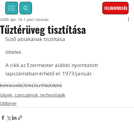
FELIRATKOZÁS
2009. ápr. 18.
1 perc olvasás
Tűztérüveg tisztítása
Sütő ablakának tisztítása
ötletes
A cikk az Ezermester alábbi nyomtatott 
lapszámában érhető el: 1973/január.
barkácsolás
fűtés
tisztítás
kályha
Gépek, szerszámok, technológiák
Oldtimer