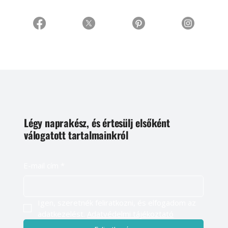
Légy naprakész, és értesülj elsőként
válogatott tartalmainkról
E-mail cím
*
Igen, szeretnék feliratkozni, és elfogadom az 
adatkezelést. 
Adatvédelmi tájékoztató