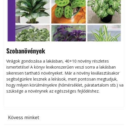
Szobanövények
Virágok gondozása a lakásban, 40+10 növény részletes
ismertetése! A könyv lexikonszerűen veszi sorra a lakásban
s
sikeresen tart­ha­tó növényeket. Már a növény kiválasztásakor
h
segítségünkre lesznek a leírások, mert pontosan megtudjuk,
k
hogy milyen körülményekre (hőmérséklet, páratartalom stb.) van
szüksége a növénynek az egészséges fejlődéshez.
t
Kövess minket