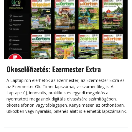
Okoselőfizetés: Ezermester Extra
A Laptapiron elérhetők az Ezermester, az Ezermester Extra és
az Ezermester Old Timer lapszámai, visszamenőleg is! A
Laptapir új, innovatív, praktikus és egyedi megoldás a
L
nyomtatott magazinok digitális olvasására számítógépen,
okostelefonon vagy táblagépen. Kényelmesen az otthonában,
útközben vagy nyaralás, pihenés alatt is elérhetők lapszámaink.
ú
Bárhol, bármikor, akár külföldön élve vagy dolgozva is
B
olvashatók az Ezermester lapszámai. A Laptapir kényelmes
megoldás, mert: – t