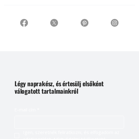
Légy naprakész, és értesülj elsőként
válogatott tartalmainkról
E-mail cím
*
Igen, szeretnék feliratkozni, és elfogadom az 