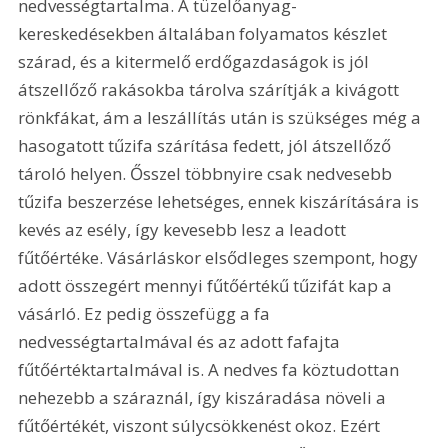
nedvességtartalma. A tüzelőanyag-
kereskedésekben általában folyamatos készlet 
szárad, és a kitermelő erdőgazdaságok is jól 
átszellőző rakásokba tárolva szárítják a kivágott 
rönkfákat, ám a leszállítás után is szükséges még a 
hasogatott tűzifa szárítása fedett, jól átszellőző 
tároló helyen. Ősszel többnyire csak nedvesebb 
tűzifa beszerzése lehetséges, ennek kiszárítására is 
kevés az esély, így kevesebb lesz a leadott 
fűtőértéke. Vásárláskor elsődleges szempont, hogy 
adott összegért mennyi fűtőértékű tűzifát kap a 
vásárló. Ez pedig összefügg a fa 
nedvességtartalmával és az adott fafajta 
fűtőértéktartalmával is. A nedves fa köztudottan 
nehezebb a száraznál, így kiszáradása növeli a 
fűtőértékét, viszont súlycsökkenést okoz. Ezért 