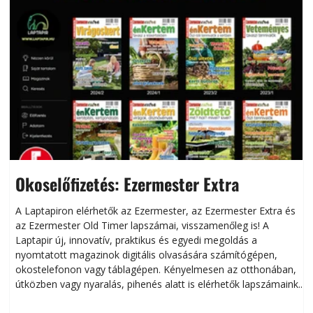
Okoselőfizetés: Ezermester Extra
A Laptapiron elérhetők az Ezermester, az Ezermester Extra és
az Ezermester Old Timer lapszámai, visszamenőleg is! A
Laptapir új, innovatív, praktikus és egyedi megoldás a
L
nyomtatott magazinok digitális olvasására számítógépen,
okostelefonon vagy táblagépen. Kényelmesen az otthonában,
útközben vagy nyaralás, pihenés alatt is elérhetők lapszámaink.
ú
Bárhol, bármikor, akár külföldön élve vagy dolgozva is
B