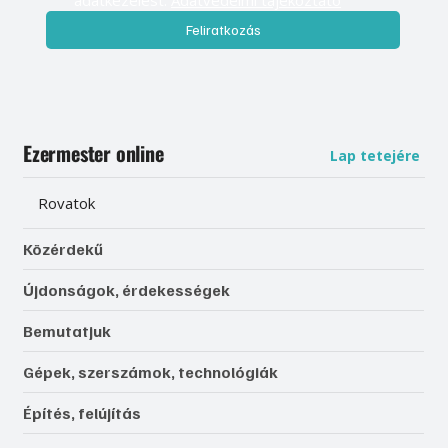
adatkezelést. 
Adatvédelmi tájékoztató
Feliratkozás
Ezermester online
Lap tetejére
Rovatok
Közérdekű
Újdonságok, érdekességek
Bemutatjuk
Gépek, szerszámok, technológiák
Építés, felújítás