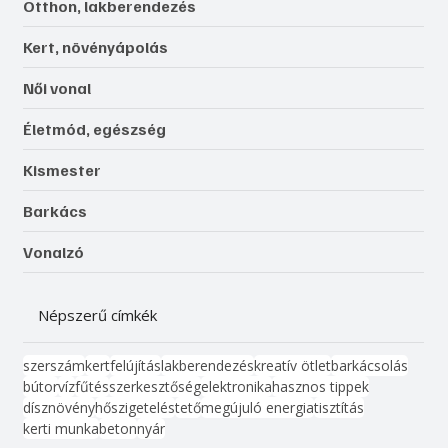
Otthon, lakberendezés
Kert, növényápolás
Női vonal
Életmód, egészség
Kismester
Barkács
Vonalzó
Népszerű címkék
szerszám
kert
felújítás
lakberendezés
kreatív ötlet
barkácsolás
bútor
víz
fűtés
szerkesztőség
elektronika
hasznos tippek
dísznövény
hőszigetelés
tető
megújuló energia
tisztítás
kerti munka
beton
nyár