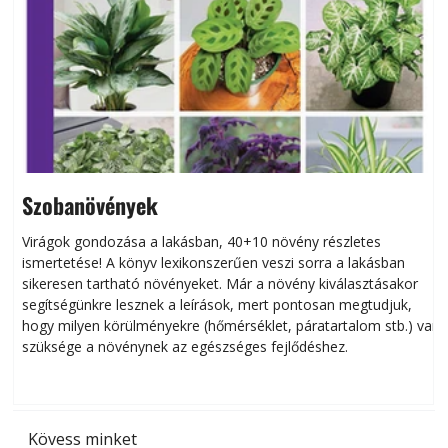
Szobanövények
Virágok gondozása a lakásban, 40+10 növény részletes
ismertetése! A könyv lexikonszerűen veszi sorra a lakásban
s
sikeresen tart­ha­tó növényeket. Már a növény kiválasztásakor
h
segítségünkre lesznek a leírások, mert pontosan megtudjuk,
k
hogy milyen körülményekre (hőmérséklet, páratartalom stb.) van
szüksége a növénynek az egészséges fejlődéshez.
t
Kövess minket