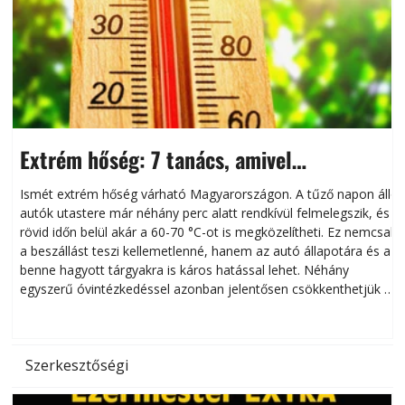
Extrém hőség: 7 tanács, amivel
megóvhatjuk autónkat a nyári károktól
Ismét extrém hőség várható Magyarországon. A tűző napon álló
autók utastere már néhány perc alatt rendkívül felmelegszik, és
rövid időn belül akár a 60-70 °C-ot is megközelítheti. Ez nemcsak
n
a beszállást teszi kellemetlenné, hanem az autó állapotára és a
benne hagyott tárgyakra is káros hatással lehet. Néhány
egyszerű óvintézkedéssel azonban jelentősen csökkenthetjük a
hőség káros hatásait.
l
Szerkesztőségi