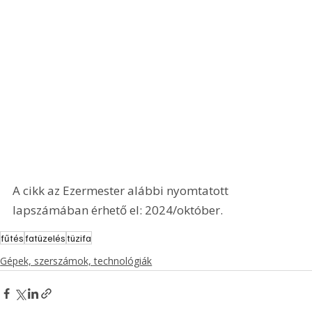
A cikk az Ezermester alábbi nyomtatott 
lapszámában érhető el: 2024/október.
fűtés
fatüzelés
tüzifa
Gépek, szerszámok, technológiák