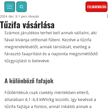
FELIRATKOZÁS
2024. dec. 9.
1 perc olvasás
Tűzifa vásárlása
Számos járulékos terhet kell annak vállalni, aki 
fával kívánja otthonát fűteni. Kezdve a tűzifa 
megrendelésétől, annak tárolását, esetleg a 
fárasztó faaprítást és a naponta megismétlődő 
tűzgyújtást is belevéve.
A különböző fafajok
Fűtőértékük csak csekély mértékben eltérő, 
általában 4,1-4,4 kWh/kg közötti, így kevéssé a 
tűzifa fajtája a fontos, annál inkább annak a 