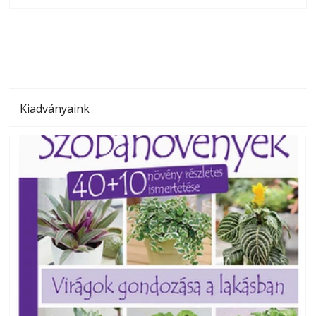
olvashatók az Ezermester lapszámai. A Laptapir kényelmes
megoldás, mert: – t
Kiadványaink