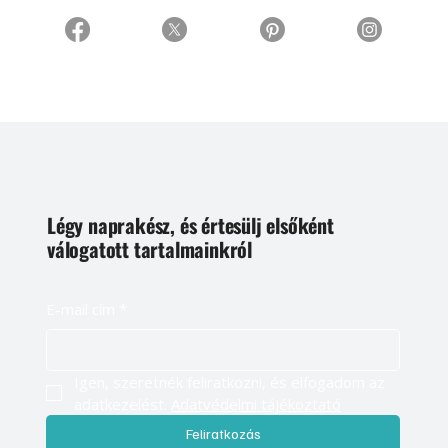
Légy naprakész, és értesülj elsőként
válogatott tartalmainkról
E-mail cím
*
Igen, szeretnék feliratkozni, és elfogadom az 
adatkezelést. 
Adatvédelmi tájékoztató
Feliratkozás