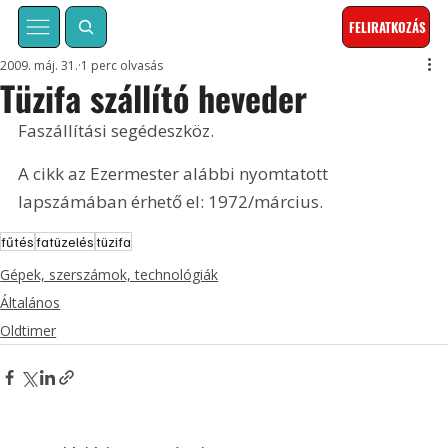
FELIRATKOZÁS
2009. máj. 31.
1 perc olvasás
Tüzifa szállító heveder
Faszállítási segédeszköz. 
A cikk az Ezermester alábbi nyomtatott 
lapszámában érhető el: 1972/március.
fűtés
fatüzelés
tüzifa
Gépek, szerszámok, technológiák
Általános
Oldtimer