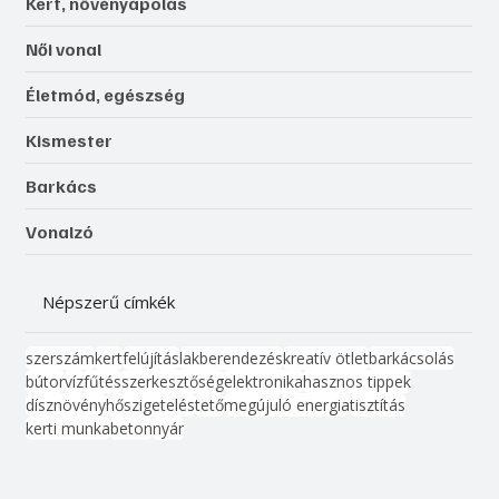
Kert, növényápolás
Női vonal
Életmód, egészség
Kismester
Barkács
Vonalzó
Népszerű címkék
szerszám
kert
felújítás
lakberendezés
kreatív ötlet
barkácsolás
bútor
víz
fűtés
szerkesztőség
elektronika
hasznos tippek
dísznövény
hőszigetelés
tető
megújuló energia
tisztítás
kerti munka
beton
nyár