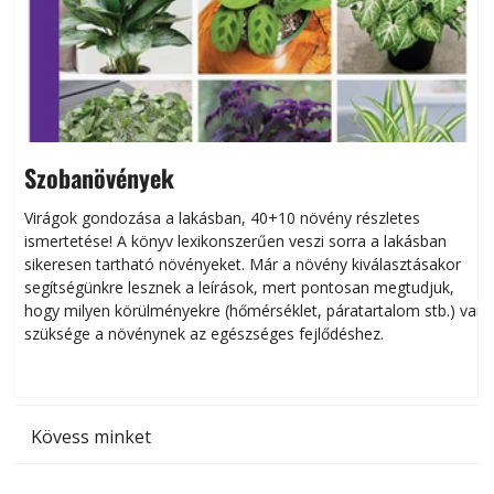
Szobanövények
Virágok gondozása a lakásban, 40+10 növény részletes
ismertetése! A könyv lexikonszerűen veszi sorra a lakásban
s
sikeresen tart­ha­tó növényeket. Már a növény kiválasztásakor
h
segítségünkre lesznek a leírások, mert pontosan megtudjuk,
k
hogy milyen körülményekre (hőmérséklet, páratartalom stb.) van
szüksége a növénynek az egészséges fejlődéshez.
t
Kövess minket