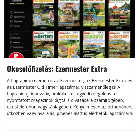
Okoselőfizetés: Ezermester Extra
A Laptapiron elérhetők az Ezermester, az Ezermester Extra és
az Ezermester Old Timer lapszámai, visszamenőleg is! A
Laptapir új, innovatív, praktikus és egyedi megoldás a
L
nyomtatott magazinok digitális olvasására számítógépen,
okostelefonon vagy táblagépen. Kényelmesen az otthonában,
útközben vagy nyaralás, pihenés alatt is elérhetők lapszámaink.
ú
Bárhol, bármikor, akár külföldön élve vagy dolgozva is
B
olvashatók az Ezermester lapszámai. A Laptapir kényelmes
megoldás, mert: – t