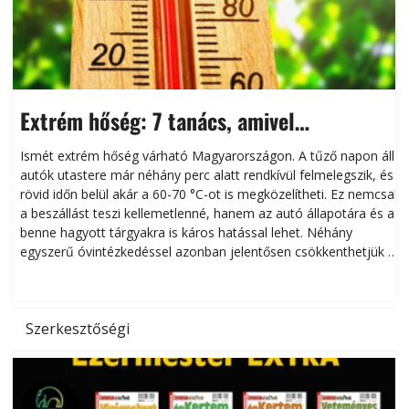
Extrém hőség: 7 tanács, amivel
megóvhatjuk autónkat a nyári károktól
Ismét extrém hőség várható Magyarországon. A tűző napon álló
autók utastere már néhány perc alatt rendkívül felmelegszik, és
rövid időn belül akár a 60-70 °C-ot is megközelítheti. Ez nemcsak
n
a beszállást teszi kellemetlenné, hanem az autó állapotára és a
benne hagyott tárgyakra is káros hatással lehet. Néhány
egyszerű óvintézkedéssel azonban jelentősen csökkenthetjük a
hőség káros hatásait.
l
Szerkesztőségi