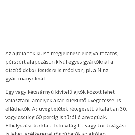
Az ajtólapok külső megjelenése elég változatos, 
pórszórt alapozáson kívül egyes gyártóknál a 
díszítő dekor festésre is mód van, pl. a Ninz 
gyártmányoknál.
Egy vagy kétszárnyú kivitelű ajtók között lehet 
választani, amelyek akár kitekintő üvegezéssel is 
elláthatók. Az üvegbetétek rétegezett, általában 30, 
vagy esetleg 60 percig is tűzálló anyagúak. 
Elhelyezésük oldal-, felülvilágító, vagy kör kivágású 
is lehet, acélkerettel rögzíthetők az ajtólap 