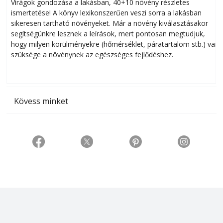
Virágok gondozása a lakásban, 40+10 növény részletes
ismertetése! A könyv lexikonszerűen veszi sorra a lakásban
s
sikeresen tart­ha­tó növényeket. Már a növény kiválasztásakor
h
segítségünkre lesznek a leírások, mert pontosan megtudjuk,
k
hogy milyen körülményekre (hőmérséklet, páratartalom stb.) van
szüksége a növénynek az egészséges fejlődéshez.
t
Kövess minket