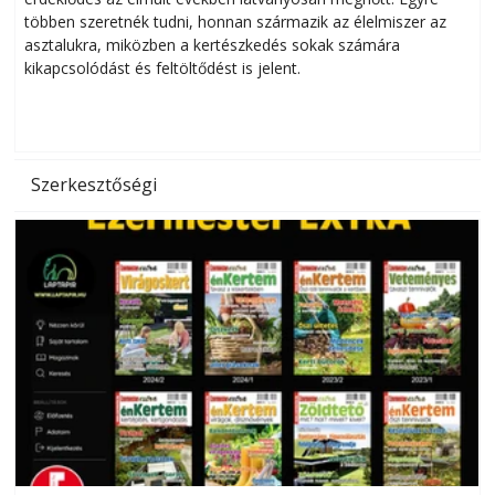
többen szeretnék tudni, honnan származik az élelmiszer az
l
asztalukra, miközben a kertészkedés sokak számára
kikapcsolódást és feltöltődést is jelent.
é
d
Szerkesztőségi