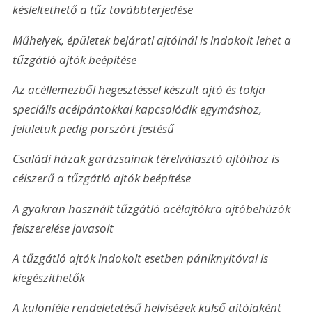
késleltethető a tűz továbbterjedése
Műhelyek, épületek bejárati ajtóinál is indokolt lehet a 
tűzgátló ajtók beépítése
Az acéllemezből hegesztéssel készült ajtó és tokja 
speciális acélpántokkal kapcsolódik egymáshoz, 
felületük pedig porszórt festésű
Családi házak garázsainak térelválasztó ajtóihoz is 
célszerű a tűzgátló ajtók beépítése
A gyakran használt tűzgátló acélajtókra ajtóbehúzók 
felszerelése javasolt
A tűzgátló ajtók indokolt esetben pániknyitóval is 
kiegészíthetők
A különféle rendeletetésű helyiségek külső ajtójaként 