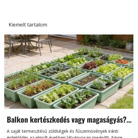
Kiemelt tartalom
Balkon kertészkedés vagy magaságyás?
Helytakarékos kertészkedés
A saját termesztésű zöldségek és fűszernövények iránti
érdeklődés az elmúlt években látványosan megnőtt. Egyre