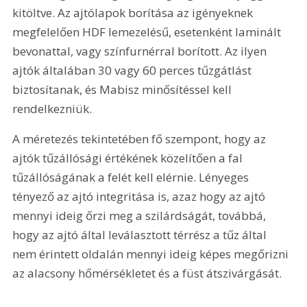
kitöltve. Az ajtólapok borítása az igényeknek 
megfelelően HDF lemezelésű, esetenként laminált 
bevonattal, vagy színfurnérral borított. Az ilyen 
ajtók általában 30 vagy 60 perces tűzgátlást 
biztosítanak, és Mabisz minősítéssel kell 
rendelkezniük.
A méretezés tekintetében fő szempont, hogy az 
ajtók tűzállósági értékének közelítően a fal 
tűzállóságának a felét kell elérnie. Lényeges 
tényező az ajtó integritása is, azaz hogy az ajtó 
mennyi ideig őrzi meg a szilárdságát, továbbá, 
hogy az ajtó által leválasztott térrész a tűz által 
nem érintett oldalán mennyi ideig képes megőrizni 
az alacsony hőmérsékletet és a füst átszivárgását.