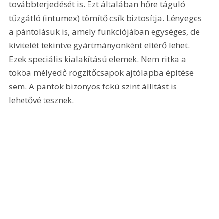
továbbterjedését is. Ezt általában hőre táguló 
tűzgátló (intumex) tömítő csík biztosítja. Lényeges 
a pántolásuk is, amely funkciójában egységes, de 
kivitelét tekintve gyártmányonként eltérő lehet. 
Ezek speciális kialakítású elemek. Nem ritka a 
tokba mélyedő rögzítőcsapok ajtólapba építése 
sem. A pántok bizonyos fokú szint állítást is 
lehetővé tesznek.