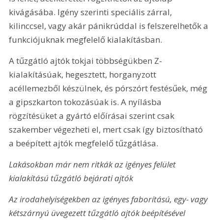
kivágásába. Igény szerinti speciális zárral, 
kilinccsel, vagy akár pánikrúddal is felszerelhetők a 
funkciójuknak megfelelő kialakításban.
A tűzgátló ajtók tokjai többségükben Z- 
kialakításúak, hegesztett, horganyzott 
acéllemezből készülnek, és pórszórt festésűek, még 
a gipszkarton tokozásúak is. A nyílásba 
rögzítésüket a gyártó előírásai szerint csak 
szakember végezheti el, mert csak így biztosítható 
a beépített ajtók megfelelő tűzgátlása.
Lakásokban már nem ritkák az igényes felület 
kialakítású tűzgátló bejárati ajtók
Az irodahelyiségekben az igényes faborítású, egy- vagy 
kétszárnyú üvegezett tűzgátló ajtók beépítésével 