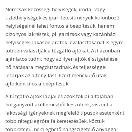
Nemcsak közösségi helyiségek, iroda- vagy 
üzlethelyiségek és ipari létesítmények különböző 
helyiségeinél lehet fontos a beépítésük, hanem 
bizonyos lakrészek, pl. garázsok vagy kazánházi 
helyiségek, lakásbejáratok leválasztásánál is egyre 
többen választják a tűzgátló ajtókat. Azt azonban 
ajánlatos tudni, hogy az ilyen ajtók élszigetelései 
hő hatására megduzzadnak, és teljességgel 
lezárják az ajtónyílást. Ezért menekülő utak 
ajtóiként tilos a beépítésük.
A tűzgátló ajtók lapjai és azok tokjai általában 
horganyzott acéllemezből készülnek, viszont a 
lakossági igényeknek megfelelő típusok esetenként 
több rétegű egzóta fa keretezésűek, köztük 
többrétegű, nem éghető hangszigetelő anyaggal 