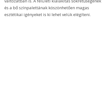
változatban is. A felületi kialakítás sokrétűségének 
és a bő színpalettának köszönhetően magas 
esztétikai igényeket is ki lehet velük elégíteni.