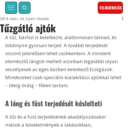
FELIRATKOZÁS
2014. márc. 24.
3 perc olvasás
Tűzgátló ajtók
A tűz, bárhol is keletkezik, alattomosan támad, és 
többnyire gyorsan terjed. A tovább terjedését 
viszont jelentősen lehet csökkenteni. A mindent 
elemésztő lángok mellett azonban legalább olyan 
veszélyesek az égés közben keletkező füstgázok. 
Mindezeket csak speciális kialakítású ajtókkal lehet 
– ideig-óráig – féken tartani.
A láng és füst terjedését késlelteti
A tűz és a füst terjedésének akadályozásakor 
mások a követelmények a lakásokban, 