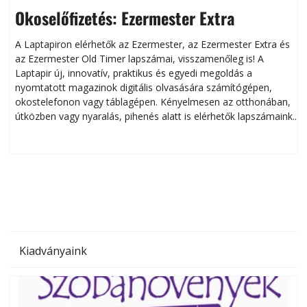
Okoselőfizetés: Ezermester Extra
A Laptapiron elérhetők az Ezermester, az Ezermester Extra és
az Ezermester Old Timer lapszámai, visszamenőleg is! A
Laptapir új, innovatív, praktikus és egyedi megoldás a
L
nyomtatott magazinok digitális olvasására számítógépen,
okostelefonon vagy táblagépen. Kényelmesen az otthonában,
útközben vagy nyaralás, pihenés alatt is elérhetők lapszámaink.
ú
Bárhol, bármikor, akár külföldön élve vagy dolgozva is
B
olvashatók az Ezermester lapszámai. A Laptapir kényelmes
megoldás, mert: – t
Kiadványaink