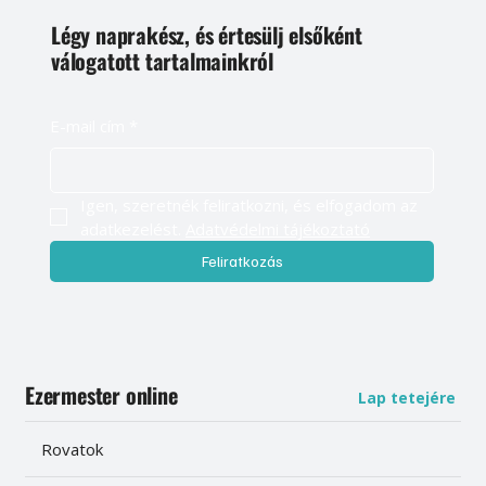
Légy naprakész, és értesülj elsőként
válogatott tartalmainkról
E-mail cím
*
Igen, szeretnék feliratkozni, és elfogadom az 
adatkezelést. 
Adatvédelmi tájékoztató
Feliratkozás
Ezermester online
Lap tetejére
Rovatok