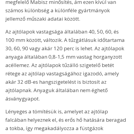
megfelelő Mabisz minősítés, ám ezen kívül van 
számos különbség a különféle gyártmányok 
jellemző műszaki adatai között.
Az ajtólapok vastagsága általában 40, 50, 60, és 
100 mm között, változik. A tűzgátlásuk időtartama 
30, 60, 90 vagy akár 120 perc is lehet. Az ajtólapok 
anyaga általában 0,8-1,5 mm vastag horganyzott 
acéllemez. Az ajtólapok tűzálló szigetelő betét 
rétege az ajtólap vastagságához igazodó, amely 
akár 32 dB-es hangszigetelést is biztosít az 
ajtólapnak. Anyaguk általában nem éghető 
ásványgyapot.
Lényeges a tömítésük is, amelyet az ajtólap 
falcában helyeznek el, és erős hő hatására beragad 
a tokba, így megakadályozza a füstgázok 