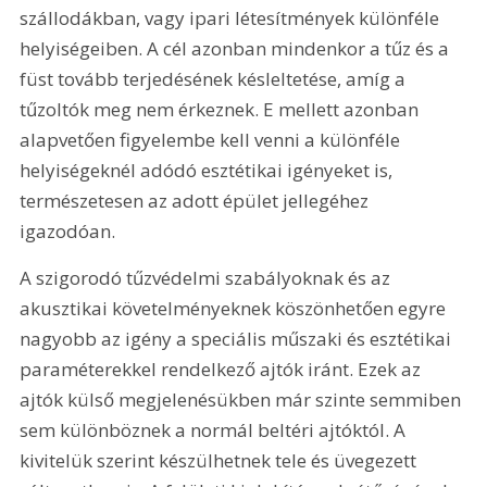
szállodákban, vagy ipari létesítmények különféle 
helyiségeiben. A cél azonban mindenkor a tűz és a 
füst tovább terjedésének késleltetése, amíg a 
tűzoltók meg nem érkeznek. E mellett azonban 
alapvetően figyelembe kell venni a különféle 
helyiségeknél adódó esztétikai igényeket is, 
természetesen az adott épület jellegéhez 
igazodóan.
A szigorodó tűzvédelmi szabályoknak és az 
akusztikai követelményeknek köszönhetően egyre 
nagyobb az igény a speciális műszaki és esztétikai 
paraméterekkel rendelkező ajtók iránt. Ezek az 
ajtók külső megjelenésükben már szinte semmiben 
sem különböznek a normál beltéri ajtóktól. A 
kivitelük szerint készülhetnek tele és üvegezett 