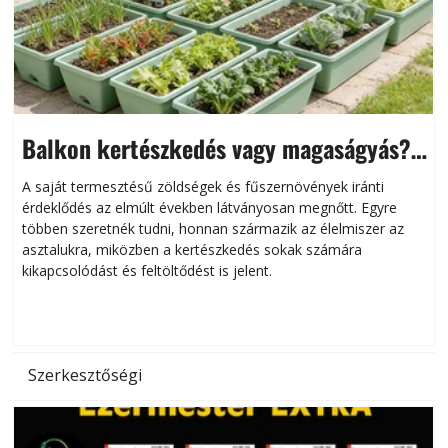
Balkon kertészkedés vagy magaságyás?
Helytakarékos kertészkedés
A saját termesztésű zöldségek és fűszernövények iránti
érdeklődés az elmúlt években látványosan megnőtt. Egyre
többen szeretnék tudni, honnan származik az élelmiszer az
l
asztalukra, miközben a kertészkedés sokak számára
kikapcsolódást és feltöltődést is jelent.
é
d
Szerkesztőségi