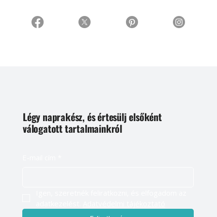
Légy naprakész, és értesülj elsőként
válogatott tartalmainkról
E-mail cím
*
Igen, szeretnék feliratkozni, és elfogadom az 
adatkezelést. 
Adatvédelmi tájékoztató