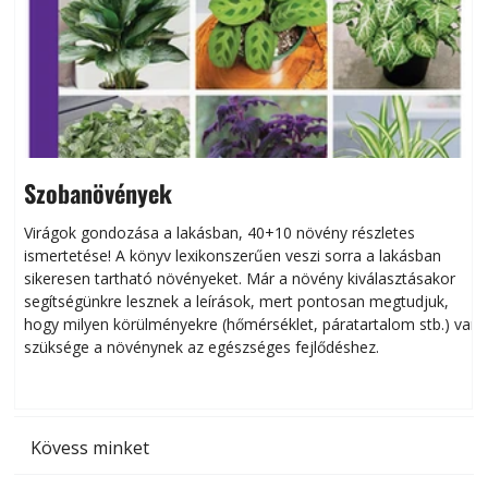
Szobanövények
Virágok gondozása a lakásban, 40+10 növény részletes
ismertetése! A könyv lexikonszerűen veszi sorra a lakásban
s
sikeresen tart­ha­tó növényeket. Már a növény kiválasztásakor
h
segítségünkre lesznek a leírások, mert pontosan megtudjuk,
k
hogy milyen körülményekre (hőmérséklet, páratartalom stb.) van
szüksége a növénynek az egészséges fejlődéshez.
t
Kövess minket