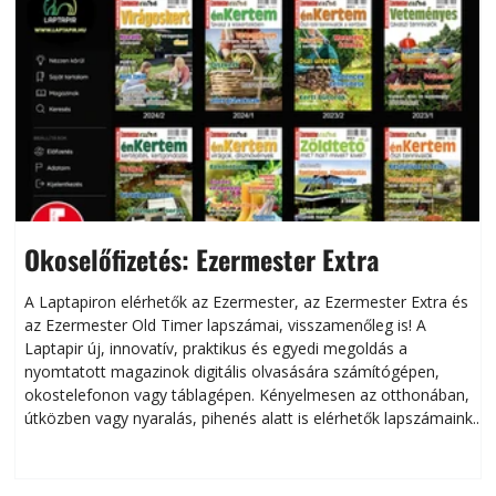
Okoselőfizetés: Ezermester Extra
A Laptapiron elérhetők az Ezermester, az Ezermester Extra és
az Ezermester Old Timer lapszámai, visszamenőleg is! A
Laptapir új, innovatív, praktikus és egyedi megoldás a
L
nyomtatott magazinok digitális olvasására számítógépen,
okostelefonon vagy táblagépen. Kényelmesen az otthonában,
útközben vagy nyaralás, pihenés alatt is elérhetők lapszámaink.
ú
Bárhol, bármikor, akár külföldön élve vagy dolgozva is
B
olvashatók az Ezermester lapszámai. A Laptapir kényelmes
megoldás, mert: – t