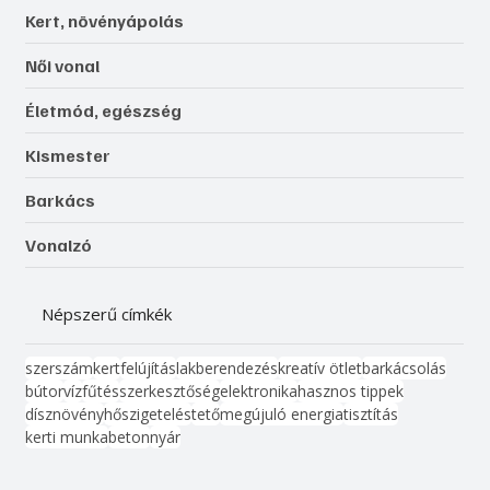
Kert, növényápolás
Női vonal
Életmód, egészség
Kismester
Barkács
Vonalzó
Népszerű címkék
szerszám
kert
felújítás
lakberendezés
kreatív ötlet
barkácsolás
bútor
víz
fűtés
szerkesztőség
elektronika
hasznos tippek
dísznövény
hőszigetelés
tető
megújuló energia
tisztítás
kerti munka
beton
nyár