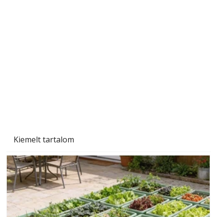
"Kétéltű antenna" nagy érdeklődést váltott ki.
Szerzőjéhez sokan fordultak levelükkel és
személyesen is. Önzetlenül segített
mindenkinek, így több helyhez köt
Kiemelt tartalom