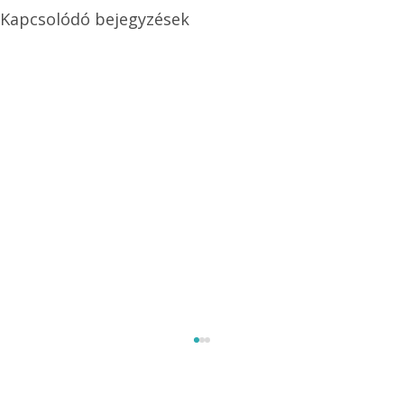
Kapcsolódó bejegyzések
Méretezett kétéltű antenna
Az Ezermester 1980/9. számában bemutatott