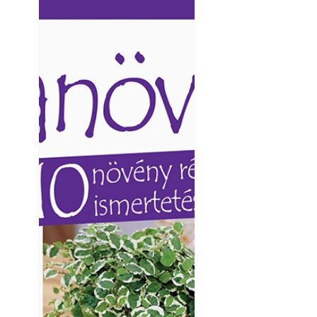
Ezermester lapszámai. A
Ezermester lapszámai
Laptapir kényelmes megoldás,
Laptapir kényelmes 
mert: – t
mert: – t