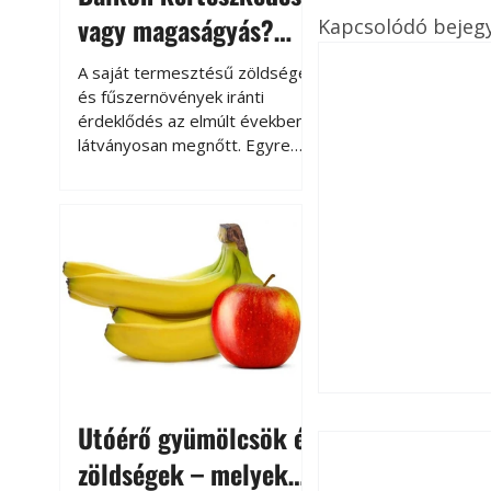
vagy magaságyás?
Kapcsolódó bejeg
Helytakarékos
A saját termesztésű zöldségek
kertészkedés
és fűszernövények iránti
érdeklődés az elmúlt években
látványosan megnőtt. Egyre
többen szeretnék tudni, honnan
származik az élelmiszer az
asztalukra, miközben a
kertészkedés sokak számára
kikapcsolódást és feltöltődést
is jelent.
Utóérő gyümölcsök és
Thermo-Őr
zöldségek – melyek
Automata hőszabá