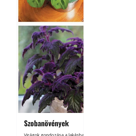
Szobanövények
Virágoskert: k
teraszon, laká
Virágok gondozása a lakásban,