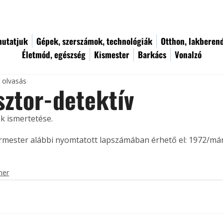
utatjuk
Gépek, szerszámok, technológiák
Otthon, lakberen
Életmód, egészség
Kismester
Barkács
Vonalzó
c olvasás
sztor-detektív
k ismertetése. 
ermester alábbi nyomtatott lapszámában érhető el: 1972/már
mer