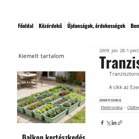
Főoldal
Közérdekű
Újdonságok, érdekességek
Bem
2009. jún. 28.
1 per
Tranzi
Kiemelt tartalom
Tranzisztoro
A cikk az Ez
elektronika
Elektronika
Oldti
Balkon kertészkedés