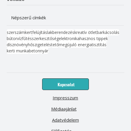
Népszerű címkék
szerszám
kert
felújítás
lakberendezés
kreatív ötlet
barkácsolás
bútor
víz
fűtés
szerkesztőség
elektronika
hasznos tippek
dísznövény
hőszigetelés
tető
megújuló energia
tisztítás
kerti munka
beton
nyár
Kapcsolat
Impresszum
Médiaajánlat
Adatvédelem
Előfizetés