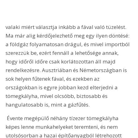
valaki miért választja inkább a fával való tüzelést. 
Ma már alig kérdőjelezhető meg egy ilyen döntésé: 
a földgáz folyamatosan drágul, és mivel importból 
szerezzük be, ezért fennáll a lehetősége annak, 
hogy időről időre csak korlátozottan áll majd 
rendelkezésre. Ausztriában és Németországban is 
sok helyen fűtenek fával, és ezekben az 
országokban is egyre jobban kezd elterjedni a 
tömegkályha, mivel olcsóbb, biztosabb és 
hangulatosabb is, mint a gázfűtés.
 Évente megépülő néhány tízezer tömegkályha 
képes lenne munkahelyeket teremteni, és nem 
utolsósorban a hazai építőanyagból létrehozott 