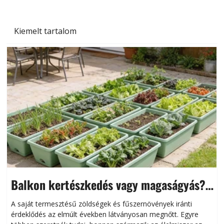
Kiemelt tartalom
Balkon kertészkedés vagy magaságyás?
Helytakarékos kertészkedés
A saját termesztésű zöldségek és fűszernövények iránti
érdeklődés az elmúlt években látványosan megnőtt. Egyre