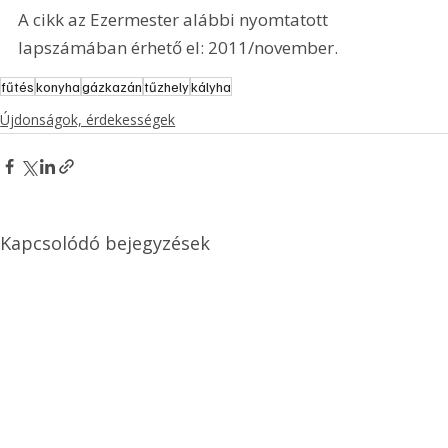
A cikk az Ezermester alábbi nyomtatott 
lapszámában érhető el: 2011/november.
fűtés
konyha
gázkazán
tűzhely
kályha
Újdonságok, érdekességek
Kapcsolódó bejegyzések