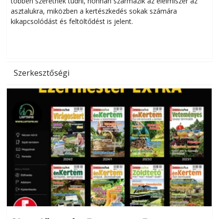
többen szeretnék tudni, honnan származik az élelmiszer az
l
asztalukra, miközben a kertészkedés sokak számára
kikapcsolódást és feltöltődést is jelent.
é
d
Szerkesztőségi