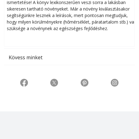
ismertetése! A könyv lexikonszerűen veszi sorra a lakásban
s
sikeresen tart­ha­tó növényeket. Már a növény kiválasztásakor
h
segítségünkre lesznek a leírások, mert pontosan megtudjuk,
k
hogy milyen körülményekre (hőmérséklet, páratartalom stb.) van
szüksége a növénynek az egészséges fejlődéshez.
t
Kövess minket