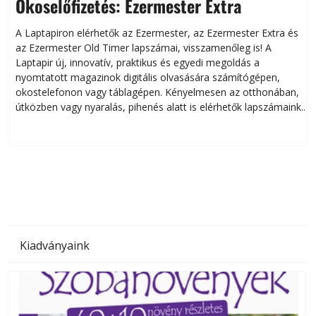
Okoselőfizetés: Ezermester Extra
A Laptapiron elérhetők az Ezermester, az Ezermester Extra és
az Ezermester Old Timer lapszámai, visszamenőleg is! A
Laptapir új, innovatív, praktikus és egyedi megoldás a
L
nyomtatott magazinok digitális olvasására számítógépen,
okostelefonon vagy táblagépen. Kényelmesen az otthonában,
útközben vagy nyaralás, pihenés alatt is elérhetők lapszámaink.
ú
Bárhol, bármikor, akár külföldön élve vagy dolgozva is
B
olvashatók az Ezermester lapszámai. A Laptapir kényelmes
megoldás, mert: – t
Kiadványaink