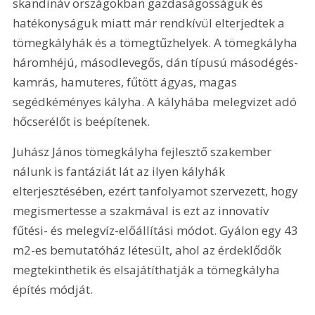
skandináv országokban gazdaságosságuk és 
hatékonyságuk miatt már rendkívül elterjedtek a 
tömegkályhák és a tömegtűzhelyek. A tömegkályha 
háromhéjú, másodlevegős, dán típusú másodégés-
kamrás, hamuteres, fűtött ágyas, magas 
segédkéményes kályha. A kályhába melegvizet adó 
hőcserélőt is beépítenek.
Juhász János tömegkályha fejlesztő szakember 
nálunk is fantáziát lát az ilyen kályhák 
elterjesztésében, ezért tanfolyamot szervezett, hogy 
megismertesse a szakmával is ezt az innovatív 
fűtési- és melegvíz-előállítási módot. Gyálon egy 43 
m2-es bemutatóház létesült, ahol az érdeklődők 
megtekinthetik és elsajátíthatják a tömegkályha 
építés módját. 