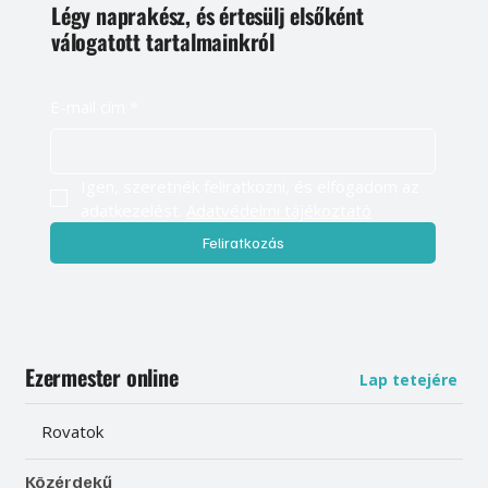
Légy naprakész, és értesülj elsőként
válogatott tartalmainkról
E-mail cím
*
Igen, szeretnék feliratkozni, és elfogadom az 
adatkezelést. 
Adatvédelmi tájékoztató
Feliratkozás
Ezermester online
Lap tetejére
Rovatok
Közérdekű