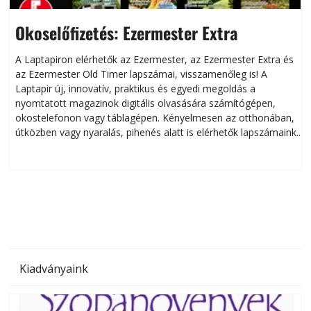
Okoselőfizetés: Ezermester Extra
A Laptapiron elérhetők az Ezermester, az Ezermester Extra és
az Ezermester Old Timer lapszámai, visszamenőleg is! A
Laptapir új, innovatív, praktikus és egyedi megoldás a
L
nyomtatott magazinok digitális olvasására számítógépen,
okostelefonon vagy táblagépen. Kényelmesen az otthonában,
útközben vagy nyaralás, pihenés alatt is elérhetők lapszámaink.
ú
Bárhol, bármikor, akár külföldön élve vagy dolgozva is
B
olvashatók az Ezermester lapszámai. A Laptapir kényelmes
megoldás, mert: – t
Kiadványaink