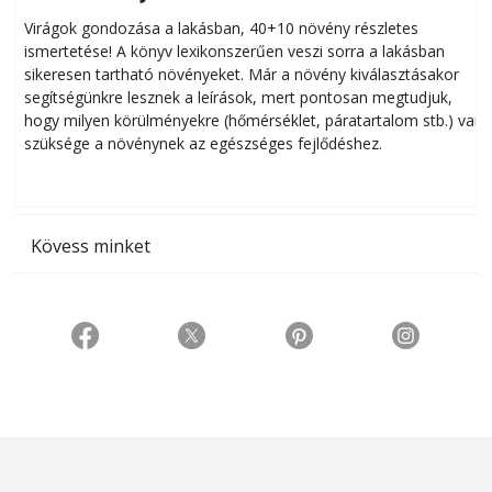
Virágok gondozása a lakásban, 40+10 növény részletes
ismertetése! A könyv lexikonszerűen veszi sorra a lakásban
s
sikeresen tart­ha­tó növényeket. Már a növény kiválasztásakor
h
segítségünkre lesznek a leírások, mert pontosan megtudjuk,
k
hogy milyen körülményekre (hőmérséklet, páratartalom stb.) van
szüksége a növénynek az egészséges fejlődéshez.
t
Kövess minket