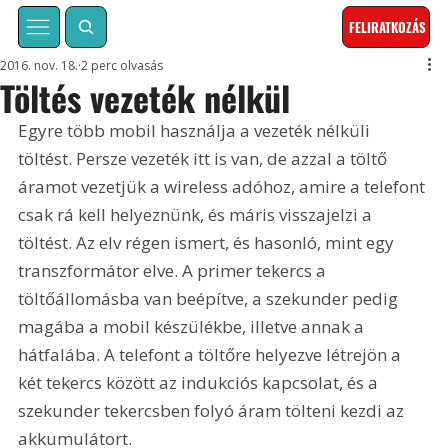
FELIRATKOZÁS
2016. nov. 18.
2 perc olvasás
Töltés vezeték nélkül
Egyre több mobil használja a vezeték nélküli 
töltést. Persze vezeték itt is van, de azzal a töltő 
áramot vezetjük a wireless adóhoz, amire a telefont 
csak rá kell helyeznünk, és máris visszajelzi a 
töltést. Az elv régen ismert, és hasonló, mint egy 
transzformátor elve. A primer tekercs a 
töltőállomásba van beépítve, a szekunder pedig 
magába a mobil készülékbe, illetve annak a 
hátfalába. A telefont a töltőre helyezve létrejön a 
két tekercs között az indukciós kapcsolat, és a 
szekunder tekercsben folyó áram tölteni kezdi az 
akkumulátort.