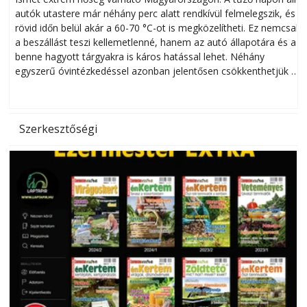
autók utastere már néhány perc alatt rendkívül felmelegszik, és
rövid időn belül akár a 60-70 °C-ot is megközelítheti. Ez nemcsak
n
a beszállást teszi kellemetlenné, hanem az autó állapotára és a
benne hagyott tárgyakra is káros hatással lehet. Néhány
egyszerű óvintézkedéssel azonban jelentősen csökkenthetjük a
hőség káros hatásait.
l
Szerkesztőségi