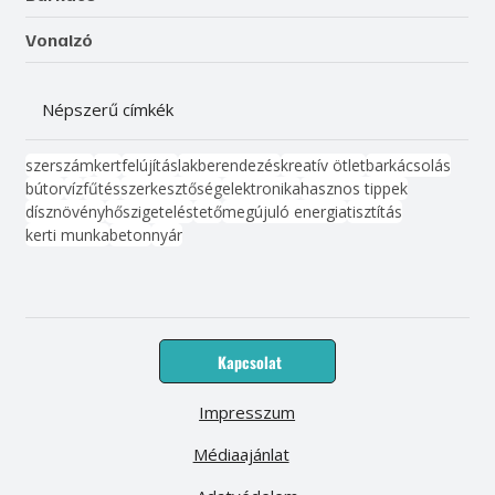
Vonalzó
Népszerű címkék
szerszám
kert
felújítás
lakberendezés
kreatív ötlet
barkácsolás
bútor
víz
fűtés
szerkesztőség
elektronika
hasznos tippek
dísznövény
hőszigetelés
tető
megújuló energia
tisztítás
kerti munka
beton
nyár
Kapcsolat
Impresszum
Médiaajánlat