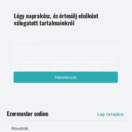
Légy naprakész, és értesülj elsőként
válogatott tartalmainkról
E-mail cím
*
Igen, szeretnék feliratkozni, és elfogadom az 
adatkezelést. 
Adatvédelmi tájékoztató
Feliratkozás
Ezermester online
Lap tetejére
Rovatok