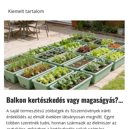
Kiemelt tartalom
Balkon kertészkedés vagy magaságyás?
Helytakarékos kertészkedés
A saját termesztésű zöldségek és fűszernövények iránti
érdeklődés az elmúlt években látványosan megnőtt. Egyre
többen szeretnék tudni, honnan származik az élelmiszer az
l
asztalukra, miközben a kertészkedés sokak számára