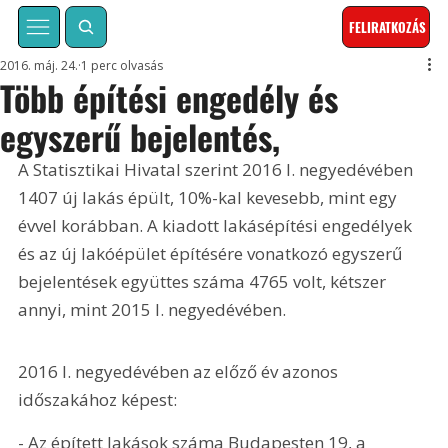
FELIRATKOZÁS
2016. máj. 24.
1 perc olvasás
Több építési engedély és
egyszerű bejelentés,
A Statisztikai Hivatal szerint 2016 I. negyedévében 
1407 új lakás épült, 10%-kal kevesebb, mint egy 
évvel korábban. A kiadott lakásépítési engedélyek 
és az új lakóépület építésére vonatkozó egyszerű 
bejelentések együttes száma 4765 volt, kétszer 
annyi, mint 2015 I. negyedévében.
2016 I. negyedévében az előző év azonos 
időszakához képest: 
- Az épített lakások száma Budapesten 19, a 