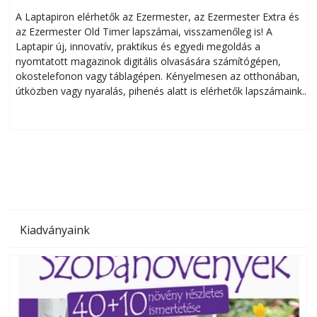
A Laptapiron elérhetők az Ezermester, az Ezermester Extra és
az Ezermester Old Timer lapszámai, visszamenőleg is! A
Laptapir új, innovatív, praktikus és egyedi megoldás a
L
nyomtatott magazinok digitális olvasására számítógépen,
okostelefonon vagy táblagépen. Kényelmesen az otthonában,
útközben vagy nyaralás, pihenés alatt is elérhetők lapszámaink.
ú
Bárhol, bármikor, akár külföldön élve vagy dolgozva is
B
olvashatók az Ezermester lapszámai. A Laptapir kényelmes
megoldás, mert: – t
Kiadványaink