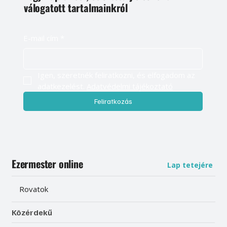
válogatott tartalmainkról
E-mail cím
*
Igen, szeretnék feliratkozni, és elfogadom az 
adatkezelést. 
Adatvédelmi tájékoztató
Feliratkozás
Ezermester online
Lap tetejére
Rovatok
Közérdekű