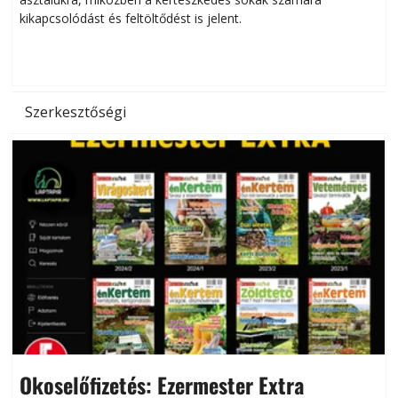
kikapcsolódást és feltöltődést is jelent.
é
d
Szerkesztőségi
Okoselőfizetés: Ezermester Extra