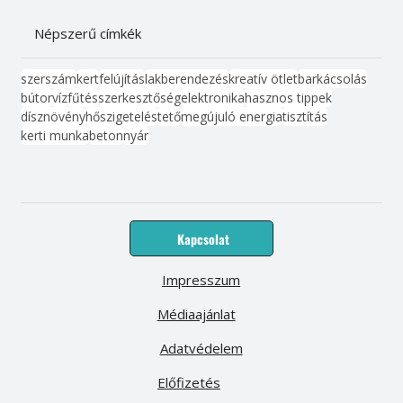
Népszerű címkék
szerszám
kert
felújítás
lakberendezés
kreatív ötlet
barkácsolás
bútor
víz
fűtés
szerkesztőség
elektronika
hasznos tippek
dísznövény
hőszigetelés
tető
megújuló energia
tisztítás
kerti munka
beton
nyár
Kapcsolat
Impresszum
Médiaajánlat
Adatvédelem
Előfizetés