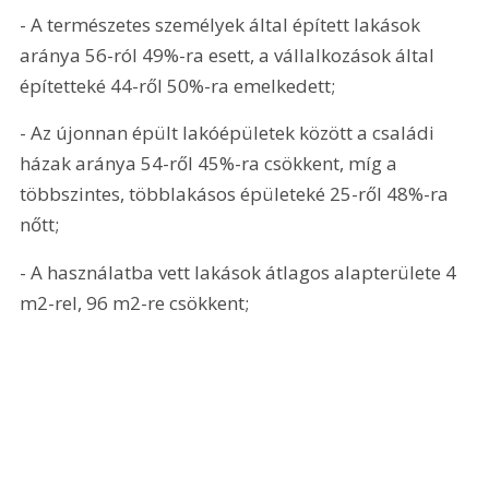
- A természetes személyek által épített lakások 
aránya 56-ról 49%-ra esett, a vállalkozások által 
építetteké 44-ről 50%-ra emelkedett;
- Az újonnan épült lakóépületek között a családi 
házak aránya 54-ről 45%-ra csökkent, míg a 
többszintes, többlakásos épületeké 25-ről 48%-ra 
nőtt;
- A használatba vett lakások átlagos alapterülete 4 
m2-rel, 96 m2-re csökkent;