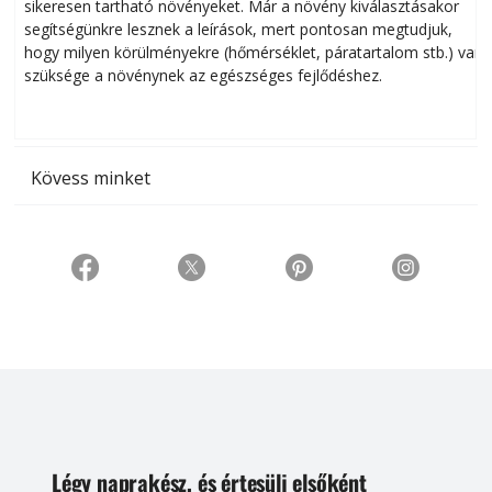
sikeresen tart­ha­tó növényeket. Már a növény kiválasztásakor
h
segítségünkre lesznek a leírások, mert pontosan megtudjuk,
k
hogy milyen körülményekre (hőmérséklet, páratartalom stb.) van
szüksége a növénynek az egészséges fejlődéshez.
t
Kövess minket
Légy naprakész, és értesülj elsőként