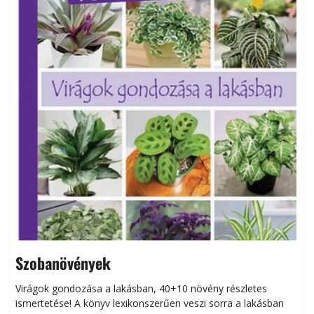
Szobanövények
Virágok gondozása a lakásban, 40+10 növény részletes
ismertetése! A könyv lexikonszerűen veszi sorra a lakásban
s