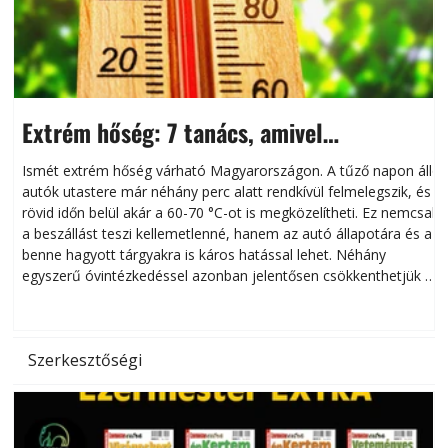
Extrém hőség: 7 tanács, amivel
megóvhatjuk autónkat a nyári károktól
Ismét extrém hőség várható Magyarországon. A tűző napon álló
autók utastere már néhány perc alatt rendkívül felmelegszik, és
rövid időn belül akár a 60-70 °C-ot is megközelítheti. Ez nemcsak
n
a beszállást teszi kellemetlenné, hanem az autó állapotára és a
benne hagyott tárgyakra is káros hatással lehet. Néhány
egyszerű óvintézkedéssel azonban jelentősen csökkenthetjük a
hőség káros hatásait.
l
Szerkesztőségi