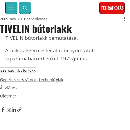
FELIRATKOZÁS
2009. nov. 20.
1 perc olvasás
TIVELIN bútorlakk
TIVELIN bútorlakk bemutatása. 
A cikk az Ezermester alábbi nyomtatott 
lapszámában érhető el: 1972/július.
szerszám
bútor
lakk
Gépek, szerszámok, technológiák
Általános
Oldtimer