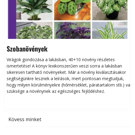
Szobanövények
Virágok gondozása a lakásban, 40+10 növény részletes
ismertetése! A könyv lexikonszerűen veszi sorra a lakásban
s
sikeresen tart­ha­tó növényeket. Már a növény kiválasztásakor
h
segítségünkre lesznek a leírások, mert pontosan megtudjuk,
k
hogy milyen körülményekre (hőmérséklet, páratartalom stb.) van
szüksége a növénynek az egészséges fejlődéshez.
t
Kövess minket