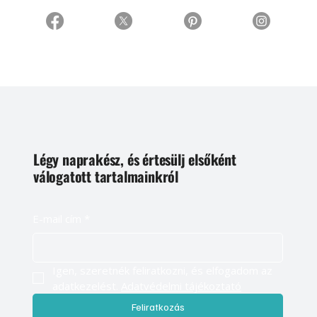
Légy naprakész, és értesülj elsőként
válogatott tartalmainkról
E-mail cím
*
Igen, szeretnék feliratkozni, és elfogadom az 
adatkezelést. 
Adatvédelmi tájékoztató
Feliratkozás