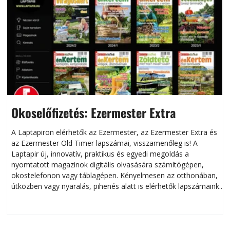
Okoselőfizetés: Ezermester Extra
A Laptapiron elérhetők az Ezermester, az Ezermester Extra és
az Ezermester Old Timer lapszámai, visszamenőleg is! A
Laptapir új, innovatív, praktikus és egyedi megoldás a
L
nyomtatott magazinok digitális olvasására számítógépen,
okostelefonon vagy táblagépen. Kényelmesen az otthonában,
útközben vagy nyaralás, pihenés alatt is elérhetők lapszámaink.
ú
Bárhol, bármikor, akár külföldön élve vagy dolgozva is
B
olvashatók az Ezermester lapszámai. A Laptapir kényelmes
megoldás, mert: – t