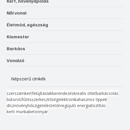
Kert, növényápolás
Női vonal
Életmód, egészség
Kismester
Barkács
Vonalzó
Népszerű címkék
szerszám
kert
felújítás
lakberendezés
kreatív ötlet
barkácsolás
bútor
víz
fűtés
szerkesztőség
elektronika
hasznos tippek
dísznövény
hőszigetelés
tető
megújuló energia
tisztítás
kerti munka
beton
nyár