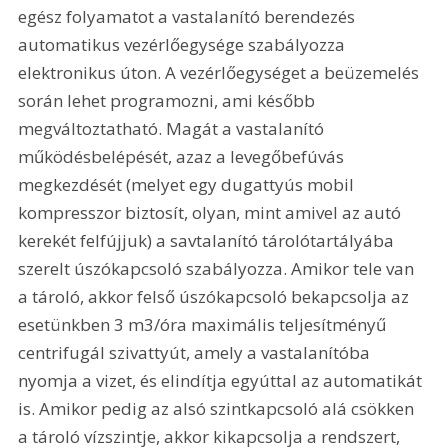
egész folyamatot a vastalanító berendezés 
automatikus vezérlőegysége szabályozza 
elektronikus úton. A vezérlőegységet a beüzemelés 
során lehet programozni, ami később 
megváltoztatható. Magát a vastalanító 
működésbelépését, azaz a levegőbefúvás 
megkezdését (melyet egy dugattyús mobil 
kompresszor biztosít, olyan, mint amivel az autó 
kerekét felfújjuk) a savtalanító tárolótartályába 
szerelt úszókapcsoló szabályozza. Amikor tele van 
a tároló, akkor felső úszókapcsoló bekapcsolja az 
esetünkben 3 m3/óra maximális teljesítményű 
centrifugál szivattyút, amely a vastalanítóba 
nyomja a vizet, és elindítja egyúttal az automatikát 
is. Amikor pedig az alsó szintkapcsoló alá csökken 
a tároló vízszintje, akkor kikapcsolja a rendszert, 