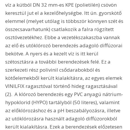
víz a kútból DN 32 mm-es KPE (polietilén) csövön 
keresztül jut el a kezelőhelységbe. Itt ún. gyorskötő 
elemmel (melyet utólag is többször könnyen szét és 
összecsavarhatunk) csatlakozik a falra rögzített 
osztóvezetékhez. Ebbe a vezetékszakaszba vannak 
az elő és utóklórozó berendezés adagoló diffúzorai 
bekötve. A nyers és a kezelt víz is itt kerül 
szétosztásra a további berendezések felé. Ez a 
szerkezeti rész polivinil csődarabokból és 
kötőelemekből került kialakításra, az egyes elemek 
VINILFIX ragasztóval történő hideg ragasztásával 
(2).  A klórozó berendezés egy PVC anyagú nátrium-
hypoklorid (HYPO) tartályból (50 literes), valamint 
az előklórozáshoz és a pH beszabályozásra, illetve 
az utóklórozásra használt adagoló diffúzorokból 
került kialakításra. Ezek a berendezések előzetesen 