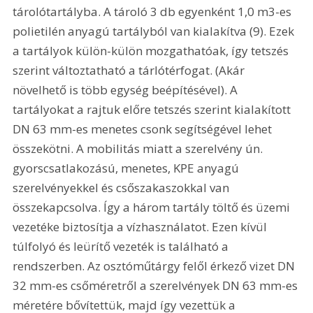
tárolótartályba. A tároló 3 db egyenként 1,0 m3-es 
polietilén anyagú tartályból van kialakítva (9). Ezek 
a tartályok külön-külön mozgathatóak, így tetszés 
szerint változtatható a tárlótérfogat. (Akár 
növelhető is több egység beépítésével). A 
tartályokat a rajtuk előre tetszés szerint kialakított 
DN 63 mm-es menetes csonk segítségével lehet 
összekötni. A mobilitás miatt a szerelvény ún. 
gyorscsatlakozású, menetes, KPE anyagú 
szerelvényekkel és csőszakaszokkal van 
összekapcsolva. Így a három tartály töltő és üzemi 
vezetéke biztosítja a vízhasználatot. Ezen kívül 
túlfolyó és leürítő vezeték is található a 
rendszerben. Az osztóműtárgy felől érkező vizet DN 
32 mm-es csőméretről a szerelvények DN 63 mm-es 
méretére bővítettük, majd így vezettük a 