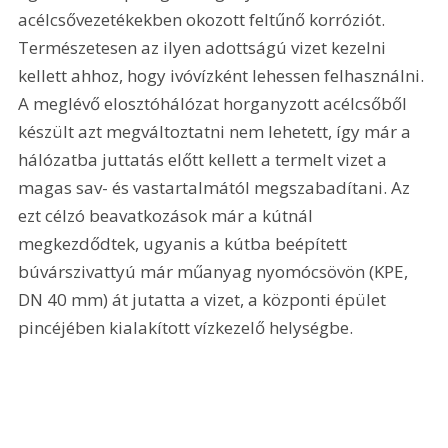
acélcsővezetékekben okozott feltűnő korróziót. 
Természetesen az ilyen adottságú vizet kezelni 
kellett ahhoz, hogy ivóvízként lehessen felhasználni. 
A meglévő elosztóhálózat horganyzott acélcsőből 
készült azt megváltoztatni nem lehetett, így már a 
hálózatba juttatás előtt kellett a termelt vizet a 
magas sav- és vastartalmától megszabadítani. Az 
ezt célzó beavatkozások már a kútnál 
megkezdődtek, ugyanis a kútba beépített 
búvárszivattyú már műanyag nyomócsövön (KPE, 
DN 40 mm) át jutatta a vizet, a központi épület 
pincéjében kialakított vízkezelő helységbe.  