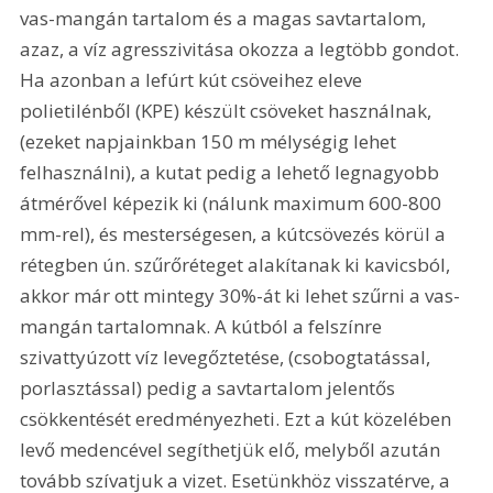
vas-mangán tartalom és a magas savtartalom, 
azaz, a víz agresszivitása okozza a legtöbb gondot. 
Ha azonban a lefúrt kút csöveihez eleve 
polietilénből (KPE) készült csöveket használnak, 
(ezeket napjainkban 150 m mélységig lehet 
felhasználni), a kutat pedig a lehető legnagyobb 
átmérővel képezik ki (nálunk maximum 600-800 
mm-rel), és mesterségesen, a kútcsövezés körül a 
rétegben ún. szűrőréteget alakítanak ki kavicsból, 
akkor már ott mintegy 30%-át ki lehet szűrni a vas-
mangán tartalomnak. A kútból a felszínre 
szivattyúzott víz levegőztetése, (csobogtatással, 
porlasztással) pedig a savtartalom jelentős 
csökkentését eredményezheti. Ezt a kút közelében 
levő medencével segíthetjük elő, melyből azután 
tovább szívatjuk a vizet. Esetünkhöz visszatérve, a 