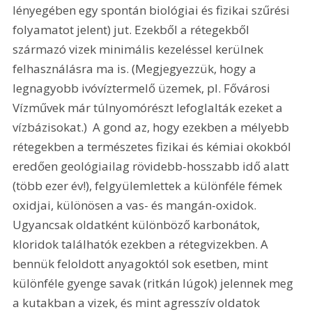
lényegében egy spontán biológiai és fizikai szűrési 
folyamatot jelent) jut. Ezekből a rétegekből 
származó vizek minimális kezeléssel kerülnek 
felhasználásra ma is. (Megjegyezzük, hogy a 
legnagyobb ivóvíztermelő üzemek, pl. Fővárosi 
Vízművek már túlnyomórészt lefoglalták ezeket a 
vízbázisokat.)  A gond az, hogy ezekben a mélyebb 
rétegekben a természetes fizikai és kémiai okokból 
eredően geológiailag rövidebb-hosszabb idő alatt 
(több ezer év!), felgyülemlettek a különféle fémek 
oxidjai, különösen a vas- és mangán-oxidok. 
Ugyancsak oldatként különböző karbonátok, 
kloridok találhatók ezekben a rétegvizekben. A 
bennük feloldott anyagoktól sok esetben, mint 
különféle gyenge savak (ritkán lúgok) jelennek meg 
a kutakban a vizek, és mint agresszív oldatok 