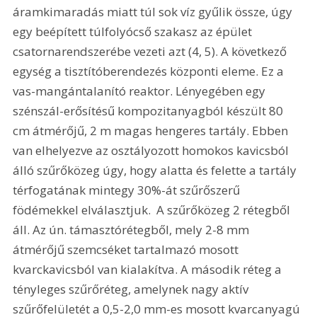
áramkimaradás miatt túl sok víz gyűlik össze, úgy 
egy beépített túlfolyócső szakasz az épület 
csatornarendszerébe vezeti azt (4, 5). A következő 
egység a tisztítóberendezés központi eleme. Ez a 
vas-mangántalanító reaktor. Lényegében egy 
szénszál-erősítésű kompozitanyagból készült 80 
cm átmérőjű, 2 m magas hengeres tartály. Ebben 
van elhelyezve az osztályozott homokos kavicsból 
álló szűrőközeg úgy, hogy alatta és felette a tartály 
térfogatának mintegy 30%-át szűrőszerű 
födémekkel elválasztjuk.  A szűrőközeg 2 rétegből 
áll. Az ún. támasztórétegből, mely 2-8 mm 
átmérőjű szemcséket tartalmazó mosott 
kvarckavicsból van kialakítva. A második réteg a 
tényleges szűrőréteg, amelynek nagy aktív 
szűrőfelületét a 0,5-2,0 mm-es mosott kvarcanyagú 