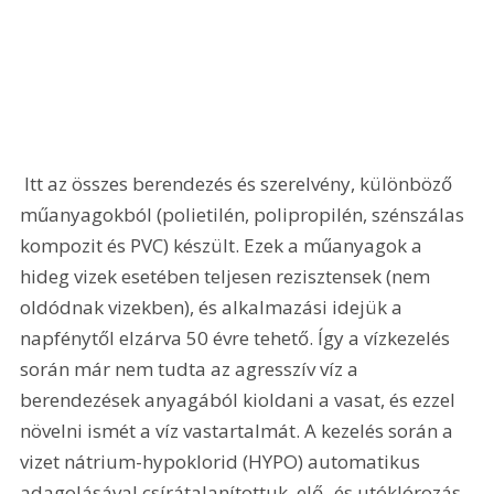
 Itt az összes berendezés és szerelvény, különböző 
műanyagokból (polietilén, polipropilén, szénszálas 
kompozit és PVC) készült. Ezek a műanyagok a 
hideg vizek esetében teljesen rezisztensek (nem 
oldódnak vizekben), és alkalmazási idejük a 
napfénytől elzárva 50 évre tehető. Így a vízkezelés 
során már nem tudta az agresszív víz a 
berendezések anyagából kioldani a vasat, és ezzel 
növelni ismét a víz vastartalmát. A kezelés során a 
vizet nátrium-hypoklorid (HYPO) automatikus 
adagolásával csírátalanítottuk, elő- és utóklórozás 