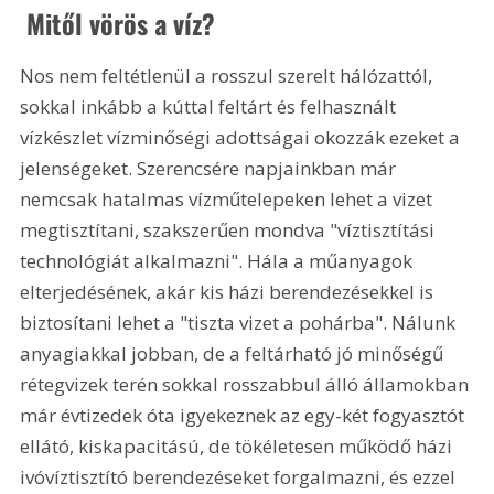
 Mitől vörös a víz? 
Nos nem feltétlenül a rosszul szerelt hálózattól, 
sokkal inkább a kúttal feltárt és felhasznált 
vízkészlet vízminőségi adottságai okozzák ezeket a 
jelenségeket. Szerencsére napjainkban már 
nemcsak hatalmas vízműtelepeken lehet a vizet 
megtisztítani, szakszerűen mondva "víztisztítási 
technológiát alkalmazni". Hála a műanyagok 
elterjedésének, akár kis házi berendezésekkel is 
biztosítani lehet a "tiszta vizet a pohárba". Nálunk 
anyagiakkal jobban, de a feltárható jó minőségű 
rétegvizek terén sokkal rosszabbul álló államokban 
már évtizedek óta igyekeznek az egy-két fogyasztót 
ellátó, kiskapacitású, de tökéletesen működő házi 
ivóvíztisztító berendezéseket forgalmazni, és ezzel 