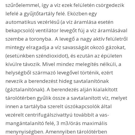
szűrőelemmel, így a víz ezek felületén csörgedezik 
lefelé a gyűjtőtartály felé. Eközben egy 
automatikus vezérlésű (a víz áramlása esetén 
bekapcsoló) ventilátor levegőt fúj a víz áramlásával 
szembe a toronyba.  A levegő a nagy aktív felületről 
mintegy elragadja a víz savasságát okozó gázokat, 
(esetünkben széndioxidot), és ezután az épületen 
kívülre távozik. Mivel mindez melegítés nélküli, a 
helységből származó levegővel történik, ezért 
nevezik a berendezést hideg savtalanítónak 
(gáztalanítónak). A berendezés alján kialakított 
tárolótérben gyűlik össze a savtalanított víz, melyet 
innen a tartályba szerelt úszókapcsolók által 
vezérelt centrifugálszivattyú továbbít a vas-
mangántalanító felé, 3 m3/órás maximális 
menynyiségben. Amennyiben tárolótérben 