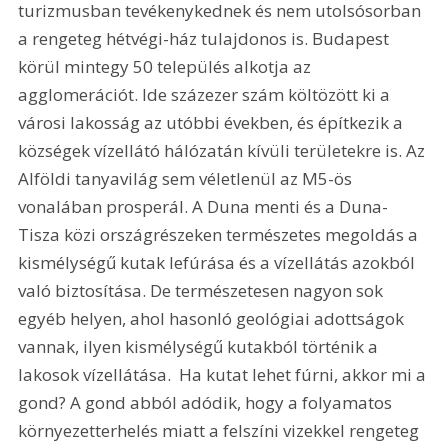
turizmusban tevékenykednek és nem utolsósorban 
a rengeteg hétvégi-ház tulajdonos is. Budapest 
körül mintegy 50 település alkotja az 
agglomerációt. Ide százezer szám költözött ki a 
városi lakosság az utóbbi években, és építkezik a 
községek vízellátó hálózatán kívüli területekre is. Az 
Alföldi tanyavilág sem véletlenül az M5-ös 
vonalában prosperál. A Duna menti és a Duna-
Tisza közi országrészeken természetes megoldás a 
kismélységű kutak lefúrása és a vízellátás azokból 
való biztosítása. De természetesen nagyon sok 
egyéb helyen, ahol hasonló geológiai adottságok 
vannak, ilyen kismélységű kutakból történik a 
lakosok vízellátása.  Ha kutat lehet fúrni, akkor mi a 
gond? A gond abból adódik, hogy a folyamatos 
környezetterhelés miatt a felszíni vizekkel rengeteg 