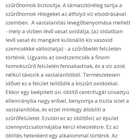
szűrőhomok biztosítja. A támasztóréteg tartja a 
szűrőhomok rétegeket az átfolyó víz elsodrásával 
szemben.  A vastalanítás levegőbenyomása mellett 
- mely a vízben lévő vasat oxidálja, (az oldatban 
levő vasat és mangánt különálló kis vasoxid 
szemcsékké változtatja) - a szűrőbetét felületén 
történik. Ugyanis az oxidszemcsék a finom 
homokszűrő felületén fennakadnak, és a víz azok 
nélkül távozik a vastalanítóból. Természetesen 
idővel ez a felület telítődik a kiszűrt oxidokkal. 
Ekkor egy beépített ún. öblítő centrifugál szivattyú 
ellenirányba nagy erővel, benyomja a tiszta vizet a 
vastalanítóba, és ezzel mintegy átöblíti a 
szűrőfelületet. Ezután ez az öblítővíz az épület 
szennyvízcsatornájába kerül elvezetésre. Ez az 
öblítés hetenként egy alkalommal történik. Az 