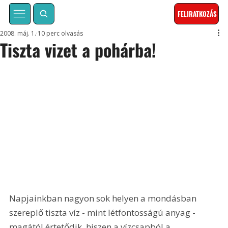
FELIRATKOZÁS
2008. máj. 1.
10 perc olvasás
Tiszta vizet a pohárba!
Napjainkban nagyon sok helyen a mondásban 
szereplő tiszta víz - mint létfontosságú anyag - 
magától értetődik, hiszen a vízcsapból a 