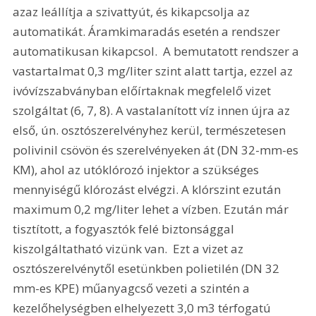
azaz leállítja a szivattyút, és kikapcsolja az 
automatikát. Áramkimaradás esetén a rendszer 
automatikusan kikapcsol.  A bemutatott rendszer a 
vastartalmat 0,3 mg/liter szint alatt tartja, ezzel az 
ivóvízszabványban előírtaknak megfelelő vizet 
szolgáltat (6, 7, 8). A vastalanított víz innen újra az 
első, ún. osztószerelvényhez kerül, természetesen 
polivinil csövön és szerelvényeken át (DN 32-mm-es 
KM), ahol az utóklórozó injektor a szükséges 
mennyiségű klórozást elvégzi. A klórszint ezután 
maximum 0,2 mg/liter lehet a vízben. Ezután már 
tisztított, a fogyasztók felé biztonsággal 
kiszolgáltatható vizünk van.  Ezt a vizet az 
osztószerelvénytől esetünkben polietilén (DN 32 
mm-es KPE) műanyagcső vezeti a szintén a 
kezelőhelységben elhelyezett 3,0 m3 térfogatú 