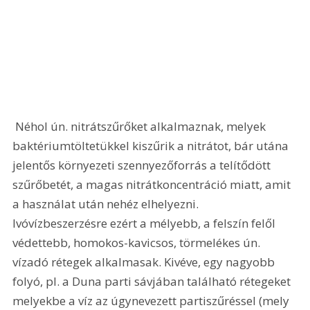
 Néhol ún. nitrátszűrőket alkalmaznak, melyek 
baktériumtöltetükkel kiszűrik a nitrátot, bár utána 
jelentős környezeti szennyezőforrás a telítődött 
szűrőbetét, a magas nitrátkoncentráció miatt, amit 
a használat után nehéz elhelyezni.  
Ivóvízbeszerzésre ezért a mélyebb, a felszín felől 
védettebb, homokos-kavicsos, törmelékes ún. 
vízadó rétegek alkalmasak. Kivéve, egy nagyobb 
folyó, pl. a Duna parti sávjában található rétegeket 
melyekbe a víz az úgynevezett partiszűréssel (mely 