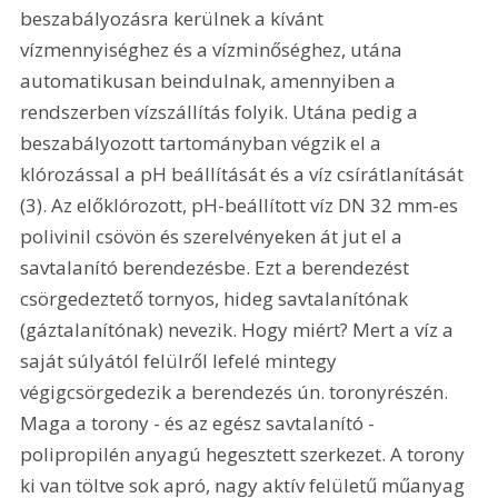
beszabályozásra kerülnek a kívánt 
vízmennyiséghez és a vízminőséghez, utána 
automatikusan beindulnak, amennyiben a 
rendszerben vízszállítás folyik. Utána pedig a 
beszabályozott tartományban végzik el a 
klórozással a pH beállítását és a víz csírátlanítását 
(3). Az előklórozott, pH-beállított víz DN 32 mm-es 
polivinil csövön és szerelvényeken át jut el a 
savtalanító berendezésbe. Ezt a berendezést 
csörgedeztető tornyos, hideg savtalanítónak 
(gáztalanítónak) nevezik. Hogy miért? Mert a víz a 
saját súlyától felülről lefelé mintegy 
végigcsörgedezik a berendezés ún. toronyrészén. 
Maga a torony - és az egész savtalanító - 
polipropilén anyagú hegesztett szerkezet. A torony 
ki van töltve sok apró, nagy aktív felületű műanyag 