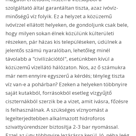
szolgáltató által garantáltan tiszta, azaz ivóvíz-
minőségű víz folyik. Ez a helyzet a közüzemű 
ivóvízzel ellátott helyeken, de gondoljunk csak bele, 
hogy milyen sokan élnek közülünk külterületi 
részeken, pár házas kis településeken, üdülnek a 
jelentős számú nyaralóban, lehetőleg minél 
távolabb a "civilizációtól", esetünkben kívül a 
közüzemű vízellátó hálózaton. Nos, az ő számukra 
már nem ennyire egyszerű a kérdés; tényleg tiszta 
víz van-e a pohárban? Ezeken a helyeken többnyire 
saját kutakból, forrásokból esetleg vízgyűjtő 
ciszternákból szerzik be a vizet, amit ivásra, főzésre 
is felhasználnak. A szükséges víznyomást a 
legelterjedtebben alkalmazott hidroforos 
szivattyúrendszer biztosítja 2-3 bar nyomással. 
Ezzel az ügy többnyire lezárásra kerül. Jó, néha leég 