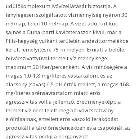
üdülőkomplexum ivóvízellátását biztosítja. A 
ténylegesen szolgáltatott vízmennyiség nyáron 30 
m3/nap, télen 10 m3/nap. A vizet adó fúrt kút 
sajnos a Duna-parti kavicsteraszon kívül, már a 
Pilis-hegység vulkáni területén andezittörmelékbe 
került lemélyítésre 75 m mélyen. Emiatt a belőle 
búvárszivattyúval termelt víz mennyisége 
maximum 50 liter/percenként. A víz minőségére a 
magas 1,0-1,8 mg/literes vastartalom, és az 
alacsony (savas) 6,5 pH érték mellett, a magas 168 
mg/literes szénsavtartalom miatti erős 
agresszivitás volt a jellemző. Eredményeképp a 
termelt víz nem felelt meg az ivóvízszabvány 
előírásainak, emellett erős vasoxid lerakódást 
produkált a tárolómedencékben és a csapoknál, az 
agresszivitás pedig a horganyzott 