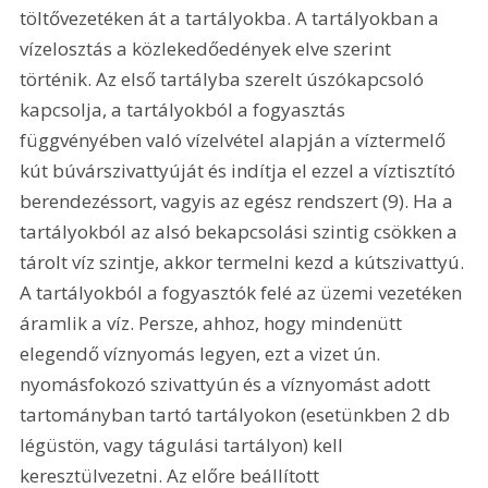
töltővezetéken át a tartályokba. A tartályokban a 
vízelosztás a közlekedőedények elve szerint 
történik. Az első tartályba szerelt úszókapcsoló 
kapcsolja, a tartályokból a fogyasztás 
függvényében való vízelvétel alapján a víztermelő 
kút búvárszivattyúját és indítja el ezzel a víztisztító 
berendezéssort, vagyis az egész rendszert (9). Ha a 
tartályokból az alsó bekapcsolási szintig csökken a 
tárolt víz szintje, akkor termelni kezd a kútszivattyú. 
A tartályokból a fogyasztók felé az üzemi vezetéken 
áramlik a víz. Persze, ahhoz, hogy mindenütt 
elegendő víznyomás legyen, ezt a vizet ún. 
nyomásfokozó szivattyún és a víznyomást adott 
tartományban tartó tartályokon (esetünkben 2 db 
légüstön, vagy tágulási tartályon) kell 
keresztülvezetni. Az előre beállított 