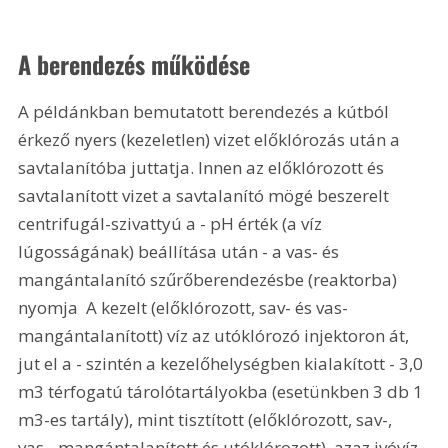
A berendezés működése
A példánkban bemutatott berendezés a kútból 
érkező nyers (kezeletlen) vizet előklórozás után a 
savtalanítóba juttatja. Innen az előklórozott és 
savtalanított vizet a savtalanító mögé beszerelt 
centrifugál-szivattyú a - pH érték (a víz 
lúgosságának) beállítása után - a vas- és 
mangántalanító szűrőberendezésbe (reaktorba) 
nyomja  A kezelt (előklórozott, sav- és vas-
mangántalanított) víz az utóklórozó injektoron át, 
jut el a - szintén a kezelőhelységben kialakított - 3,0 
m3 térfogatú tárolótartályokba (esetünkben 3 db 1 
m3-es tartály), mint tisztított (előklórozott, sav-, 
vas-, mangántalanított és utóklórozott), azaz ivóvíz-