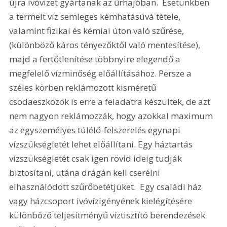
újra ivóvizet gyártanak az űrhajóban.  Esetünkben 
a termelt víz semleges kémhatásúvá tétele, 
valamint fizikai és kémiai úton való szűrése,
(különböző káros tényezőktől való mentesítése), 
majd a fertőtlenítése többnyire elegendő a 
megfelelő vízminőség előállításához. Persze a 
széles körben reklámozott kisméretű 
csodaeszközök is erre a feladatra készültek, de azt 
nem nagyon reklámozzák, hogy azokkal maximum 
az egyszemélyes túlélő-felszerelés egynapi 
vízszükségletét lehet előállítani. Egy háztartás 
vízszükségletét csak igen rövid ideig tudják 
biztosítani, utána drágán kell cserélni 
elhasználódott szűrőbetétjüket.  Egy családi ház 
vagy házcsoport ivóvízigényének kielégítésére 
különböző teljesítményű víztisztító berendezések 