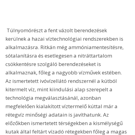
 Túlnyomórészt a fent vázolt berendezések 
kerülnek a hazai víztechnológiai rendszerekben is 
alkalmazásra. Ritkán még ammóniamentesítésre, 
sótalanításra és esetlegesen a nitráttartalom 
csökkentésre szolgáló berendezéseket is 
alkalmaznak, főleg a nagyobb vízművek estében.  
Az ismertetett ivóvízellátó rendszernél a kútból 
kitermelt víz, mint kiindulási alap szerepelt a 
technológia megválasztásánál, azonban 
megfelelően kialakított víztermelő kúttal már a 
rétegvíz minőségi adatain is javíthatunk. Az 
előzőkben ismertetett térségekben a kismélységű 
kutak által feltárt vízadó rétegekben főleg a magas 