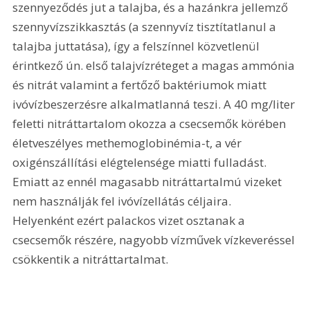
szennyeződés jut a talajba, és a hazánkra jellemző 
szennyvízszikkasztás (a szennyvíz tisztítatlanul a 
talajba juttatása), így a felszínnel közvetlenül 
érintkező ún. első talajvízréteget a magas ammónia 
és nitrát valamint a fertőző baktériumok miatt 
ivóvízbeszerzésre alkalmatlanná teszi. A 40 mg/liter 
feletti nitráttartalom okozza a csecsemők körében 
életveszélyes methemoglobinémia-t, a vér 
oxigénszállítási elégtelensége miatti fulladást. 
Emiatt az ennél magasabb nitráttartalmú vizeket 
nem használják fel ivóvízellátás céljaira. 
Helyenként ezért palackos vizet osztanak a 
csecsemők részére, nagyobb vízművek vízkeveréssel 
csökkentik a nitráttartalmat. 