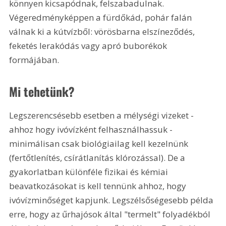
könnyen kicsapódnak, felszabadulnak. 
Végeredményképpen a fürdőkád, pohár falán 
válnak ki a kútvízből: vörösbarna elszíneződés, 
feketés lerakódás vagy apró buborékok 
formájában.
Mi tehetünk?
Legszerencsésebb esetben a mélységi vizeket - 
ahhoz hogy ivóvízként felhasználhassuk - 
minimálisan csak biológiailag kell kezelnünk 
(fertőtlenítés, csírátlanítás klórozással). De a 
gyakorlatban különféle fizikai és kémiai 
beavatkozásokat is kell tennünk ahhoz, hogy 
ivóvízminőséget kapjunk. Legszélsőségesebb példa 
erre, hogy az űrhajósok által "termelt" folyadékból 