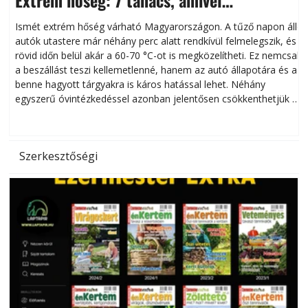
megóvhatjuk autónkat a nyári károktól
Ismét extrém hőség várható Magyarországon. A tűző napon álló
autók utastere már néhány perc alatt rendkívül felmelegszik, és
rövid időn belül akár a 60-70 °C-ot is megközelítheti. Ez nemcsak
n
a beszállást teszi kellemetlenné, hanem az autó állapotára és a
benne hagyott tárgyakra is káros hatással lehet. Néhány
egyszerű óvintézkedéssel azonban jelentősen csökkenthetjük a
hőség káros hatásait.
l
Szerkesztőségi