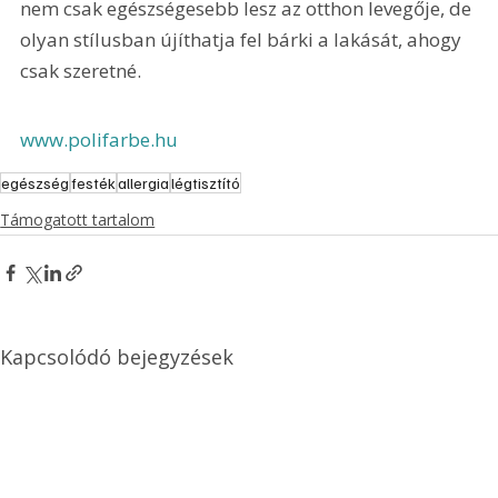
nem csak egészségesebb lesz az otthon levegője, de 
olyan stílusban újíthatja fel bárki a lakását, ahogy 
csak szeretné.
www.polifarbe.hu
egészség
festék
allergia
légtisztító
Támogatott tartalom
Kapcsolódó bejegyzések