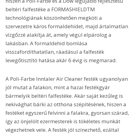
hiszen a Poli-Farbe és a Dow legújabb fejlesztésű 
beltéri falfestéke a FORMASHIELDTM 
technológiának köszönhetően megköti a 
szervezetre káros formaldehidet, majd ártalmatlan 
vízgőzzé alakítja át, amely végül elpárolog a 
lakásban. A formaldehid bomlása 
visszafordíthatatlan, ráadásul a falfesték 
levegőtisztító hatása akár 6 évig is megmarad. 
A Poli-Farbe Inntaler Air Cleaner festék ugyanolyan 
jól mutat a falakon, mint a hazai festékgyár 
bármelyik beltéri falfestéke. Akár saját kezűleg is 
nekivághat bárki az otthona szépítésének, hiszen a 
festéket egyszerű felvinni a falakra, gyorsan szárad, 
így az önjelölt ezermesterek is tökéletes munkát 
végezhetnek vele. A festék jól színezhető, ezáltal 