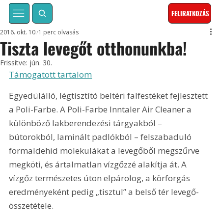
FELIRATKOZÁS
2016. okt. 10.
1 perc olvasás
Tiszta levegőt otthonunkba!
Frissítve:
jún. 30.
Támogatott tartalom
Egyedülálló, légtisztító beltéri falfestéket fejlesztett 
a Poli-Farbe. A Poli-Farbe Inntaler Air Cleaner a 
különböző lakberendezési tárgyakból – 
bútorokból, laminált padlókból – felszabaduló 
formaldehid molekulákat a levegőből megszűrve 
megköti, és ártalmatlan vízgőzzé alakítja át. A 
vízgőz természetes úton elpárolog, a körforgás 
eredményeként pedig „tisztul” a belső tér levegő-
összetétele.