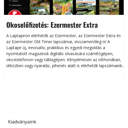
Okoselőfizetés: Ezermester Extra
A Laptapiron elérhetők az Ezermester, az Ezermester Extra és
az Ezermester Old Timer lapszámai, visszamenőleg is! A
Laptapir új, innovatív, praktikus és egyedi megoldás a
L
nyomtatott magazinok digitális olvasására számítógépen,
okostelefonon vagy táblagépen. Kényelmesen az otthonában,
útközben vagy nyaralás, pihenés alatt is elérhetők lapszámaink.
ú
Bárhol, bármikor, akár külföldön élve vagy dolgozva is
B
olvashatók az Ezermester lapszámai. A Laptapir kényelmes
megoldás, mert: – t
Kiadványaink