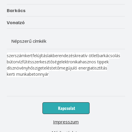
Barkács
Vonalzó
Népszerű címkék
szerszám
kert
felújítás
lakberendezés
kreatív ötlet
barkácsolás
bútor
víz
fűtés
szerkesztőség
elektronika
hasznos tippek
dísznövény
hőszigetelés
tető
megújuló energia
tisztítás
kerti munka
beton
nyár
Kapcsolat
Impresszum