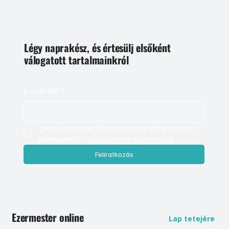
Légy naprakész, és értesülj elsőként
válogatott tartalmainkról
E-mail cím
*
Igen, szeretnék feliratkozni, és elfogadom az 
adatkezelést. 
Adatvédelmi tájékoztató
Feliratkozás
Ezermester online
Lap tetejére