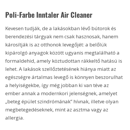
Poli-Farbe Inntaler Air Cleaner
Kevesen tudják, de a lakásokban lévő bútorok és 
berendezési tárgyak nem csak hasznosak, hanem 
károsítják is az otthonok levegőjét: a belőlük 
kipárolgó anyagok között ugyanis megtalálható a 
formaldehid, amely köztudottan rákkeltő hatású is 
lehet. A lakások szellőztetésének hiánya miatt az 
egészségre ártalmas levegő is könnyen beszorulhat 
a helyiségekbe, így még jobban ki van téve az 
ember annak a modernkori jelenségnek, amelyet 
„beteg épület szindrómának” hívnak, illetve olyan 
megbetegedéseknek, mint az asztma vagy az 
allergia.