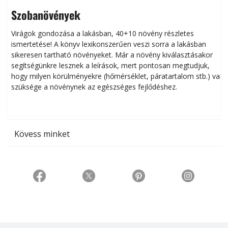
Szobanövények
Virágok gondozása a lakásban, 40+10 növény részletes
ismertetése! A könyv lexikonszerűen veszi sorra a lakásban
s
sikeresen tart­ha­tó növényeket. Már a növény kiválasztásakor
h
segítségünkre lesznek a leírások, mert pontosan megtudjuk,
k
hogy milyen körülményekre (hőmérséklet, páratartalom stb.) van
szüksége a növénynek az egészséges fejlődéshez.
t
Kövess minket