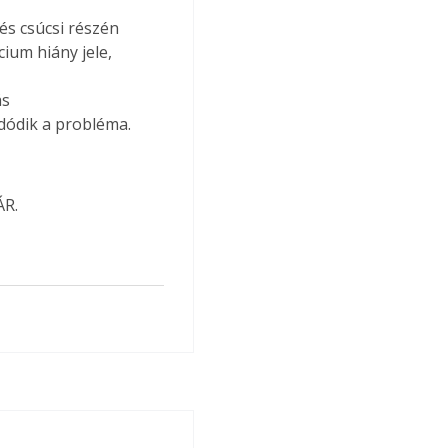
és csúcsi részén 
cium hiány jele, 
s 
dódik a probléma.
ÁR.