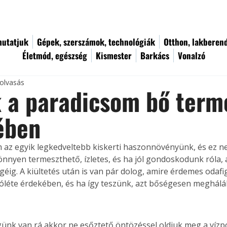
utatjuk
Gépek, szerszámok, technológiák
Otthon, lakberen
Életmód, egészség
Kismester
Barkács
Vonalzó
 olvasás
 a paradicsom bő term
ében
 az egyik legkedveltebb kiskerti haszonnövényünk, és ez ne
önnyen termeszthető, ízletes, és ha jól gondoskodunk róla, 
éig. A kiültetés után is van pár dolog, amire érdemes odafig
óléte érdekében, és ha így teszünk, azt bőségesen meghálál
ünk van rá akkor ne esőztető öntözéssel oldjuk meg a vízp