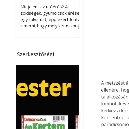
érnek tovább leszedés
Mit jelent az utóérés? A
után?
zöldségek, gyümölcsök érése
egy folyamat, épp ezért fontos
ismerni, hogy melyiket mikor jó
leszedni. Meg kell különböztetni
a gazdasági és a biológiai
érettséget. Például a
paradicsomot sokszor
Szerkesztőségi
gazdasági érettségben, azaz
félig éretten szedik le, ezután
utaztatják hosszan, és még
pulton tartható kell legyen.
Utóérik eközben, de nem lesz
A metszést á
olyan ízű, mint amit a saját
ellenére, ho
kertünkben, biológiai
találkozásáná
érettségben szedünk le. Teljes
lombot, keve
érettségben szedve nem
kedvez a kór
tárolható h
koncentrál, 
paradicsomok