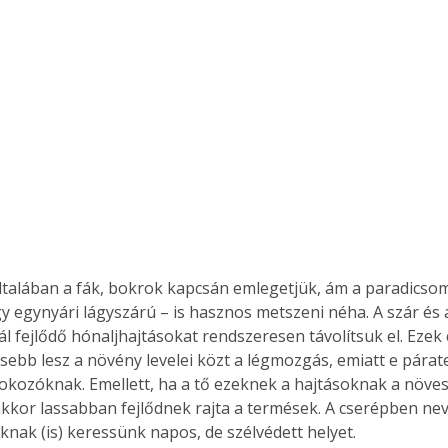
ltalában a fák, bokrok kapcsán emlegetjük, ám a paradicso
gy egynyári lágyszárú – is hasznos metszeni néha. A szár és a
l fejlődő hónaljhajtásokat rendszeresen távolítsuk el. Ezek c
sebb lesz a növény levelei közt a légmozgás, emiatt e párat
okozóknak. Emellett, ha a tő ezeknek a hajtásoknak a növes
akkor lassabban fejlődnek rajta a termések. A cserépben nev
nak (is) keressünk napos, de szélvédett helyet.