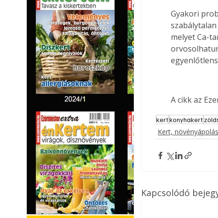
Gyakori prob
szabálytalan 
melyet Ca-t
orvosolhatun
egyenlőtlens
A cikk az Ez
kert
konyhakert
zöld
Kert, növényápolá
Kapcsolódó bejeg