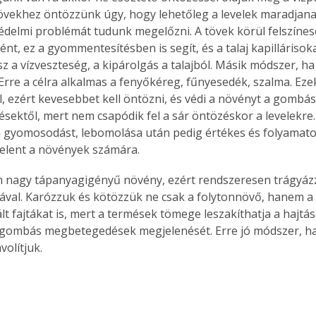
tövekhez öntözzünk úgy, hogy lehetőleg a levelek maradjana
delmi problémát tudunk megelőzni. A tövek körül felszíne
ként, ez a gyommentesítésben is segít, és a talaj kapillárisok
sz a vízveszteség, a kipárolgás a talajból. Másik módszer, h
. Erre a célra alkalmas a fenyőkéreg, fűnyesedék, szalma. Ezek 
l, ezért kevesebbet kell öntözni, és védi a növényt a gombás
ektől, mert nem csapódik fel a sár öntözéskor a levelekre. 
 gyomosodást, lebomolása után pedig értékes és folyamat
jelent a növények számára.
 nagy tápanyagigényű növény, ezért rendszeresen trágyázz
val. Karózzuk és kötözzük ne csak a folytonnövő, hanem a 
lt fajtákat is, mert a termések tömege leszakíthatja a hajtás
gombás megbetegedések megjelenését. Erre jó módszer, ha a
volítjuk.