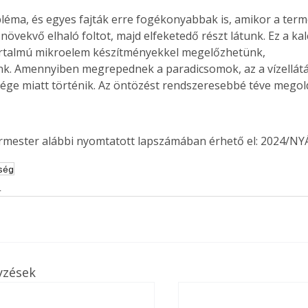
léma, és egyes fajták erre fogékonyabbak is, amikor a term
növekvő elhaló foltot, majd elfeketedő részt látunk. Ez a kal
artalmú mikroelem készítményekkel megelőzhetünk, 
k. Amennyiben megrepednek a paradicsomok, az a vízellátá
ége miatt történik. Az öntözést rendszeresebbé téve megol
ermester alábbi nyomtatott lapszámában érhető el: 2024/NY
ség
s
yzések