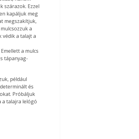
k szárazok. Ezzel 
sen kapáljuk meg 
at megszakítjuk, 
a mulcsozzuk a 
védik a talajt a 
 
Emellett a mulcs 
os tápanyag-
uk, például 
determinált és 
okat. Próbáljuk 
 talajra lelógó 