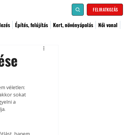
FELIRATKOZÁS
dezés
Építés, felújítás
Kert, növényápolás
Női vonal
ése
m véletlen: 
akkor sokat 
yelni a 
ja.
ótlást, hanem 