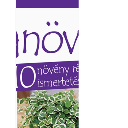
Ezermester lapszámai. A
Ezermester lapszámai
Laptapir kényelmes megoldás,
Laptapir kényelmes 
mert: – t
mert: – t
A szárazság csök
öntözési és talaj
idején
Balkon kertészk