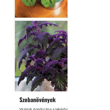
Szobanövények
Virágoskert: k
teraszon, laká
Virágok gondozása a lakásban,