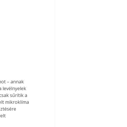
mot – annak 
 levélnyelek 
sak sűrítik a 
elt mikroklíma 
ztésére 
elt 