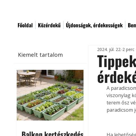
Főoldal
Közérdekű
Újdonságok, érdekességek
Bem
2024. júl. 22.
2 perc
Tippek
Kiemelt tartalom
érdek
A paradicsom
viszonylag k
terem ősz vég
paradicsom j
Balkon kertészkedés
Ha lehetőség