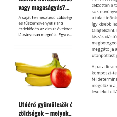
vagy magaságyás?
célzottan a 
sok növényvé
Helytakarékos
A saját termesztésű zöldségek
a talajt időn
kertészkedés
és fűszernövények iránti
így kisebb le
érdeklődés az elmúlt években
talajfelszínt
látványosan megnőtt. Egyre
kiszáradástó
többen szeretnék tudni, honnan
megbetegedés
származik az élelmiszer az
meggátolja a
asztalukra, miközben a
utánpótlást 
kertészkedés sokak számára
kikapcsolódást és feltöltődést
A paradicsom
is jelent.
komposzt-teá
fél determiná
megelőzni a 
leveleket eltá
Utóérő gyümölcsök és
zöldségek – melyek