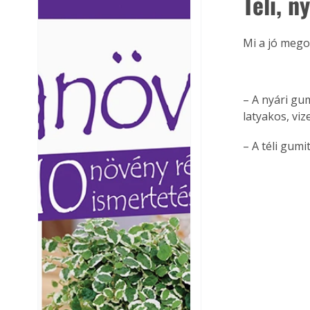
Téli, n
Ezermester lapszámai. A
Ezermester lapszámai
Laptapir kényelmes megoldás,
Laptapir kényelmes 
Mi a jó mego
mert: – t
mert: – t
– A nyári gu
latyakos, viz
– A téli gum