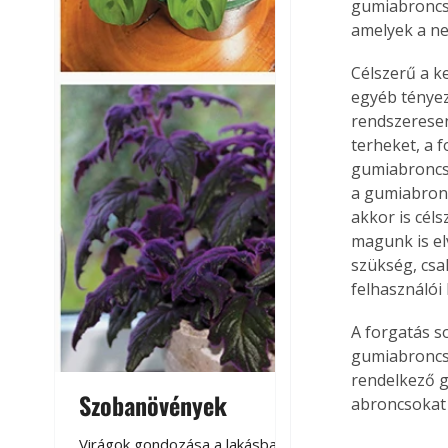
gumiabroncso
amelyek a n
Célszerű a k
egyéb tényez
rendszeresen
terheket, a 
gumiabroncso
a gumiabronc
akkor is cél
magunk is el
szükség, csa
felhasználói
A forgatás s
gumiabroncs 
rendelkező g
Szobanövények
Virágoskert: k
abroncsokat 
teraszon, laká
Virágok gondozása a lakásban,