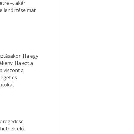
tre –, akár 
ellenőrzése már 
ztásakor. Ha egy 
keny. Ha ezt a 
 viszont a 
éget és 
ntokat 
p öregedése 
hetnek elő. 