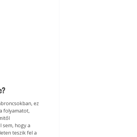
e?
abroncsokban, ez 
a folyamatot, 
itől 
l sem, hogy a 
en teszik fel a 