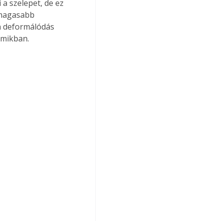
a szelepet, de ez 
 magasabb 
a deformálódás 
umikban.