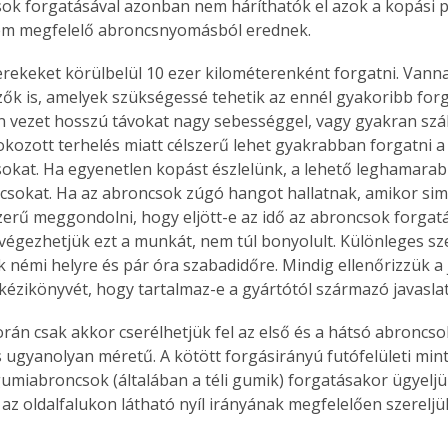
k forgatásával azonban nem háríthatók el azok a kopási 
em megfelelő abroncsnyomásból erednek.
erekeket körülbelül 10 ezer kilométerenként forgatni. Van
ők is, amelyek szükségessé tehetik az ennél gyakoribb forga
 vezet hosszú távokat nagy sebességgel, vagy gyakran szál
fokozott terhelés miatt célszerű lehet gyakrabban forgatni a
kat. Ha egyenetlen kopást észlelünk, a lehető leghamara
sokat. Ha az abroncsok zúgó hangot hallatnak, amikor si
szerű meggondolni, hogy eljött-e az idő az abroncsok forgatá
végezhetjük ezt a munkát, nem túl bonyolult. Különleges sz
k némi helyre és pár óra szabadidőre. Mindig ellenőrizzük a
 kézikönyvét, hogy tartalmaz-e a gyártótól származó javasla
orán csak akkor cserélhetjük fel az első és a hátsó abroncso
ugyanolyan méretű. A kötött forgásirányú futófelületi mint
umiabroncsok (általában a téli gumik) forgatásakor ügyeljü
ertben,
Gyógyító növények: a
az oldalfalukon látható nyíl irányának megfelelően szereljük
sban
természet kincsei az