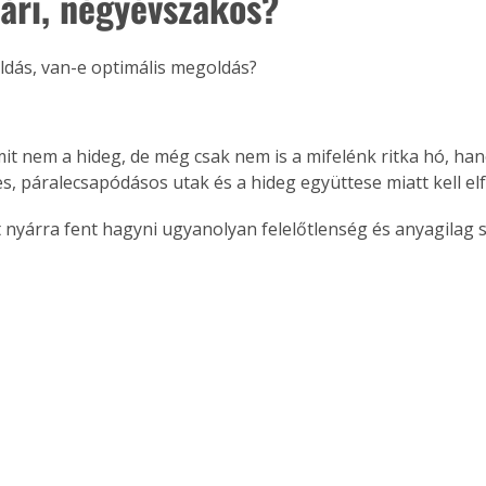
yári, négyévszakos?
. A
megoldás,
ldás, van-e optimális megoldás? 
mit nem a hideg, de még csak nem is a mifelénk ritka hó, ha
es, páralecsapódásos utak és a hideg együttese miatt kell elfe
it nyárra fent hagyni ugyanolyan felelőtlenség és anyagilag 