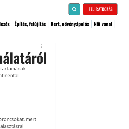
FELIRATKOZÁS
dezés
Építés, felújítás
Kert, növényápolás
Női vonal
álatáról
ttartamának 
tinental 
abroncsokat, mert 
álasztásra! 