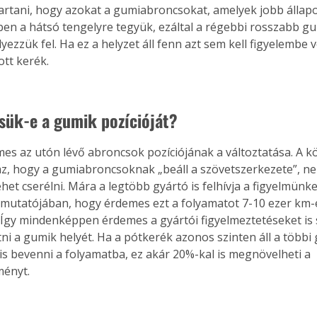
rtani, hogy azokat a gumiabroncsokat, amelyek jobb állap
en a hátsó tengelyre tegyük, ezáltal a régebbi rosszabb gu
yezzük fel. Ha ez a helyzet áll fenn azt sem kell figyelembe 
ott kerék.
sük-e a gumik pozícióját?
es az utón lévő abroncsok pozíciójának a változtatása. A 
az, hogy a gumiabroncsoknak „beáll a szövetszerkezete”, nem
et cserélni. Mára a legtöbb gyártó is felhívja a figyelmünke
tmutatójában, hogy érdemes ezt a folyamatot 7-10 ezer km-
 Így mindenképpen érdemes a gyártói figyelmeztetéseket is s
ni a gumik helyét. Ha a pótkerék azonos szinten áll a többi
is bevenni a folyamatba, ez akár 20%-kal is megnövelheti a 
ményt.