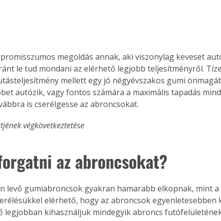
promisszumos megoldás annak, aki viszonylag keveset autóz
ánt le tud mondani az elérhető legjobb teljesítményről. Tíz
futásteljesítmény mellett egy jó négyévszakos gumi önmagába
bbet autózik, vagy fontos számára a maximális tapadás mi
ovábbra is cserélgesse az abroncsokat.
ztjének végkövetkeztetése
 forgatni az abroncsokat?
én levő gumiabroncsok gyakran hamarabb elkopnak, mint a h
serélésükkel elérhető, hogy az abroncsok egyenletesebben k
ő legjobban kihasználjuk mindegyik abroncs futófelületének 