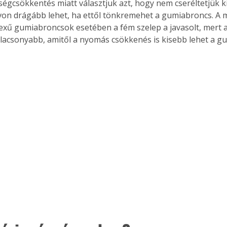
ségcsökkentés miatt választjuk azt, hogy nem cseréltetjük ki 
on drágább lehet, ha ettől tönkremehet a gumiabroncs. A
xű gumiabroncsok esetében a fém szelep a javasolt, mert 
lacsonyabb, amitől a nyomás csökkenés is kisebb lehet a g
Együtt jobban megéri!
Bővebb információ itt!
k az
Együtt jobban megéri! A
mester
könyvek tetszőleges
er Old
párosítással kedvezményes
áron, 0 Ft postaköltséggel
ptapir új,
megrendelhetők!
és egyedi
tt
lvasására
elefonon
nyelmesen
ben vagy
t is
. Bárhol,
ön élve
ashatók az