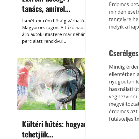
Érdemes beta
tanács, amivel
minden esetb
megóvhatjuk
tengelyre hel
Ismét extrém hőség várható
autónkat a nyári
melyik a hajt
Magyarországon. A tűző napon
álló autók utastere már néhány
károktól
perc alatt rendkívül
felmelegszik, és rövid időn belül
Cserélges
akár a 60-70 °C-ot is
megközelítheti. Ez nemcsak a
Mindig érdem
beszállást teszi kellemetlenné,
ellentétben 
hanem az autó állapotára és a
nyugodtan leh
benne hagyott tárgyakra is
káros hatással lehet. Néhány
használati ú
egyszerű óvintézkedéssel
véghezvinni.
azonban jelentősen
megváltoztat
csökkenthetjük a hőség káros
érdemes azt 
hatásait.
futásteljesít
Kültéri hűtés: hogyan
tehetjük