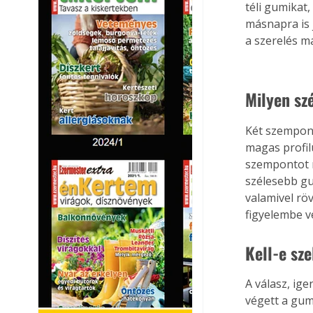
téli gumikat
másnapra is 
a szerelés m
Milyen sz
Két szempont
magas profil
szempontot n
szélesebb gu
valamivel rö
figyelembe v
Kell-e sze
A válasz, ige
végett a gum