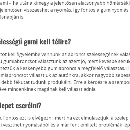
, ami – ha utána kimegy a jelentősen alacsonyabb hőmérsékle
jelentősen visszaeshet a nyomás. Így fontos a guminyomás 
ásnapján is.
élességű gumi kell télire?
ot kell figyelembe vennünk az abroncs szélességének válas
ú gumiabroncsot választunk az azért jó, mert kevésbé sérülé
ézzük a keskenyebb gumiabroncs a megfelelő választás. Ha
miabroncsot választjuk az autónkra, akkor nagyobb sebess
videbb fékutat tudunk produkálni. Erre a kérdésre a szempo
éve mindenkinek magának kell választ adnia.
lepet cserélni?
n. Fontos ezt is elvégezni, mert ha ezt elmulasztjuk, a szele
i veszthet nyomásából és a már fent említett problémák lép