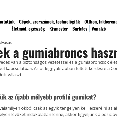
utatjuk
Gépek, szerszámok, technológiák
Otthon, lakberen
Életmód, egészség
Kismester
Barkács
Vonalzó
olvasás
ek a gumiabroncs haszn
edés van a biztonságos vezetéssel és a gumiabroncsok éle
el kapcsolatban. Az öt leggyakrabban feltett kérdésre a Con
ott választ.
ük az újabb mélyebb profilú gumikat?
valamilyen okból csak az egyik tengelyen kell lecserélni az 
lyen lévőket indokolatlan lenne, akkor figyeljünk a pozícióv