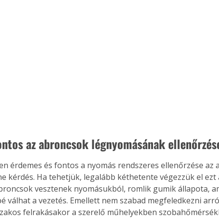
ontos az abroncsok légnyomásának ellenőrzés
n érdemes és fontos a nyomás rendszeres ellenőrzése az 
ne kérdés. Ha tehetjük, legalább kéthetente végezzük el ezt 
broncsok vesztenek nyomásukból, romlik gumik állapota, am
é válhat a vezetés. Emellett nem szabad megfeledkezni arró
szakos felrakásakor a szerelő műhelyekben szobahőmérséklet