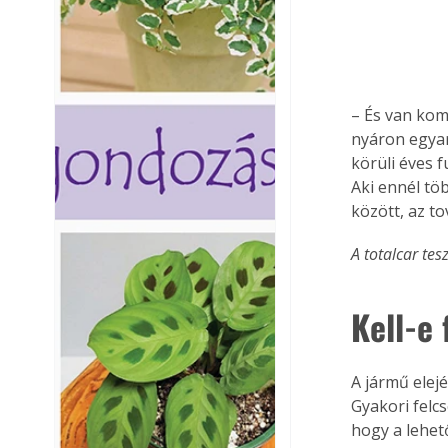
– És van kom
nyáron egyar
körüli éves 
Aki ennél tö
között, az t
A totalcar tes
Kell-e
A jármű elej
Gyakori felc
hogy a lehet