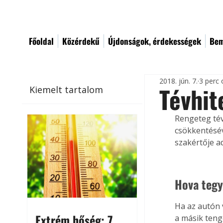
Főoldal
Közérdekű
Újdonságok, érdekességek
Bem
2018. jún. 7.
3 perc 
Tévhit
Kiemelt tartalom
Rengeteg tév
csökkentésév
szakértője ad
Hova tegy
Ha az autón 
Extrém hőség: 7
a másik tenge