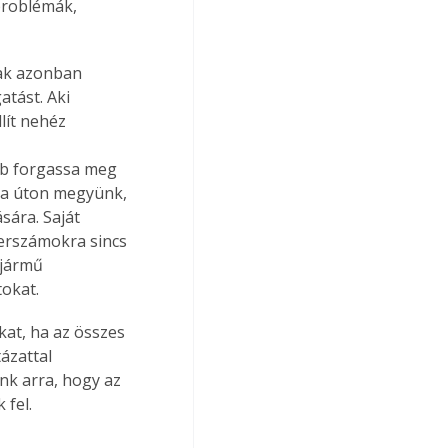
problémák, 
nak azonban 
tást. Aki 
lít nehéz 
 
bb forgassa meg 
ma úton megyünk, 
sára. Saját 
erszámokra sincs 
 jármű 
tokat.
kat, ha az összes 
ázattal 
nk arra, hogy az 
 fel.