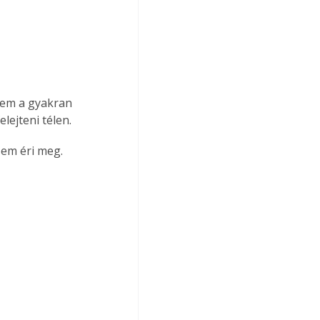
nem a gyakran 
lejteni télen.
sem éri meg.