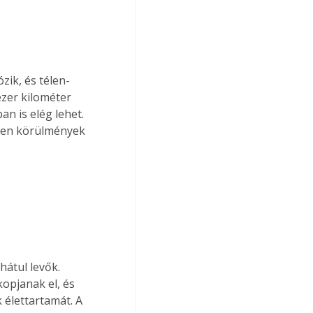
ik, és télen-
ezer kilométer 
n is elég lehet. 
nden körülmények 
átul levők. 
opjanak el, és 
élettartamát. A 