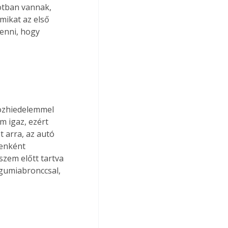
otban vannak, 
mikat az első 
venni, hogy 
közhiedelemmel 
 igaz, ezért 
t arra, az autó 
enként 
zem előtt tartva 
 gumiabronccsal, 