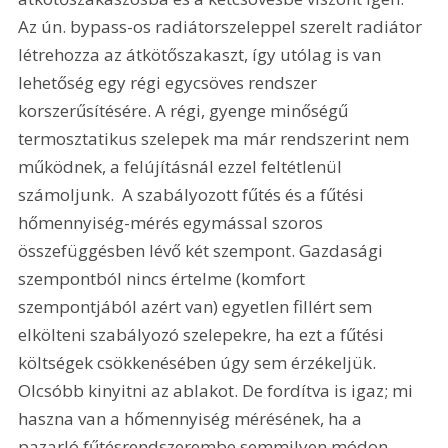
Az ún. bypass-os radiátorszeleppel szerelt radiátor 
létrehozza az átkötőszakaszt, így utólag is van 
lehetőség egy régi egycsöves rendszer 
korszerűsítésére. A régi, gyenge minőségű 
termosztatikus szelepek ma már rendszerint nem 
működnek, a felújításnál ezzel feltétlenül 
számoljunk.  A szabályozott fűtés és a fűtési 
hőmennyiség-mérés egymással szoros 
összefüggésben lévő két szempont. Gazdasági 
szempontból nincs értelme (komfort 
szempontjából azért van) egyetlen fillért sem 
elkölteni szabályozó szelepekre, ha ezt a fűtési 
költségek csökkenésében úgy sem érzékeljük. 
Olcsóbb kinyitni az ablakot. De fordítva is igaz; mi 
haszna van a hőmennyiség mérésének, ha a 
pazarló fűtésrendszerembe semmilyen módon 