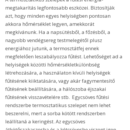
megtakarítás legfontosabb eszközei. Biztosítják 
azt, hogy minden egyes helyiségben pontosan 
akkora hőmérséklet legyen, amekkorát 
megkívánunk. Ha a napsütésből, a főzésből, a 
nagyobb vendégsereg testmelegétől plusz 
energiához jutunk, a termosztátfej ennek 
megfelelően leszabályozza fűtést. Lehetőséget ad a 
helyiségek közötti hőmérsékletkülönbség 
létrehozására, a használaton kívüli helyiségek 
fűtésének kiiktatására, vagy akár fagymentesítő 
fűtésének beállítására, a hálószoba éjszakai 
fűtésének visszavételére stb.  Egycsöves fűtési 
rendszerbe termosztatikus szelepet nem lehet 
beszerelni, mert a sorba kötött rendszerben 
leállítaná a keringést. Az egycsöves 
átkötőszakaszosba és a kétcsövesbe viszont igen. 