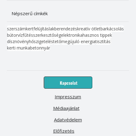
Népszerű címkék
szerszám
kert
felújítás
lakberendezés
kreatív ötlet
barkácsolás
bútor
víz
fűtés
szerkesztőség
elektronika
hasznos tippek
dísznövény
hőszigetelés
tető
megújuló energia
tisztítás
kerti munka
beton
nyár
Kapcsolat
Impresszum
Médiaajánlat
Adatvédelem
Előfizetés