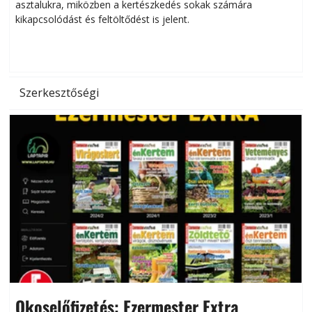
asztalukra, miközben a kertészkedés sokak számára
kikapcsolódást és feltöltődést is jelent.
é
d
Szerkesztőségi
Okoselőfizetés: Ezermester Extra