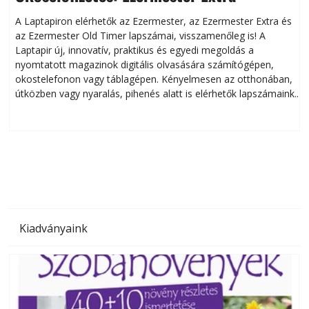
A Laptapiron elérhetők az Ezermester, az Ezermester Extra és
az Ezermester Old Timer lapszámai, visszamenőleg is! A
Laptapir új, innovatív, praktikus és egyedi megoldás a
L
nyomtatott magazinok digitális olvasására számítógépen,
okostelefonon vagy táblagépen. Kényelmesen az otthonában,
útközben vagy nyaralás, pihenés alatt is elérhetők lapszámaink.
ú
Bárhol, bármikor, akár külföldön élve vagy dolgozva is
B
olvashatók az Ezermester lapszámai. A Laptapir kényelmes
megoldás, mert: – t
Kiadványaink