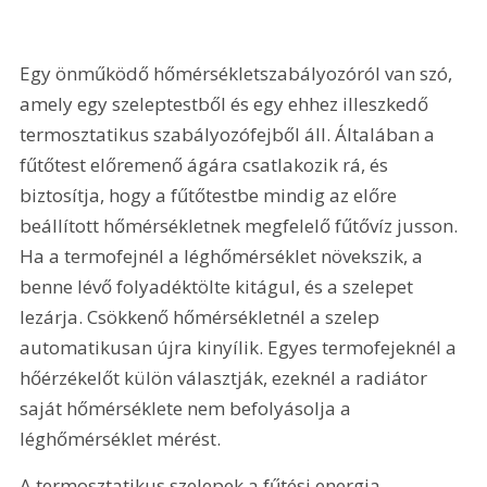
Egy önműködő hőmérsékletszabályozóról van szó, 
amely egy szeleptestből és egy ehhez illeszkedő 
termosztatikus szabályozófejből áll. Általában a 
fűtőtest előremenő ágára csatlakozik rá, és 
biztosítja, hogy a fűtőtestbe mindig az előre 
beállított hőmérsékletnek megfelelő fűtővíz jusson. 
Ha a termofejnél a léghőmérséklet növekszik, a 
benne lévő folyadéktölte kitágul, és a szelepet 
lezárja. Csökkenő hőmérsékletnél a szelep 
automatikusan újra kinyílik. Egyes termofejeknél a 
hőérzékelőt külön választják, ezeknél a radiátor 
saját hőmérséklete nem befolyásolja a 
léghőmérséklet mérést.
A termosztatikus szelepek a fűtési energia- 