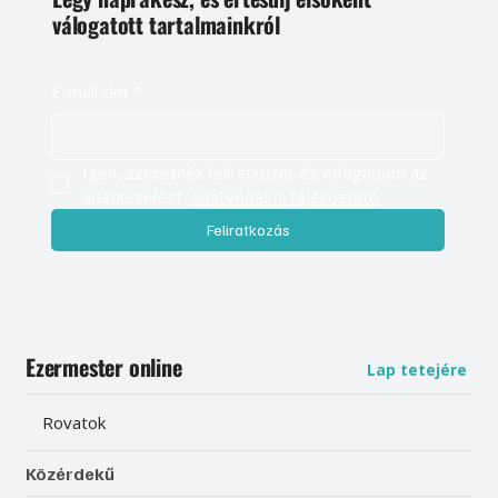
válogatott tartalmainkról
E-mail cím
*
Igen, szeretnék feliratkozni, és elfogadom az 
adatkezelést. 
Adatvédelmi tájékoztató
Feliratkozás
Ezermester online
Lap tetejére
Rovatok
Közérdekű