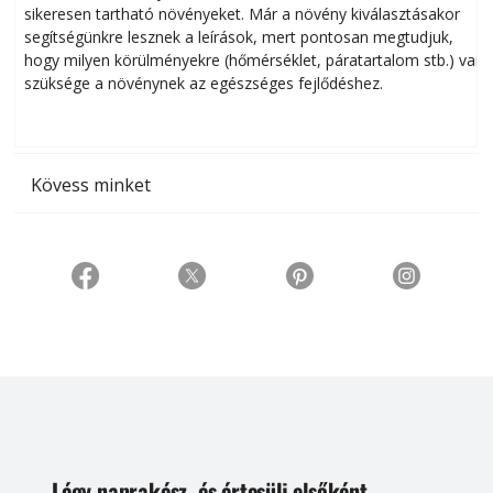
sikeresen tart­ha­tó növényeket. Már a növény kiválasztásakor
h
segítségünkre lesznek a leírások, mert pontosan megtudjuk,
k
hogy milyen körülményekre (hőmérséklet, páratartalom stb.) van
szüksége a növénynek az egészséges fejlődéshez.
t
Kövess minket
Légy naprakész, és értesülj elsőként