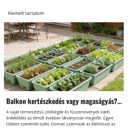
Kiemelt tartalom
Balkon kertészkedés vagy magaságyás?
Helytakarékos kertészkedés
A saját termesztésű zöldségek és fűszernövények iránti
érdeklődés az elmúlt években látványosan megnőtt. Egyre
többen szeretnék tudni, honnan származik az élelmiszer az
l