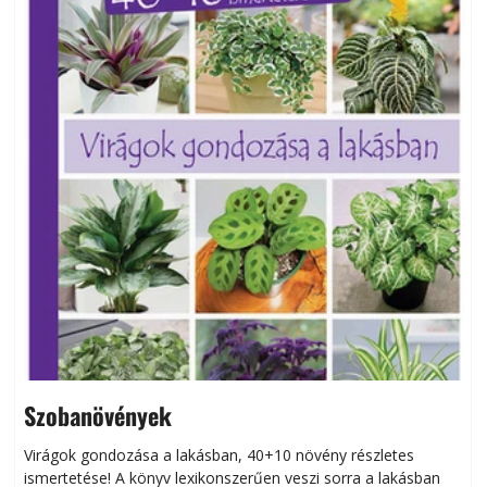
Szobanövények
Virágok gondozása a lakásban, 40+10 növény részletes
ismertetése! A könyv lexikonszerűen veszi sorra a lakásban
s