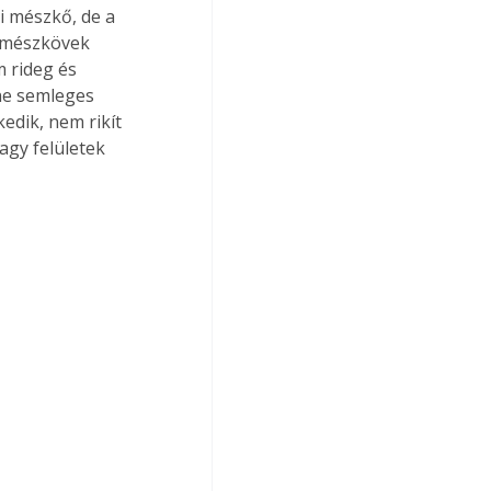
 mészkő, de a 
A mészkövek 
 rideg és 
ne semleges 
edik, nem rikít 
agy felületek 