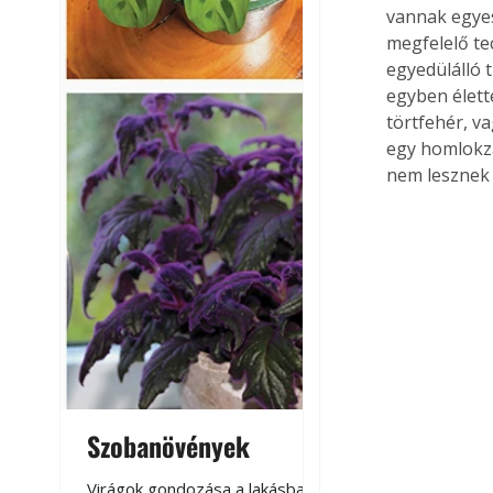
vannak egyes
megfelelő te
egyedülálló 
egyben élett
törtfehér, va
egy homlokzat
nem lesznek 
Szobanövények
Virágoskert: k
teraszon, laká
Virágok gondozása a lakásban,