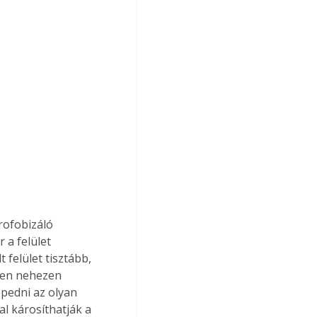
rofobizáló 
 a felület 
felület tisztább, 
igen nehezen 
epedni az olyan 
 károsíthatják a 