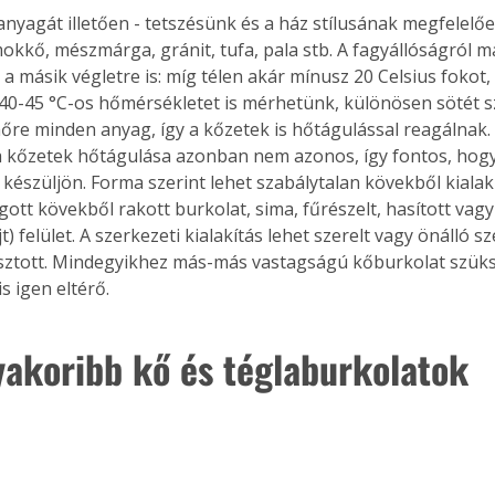
anyagát illetően - tetszésünk és a ház stílusának megfelelőe
kkő, mészmárga, gránit, tufa, pala stb. A fagyállóságról má
 a másik végletre is: míg télen akár mínusz 20 Celsius fokot
Együtt jobban megéri!
40-45 °C-os hőmérsékletet is mérhetünk, különösen sötét s
hőre minden anyag, így a kőzetek is hőtágulással reagálnak. A
Bővebb információ itt!
k az
Együtt jobban megéri! A
 kőzetek hőtágulása azonban nem azonos, így fontos, hogy
mester
könyvek tetszőleges
 készüljön. Forma szerint lehet szabálytalan kövekből kialakí
er Old
párosítással kedvezményes
gott kövekből rakott burkolat, sima, fűrészelt, hasított vag
áron, 0 Ft postaköltséggel
t) felület. A szerkezeti kialakítás lehet szerelt vagy önálló s
ptapir új,
megrendelhetők!
asztott. Mindegyikhez más-más vastagságú kőburkolat szüksé
és egyedi
s igen eltérő.
tt
lvasására
elefonon
yakoribb kő és téglaburkolatok
nyelmesen
ben vagy
t is
. Bárhol,
ön élve
ashatók az