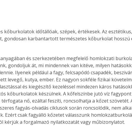
s kőburkolatok időtállóak, szépek, értékesek. Az esztétikus,
ett, gondosan karbantartott természetes kőburkolat hosszú é
 anyagában és szerkezetében megfelelő homlokzati burkola
nk, gondoljuk át, mi mindennek van kitéve, milyen hatásokk
 lennie. Ilyenek például a fagy, felcsapódó csapadék, besziv
ett levegő, kutya, ember. Ez nagyon sokféle fizikai követelm
lasztással és kiegészítő kezeléssel mindezen káros hatások
rtós kőburkolatok készülnek. A kőfelszínbe jutó víz fagypont
térfogata nő, ezáltal feszíti, roncsolhatja a kőzet szövetét. A
szeres fagyás-olvadás ciklusok során roncsolódik, nem alkal
. Ezért csak fagyálló kőzetet válasszunk homlokzatburkolá
ól kérjük a forgalmazó nyilatkozatát vagy műbizonylatot. 