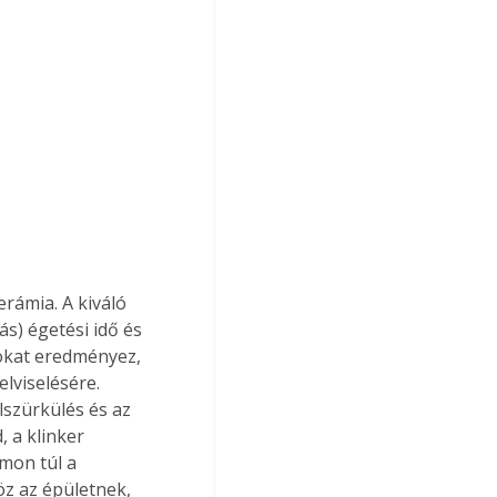
rámia. A kiváló 
s) égetési idő és 
okat eredményez, 
lviselésére. 
lszürkülés és az 
 a klinker 
mon túl a 
öz az épületnek, 