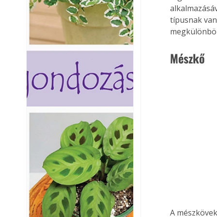
alkalmazásáv
típusnak van 
megkülönbözt
Mészkő
A mészkövek 