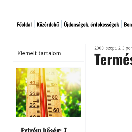
Főoldal
Közérdekű
Újdonságok, érdekességek
Bem
2008. szept. 2.
3 pe
Termé
Kiemelt tartalom
Extrém hőség: 7