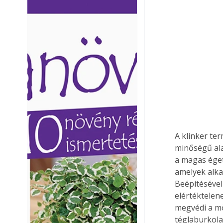
Ezermester lapszámai. A
Ezermester lapszámai
Laptapir kényelmes megoldás,
Laptapir kényelmes 
mert: – t
mert: – t
A klinker te
minőségű ala
a magas éget
amelyek alka
Beépítésével 
elértéktelen
megvédi a mö
téglaburkola