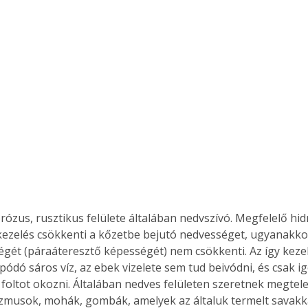
rózus, rusztikus felülete általában nedvszívó. Megfelelő hid
 kezelés csökkenti a kőzetbe bejutó nedvességet, ugyanakkor
gét (páraáteresztő képességét) nem csökkenti. Az így kezelt 
apódó sáros víz, az ebek vizelete sem tud beivódni, és csak 
ó foltot okozni. Általában nedves felületen szeretnek megtel
musok, mohák, gombák, amelyek az általuk termelt savakkal