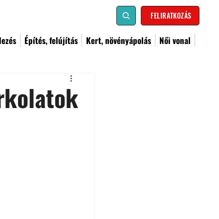
FELIRATKOZÁS
dezés
Építés, felújítás
Kert, növényápolás
Női vonal
rkolatok