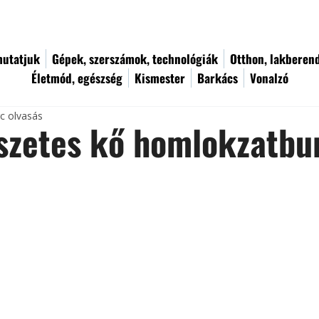
utatjuk
Gépek, szerszámok, technológiák
Otthon, lakberen
Életmód, egészség
Kismester
Barkács
Vonalzó
rc olvasás
szetes kő homlokzatbu