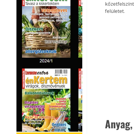
kőzetfelszínt
felületet. 
Anyag,