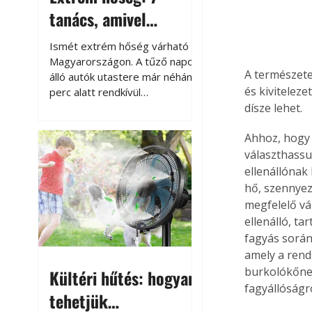
tanács, amivel
megóvhatjuk
Ismét extrém hőség várható
autónkat a nyári
Magyarországon. A tűző napon
A természete
álló autók utastere már néhány
károktól
és kivitelez
perc alatt rendkívül
felmelegszik, és rövid időn belül
dísze lehet.
akár a 60-70 °C-ot is
Ahhoz, hogy
megközelítheti. Ez nemcsak a
beszállást teszi kellemetlenné,
választhassu
hanem az autó állapotára és a
ellenállónak
benne hagyott tárgyakra is
hő, szennyez
káros hatással lehet. Néhány
megfelelő vá
egyszerű óvintézkedéssel
ellenálló, ta
azonban jelentősen
fagyás során 
csökkenthetjük a hőség káros
amely a rend
hatásait.
burkolókőnek
Kültéri hűtés: hogyan
fagyállóságr
tehetjük