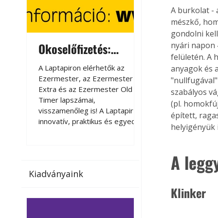
A burkolat - 
mészkő, homo
gondolni kell
Okoselőfizetés:
Okoselőfizetés
nyári napon 
felületén. A 
Ezermester Extra
A Laptapiron elérhetők az
A Laptapiron elérhető
anyagok és a
Ezermester, az Ezermester
Ezermester, az Ezer
"nullfugával"
Extra és az Ezermester Old
Extra és az Ezermest
szabályos vá
Timer lapszámai,
Timer lapszámai,
(pl. homokfúj
visszamenőleg is! A Laptapir új,
visszamenőleg is! A La
épített, rag
innovatív, praktikus és egyedi
innovatív, praktikus 
helyigényük i
megoldás a nyomtatott
megoldás a nyomtato
magazinok digitális olvasására
magazinok digitális o
számítógépen, okostelefonon
számítógépen, okost
A legg
vagy táblagépen. Kényelmesen
vagy táblagépen. Ké
Kiadványaink
az otthonában, útközben vagy
az otthonában, útköz
nyaralás, pihenés alatt is
nyaralás, pihenés alat
Klinker
elérhetők lapszámaink. Bárhol,
elérhetők lapszámaink
bármikor, akár külföldön élve
bármikor, akár külföld
vagy dolgozva is olvashatók az
vagy dolgozva is olv