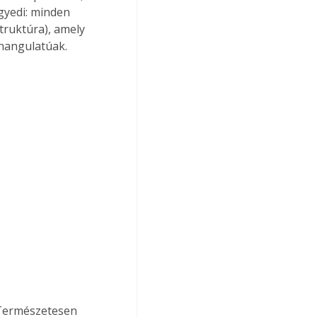
gyedi: minden 
truktúra), amely 
 hangulatúak. 
 Természetesen 