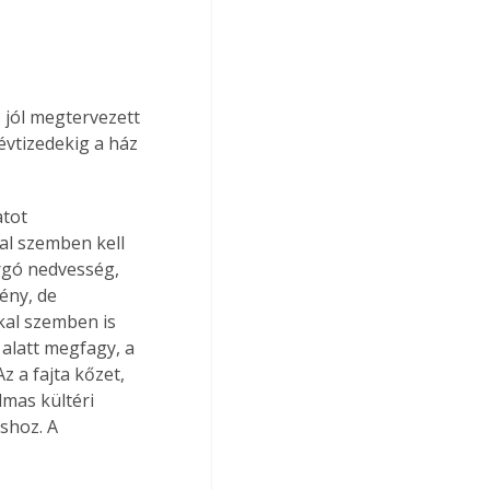
 jól megtervezett 
vtizedekig a ház 
tot 
al szemben kell 
árgó nedvesség, 
ény, de 
kal szemben is 
 alatt megfagy, a 
z a fajta kőzet, 
mas kültéri 
shoz. A 