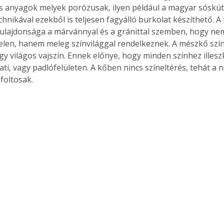
 anyagok melyek porózusak, ilyen például a magyar sóskúti
chnikával ezekből is teljesen fagyálló burkolat készíthető. 
tulajdonsága a márvánnyal és a gránittal szemben, hogy nem
elen, hanem meleg színvilággal rendelkeznek. A mészkő szí
gy világos vajszín. Ennek előnye, hogy minden színhez illeszk
i, vagy padlófelületen. A kőben nincs színeltérés, tehát a n
foltosak.
ertben,
Gyógyító növények: a
sban
természet kincsei az