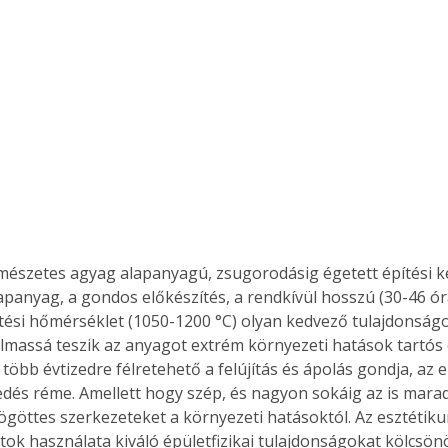
. A
megoldás,
rmészetes agyag alapanyagú, zsugorodásig égetett építési ke
panyag, a gondos előkészítés, a rendkívül hosszú (30-46 órá
ési hőmérséklet (1050-1200 °C) olyan kedvező tulajdonság
lmassá teszik az anyagot extrém környezeti hatások tartós e
több évtizedre félretehető a felújítás és ápolás gondja, az e
edés réme. Amellett hogy szép, és nagyon sokáig az is marad,
göttes szerkezeteket a környezeti hatásoktól. Az esztétiku
tok használata kiváló épületfizikai tulajdonságokat kölcsön