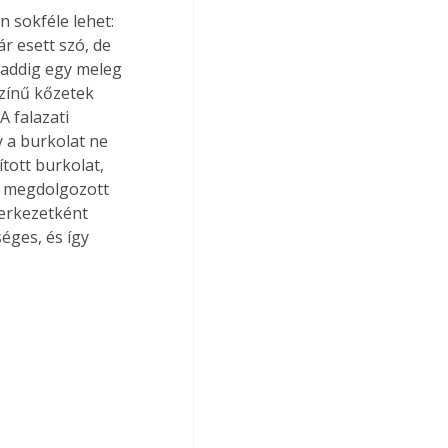
n sokféle lehet: 
r esett szó, de 
, addig egy meleg 
zínű kőzetek 
 falazati 
 a burkolat ne 
tott burkolat, 
y megdolgozott 
zerkezetként 
ges, és így 