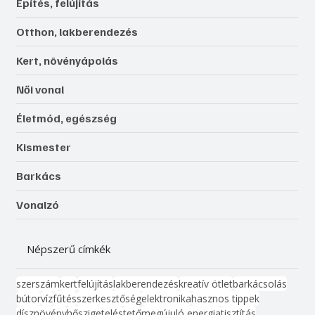
Építés, felújítás
Otthon, lakberendezés
Kert, növényápolás
Női vonal
Életmód, egészség
Kismester
Barkács
Vonalzó
Népszerű címkék
szerszám
kert
felújítás
lakberendezés
kreatív ötlet
barkácsolás
bútor
víz
fűtés
szerkesztőség
elektronika
hasznos tippek
dísznövény
hőszigetelés
tető
megújuló energia
tisztítás