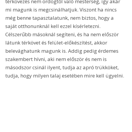
térkövezés nem ördögtől való mesterség, így akár 
mi magunk is megcsinálhatjuk. Viszont ha nincs 
még benne tapasztalatunk, nem biztos, hogy a 
saját otthonunknál kell ezzel kísérletezni. 
Célszerűbb másoknál segíteni, és ha nem először 
látunk térkövet és felület-előkészítést, akkor 
belevághatunk magunk is. Addig pedig érdemes 
szakembert hívni, aki nem először és nem is 
másodszor csinál ilyent, tudja az apró trükköket, 
tudja, hogy milyen talaj esetében mire kell ügyelni.