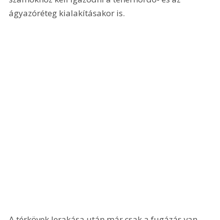
ágyazóréteg kialakításakor is.
A térkövek lerakása után már csak a fugázás van 