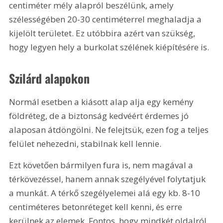
centiméter mély alapról beszélünk, amely 
szélességében 20-30 centiméterrel meghaladja a 
kijelölt területet. Ez utóbbira azért van szükség, 
hogy legyen hely a burkolat szélének kiépítésére is.
Szilárd alapokon
Normál esetben a kiásott alap alja egy kemény 
földréteg, de a biztonság kedvéért érdemes jó 
alaposan átdöngölni. Ne felejtsük, ezen fog a teljes 
felület nehezedni, stabilnak kell lennie.
Ezt követően bármilyen fura is, nem magával a 
térkövezéssel, hanem annak szegélyével folytatjuk 
a munkát. A térkő szegélyelemei alá egy kb. 8-10 
centiméteres betonréteget kell kenni, és erre 
kerülnek az elemek. Fontos, hogy mindkét oldalról 