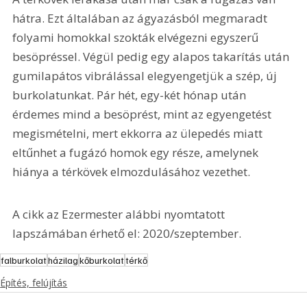
hátra. Ezt általában az ágyazásból megmaradt 
folyami homokkal szokták elvégezni egyszerű 
besöpréssel. Végül pedig egy alapos takarítás után 
gumilapátos vibrálással elegyengetjük a szép, új 
burkolatunkat. Pár hét, egy-két hónap után 
érdemes mind a besöprést, mint az egyengetést 
megismételni, mert ekkorra az ülepedés miatt 
eltűnhet a fugázó homok egy része, amelynek 
hiánya a térkövek elmozdulásához vezethet.
A cikk az Ezermester alábbi nyomtatott 
lapszámában érhető el: 2020/szeptember.
falburkolat
házilag
kőburkolat
térkő
Építés, felújítás