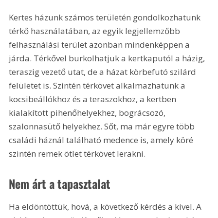
Kertes házunk számos területén gondolkozhatunk 
térkő használatában, az egyik legjellemzőbb 
felhasználási terület azonban mindenképpen a 
járda. Térkővel burkolhatjuk a kertkaputól a házig, 
teraszig vezető utat, de a házat körbefutó szilárd 
felületet is. Szintén térkövet alkalmazhatunk a 
kocsibeállókhoz és a teraszokhoz, a kertben 
kialakított pihenőhelyekhez, bográcsozó, 
szalonnasütő helyekhez. Sőt, ma már egyre több 
családi háznál található medence is, amely köré 
szintén remek ötlet térkövet lerakni.
Nem árt a tapasztalat
Ha eldöntöttük, hová, a következő kérdés a kivel. A 