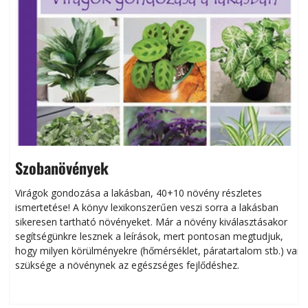
Szobanövények
Virágok gondozása a lakásban, 40+10 növény részletes
ismertetése! A könyv lexikonszerűen veszi sorra a lakásban
s
sikeresen tart­ha­tó növényeket. Már a növény kiválasztásakor
h
segítségünkre lesznek a leírások, mert pontosan megtudjuk,
k
hogy milyen körülményekre (hőmérséklet, páratartalom stb.) van
szüksége a növénynek az egészséges fejlődéshez.
t