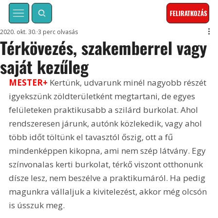
FELIRATKOZÁS
2020. okt. 30.
3 perc olvasás
Térkövezés, szakemberrel vagy
saját kezűleg
MESTER+ 
Kertünk, udvarunk minél nagyobb részét 
igyekszünk zöldterületként megtartani, de egyes 
felületeken praktikusabb a szilárd burkolat. Ahol 
rendszeresen járunk, autónk közlekedik, vagy ahol 
több időt töltünk el tavasztól őszig, ott a fű 
mindenképpen kikopna, ami nem szép látvány. Egy 
színvonalas kerti burkolat, térkő viszont otthonunk 
dísze lesz, nem beszélve a praktikumáról. Ha pedig 
magunkra vállaljuk a kivitelezést, akkor még olcsón 
is ússzuk meg.