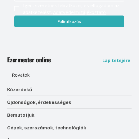
Igen, szeretnék feliratkozni, és elfogadom az 
adatkezelést. 
Adatvédelmi tájékoztató
Feliratkozás
Ezermester online
Lap tetejére
Rovatok
Közérdekű
Újdonságok, érdekességek
Bemutatjuk
Gépek, szerszámok, technológiák