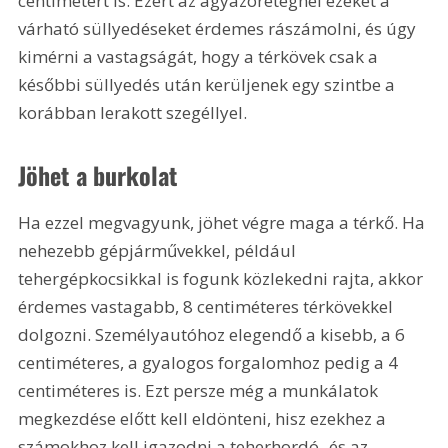
centimétert is. Ezért az ágyazórétegnél ezeket a 
várható süllyedéseket érdemes rászámolni, és úgy 
kimérni a vastagságát, hogy a térkövek csak a 
későbbi süllyedés után kerüljenek egy szintbe a 
korábban lerakott szegéllyel.
Jöhet a burkolat
Ha ezzel megvagyunk, jöhet végre maga a térkő. Ha 
nehezebb gépjárművekkel, például 
tehergépkocsikkal is fogunk közlekedni rajta, akkor 
érdemes vastagabb, 8 centiméteres térkövekkel 
dolgozni. Személyautóhoz elegendő a kisebb, a 6 
centiméteres, a gyalogos forgalomhoz pedig a 4 
centiméteres is. Ezt persze még a munkálatok 
megkezdése előtt kell eldönteni, hisz ezekhez a 
számokhoz kell igazodni a teherhordó- és az 