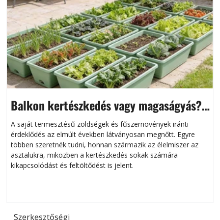
Balkon kertészkedés vagy magaságyás?
Helytakarékos kertészkedés
A saját termesztésű zöldségek és fűszernövények iránti
érdeklődés az elmúlt években látványosan megnőtt. Egyre
többen szeretnék tudni, honnan származik az élelmiszer az
l
asztalukra, miközben a kertészkedés sokak számára
kikapcsolódást és feltöltődést is jelent.
é
d
Szerkesztőségi