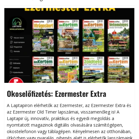
Okoselőfizetés: Ezermester Extra
A Laptapiron elérhetők az Ezermester, az Ezermester Extra és
az Ezermester Old Timer lapszámai, visszamenőleg is! A
Laptapir új, innovatív, praktikus és egyedi megoldás a
L
nyomtatott magazinok digitális olvasására számítógépen,
okostelefonon vagy táblagépen. Kényelmesen az otthonában,
útközben vagy nyaralás, pihenés alatt is elérhetők lapszámaink.
ú