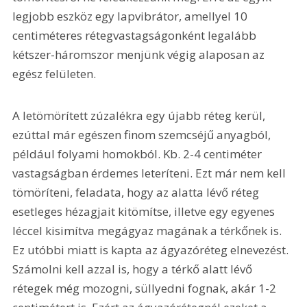
legjobb eszköz egy lapvibrátor, amellyel 10 
centiméteres rétegvastagságonként legalább 
kétszer-háromszor menjünk végig alaposan az 
egész felületen.
A letömörített zúzalékra egy újabb réteg kerül, 
ezúttal már egészen finom szemcséjű anyagból, 
például folyami homokból. Kb. 2-4 centiméter 
vastagságban érdemes leteríteni. Ezt már nem kell 
tömöríteni, feladata, hogy az alatta lévő réteg 
esetleges hézagjait kitömítse, illetve egy egyenes 
léccel kisimítva megágyaz magának a térkőnek is. 
Ez utóbbi miatt is kapta az ágyazóréteg elnevezést. 
Számolni kell azzal is, hogy a térkő alatt lévő 
rétegek még mozogni, süllyedni fognak, akár 1-2 