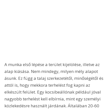
A munka első lépése a terület kijelölése, illetve az 
alap kiásása. Nem mindegy, milyen mély alapot 
ásunk. Ez függ a talaj szerkezetétől, minőségétől és 
attól is, hogy mekkora terhelést fog kapni az 
elkészült felület. Egy kocsibeállónak például jóval 
nagyobb terhelést kell elbírnia, mint egy személyi 
közlekedésre használt járdának. Általában 20-60 