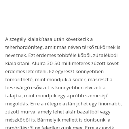
A szegély kialakítása után következik a 
teherhordóréteg, amit más néven térkő tükörnek is 
neveznek. Ezt érdemes többféle kőből, zúzalékból 
kialakítani. Alulra 30-50 milliméteres zúzott követ 
érdemes leteríteni. Ez egyrészt könnyebben 
tömöríthető, mint mondjuk a sóder, másrészt a 
beszivárgó esővizet is könnyebben elvezeti a 
talajba, mint mondjuk egy apróbb szemcséjű 
megoldás. Erre a rétegre aztán jöhet egy finomabb, 
zúzott murva, amely lehet akár bazaltból vagy 
mészkőből is. Bármelyik mellett is döntsünk, a 
tömörítésről ne feledkezzünk meg. Erre az egyik 