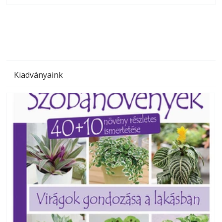
megoldás, mert: – t
Kiadványaink