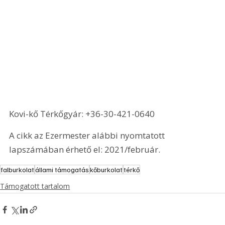
Kovi-kő Térkőgyár: +36-30-421-0640
A cikk az Ezermester alábbi nyomtatott 
lapszámában érhető el: 2021/február.
falburkolat
állami támogatás
kőburkolat
térkő
Támogatott tartalom