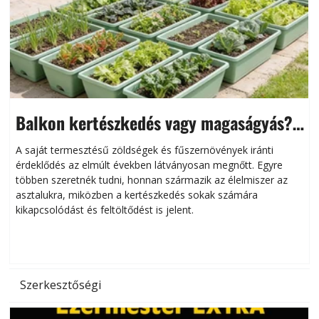
Balkon kertészkedés vagy magaságyás?
Helytakarékos kertészkedés
A saját termesztésű zöldségek és fűszernövények iránti
érdeklődés az elmúlt években látványosan megnőtt. Egyre
többen szeretnék tudni, honnan származik az élelmiszer az
l
asztalukra, miközben a kertészkedés sokak számára
kikapcsolódást és feltöltődést is jelent.
é
d
Szerkesztőségi