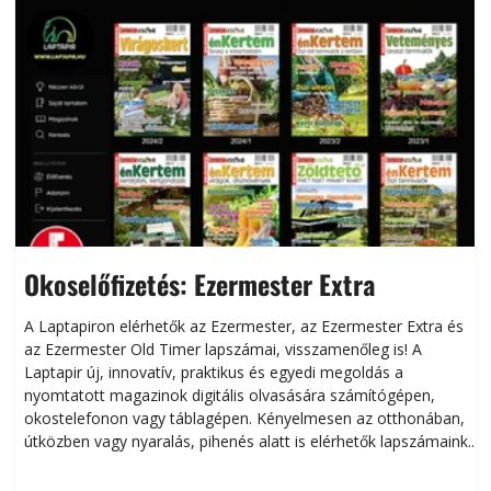
Okoselőfizetés: Ezermester Extra
A Laptapiron elérhetők az Ezermester, az Ezermester Extra és
az Ezermester Old Timer lapszámai, visszamenőleg is! A
Laptapir új, innovatív, praktikus és egyedi megoldás a
L
nyomtatott magazinok digitális olvasására számítógépen,
okostelefonon vagy táblagépen. Kényelmesen az otthonában,
útközben vagy nyaralás, pihenés alatt is elérhetők lapszámaink.
ú
Bárhol, bármikor, akár külföldön élve vagy dolgozva is
B
olvashatók az Ezermester lapszámai. A Laptapir kényelmes