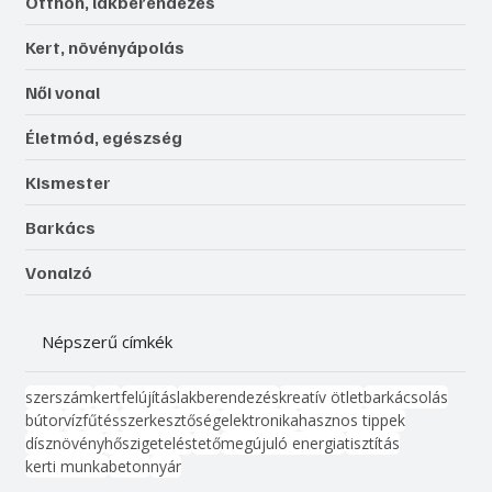
Otthon, lakberendezés
Kert, növényápolás
Női vonal
Életmód, egészség
Kismester
Barkács
Vonalzó
Népszerű címkék
szerszám
kert
felújítás
lakberendezés
kreatív ötlet
barkácsolás
bútor
víz
fűtés
szerkesztőség
elektronika
hasznos tippek
dísznövény
hőszigetelés
tető
megújuló energia
tisztítás
kerti munka
beton
nyár