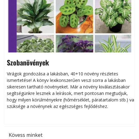
Szobanövények
Virágok gondozása a lakásban, 40+10 növény részletes
ismertetése! A könyv lexikonszerűen veszi sorra a lakásban
s
sikeresen tart­ha­tó növényeket. Már a növény kiválasztásakor
h
segítségünkre lesznek a leírások, mert pontosan megtudjuk,
k
hogy milyen körülményekre (hőmérséklet, páratartalom stb.) van
szüksége a növénynek az egészséges fejlődéshez.
t
Kövess minket