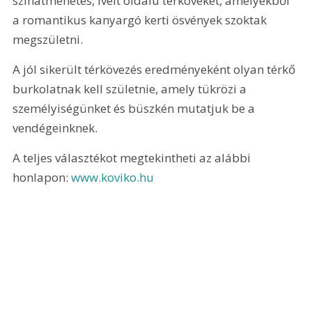
színátmenetes, ívelt oldalú térköveket, amelyekből 
a romantikus kanyargó kerti ösvények szoktak 
megszületni.
A jól sikerült térkövezés eredményeként olyan térkő 
burkolatnak kell születnie, amely tükrözi a 
személyiségünket és büszkén mutatjuk be a 
vendégeinknek.
A teljes választékot megtekintheti az alábbi 
honlapon: 
www.koviko.hu