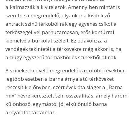
alkalmazzák a kivitelezők. Amennyiben mintát is 
szeretne a megrendelő, olyankor a kivitelező 
antracit színű térkőből rak egy egyenes csíkot a 
térkőszegéllyel párhuzamosan, erős kontúrral 
kiemelve a burkolat széleit. Ez odavonzza a 
vendégek tekintetét a térkövekre még akkor is, ha 
amúgy egyszerű formákból és színekből állnak.
A színeket kedvelő megrendelők az utóbbi években 
legtöbb esetben a barna árnyalatú térköveket 
részesítik előnyben, ezért évek óta sláger a „Barna 
mix” névre keresztelt szín összeállítás, amely három 
különböző, egymástól jól elkülönülő barna 
árnyalatot tartalmaz.