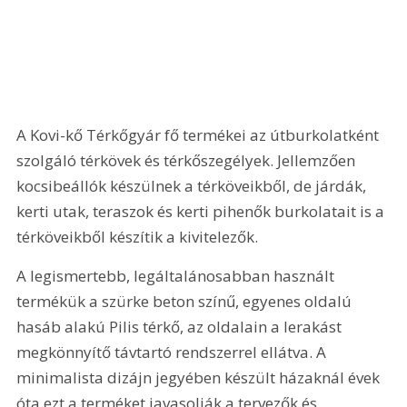
A Kovi-kő Térkőgyár fő termékei az útburkolatként 
szolgáló térkövek és térkőszegélyek. Jellemzően 
kocsibeállók készülnek a térköveikből, de járdák, 
kerti utak, teraszok és kerti pihenők burkolatait is a 
térköveikből készítik a kivitelezők.
A legismertebb, legáltalánosabban használt 
termékük a szürke beton színű, egyenes oldalú 
hasáb alakú Pilis térkő, az oldalain a lerakást 
megkönnyítő távtartó rendszerrel ellátva. A 
minimalista dizájn jegyében készült házaknál évek 
óta ezt a terméket javasolják a tervezők és 