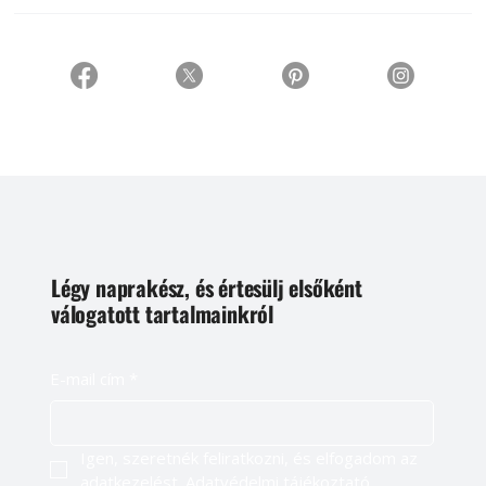
Légy naprakész, és értesülj elsőként
válogatott tartalmainkról
E-mail cím
*
Igen, szeretnék feliratkozni, és elfogadom az 
adatkezelést. 
Adatvédelmi tájékoztató