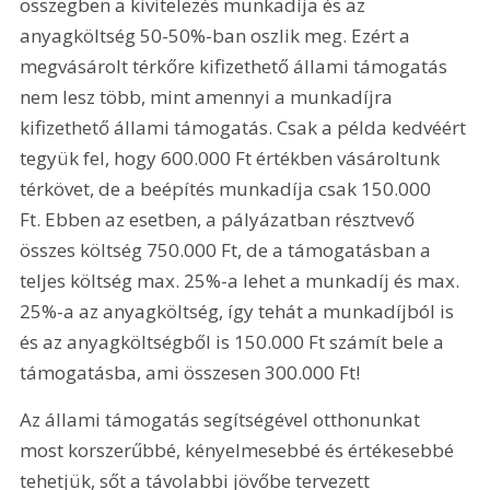
összegben a kivitelezés munkadíja és az 
anyagköltség 50-50%-ban oszlik meg. Ezért a 
megvásárolt térkőre kifizethető állami támogatás 
nem lesz több, mint amennyi a munkadíjra 
kifizethető állami támogatás. Csak a példa kedvéért 
tegyük fel, hogy 600.000 Ft értékben vásároltunk 
térkövet, de a beépítés munkadíja csak 150.000 
Ft. Ebben az esetben, a pályázatban résztvevő 
összes költség 750.000 Ft, de a támogatásban a 
teljes költség max. 25%-a lehet a munkadíj és max. 
25%-a az anyagköltség, így tehát a munkadíjból is 
és az anyagköltségből is 150.000 Ft számít bele a 
támogatásba, ami összesen 300.000 Ft!
Az állami támogatás segítségével otthonunkat 
most korszerűbbé, kényelmesebbé és értékesebbé 
tehetjük, sőt a távolabbi jövőbe tervezett 