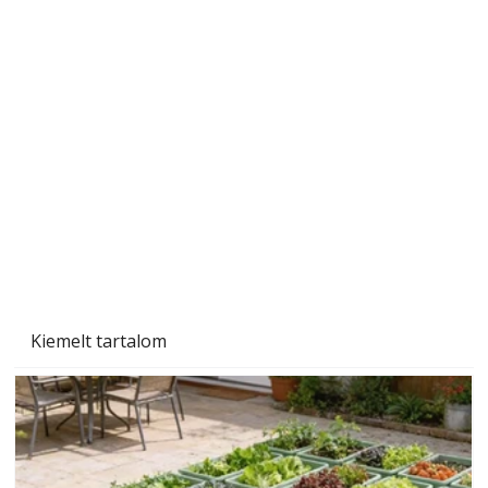
Tiszta homlokzat éveken át
Kiemelt tartalom