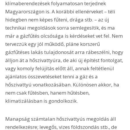
klímaberendezések folyamatosan terjednek 
Magyarországon is. A korábbi ellenérveket – téli 
hidegben nem képes fűteni, drága stb. – az új 
technikai megoldások sorra semlegesítik, és ma 
már a gázfűtés olcsósága is kérdéseket vet fel. Nem 
tervezzük egy jól működő, pláne korszerű 
gázfűtéses lakás tulajdonosát arra rábeszélni, hogy 
álljon át a hőszivattyúra, de aki új építést fontolgat, 
vagy komoly felújítás előtt áll, annak feltétlenül 
ajánlatos összevetéseket tenni a gáz és a 
hőszivattyú vonatkozásában. Különösen akkor, ha 
nem csak fűtésben, hanem hűtésben, 
klimatizálásban is gondolkozik.
Manapság számtalan hőszivattyús megoldás áll 
rendelkezésre; levegős, vizes földszondás stb., de 