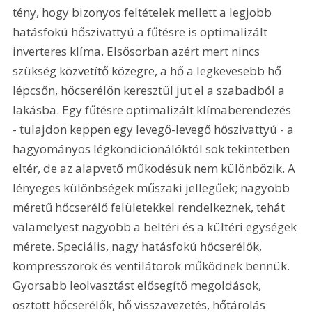
tény, hogy bizonyos feltételek mellett a legjobb 
hatásfokú hőszivattyú a fűtésre is optimalizált 
inverteres klíma. Elsősorban azért mert nincs 
szükség közvetítő közegre, a hő a legkevesebb hő 
lépcsőn, hőcserélőn keresztül jut el a szabadból a 
lakásba. Egy fűtésre optimalizált klímaberendezés 
- tulajdon keppen egy levegő-levegő hőszivattyú - a 
hagyományos légkondicionálóktól sok tekintetben 
eltér, de az alapvető működésük nem különbözik. A 
lényeges különbségek műszaki jellegűek; nagyobb 
méretű hőcserélő felületekkel rendelkeznek, tehát 
valamelyest nagyobb a beltéri és a kültéri egységek 
mérete. Speciális, nagy hatásfokú hőcserélők, 
kompresszorok és ventilátorok működnek bennük. 
Gyorsabb leolvasztást elősegítő megoldások, 
osztott hőcserélők, hő visszavezetés, hőtárolás 