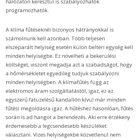
hálózaton keresztül is szabályozhatók 
programozhatók.
A klíma fűtéseknél bizonyos hátrányokkal is 
számolnunk kell azonban. Több teljesen 
elszeparált helyiség esetén külön beltéri egység kell 
minden helyiségbe. Ez növelheti a bekerülési 
költséget, viszont megadja azt a szabadságot, hogy 
a hőmérsékletet egyedileg tudjuk szabályozni 
minden helyiségben. A klímafűtés függ az 
elektromos áram szolgáltatástól, igaz, ez az 
egyszerű fatüzelésű kandallón kívül már minden 
fűtési megoldásra igaz. A hűtéshez hasonlóan, fűtés 
során is ad hangot a berendezés. Aki erre érzékeny 
érdemesebb a legcsendesebb készüléket 
választani. Vizes helyiségekbe közvetlenül nem 