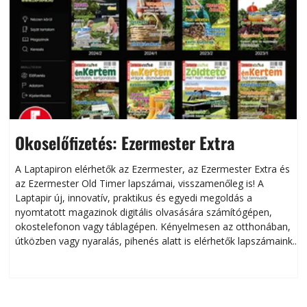
Okoselőfizetés: Ezermester Extra
A Laptapiron elérhetők az Ezermester, az Ezermester Extra és
az Ezermester Old Timer lapszámai, visszamenőleg is! A
Laptapir új, innovatív, praktikus és egyedi megoldás a
L
nyomtatott magazinok digitális olvasására számítógépen,
okostelefonon vagy táblagépen. Kényelmesen az otthonában,
útközben vagy nyaralás, pihenés alatt is elérhetők lapszámaink.
ú
Bárhol, bármikor, akár külföldön élve vagy dolgozva is
B
olvashatók az Ezermester lapszámai. A Laptapir kényelmes
megoldás, mert: – t