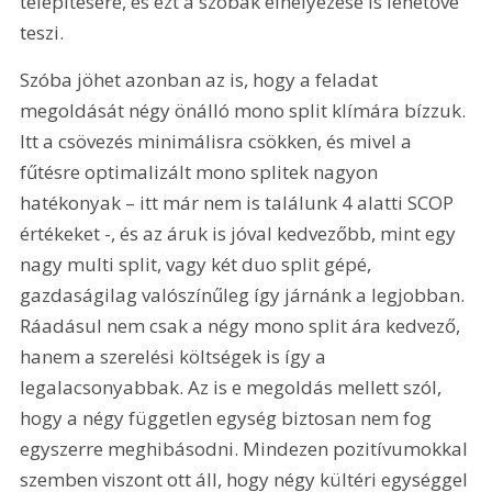
telepítésére, és ezt a szobák elhelyezése is lehetővé 
teszi.
Szóba jöhet azonban az is, hogy a feladat 
megoldását négy önálló mono split klímára bízzuk. 
Itt a csövezés minimálisra csökken, és mivel a 
fűtésre optimalizált mono splitek nagyon 
hatékonyak – itt már nem is találunk 4 alatti SCOP 
értékeket -, és az áruk is jóval kedvezőbb, mint egy 
nagy multi split, vagy két duo split gépé, 
gazdaságilag valószínűleg így járnánk a legjobban. 
Ráadásul nem csak a négy mono split ára kedvező, 
hanem a szerelési költségek is így a 
legalacsonyabbak. Az is e megoldás mellett szól, 
hogy a négy független egység biztosan nem fog 
egyszerre meghibásodni. Mindezen pozitívumokkal 
szemben viszont ott áll, hogy négy kültéri egységgel 