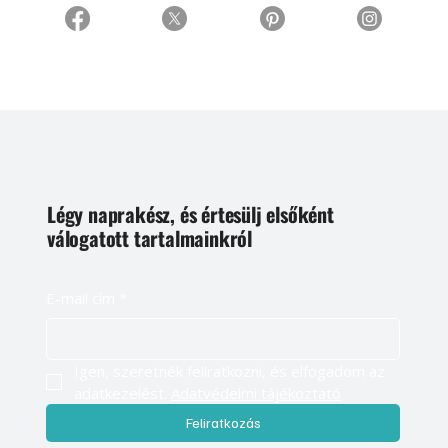
Légy naprakész, és értesülj elsőként
válogatott tartalmainkról
E-mail cím
*
Igen, szeretnék feliratkozni, és elfogadom az 
adatkezelést. 
Adatvédelmi tájékoztató
Feliratkozás