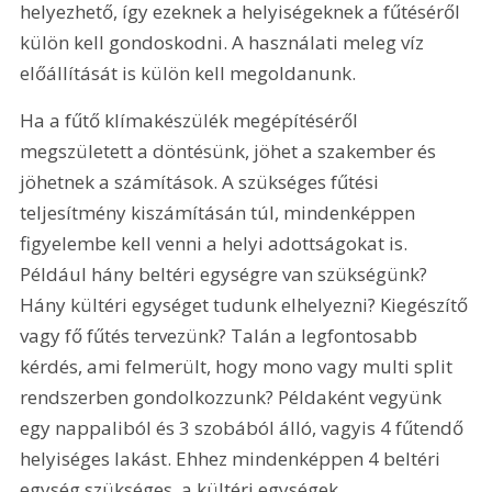
helyezhető, így ezeknek a helyiségeknek a fűtéséről 
külön kell gondoskodni. A használati meleg víz 
előállítását is külön kell megoldanunk.
Ha a fűtő klímakészülék megépítéséről 
megszületett a döntésünk, jöhet a szakember és 
jöhetnek a számítások. A szükséges fűtési 
teljesítmény kiszámításán túl, mindenképpen 
figyelembe kell venni a helyi adottságokat is. 
Például hány beltéri egységre van szükségünk? 
Hány kültéri egységet tudunk elhelyezni? Kiegészítő 
vagy fő fűtés tervezünk? Talán a legfontosabb 
kérdés, ami felmerült, hogy mono vagy multi split 
rendszerben gondolkozzunk? Példaként vegyünk 
egy nappaliból és 3 szobából álló, vagyis 4 fűtendő 
helyiséges lakást. Ehhez mindenképpen 4 beltéri 
egység szükséges, a kültéri egységek 