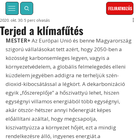
FELIRATKOZÁS
2020. okt. 30.
5 perc olvasás
Terjed a klímafűtés
MESTER+
 Az Európai Unió és benne Magyarország 
szigorú vállalásokat tett azért, hogy 2050-ben a 
közösség karbonsemleges legyen, vagyis a 
környezetvédelem, a globális felmelegedés elleni 
küzdelem jegyében addigra ne terheljük szén-
dioxid-kibocsátással a légkört. A dekarbonizáció 
egyik „főszereplője” a hőszivattyú lehet, hiszen 
egységnyi villamos energiából több egységnyi, 
akár ötször-hétszer annyi hőenergiát képes 
előállítani azáltal, hogy megcsapolja, 
kiszivattyúzza a környezet hőjét, ezt a mindig 
rendelkezésre álló, ingyenes energiát.a