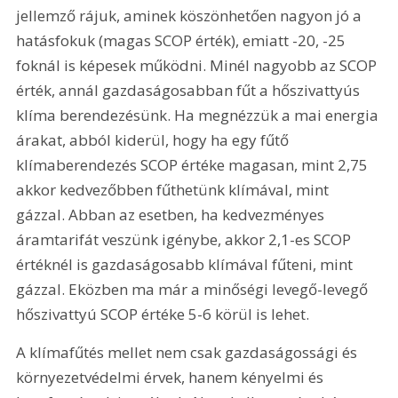
jellemző rájuk, aminek köszönhetően nagyon jó a 
hatásfokuk (magas SCOP érték), emiatt -20, -25 
foknál is képesek működni. Minél nagyobb az SCOP 
érték, annál gazdaságosabban fűt a hőszivattyús 
klíma berendezésünk. Ha megnézzük a mai energia 
árakat, abból kiderül, hogy ha egy fűtő 
klímaberendezés SCOP értéke magasan, mint 2,75 
akkor kedvezőbben fűthetünk klímával, mint 
gázzal. Abban az esetben, ha kedvezményes 
áramtarifát veszünk igénybe, akkor 2,1-es SCOP 
értéknél is gazdaságosabb klímával fűteni, mint 
gázzal. Eközben ma már a minőségi levegő-levegő 
hőszivattyú SCOP értéke 5-6 körül is lehet.
A klímafűtés mellet nem csak gazdaságossági és 
környezetvédelmi érvek, hanem kényelmi és 