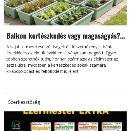
Balkon kertészkedés vagy magaságyás?
Helytakarékos kertészkedés
A saját termesztésű zöldségek és fűszernövények iránti
érdeklődés az elmúlt években látványosan megnőtt. Egyre
többen szeretnék tudni, honnan származik az élelmiszer az
l
asztalukra, miközben a kertészkedés sokak számára
kikapcsolódást és feltöltődést is jelent.
é
d
Szerkesztőségi