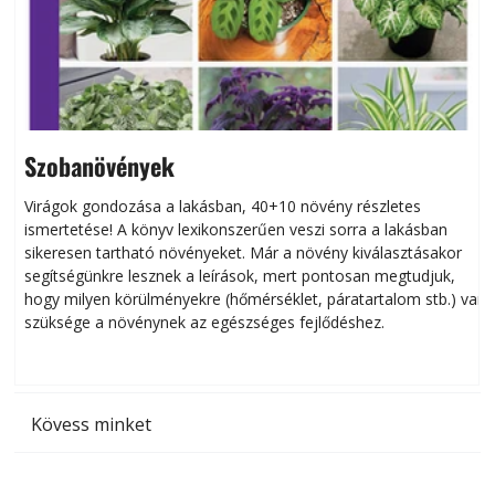
Szobanövények
Virágok gondozása a lakásban, 40+10 növény részletes
ismertetése! A könyv lexikonszerűen veszi sorra a lakásban
s
sikeresen tart­ha­tó növényeket. Már a növény kiválasztásakor
h
segítségünkre lesznek a leírások, mert pontosan megtudjuk,
k
hogy milyen körülményekre (hőmérséklet, páratartalom stb.) van
szüksége a növénynek az egészséges fejlődéshez.
t
Kövess minket