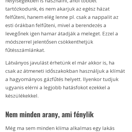
helyiségekben is használni, ahol többet 
tartózkodunk, és nem akarjuk az egész házat 
felfűteni, hanem elég lenne pl. csak a nappalit az 
esti órákban felfűteni, mivel a berendezés a 
levegőnek igen hamar átadják a meleget. Ezzel a 
módszerrel jelentősen csökkenthetjük 
fűtésszámlánkat.
Látványos javulást érhetünk el már akkor is, ha 
csak az átmeneti időszakokban használjuk a klímát 
a hagyományos gázfűtés helyett. Ilyenkor tudjuk 
ugyanis elérni a legjobb hatásfokot ezekkel a 
készülékekkel.
Nem minden arany, ami fénylik
Még ma sem minden klíma alkalmas egy lakás 