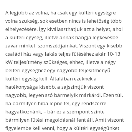
A legjobb az volna, ha csak egy kültéri egységre 
volna szükség, sok esetben nincs is lehetőség több 
elhelyezésére. Így kiválaszthatjuk azt a helyet, ahol 
a kültéri egység, illetve annak hangja legkevésbé 
zavar minket, szomszédjainkat. Viszont egy kisebb 
családi ház vagy lakás teljes fűtéséhez akár 10-13 
kW teljesítmény szükséges, ehhez, illetve a négy 
beltéri egységhez egy nagyobb teljesítményű 
kültéri egység kell. Általában ezeknek a 
hatékonysága kisebb, a zajszintjük viszont 
nagyobb, legyen szó bármelyik márkáról. Ezen túl, 
ha bármilyen hiba lépne fel, egy rendszerre 
hagyatkoznánk, – bár ez a szempont szinte 
bármilyen fűtési megoldásnál fent áll. Amit viszont 
figyelembe kell venni, hogy a kültéri egységünket 