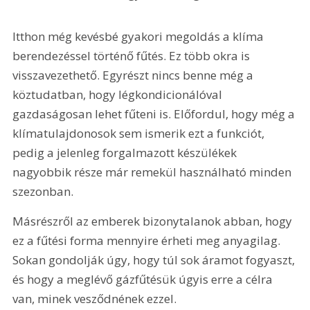
Itthon még kevésbé gyakori megoldás a klíma 
berendezéssel történő fűtés. Ez több okra is 
visszavezethető. Egyrészt nincs benne még a 
köztudatban, hogy légkondicionálóval 
gazdaságosan lehet fűteni is. Előfordul, hogy még a 
klímatulajdonosok sem ismerik ezt a funkciót, 
pedig a jelenleg forgalmazott készülékek 
nagyobbik része már remekül használható minden 
szezonban.
Másrészről az emberek bizonytalanok abban, hogy 
ez a fűtési forma mennyire érheti meg anyagilag. 
Sokan gondolják úgy, hogy túl sok áramot fogyaszt, 
és hogy a meglévő gázfűtésük úgyis erre a célra 
van, minek vesződnének ezzel.