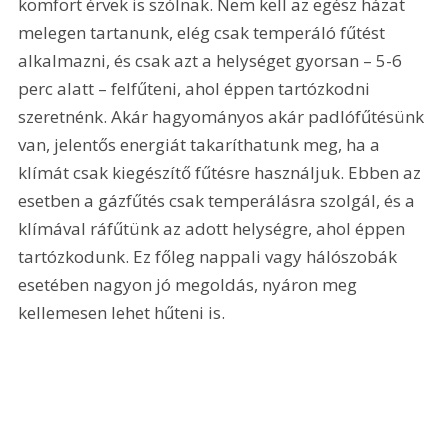
komfort érvek is szólnak. Nem kell az egész házat 
melegen tartanunk, elég csak temperáló fűtést 
alkalmazni, és csak azt a helységet gyorsan – 5-6 
perc alatt – felfűteni, ahol éppen tartózkodni 
szeretnénk. Akár hagyományos akár padlófűtésünk 
van, jelentős energiát takaríthatunk meg, ha a 
klímát csak kiegészítő fűtésre használjuk. Ebben az 
esetben a gázfűtés csak temperálásra szolgál, és a 
klímával ráfűtünk az adott helységre, ahol éppen 
tartózkodunk. Ez főleg nappali vagy hálószobák 
esetében nagyon jó megoldás, nyáron meg 
kellemesen lehet hűteni is.