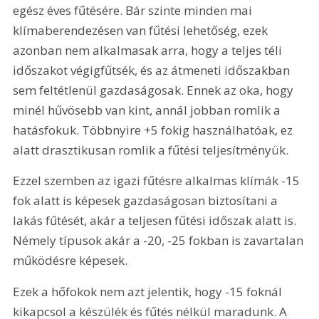
egész éves fűtésére. Bár szinte minden mai 
klímaberendezésen van fűtési lehetőség, ezek 
azonban nem alkalmasak arra, hogy a teljes téli 
időszakot végigfűtsék, és az átmeneti időszakban 
sem feltétlenül gazdaságosak. Ennek az oka, hogy 
minél hűvösebb van kint, annál jobban romlik a 
hatásfokuk. Többnyire +5 fokig használhatóak, ez 
alatt drasztikusan romlik a fűtési teljesítményük.
Ezzel szemben az igazi fűtésre alkalmas klímák -15 
fok alatt is képesek gazdaságosan biztosítani a 
lakás fűtését, akár a teljesen fűtési időszak alatt is. 
Némely típusok akár a -20, -25 fokban is zavartalan 
működésre képesek.
Ezek a hőfokok nem azt jelentik, hogy -15 foknál 
kikapcsol a készülék és fűtés nélkül maradunk. A 