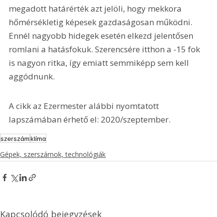
megadott határérték azt jelöli, hogy mekkora 
hőmérsékletig képesek gazdaságosan működni. 
Ennél nagyobb hidegek esetén elkezd jelentősen 
romlani a hatásfokuk. Szerencsére itthon a -15 fok 
is nagyon ritka, így emiatt semmiképp sem kell 
aggódnunk.
A cikk az Ezermester alábbi nyomtatott 
lapszámában érhető el: 2020/szeptember.
szerszám
klíma
Gépek, szerszámok, technológiák
Kapcsolódó bejegyzések