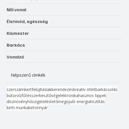
Női vonal
Életmód, egészség
Kismester
Barkács
Vonalzó
Népszerű címkék
szerszám
kert
felújítás
lakberendezés
kreatív ötlet
barkácsolás
bútor
víz
fűtés
szerkesztőség
elektronika
hasznos tippek
dísznövény
hőszigetelés
tető
megújuló energia
tisztítás
kerti munka
beton
nyár