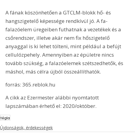
A fának köszönhetően a GTCLM-blokk hő- és 
hangszigetelő képessége rendkívül jó. A fa-
falazóelem üregeiben futhatnak a vezetékek és a 
csőrendszer, illetve akár nem fix hőszigetelő 
anyaggal is ki lehet tölteni, mint például a befújt 
cellulózpehely. Amennyiben az épületre nincs 
tovább szükség, a falazóelemek szétszedhetők, és 
máshol, más célra újból összeállíthatók.
forrás: 365.reblok.hu
A cikk az Ezermester alábbi nyomtatott 
lapszámában érhető el: 2020/október.
tégla
Újdonságok, érdekességek