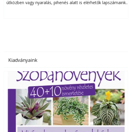
útközben vagy nyaralás, pihenés alatt is elérhetők lapszámaink.
ú
Bárhol, bármikor, akár külföldön élve vagy dolgozva is
B
olvashatók az Ezermester lapszámai. A Laptapir kényelmes
megoldás, mert: – t
Kiadványaink