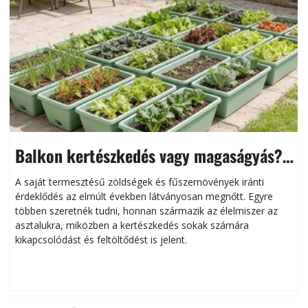
Balkon kertészkedés vagy magaságyás?
Helytakarékos kertészkedés
A saját termesztésű zöldségek és fűszernövények iránti
érdeklődés az elmúlt években látványosan megnőtt. Egyre
többen szeretnék tudni, honnan származik az élelmiszer az
l
asztalukra, miközben a kertészkedés sokak számára
kikapcsolódást és feltöltődést is jelent.
é
d