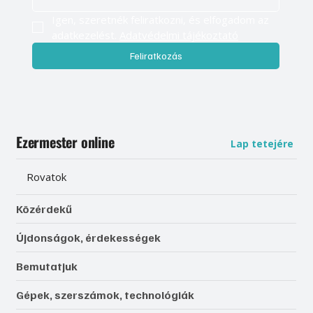
Igen, szeretnék feliratkozni, és elfogadom az 
adatkezelést. 
Adatvédelmi tájékoztató
Feliratkozás
Ezermester online
Lap tetejére
Rovatok
Közérdekű
Újdonságok, érdekességek
Bemutatjuk
Gépek, szerszámok, technológiák