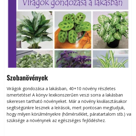
Szobanövények
Virágok gondozása a lakásban, 40+10 növény részletes
ismertetése! A könyv lexikonszerűen veszi sorra a lakásban
s
sikeresen tart­ha­tó növényeket. Már a növény kiválasztásakor
h
segítségünkre lesznek a leírások, mert pontosan megtudjuk,
k
hogy milyen körülményekre (hőmérséklet, páratartalom stb.) van
szüksége a növénynek az egészséges fejlődéshez.
t