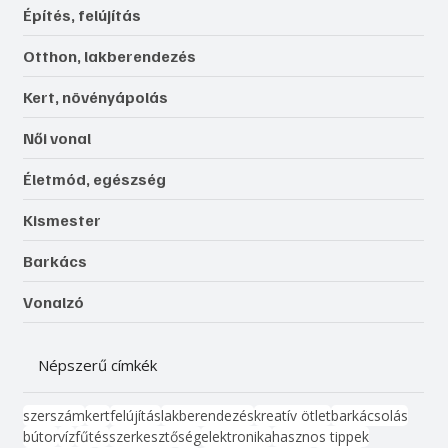
Építés, felújítás
Otthon, lakberendezés
Kert, növényápolás
Női vonal
Életmód, egészség
Kismester
Barkács
Vonalzó
Népszerű címkék
szerszám
kert
felújítás
lakberendezés
kreatív ötlet
barkácsolás
bútor
víz
fűtés
szerkesztőség
elektronika
hasznos tippek