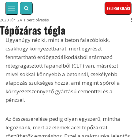
FELIRATKOZÁS
2020. jún. 24.
1 perc olvasás
Tépőzáras tégla
Ugyanúgy néz ki, mint a beton falazóblokk, 
csakhogy környezetbarát, mert egyrészt 
fenntartható erdőgazdálkodásból származó 
rétegragasztott fapanelből (CLT) van, másrészt 
mivel sokkal könnyebb a betonnál, csekélyebb 
alapozás szükséges hozzá, ami megint spórol a 
környezetszennyező gyártású cementtel és a 
pénzzel. 
Az összeszerelése pedig olyan egyszerű, mintha 
legóznánk, mert az elemek acél tépőzárral 
rögzíthetők egymáshoz. Ezzel a szakmunka jelentős 