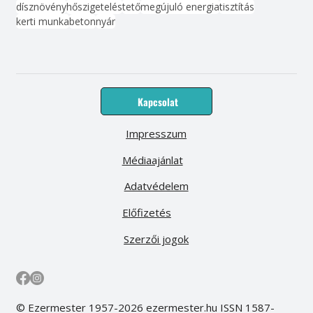
dísznövény
hőszigetelés
tető
megújuló energia
tisztítás
kerti munka
beton
nyár
Kapcsolat
Impresszum
Médiaajánlat
Adatvédelem
Előfizetés
Szerzői jogok
© Ezermester 1957-2026 ezermester.hu ISSN 1587-