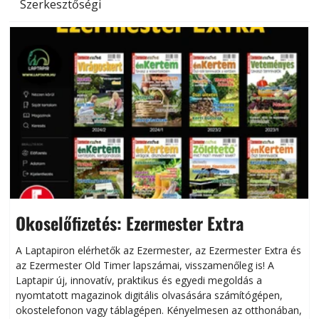
Szerkesztőségi
Okoselőfizetés: Ezermester Extra
A Laptapiron elérhetők az Ezermester, az Ezermester Extra és
az Ezermester Old Timer lapszámai, visszamenőleg is! A
Laptapir új, innovatív, praktikus és egyedi megoldás a
L
nyomtatott magazinok digitális olvasására számítógépen,
okostelefonon vagy táblagépen. Kényelmesen az otthonában,