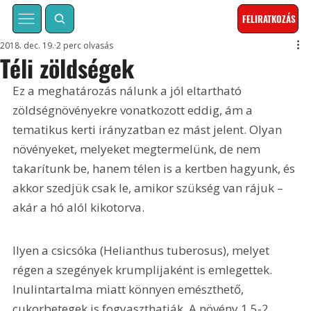
FELIRATKOZÁS
2018. dec. 19.
2 perc olvasás
Téli zöldségek
Ez a meghatározás nálunk a jól eltartható 
zöldségnövényekre vonatkozott eddig, ám a 
tematikus kerti irányzatban ez mást jelent. Olyan 
növényeket, melyeket megtermelünk, de nem 
takarítunk be, hanem télen is a kertben hagyunk, és 
akkor szedjük csak le, amikor szükség van rájuk – 
akár a hó alól kikotorva.
Ilyen a csicsóka (Helianthus tuberosus), melyet 
régen a szegények krumplijaként is emlegettek. 
Inulintartalma miatt könnyen emészthető, 
cukorbetegek is fogyaszthatják. A növény 1,5-2 