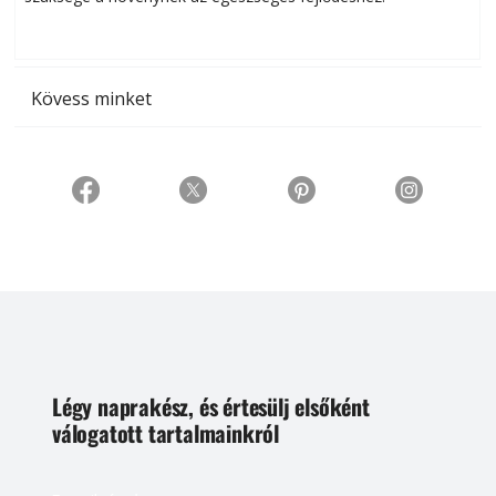
t
Kövess minket
Légy naprakész, és értesülj elsőként
válogatott tartalmainkról