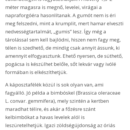
méter magasra is megnő, levelei, virágai a 
napraforgóéra hasonlítanak. A gumót nem is éri 
meg felszedni, mint a krumplit, mert hamar elveszti 
nedvességtartalmát, „gumis” lesz. Így még a 
tárolással sem kell bajlódni, hiszen nem fagy meg, 
télen is szedhető, de mindig csak annyit ássunk, ki 
amennyit elfogyasztunk. Ehető nyersen, de süthető, 
pogácsa is készülhet belőle, sőt lekvár vagy ivólé 
formában is elkészíthetjük.
A káposztafélék közül is sok olyan van, ami 
fagyálló. Jó példa a bimbóskel (Brassica oleraceae 
L. convar. gemmifera), mely szintén a kertben 
maradhat télire, és akár a főzésre szánt 
kelbimbókat a havas levelek alól is 
leszüretelhetjük. Igazi zöldségújdonság az óriás 