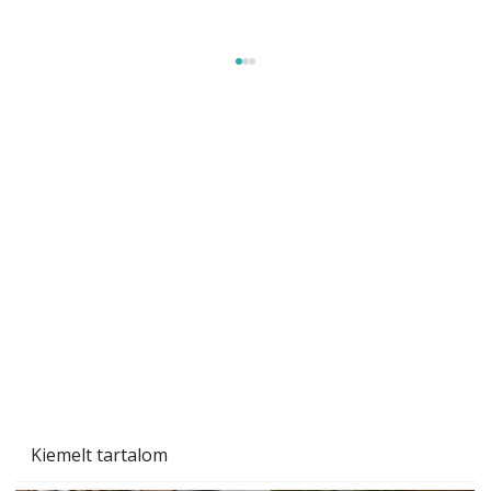
Szárazság a kertben – az aszály hatása a
növényekre és a védekezés lehetőségei
Kiemelt tartalom