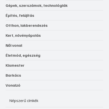
Gépek, szerszámok, technológiák
Építés, felújítás
Otthon, lakberendezés
Kert, növényápolás
Női vonal
Életmód, egészség
Kismester
Barkács
Vonalzó
Népszerű címkék