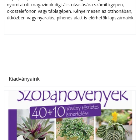
nyomtatott magazinok digitális olvasására számítógépen,
okostelefonon vagy táblagépen. Kényelmesen az otthonában,
útközben vagy nyaralás, pihenés alatt is elérhetők lapszámaink.
ú
Bárhol, bármikor, akár külföldön élve vagy dolgozva is
B
olvashatók az Ezermester lapszámai. A Laptapir kényelmes
megoldás, mert: – t
Kiadványaink