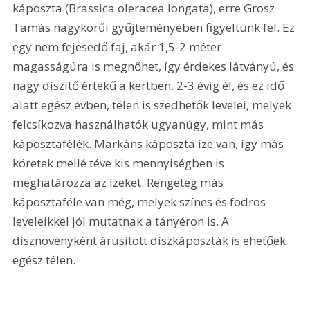
káposzta (Brassica oleracea longata), erre Grosz 
Tamás nagykörűi gyűjteményében figyeltünk fel. Ez 
egy nem fejesedő faj, akár 1,5-2 méter 
magasságúra is megnőhet, így érdekes látványú, és 
nagy díszítő értékű a kertben. 2-3 évig él, és ez idő 
alatt egész évben, télen is szedhetők levelei, melyek 
felcsíkozva használhatók ugyanúgy, mint más 
káposztafélék. Markáns káposzta íze van, így más 
köretek mellé téve kis mennyiségben is 
meghatározza az ízeket. Rengeteg más 
káposztaféle van még, melyek színes és fodros 
leveleikkel jól mutatnak a tányéron is. A 
dísznövényként árusított díszkáposzták is ehetőek 
egész télen.