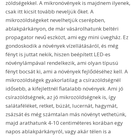
zöldségekkel. A mikronövények is majdnem ilyenek, 
csak itt kicsit tovább neveljük őket. A 
mikrozöldségeket nevelhetjük cserépben, 
ablakpárkányon, de már vásárolhatunk beltéri 
propagator nevű eszközt, ami egy mini üvegház. Ez 
gondoskodik a növények vízellátásáról, és még 
fényt is juttat nekik, hiszen beépített LED-es 
növénylámpával rendelkezik, ami olyan típusú 
fényt bocsát ki, ami a növények fejlődéséhez kell. A 
mikrozöldségek gyakorlatilag a csírazöldségnél 
idősebb, a kifejlettnél fiatalabb növények. Ami jó 
csírazöldségnek, az jó mikrozöldségnek is, így 
salátaféléket, retket, búzát, lucernát, hagymát, 
zsázsát és még számtalan más növényt vethetünk, 
majd arathatunk 4-10 centiméteres korában egy 
napos ablakpárkányról, vagy akár télen is a 