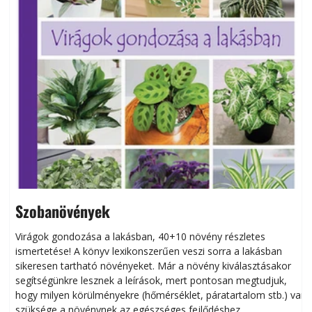
Szobanövények
Virágok gondozása a lakásban, 40+10 növény részletes
ismertetése! A könyv lexikonszerűen veszi sorra a lakásban
s
sikeresen tart­ha­tó növényeket. Már a növény kiválasztásakor
h
segítségünkre lesznek a leírások, mert pontosan megtudjuk,
k
hogy milyen körülményekre (hőmérséklet, páratartalom stb.) van
szüksége a növénynek az egészséges fejlődéshez.