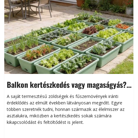
Balkon kertészkedés vagy magaságyás?
Helytakarékos kertészkedés
A saját termesztésű zöldségek és fűszernövények iránti
érdeklődés az elmúlt években látványosan megnőtt. Egyre
többen szeretnék tudni, honnan származik az élelmiszer az
l
asztalukra, miközben a kertészkedés sokak számára
kikapcsolódást és feltöltődést is jelent.
é
d