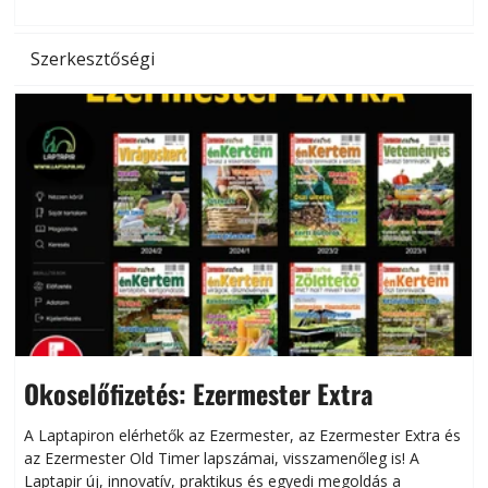
Szerkesztőségi
Okoselőfizetés: Ezermester Extra
A Laptapiron elérhetők az Ezermester, az Ezermester Extra és
az Ezermester Old Timer lapszámai, visszamenőleg is! A
Laptapir új, innovatív, praktikus és egyedi megoldás a
L