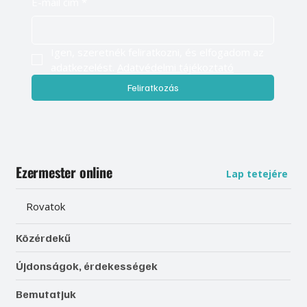
E-mail cím
*
Igen, szeretnék feliratkozni, és elfogadom az 
adatkezelést. 
Adatvédelmi tájékoztató
Feliratkozás
Ezermester online
Lap tetejére
Rovatok
Közérdekű
Újdonságok, érdekességek
Bemutatjuk