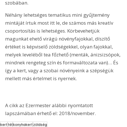
szobában.
Néhány lehetséges tematikus mini gyűjtemény 
mintáját írtuk most itt le, de számos más kreatív 
csoportosítás is lehetséges. Körbevehetjük 
magunkat ehető virágú növényfajokkal, díszítő 
értéket is képviselő zöldségekkel, olyan fajokkal, 
melyek leveléből tea főzhető (menták, ánizsizsópok, 
mindnek rengeteg szín és formaváltozata van)… És 
így a kert, vagy a szobai növényeink a szépségük 
mellett más értelmet is nyernek.
A cikk az Ezermester alábbi nyomtatott 
lapszámában érhető el: 2018/november.
kert
tél
konyhakert
zöldség