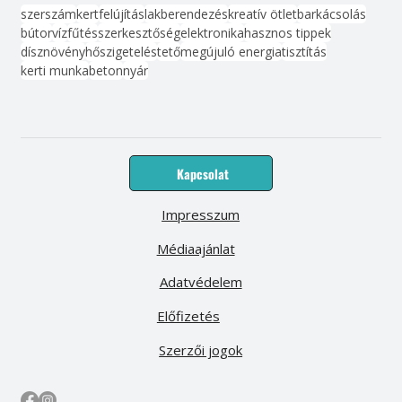
szerszám
kert
felújítás
lakberendezés
kreatív ötlet
barkácsolás
bútor
víz
fűtés
szerkesztőség
elektronika
hasznos tippek
dísznövény
hőszigetelés
tető
megújuló energia
tisztítás
kerti munka
beton
nyár
Kapcsolat
Impresszum
Médiaajánlat
Adatvédelem
Előfizetés
Szerzői jogok