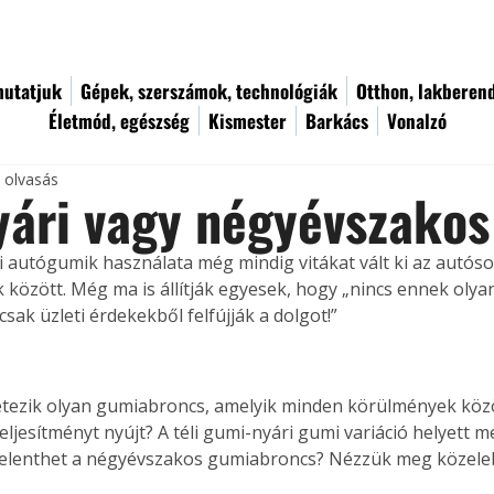
utatjuk
Gépek, szerszámok, technológiák
Otthon, lakberen
Életmód, egészség
Kismester
Barkács
Vonalzó
c olvasás
nyári vagy négyévszakos
ri autógumik használata még mindig vitákat vált ki az autóso
között. Még ma is állítják egyesek, hogy „nincs ennek olya
csak üzleti érdekekből felfújják a dolgot!”
létezik olyan gumiabroncs, amelyik minden körülmények köz
ljesítményt nyújt? A téli gumi-nyári gumi variáció helyett m
 jelenthet a négyévszakos gumiabroncs? Nézzük meg közele