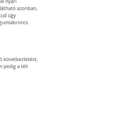
ve nyári 
látható azonban, 
tud úgy 
i gumiabroncs.
ó következtetést, 
 pedig a téli 