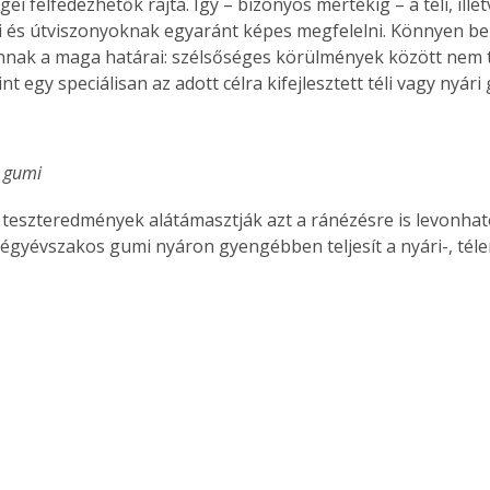
gei felfedezhetők rajta. Így – bizonyos mértékig – a téli, illet
 és útviszonyoknak egyaránt képes megfelelni. Könnyen be
nak a maga határai: szélsőséges körülmények között nem 
mint egy speciálisan az adott célra kifejlesztett téli vagy nyár
 gumi 
teszteredmények alátámasztják azt a ránézésre is levonhat
négyévszakos gumi nyáron gyengébben teljesít a nyári-, télen