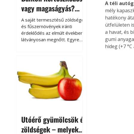
A téli autó
vagy magaságyás?
mély kapaszk
Helytakarékos
hatékony áta
A saját termesztésű zöldségek
útfelületen i
kertészkedés
és fűszernövények iránti
a havat, és b
érdeklődés az elmúlt években
gumi anyaga 
látványosan megnőtt. Egyre
többen szeretnék tudni, honnan
hideg (+7 °C
származik az élelmiszer az
asztalukra, miközben a
kertészkedés sokak számára
kikapcsolódást és feltöltődést
is jelent.
Utóérő gyümölcsök és
zöldségek – melyek