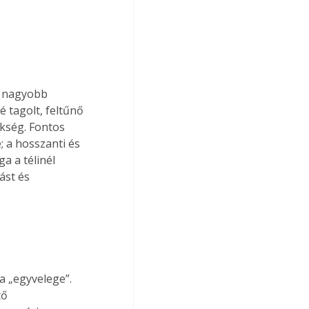
a nagyobb 
é tagolt, feltűnő 
ükség. Fontos 
 a hosszanti és 
a a télinél 
ást és 
ta „egyvelege”. 
tő 