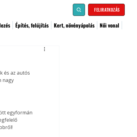
FELIRATKOZÁS
dezés
Építés, felújítás
Kert, növényápolás
Női vonal
k és az autós 
n nagy 
ött egyformán 
egfelelő 
bbről!