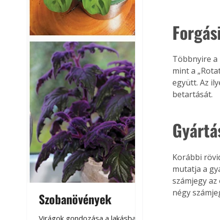
Forgás
Többnyire a 
mint a „Rotat
együtt. Az il
betartását. 
Gyártá
Korábbi rövi
mutatja a gyá
számjegy az é
négy számjeg
Szobanövények
Virágoskert: k
teraszon, laká
Virágok gondozása a lakásban,