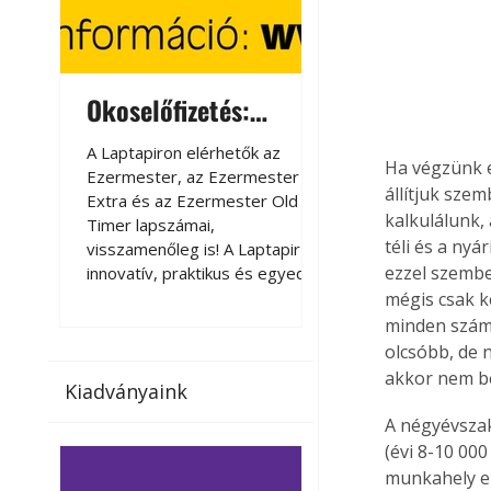
Okoselőfizetés:
Okoselőfizetés
Ezermester Extra
A Laptapiron elérhetők az
A Laptapiron elérhető
Ha végzünk e
Ezermester, az Ezermester
Ezermester, az Ezer
állítjuk sze
Extra és az Ezermester Old
Extra és az Ezermest
kalkulálunk,
Timer lapszámai,
Timer lapszámai,
téli és a ny
visszamenőleg is! A Laptapir új,
visszamenőleg is! A La
ezzel szembe
innovatív, praktikus és egyedi
innovatív, praktikus 
megoldás a nyomtatott
megoldás a nyomtato
mégis csak ke
magazinok digitális olvasására
magazinok digitális o
minden számo
számítógépen, okostelefonon
számítógépen, okost
olcsóbb, de 
vagy táblagépen. Kényelmesen
vagy táblagépen. Ké
akkor nem be
Kiadványaink
az otthonában, útközben vagy
az otthonában, útköz
nyaralás, pihenés alatt is
nyaralás, pihenés alat
A négyévszak
elérhetők lapszámaink. Bárhol,
elérhetők lapszámaink
(évi 8-10 000
bármikor, akár külföldön élve
bármikor, akár külföld
munkahely el
vagy dolgozva is olvashatók az
vagy dolgozva is olv