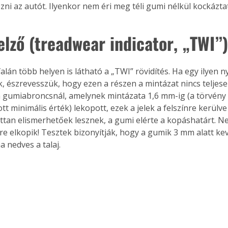
zni az autót. Ilyenkor nem éri meg téli gumi nélkül kockáztat
. A
megoldás,
elző (treadwear indicator, „TWI”
alán több helyen is látható a „TWI” rövidítés. Ha egy ilyen ny
, észrevesszük, hogy ezen a részen a mintázat nincs teljese
n gumiabroncsnál, amelynek mintázata 1,6 mm-ig (a törvény á
 minimális érték) lekopott, ezek a jelek a felszínre kerülve
tan elismerhetőek lesznek, a gumi elérte a kopáshatárt. Ne
re elkopik! Tesztek bizonyítják, hogy a gumik 3 mm alatt ke
a nedves a talaj.