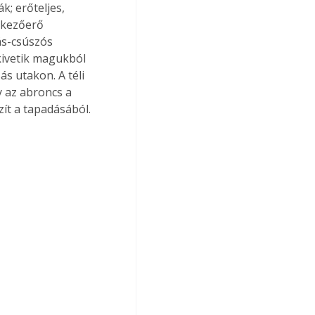
k; erőteljes, 
ékezőerő 
ás-csúszós 
 kivetik magukból 
ás utakon. A téli 
 az abroncs a 
zít a tapadásából.