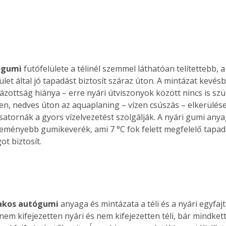
ógumi
 futófelülete a télinél szemmel láthatóan telítettebb, 
lület által jó tapadást biztosít száraz úton. A mintázat kevésb
lázottság hiánya – erre nyári útviszonyok között nincs is sz
en, nedves úton az aquaplaning – vízen csúszás – elkerülése;
satornák a gyors vízelvezetést szolgálják. A nyári gumi anyag
keményebb gumikeverék, ami 7 °C fok felett megfelelő tapad
ot biztosít.
akos autógumi
 anyaga és mintázata a téli és a nyári egyfaj
nem kifejezetten nyári és nem kifejezetten téli, bár mindket