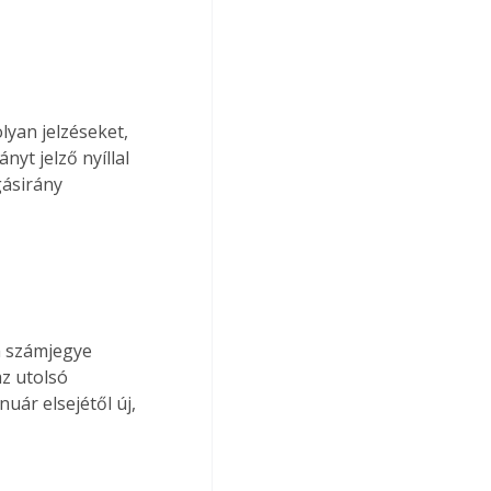
lyan jelzéseket, 
nyt jelző nyíllal 
gásirány 
m számjegye 
az utolsó 
uár elsejétől új, 