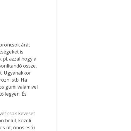
abroncsok árát 
ségeket is 
pl. azzal hogy a 
sonlítandó össze, 
et. Ugyanakkor 
rozni stb. Ha 
s gumi valamivel 
ő legyen. És 
vét csak keveset 
n belül, közeli 
os út, ónos eső) 