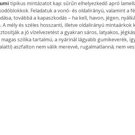
gumi
 tipikus mintázatot kap: sűrűn elhelyezkedő apró lamellá
odóblokkok. Feladatuk a vonó- és oldalirányú, valamint a f
dása, továbbá a kapaszkodás – ha kell, havon, jégen, nyálk
s. A mély és széles hosszanti, illetve oldalirányú mintaárkok
iztosítják a jó vízelvezetést a gyakran sáros, latyakos, jégkás
magas szilika tartalmú, a nyárinál lágyabb gumikeverék, így
 alatti) aszfalton nem válik merevvé, rugalmatlanná; nem ves