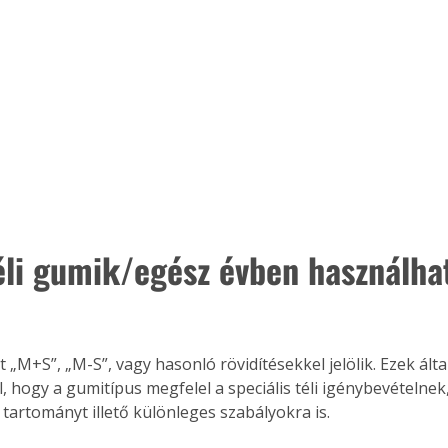
éli gumik/egész évben használha
 
t „M+S”, „M-S”, vagy hasonló rövidítésekkel jelölik. Ezek ált
l, hogy a gumitípus megfelel a speciális téli igénybevételne
 tartományt illető különleges szabályokra is.