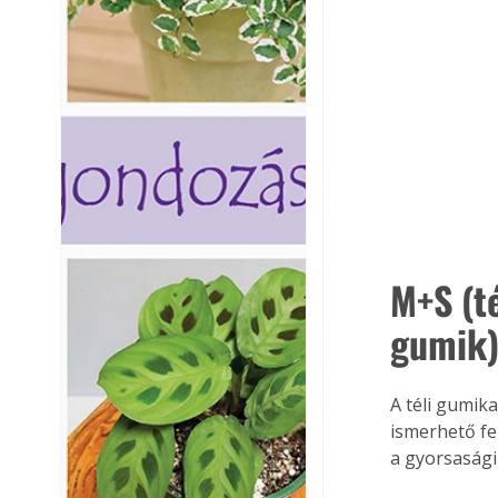
M+S (t
gumik)
A téli gumika
ismerhető fe
a gyorsasági