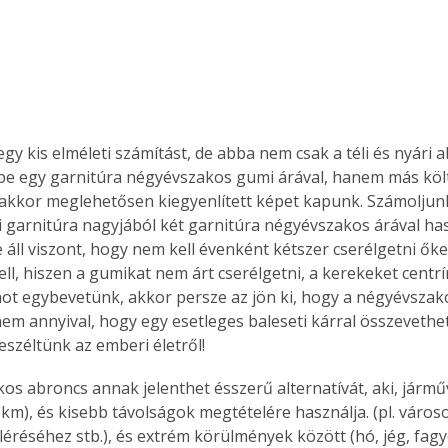
Együtt jobban megéri!
Bővebb információ itt!
k az
Együtt jobban megéri! A
gy kis elméleti számítást, de abba nem csak a téli és nyári 
mester
könyvek tetszőleges
mbe egy garnitúra négyévszakos gumi árával, hanem más költ
er Old
párosítással kedvezményes
 akkor meglehetősen kiegyenlített képet kapunk. Számoljunk 
áron, 0 Ft postaköltséggel
ári garnitúra nagyjából két garnitúra négyévszakos árával ha
ptapir új,
megrendelhetők!
 áll viszont, hogy nem kell évenként kétszer cserélgetni ők
és egyedi
tt
ll, hiszen a gumikat nem árt cserélgetni, a kerekeket centrí
lvasására
t egybevetünk, akkor persze az jön ki, hogy a négyévszako
elefonon
nem annyival, hogy egy esetleges baleseti kárral összevethet
nyelmesen
széltünk az emberi életről!
ben vagy
t is
os abroncs annak jelenthet ésszerű alternatívát, aki, jármű
. Bárhol,
 km), és kisebb távolságok megtételére használja. (pl. városo
ön élve
éréséhez stb.), és extrém körülmények között (hó, jég, fagy
ashatók az