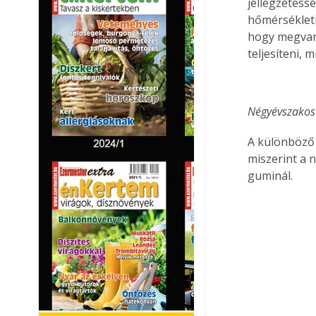
jellegzetessé
hőmérsékleti
hogy megvan
teljesíteni, 
Négyévszakos
A különböző 
miszerint a 
guminál. 