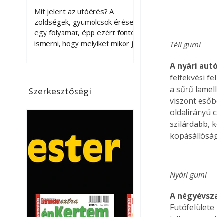
érnek tovább leszedés
Mit jelent az utóérés? A
után?
zöldségek, gyümölcsök érése
egy folyamat, épp ezért fontos
ismerni, hogy melyiket mikor jó
Téli gumi 
leszedni. Meg kell különböztetni
a gazdasági és a biológiai
A nyári aut
érettséget. Például a
felfekvési fe
paradicsomot sokszor
a sűrű lamel
Szerkesztőségi
gazdasági érettségben, azaz
viszont esőb
félig éretten szedik le, ezután
oldalirányú c
utaztatják hosszan, és még
szilárdabb, 
pulton tartható kell legyen.
kopásállóság
Utóérik eközben, de nem lesz
olyan ízű, mint amit a saját
kertünkben, biológiai
érettségben szedünk le. Teljes
Nyári gumi 
érettségben szedve nem
tárolható h
A négyévsz
Futófelülete 