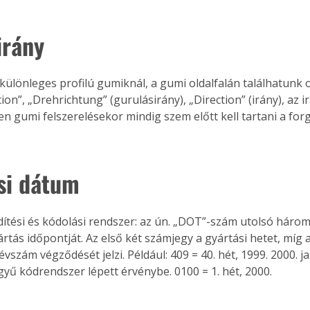
irány
különleges profilú gumiknál, a gumi oldalfalán találhatunk o
ion”, „Drehrichtung” (gurulásirány), „Direction” (irány), az irá
yen gumi felszerelésekor mindig szem előtt kell tartani a for
si dátum
dítési és kódolási rendszer: az ún. „DOT”-szám utolsó háro
rtás időpontját. Az első két számjegy a gyártási hetet, míg 
vszám végződését jelzi. Például: 409 = 40. hét, 1999. 2000. jan
yű kódrendszer lépett érvénybe. 0100 = 1. hét, 2000. 
ertben,
Gyógyító növények: a
sban
természet kincsei az