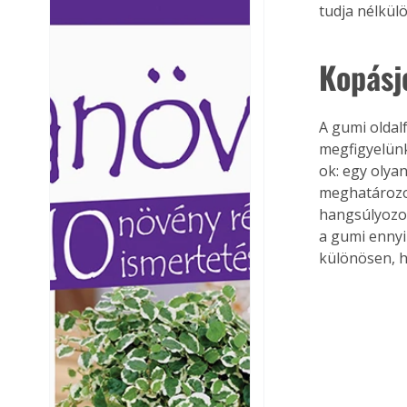
tudja nélkülö
Ezermester lapszámai. A
Ezermester lapszámai
Laptapir kényelmes megoldás,
Laptapir kényelmes 
mert: – t
mert: – t
Kopásj
A gumi oldalf
megfigyelünk
ok: egy olya
meghatározott
hangsúlyozot
a gumi ennyi
különösen, h