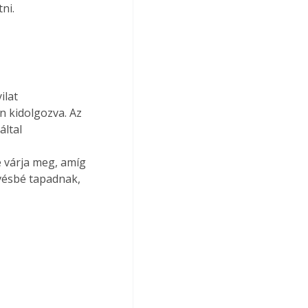
ni.
)
ilat 
n kidolgozva. Az 
ltal 
 
 várja meg, amíg 
vésbé tapadnak, 