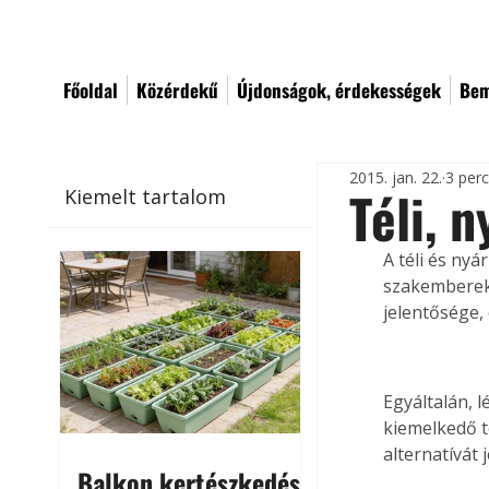
Főoldal
Közérdekű
Újdonságok, érdekességek
Bem
2015. jan. 22.
3 per
Téli, 
Kiemelt tartalom
A téli és nyá
szakemberek 
jelentősége, 
Egyáltalán, 
kiemelkedő te
alternatívát
Balkon kertészkedés