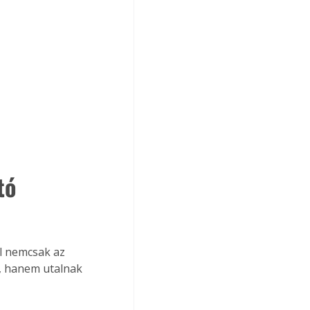
tó 
al nemcsak az 
k, hanem utalnak 