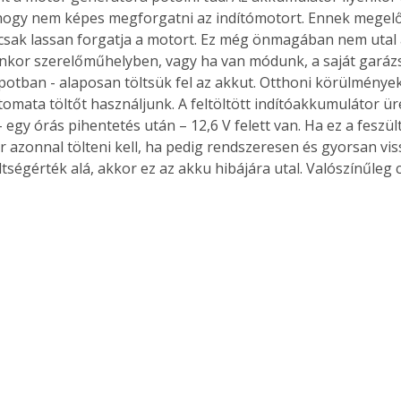
hogy nem képes megforgatni az indítómotort. Ennek megelőz
csak lassan forgatja a motort. Ez még önmagában nem utal
yenkor szerelőműhelyben, vagy ha van módunk, a saját garáz
lapotban - alaposan töltsük fel az akkut. Otthoni körülmények
Együtt jobban megéri!
omata töltőt használjunk. A feltöltött indítóakkumulátor üre
Bővebb információ itt!
k az
Együtt jobban megéri! A
 egy órás pihentetés után – 12,6 V felett van. Ha ez a feszült
mester
könyvek tetszőleges
or azonnal tölteni kell, ha pedig rendszeresen és gyorsan vi
er Old
párosítással kedvezményes
tségérték alá, akkor ez az akku hibájára utal. Valószínűleg cs
áron, 0 Ft postaköltséggel
ptapir új,
megrendelhetők!
és egyedi
tt
lvasására
elefonon
nyelmesen
ben vagy
t is
. Bárhol,
ön élve
ashatók az