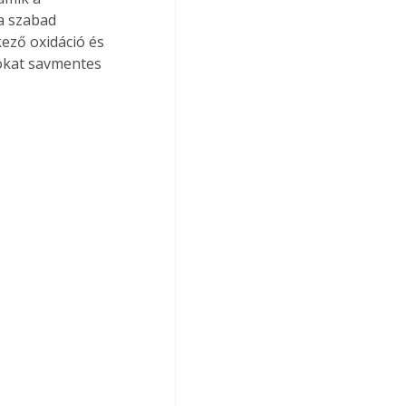
a szabad 
ező oxidáció és 
okat savmentes 