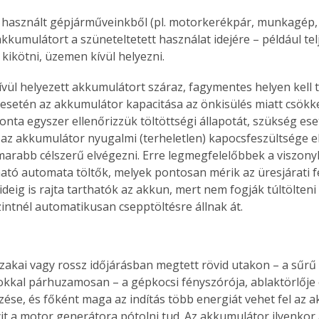
használt gépjárműveinkből (pl. motorkerékpár, munkagép,
kumulátort a szüneteltetett használat idejére – például telje
– kikötni, üzemen kívül helyezni.
vül helyezett akkumulátort száraz, fagymentes helyen kell t
s esetén az akkumulátor kapacitása az önkisülés miatt csökke
nta egyszer ellenőrizzük töltöttségi állapotát, szükség eset
z akkumulátor nyugalmi (terheletlen) kapocsfeszültsége elér
marabb célszerű elvégezni. Erre legmegfelelőbbek a viszony
tó automata töltők, melyek pontosan mérik az üresjárati fe
deig is rajta tarthatók az akkun, mert nem fogják túltölteni 
zintnél automatikusan csepptöltésre állnak át.
zakai vagy rossz időjárásban megtett rövid utakon – a sűrű t
okkal párhuzamosan – a gépkocsi fényszórója, ablaktörlője 
ése, és főként maga az indítás több energiát vehet fel az 
t a motor generátora pótolni tud. Az akkumulátor ilyenkor 