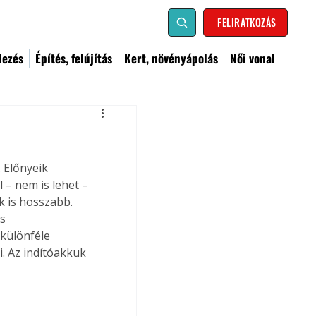
FELIRATKOZÁS
dezés
Építés, felújítás
Kert, növényápolás
Női vonal
 Előnyeik 
 – nem is lehet – 
k is hosszabb. 
s 
különféle 
. Az indítóakkuk 