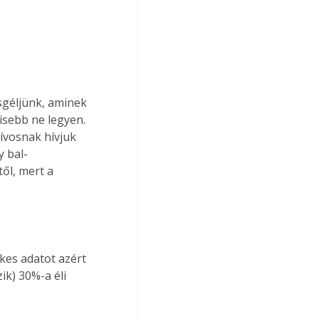
sgéljünk, aminek 
isebb ne legyen. 
ívosnak hívjuk 
y bal-
ől, mert a 
kes adatot azért 
k) 30%-a éli 