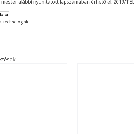
ermester alábbi nyomtatott lapszámában érhető el: 2019/TÉL
látor
, technológiák
yzések