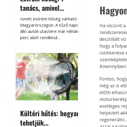
tanács, amivel
Hagyo
megóvhatjuk
Ismét extrém hőség várható
autónkat a nyári
Magyarországon. A tűző napon
Ha viszont 
álló autók utastere már néhány
rendszeresen 
károktól
perc alatt rendkívül
desztillált v
felmelegszik, és rövid időn belül
hogy a folyad
akár a 60-70 °C-ot is
csökkenése e
megközelítheti. Ez nemcsak a
üzemképtelens
beszállást teszi kellemetlenné,
Amennyiben s
hanem az autó állapotára és a
benne hagyott tárgyakra is
Fontos, hogy
káros hatással lehet. Néhány
még az is el
egyszerű óvintézkedéssel
előtti elhas
azonban jelentősen
motorkerékpá
csökkenthetjük a hőség káros
esetleges rej
hatásait.
Kültéri hűtés: hogyan
helyezett ak
regenerálni.
tehetjük
azzal a külö