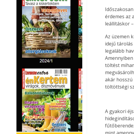
Időszakosan 
érdemes az ak
leállításkor 
Az üzemen kí
idejű tárolá
legalább havo
Amennyiben a
töltést miha
megvásárolha
akár hosszú i
töltöttségi s
A gyakori éjs
hidegindítás
fűtőberendez
mint amennyi