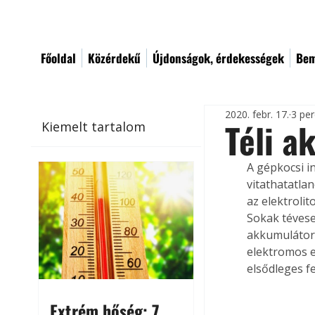
Főoldal
Közérdekű
Újdonságok, érdekességek
Bem
2020. febr. 17.
3 per
Téli a
Kiemelt tartalom
A gépkocsi i
vitathatatla
az elektrolit
Sokak tévese
akkumulátoro
elektromos e
elsődleges f
Extrém hőség: 7