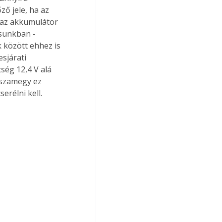
ő jele, ha az 
 az akkumulátor 
sunkban - 
 között ehhez is 
sjárati 
ség 12,4 V alá 
sszamegy ez 
erélni kell.