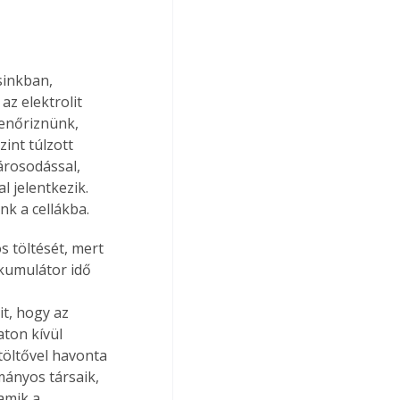
inkban, 
az elektrolit 
lenőriznünk, 
int túlzott 
árosodással, 
l jelentkezik. 
nk a cellákba.
 töltését, mert 
kumulátor idő 
t, hogy az 
aton kívül 
töltővel havonta 
ányos társaik, 
amik a 