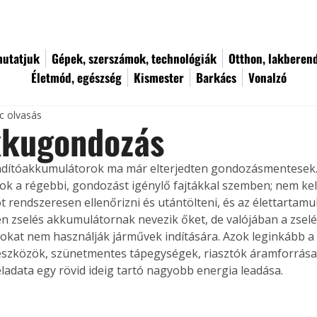
utatjuk
Gépek, szerszámok, technológiák
Otthon, lakberen
Életmód, egészség
Kismester
Barkács
Vonalzó
c olvasás
kkugondozás
ndítóakkumulátorok ma már elterjedten gondozásmentesek.
nok a régebbi, gondozást igénylő fajtákkal szemben; nem kell
ot rendszeresen ellenőrizni és utántölteni, és az élettartamu
n zselés akkumulátornak nevezik őket, de valójában a zselé
kat nem használják járművek indítására. Azok leginkább a 
szközök, szünetmentes tápegységek, riasztók áramforrásai
eladata egy rövid ideig tartó nagyobb energia leadása.