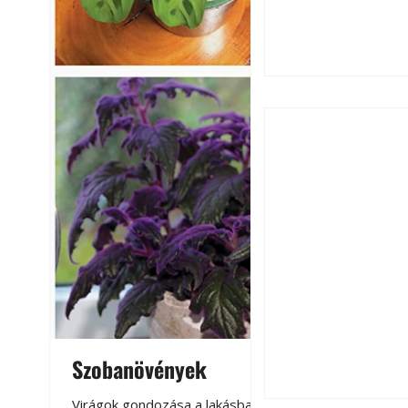
Csatornaszag a h
megoldások
Szobanövények
Virágoskert: k
teraszon, laká
Virágok gondozása a lakásban,