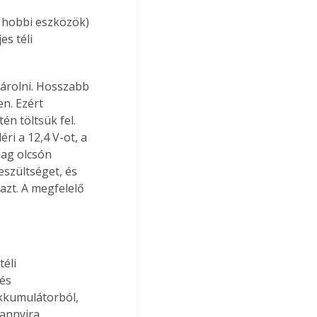
 hobbi eszközök) 
s téli 
árolni. Hosszabb 
n. Ezért 
én töltsük fel. 
i a 12,4 V-ot, a 
lag olcsón 
szültséget, és 
azt. A megfelelő 
éli 
és 
akkumulátorból, 
annyira 