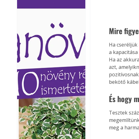
Ezermester lapszámai. A
Ezermester lapszámai
Laptapir kényelmes megoldás,
Laptapir kényelmes 
mert: – t
mert: – t
Mire figy
Ha cseréljük
a kapacitása
Ha az akkura
azt, amelyik
pozitívosnak 
bekötő kábel
És hogy m
Tesztek száz
megemlítünk.
meg a harmad