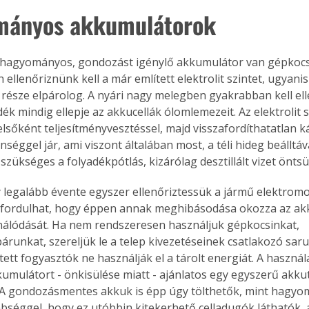
mányos akkumulátorok
a hagyományos, gondozást igénylő akkumulátor van gépkocs
ellenőriznünk kell a már említett elektrolit szintet, ugyanis 
íz része elpárolog. A nyári nagy melegben gyakrabban kell el
ék mindig ellepje az akkucellák ólomlemezeit. Az elektrolit sz
lsőként teljesítményvesztéssel, majd visszafordíthatatlan k
éggel jár, ami viszont általában most, a téli hideg beálltáva
zükséges a folyadékpótlás, kizárólag desztillált vizet öntsü
 legalább évente egyszer ellenőriztessük a jármű elektromos
őfordulhat, hogy éppen annak meghibásodása okozza az ak
ználódását. Ha nem rendszeresen használjuk gépkocsinkat, 
runkat, szereljük le a telep kivezetéseinek csatlakozó sarui
tett fogyasztók ne használják el a tárolt energiát. A használ
kumulátort - önkisülése miatt - ajánlatos egy egyszerű akku
 A gondozásmentes akkuk is épp úgy tölthetők, mint hagyom
nbséggel, hogy ez utóbbin kitekerhető celladugók láthatók, 