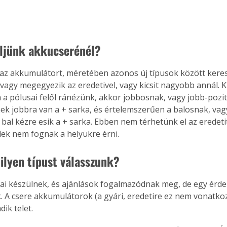
. A
megoldás,
eljünk akkucserénél?
 az akkumulátort, méretében azonos új típusok között kere
 vagy megegyezik az eredetivel, vagy kicsit nagyobb annál. K
 a pólusai felől ránézünk, akkor jobbosnak, vagy jobb-pozit
nek jobbra van a + sarka, és értelemszerűen a balosnak, vag
bal kézre esik a + sarka. Ebben nem térhetünk el az eredetit
ek nem fognak a helyükre érni.
ilyen típust válasszunk?
ai készülnek, és ajánlások fogalmazódnak meg, de egy érde
 A csere akkumulátorok (a gyári, eredetire ez nem vonatkozi
ik telet.