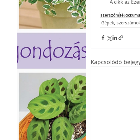
A cikk az Ez
szerszám
tél
akkumu
Gépek, szerszámok
Kapcsolódó bejeg