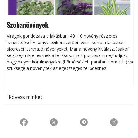
Szobanövények
Virágok gondozása a lakásban, 40+10 növény részletes
ismertetése! A könyv lexikonszerűen veszi sorra a lakásban
s
sikeresen tart­ha­tó növényeket. Már a növény kiválasztásakor
h
segítségünkre lesznek a leírások, mert pontosan megtudjuk,
k
hogy milyen körülményekre (hőmérséklet, páratartalom stb.) van
szüksége a növénynek az egészséges fejlődéshez.
t
Kövess minket