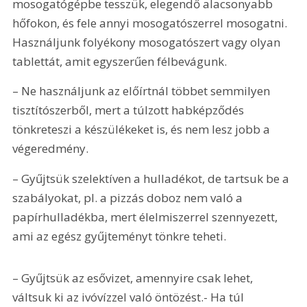
mosogatógépbe tesszük, elegendő alacsonyabb 
hőfokon, és fele annyi mosogatószerrel mosogatni. 
Használjunk folyékony mosogatószert vagy olyan 
tablettát, amit egyszerűen félbevágunk.
– Ne használjunk az előírtnál többet semmilyen 
tisztítószerből, mert a túlzott habképződés 
tönkreteszi a készülékeket is, és nem lesz jobb a 
végeredmény.
– Gyűjtsük szelektíven a hulladékot, de tartsuk be a 
szabályokat, pl. a pizzás doboz nem való a 
papírhulladékba, mert élelmiszerrel szennyezett, 
ami az egész gyűjteményt tönkre teheti.
– Gyűjtsük az esővizet, amennyire csak lehet, 
váltsuk ki az ivóvízzel való öntözést.- Ha túl 