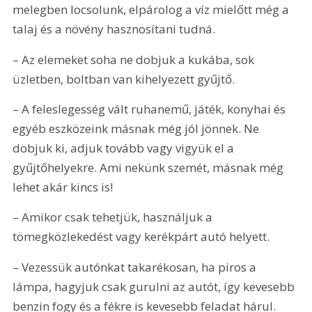
melegben locsolunk, elpárolog a víz mielőtt még a 
talaj és a növény hasznosítani tudná.
– Az elemeket soha ne dobjuk a kukába, sok 
üzletben, boltban van kihelyezett gyűjtő.
– A feleslegesség vált ruhanemű, játék, konyhai és 
egyéb eszközeink másnak még jól jönnek. Ne 
dobjuk ki, adjuk tovább vagy vigyük el a 
gyűjtőhelyekre. Ami nekünk szemét, másnak még 
lehet akár kincs is!
– Amikor csak tehetjük, használjuk a 
tömegközlekedést vagy kerékpárt autó helyett.
– Vezessük autónkat takarékosan, ha piros a 
lámpa, hagyjuk csak gurulni az autót, így kevesebb 
benzin fogy és a fékre is kevesebb feladat hárul.