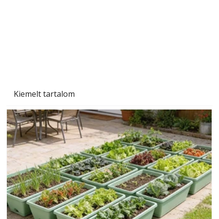
Naptej vagy napolaj? Melyiket válasszuk, és
miben különböznek?
Kiemelt tartalom