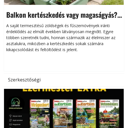
Balkon kertészkedés vagy magaságyás?
Helytakarékos kertészkedés
A saját termesztésű zöldségek és fűszernövények iránti
érdeklődés az elmúlt években látványosan megnőtt. Egyre
többen szeretnék tudni, honnan származik az élelmiszer az
l
asztalukra, miközben a kertészkedés sokak számára
kikapcsolódást és feltöltődést is jelent.
é
d
Szerkesztőségi