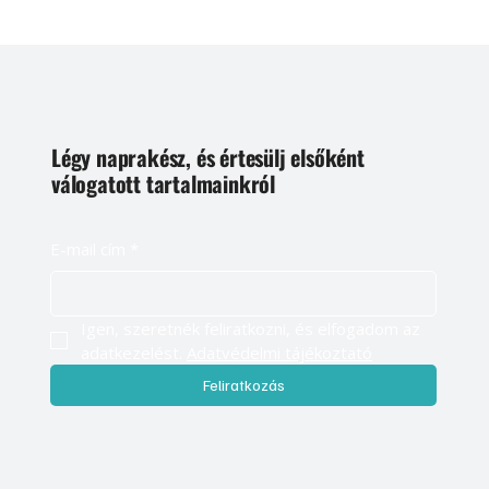
Légy naprakész, és értesülj elsőként
válogatott tartalmainkról
E-mail cím
*
Igen, szeretnék feliratkozni, és elfogadom az 
adatkezelést. 
Adatvédelmi tájékoztató
Feliratkozás