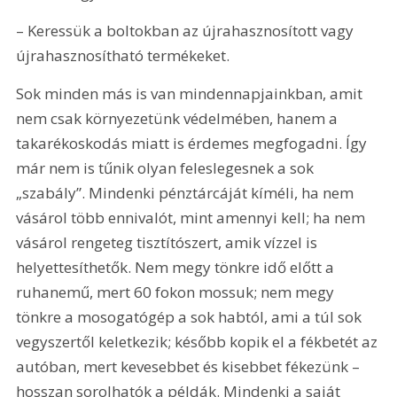
– Keressük a boltokban az újrahasznosított vagy 
újrahasznosítható termékeket.
Sok minden más is van mindennapjainkban, amit 
nem csak környezetünk védelmében, hanem a 
takarékoskodás miatt is érdemes megfogadni. Így 
már nem is tűnik olyan feleslegesnek a sok 
„szabály”. Mindenki pénztárcáját kíméli, ha nem 
vásárol több ennivalót, mint amennyi kell; ha nem 
vásárol rengeteg tisztítószert, amik vízzel is 
helyettesíthetők. Nem megy tönkre idő előtt a 
ruhanemű, mert 60 fokon mossuk; nem megy 
tönkre a mosogatógép a sok habtól, ami a túl sok 
vegyszertől keletkezik; később kopik el a fékbetét az 
autóban, mert kevesebbet és kisebbet fékezünk – 
hosszan sorolhatók a példák. Mindenki a saját 