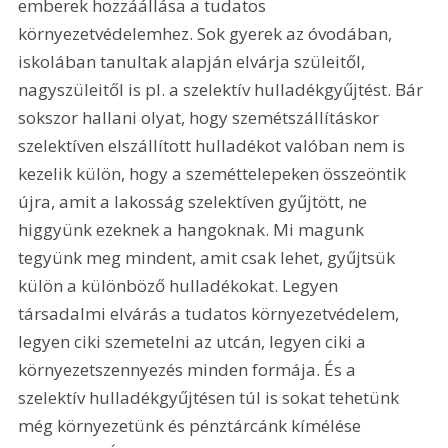
emberek hozzáállása a tudatos 
környezetvédelemhez. Sok gyerek az óvodában, 
iskolában tanultak alapján elvárja szüleitől, 
nagyszüleitől is pl. a szelektív hulladékgyűjtést. Bár 
sokszor hallani olyat, hogy szemétszállításkor 
szelektíven elszállított hulladékot valóban nem is 
kezelik külön, hogy a szeméttelepeken összeöntik 
újra, amit a lakosság szelektíven gyűjtött, ne 
higgyünk ezeknek a hangoknak. Mi magunk 
tegyünk meg mindent, amit csak lehet, gyűjtsük 
külön a különböző hulladékokat. Legyen 
társadalmi elvárás a tudatos környezetvédelem, 
legyen ciki szemetelni az utcán, legyen ciki a 
környezetszennyezés minden formája. És a 
szelektív hulladékgyűjtésen túl is sokat tehetünk 
még környezetünk és pénztárcánk kímélése 