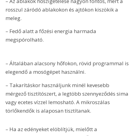
– Az ablakok hőszigetelése nagyon fontos, mert a 
rosszul záródó ablakokon és ajtókon kiszökik a 
meleg.
– Fedő alatt a főzési energia harmada 
megspórolható.
– Általában alacsony hőfokon, rövid programmal is 
elegendő a mosógépet használni.
– Takarításkor használjunk minél kevesebb 
mérgező tisztítószert, a legtöbb szennyeződés sima 
vagy ecetes vízzel lemosható. A mikroszálas 
törlőkendők is alaposan tisztítanak.
– Ha az edényeket elöblítjük, mielőtt a 