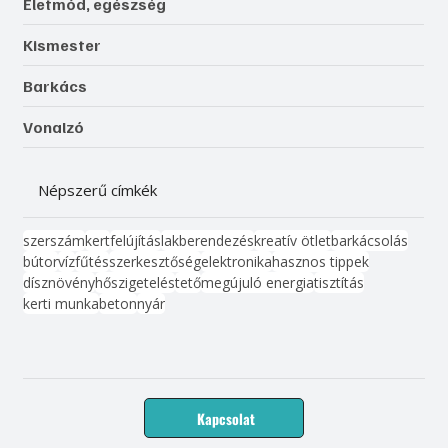
Életmód, egészség
Kismester
Barkács
Vonalzó
Népszerű címkék
szerszám
kert
felújítás
lakberendezés
kreatív ötlet
barkácsolás
bútor
víz
fűtés
szerkesztőség
elektronika
hasznos tippek
dísznövény
hőszigetelés
tető
megújuló energia
tisztítás
kerti munka
beton
nyár
Kapcsolat