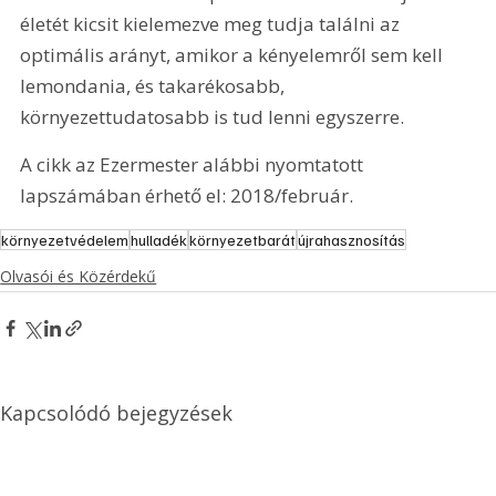
életét kicsit kielemezve meg tudja találni az 
optimális arányt, amikor a kényelemről sem kell 
lemondania, és takarékosabb, 
környezettudatosabb is tud lenni egyszerre.
A cikk az Ezermester alábbi nyomtatott 
lapszámában érhető el: 2018/február.
környezetvédelem
hulladék
környezetbarát
újrahasznosítás
Olvasói és Közérdekű
Kapcsolódó bejegyzések