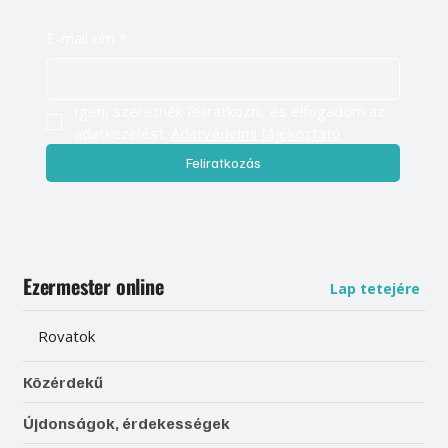
E-mail cím
*
Igen, szeretnék feliratkozni, és elfogadom az 
adatkezelést. 
Adatvédelmi tájékoztató
Feliratkozás
Ezermester online
Lap tetejére
Rovatok
Közérdekű
Újdonságok, érdekességek