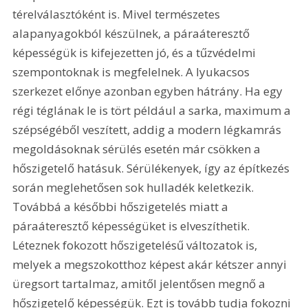
térelválasztóként is. Mivel természetes 
alapanyagokból készülnek, a páraáteresztő 
képességük is kifejezetten jó, és a tűzvédelmi 
szempontoknak is megfelelnek. A lyukacsos 
szerkezet előnye azonban egyben hátrány. Ha egy 
régi téglának le is tört például a sarka, maximum a 
szépségéből veszített, addig a modern légkamrás 
megoldásoknak sérülés esetén már csökken a 
hőszigetelő hatásuk. Sérülékenyek, így az építkezés 
során meglehetősen sok hulladék keletkezik. 
Továbbá a későbbi hőszigetelés miatt a 
páraáteresztő képességüket is elveszíthetik. 
Léteznek fokozott hőszigetelésű változatok is, 
melyek a megszokotthoz képest akár kétszer annyi 
üregsort tartalmaz, amitől jelentősen megnő a 
hőszigetelő képességük. Ezt is tovább tudja fokozni 