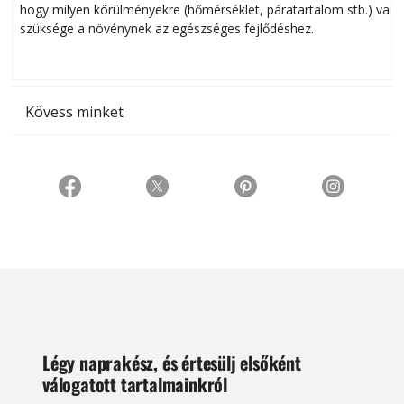
hogy milyen körülményekre (hőmérséklet, páratartalom stb.) van
szüksége a növénynek az egészséges fejlődéshez.
t
Kövess minket
Légy naprakész, és értesülj elsőként
válogatott tartalmainkról