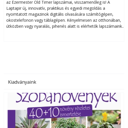
az Ezermester Old Timer lapszámai, visszamenőleg is! A
Laptapir új, innovatív, praktikus és egyedi megoldás a
L
nyomtatott magazinok digitális olvasására számítógépen,
okostelefonon vagy táblagépen. Kényelmesen az otthonában,
útközben vagy nyaralás, pihenés alatt is elérhetők lapszámaink.
ú
Bárhol, bármikor, akár külföldön élve vagy dolgozva is
B
olvashatók az Ezermester lapszámai. A Laptapir kényelmes
megoldás, mert: – t
Kiadványaink