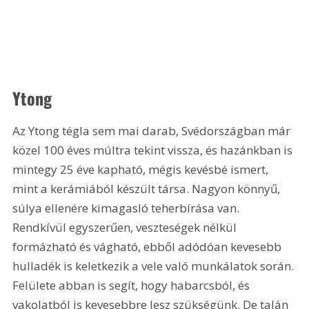
Ytong
Az Ytong tégla sem mai darab, Svédországban már 
közel 100 éves múltra tekint vissza, és hazánkban is 
mintegy 25 éve kapható, mégis kevésbé ismert, 
mint a kerámiából készült társa. Nagyon könnyű, 
súlya ellenére kimagasló teherbírása van. 
Rendkívül egyszerűen, veszteségek nélkül 
formázható és vágható, ebből adódóan kevesebb 
hulladék is keletkezik a vele való munkálatok során. 
Felülete abban is segít, hogy habarcsból, és 
vakolatból is kevesebbre lesz szükségünk. De talán 