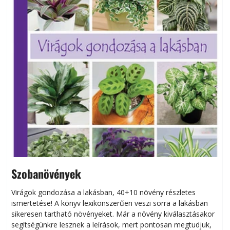
Szobanövények
Virágok gondozása a lakásban, 40+10 növény részletes
ismertetése! A könyv lexikonszerűen veszi sorra a lakásban
s
sikeresen tart­ha­tó növényeket. Már a növény kiválasztásakor
h
segítségünkre lesznek a leírások, mert pontosan megtudjuk,
k