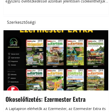
egyszerű óvintézkedéssel azonban jelentősen csökkenthetjük a
hőség káros hatásait.
l
Szerkesztőségi
Okoselőfizetés: Ezermester Extra
A Laptapiron elérhetők az Ezermester, az Ezermester Extra és