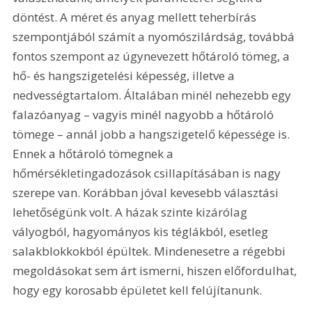
döntést. A méret és anyag mellett teherbírás 
szempontjából számít a nyomószilárdság, továbbá 
fontos szempont az úgynevezett hőtároló tömeg, a 
hő- és hangszigetelési képesség, illetve a 
nedvességtartalom. Általában minél nehezebb egy 
falazóanyag – vagyis minél nagyobb a hőtároló 
tömege – annál jobb a hangszigetelő képessége is. 
Ennek a hőtároló tömegnek a 
hőmérsékletingadozások csillapításában is nagy 
szerepe van. Korábban jóval kevesebb választási 
lehetőségünk volt. A házak szinte kizárólag 
vályogból, hagyományos kis téglákból, esetleg 
salakblokkokból épültek. Mindenesetre a régebbi 
megoldásokat sem árt ismerni, hiszen előfordulhat, 
hogy egy korosabb épületet kell felújítanunk.