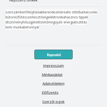
Népszerű címkék
szerszám
kert
felújítás
lakberendezés
kreatív ötlet
barkácsolás
bútor
víz
fűtés
szerkesztőség
elektronika
hasznos tippek
dísznövény
hőszigetelés
tető
megújuló energia
tisztítás
kerti munka
beton
nyár
Kapcsolat
Impresszum
Médiaajánlat
Adatvédelem
Előfizetés
Szerzői jogok