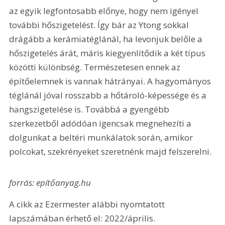
az egyik legfontosabb előnye, hogy nem igényel 
további hőszigetelést. Így bár az Ytong sokkal 
drágább a kerámiatéglánál, ha levonjuk belőle a 
hőszigetelés árát, máris kiegyenlítődik a két típus 
közötti különbség. Természetesen ennek az 
építőelemnek is vannak hátrányai. A hagyományos 
téglánál jóval rosszabb a hőtároló-képessége és a 
hangszigetelése is. Továbbá a gyengébb 
szerkezetből adódóan igencsak megnehezíti a 
dolgunkat a beltéri munkálatok során, amikor 
polcokat, szekrényeket szeretnénk majd felszerelni.
forrás: epítőanyag.hu
A cikk az Ezermester alábbi nyomtatott 
lapszámában érhető el: 2022/április.