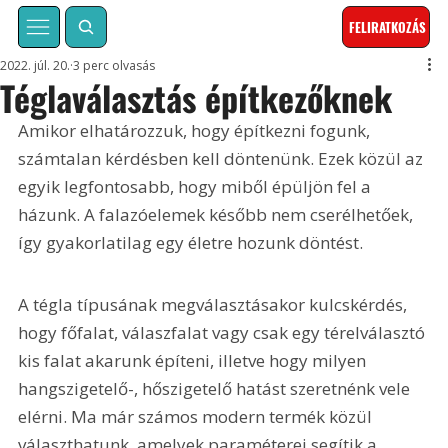
FELIRATKOZÁS
2022. júl. 20.
3 perc olvasás
Téglaválasztás építkezőknek
Amikor elhatározzuk, hogy építkezni fogunk, 
számtalan kérdésben kell döntenünk. Ezek közül az 
egyik legfontosabb, hogy miből épüljön fel a 
házunk. A falazóelemek később nem cserélhetőek, 
így gyakorlatilag egy életre hozunk döntést.
A tégla típusának megválasztásakor kulcskérdés, 
hogy főfalat, válaszfalat vagy csak egy térelválasztó 
kis falat akarunk építeni, illetve hogy milyen 
hangszigetelő-, hőszigetelő hatást szeretnénk vele 
elérni. Ma már számos modern termék közül 
választhatunk, amelyek paraméterei segítik a 