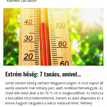
Kiemelt tartalom
Extrém hőség: 7 tanács, amivel
megóvhatjuk autónkat a nyári károktól
Ismét extrém hőség várható Magyarországon. A tűző napon álló
autók utastere már néhány perc alatt rendkívül felmelegszik, és
rövid időn belül akár a 60-70 °C-ot is megközelítheti. Ez nemcsak
n
a beszállást teszi kellemetlenné, hanem az autó állapotára és a
benne hagyott tárgyakra is káros hatással lehet. Néhány