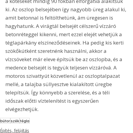
a kötéseket mindig 90 fokban elforgatva alakítsuk 
ki. Az oszlop belsejében így nagyobb üreg alakul ki, 
amit betonnal is feltölthetünk, ám üregesen is 
hagyhatunk. A virágtál belsejét célszerű vízzáró 
betonréteggel kikenni, mert ezzel elejét vehetjük a 
téglapárkány elszíneződéseinek. Ha pedig kis kerti 
szökőkútként szeretnénk használni, akkor a 
vízcsöveket már eleve építsük be az oszlopba, és a 
medence belsejét is tegyük teljesen vízzáróvá. A 
motoros szivattyút közvetlenül az oszloptalpazat 
mellé, a talajba süllyesztve kialakított üregbe 
telepítsük. Így könnyebb a szerelése, és a téli 
időszak előtti víztelenítést is egyszerűen 
elvégezhetjük.
bútor
szék
tégla
Építés, felújítás