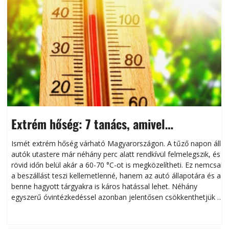
Extrém hőség: 7 tanács, amivel
megóvhatjuk autónkat a nyári károktól
Ismét extrém hőség várható Magyarországon. A tűző napon álló
autók utastere már néhány perc alatt rendkívül felmelegszik, és
rövid időn belül akár a 60-70 °C-ot is megközelítheti. Ez nemcsak
n
a beszállást teszi kellemetlenné, hanem az autó állapotára és a
benne hagyott tárgyakra is káros hatással lehet. Néhány
egyszerű óvintézkedéssel azonban jelentősen csökkenthetjük a
hőség káros hatásait.
l