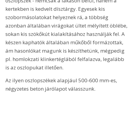
oszlopszék - nemcsak a lakáson belül, hanem a 
kertekben is kedvelt dísztárgy. Egyesek kis 
szobormásolatokat helyeznek rá, a többség 
azonban általában virágokat ültet mélyített öblébe, 
sokan kis szökőkút kialakításához használják fel. A 
készen kaphatók általában műkőből formázottak, 
ám hasonlókat magunk is készíthetünk, mégpedig 
pl. homlokzati klinkertéglából felfalazva, legalább 
is az oszlopukat illetően.
Az ilyen oszlopszékek alapjául 500-600 mm-es, 
négyzetes beton járólapot válasszunk. 