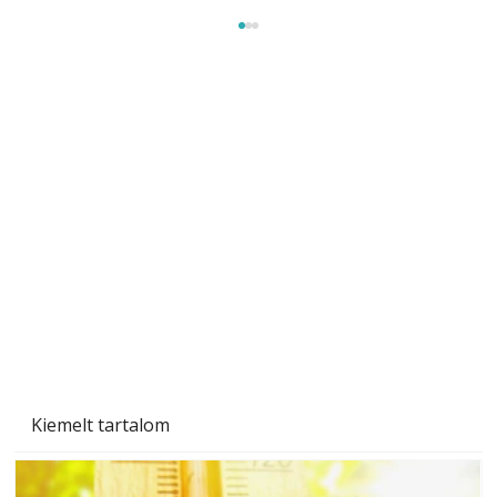
Beton járdalap készítése és lerakása – gyári
és saját készítésű megoldások
Kiemelt tartalom