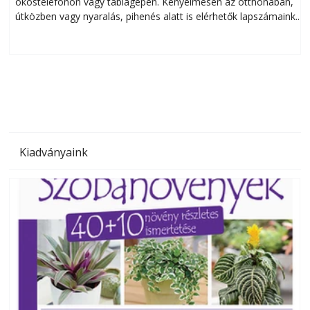
okostelefonon vagy táblagépen. Kényelmesen az otthonában,
útközben vagy nyaralás, pihenés alatt is elérhetők lapszámaink.
ú
Bárhol, bármikor, akár külföldön élve vagy dolgozva is
B
olvashatók az Ezermester lapszámai. A Laptapir kényelmes
megoldás, mert: – t
Kiadványaink