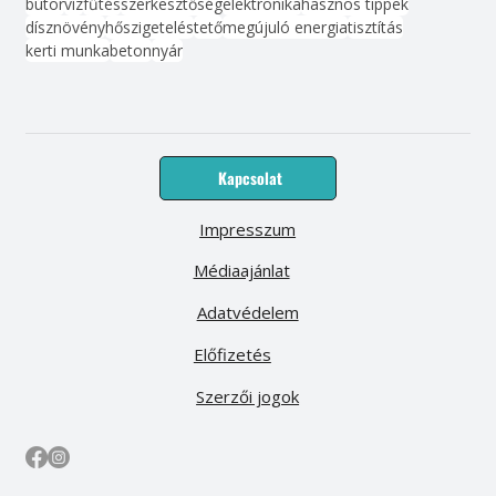
bútor
víz
fűtés
szerkesztőség
elektronika
hasznos tippek
dísznövény
hőszigetelés
tető
megújuló energia
tisztítás
kerti munka
beton
nyár
Kapcsolat
Impresszum
Médiaajánlat
Adatvédelem
Előfizetés
Szerzői jogok