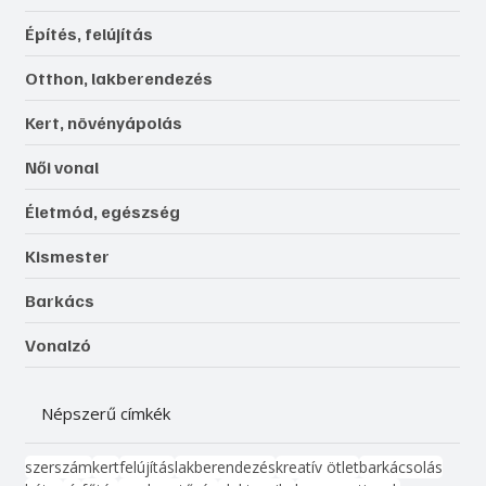
Építés, felújítás
Otthon, lakberendezés
Kert, növényápolás
Női vonal
Életmód, egészség
Kismester
Barkács
Vonalzó
Népszerű címkék
szerszám
kert
felújítás
lakberendezés
kreatív ötlet
barkácsolás