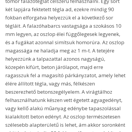
tömör falazótéglát célszerű felhasználni. Egy sort 
két lapjára fektetett tégla ad, ezekre mindig 90 
fokban elforgatva helyezzük el a következő sor 
tégláit. A falazóhabarcs vastagsága a szokásos 10 
mm legyen, az oszlop élei függőlegesek legyenek, 
és a fugákat azonnal simítsuk homorúra. Az oszlop 
magassága ne haladja meg az 1 m-t. A tetejére 
helyezzünk a talpazattal azonos nagyságú, 
közepén kifúrt, beton járólapot, majd erre 
ragasszuk fel a magasító párkányzatot, amely lehet 
élére állított tégla, vagy más, félkészen 
beszerezhető betonszegélyelem. A virágtálhoz 
felhasználhatunk készen vett égetett agyagedényt, 
vagy kellő alakú műanyag edénybe tapaszolással 
kialakított beton edényt. Az oszlop természetesen 
szélesebb alapterületű is lehet, ám akkor soronként 