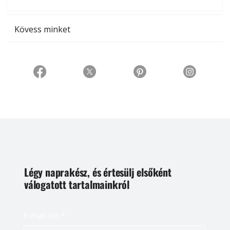
t
Kövess minket
Légy naprakész, és értesülj elsőként
válogatott tartalmainkról
E-mail cím
*