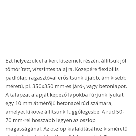
Ezt helyezzük el a kert kiszemelt részén, állítsuk jól 
tömörített, vízszintes talajra. Közepére flexibilis 
padlólap ragasztóval erősítsünk újabb, ám kisebb 
méretű, pl. 350x350 mm-es járó-, vagy betonlapot. 
A talapzat alapját képező lapokba fúrjunk lyukat 
egy 10 mm átmérőjű betonacélrúd számára, 
amelyet kikötve állítsunk függőlegesbe. A rúd 50-
70 mm-rel hosszabb legyen az oszlop 
magasságánál. Az oszlop kialakításához kisméretű 