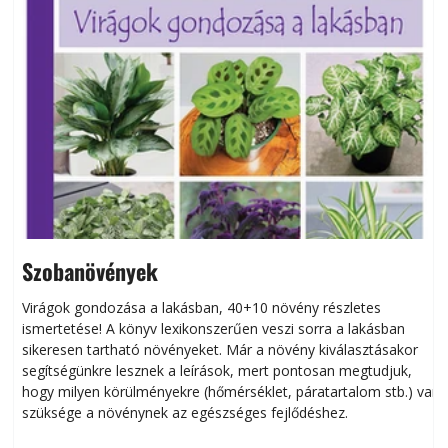
Szobanövények
Virágok gondozása a lakásban, 40+10 növény részletes
ismertetése! A könyv lexikonszerűen veszi sorra a lakásban
s
sikeresen tart­ha­tó növényeket. Már a növény kiválasztásakor
h
segítségünkre lesznek a leírások, mert pontosan megtudjuk,
k
hogy milyen körülményekre (hőmérséklet, páratartalom stb.) van
szüksége a növénynek az egészséges fejlődéshez.