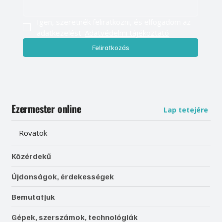
Igen, szeretnék feliratkozni, és elfogadom az 
adatkezelést. 
Adatvédelmi tájékoztató
Feliratkozás
Ezermester online
Lap tetejére
Rovatok
Közérdekű
Újdonságok, érdekességek
Bemutatjuk
Gépek, szerszámok, technológiák