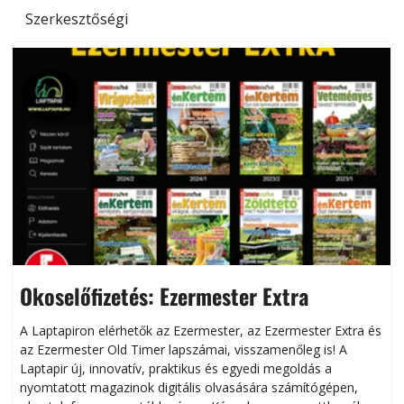
Szerkesztőségi
Okoselőfizetés: Ezermester Extra
A Laptapiron elérhetők az Ezermester, az Ezermester Extra és
az Ezermester Old Timer lapszámai, visszamenőleg is! A
Laptapir új, innovatív, praktikus és egyedi megoldás a
L
nyomtatott magazinok digitális olvasására számítógépen,