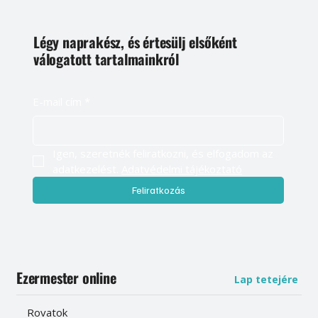
Légy naprakész, és értesülj elsőként
válogatott tartalmainkról
E-mail cím
*
Igen, szeretnék feliratkozni, és elfogadom az 
adatkezelést. 
Adatvédelmi tájékoztató
Feliratkozás
Ezermester online
Lap tetejére
Rovatok