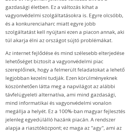
gazdasági életben. Ez a változás kihat a 
vagyonvédelmi szolgáltatásokra is. Egyre olcsóbb, 
és a konkurenciaharc miatt egyre jobb 
szolgáltatást kell nyújtani ezen a piacon annak, aki 
túl akarja élni az országot sújtó problémákat.
Az internet fejlődése és mind szélesebb elterjedése 
lehetőséget biztosít a vagyonvédelmi piac 
szereplőinek, hogy a felmerült feladatokat a lehető 
legjobban kezelni tudják. Ezen körülményeknek 
köszönhetően látta meg a napvilágot az alábbi 
távfelügyeleti alternatíva, ami mind gazdasági, 
mind informatikai és vagyonvédelmi vonalon 
megállja a helyét. Ez a 100%-ban magyar fejlesztés 
jelenleg egyedülálló hazánk piacán. A rendszer 
alapja a riasztóközpont; ez maga az "agy", ami az 