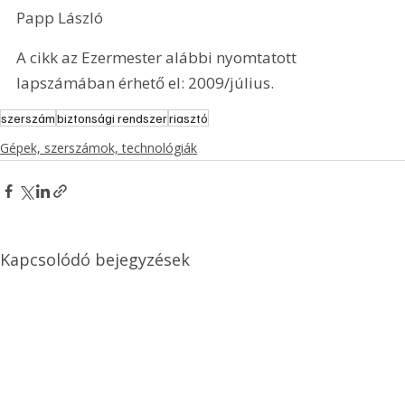
Papp László 
A cikk az Ezermester alábbi nyomtatott 
lapszámában érhető el: 2009/július.
szerszám
biztonsági rendszer
riasztó
Gépek, szerszámok, technológiák
Kapcsolódó bejegyzések