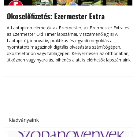
Okoselőfizetés: Ezermester Extra
A Laptapiron elérhetők az Ezermester, az Ezermester Extra és
az Ezermester Old Timer lapszámai, visszamenőleg is! A
Laptapir új, innovatív, praktikus és egyedi megoldás a
L
nyomtatott magazinok digitális olvasására számítógépen,
okostelefonon vagy táblagépen. Kényelmesen az otthonában,
útközben vagy nyaralás, pihenés alatt is elérhetők lapszámaink.
ú
Bárhol, bármikor, akár külföldön élve vagy dolgozva is
B
olvashatók az Ezermester lapszámai. A Laptapir kényelmes
megoldás, mert: – t
Kiadványaink