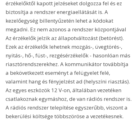
érzékelőktől kapott jelzéseket dolgozza fel és ez 
biztosítja a rendszer energiaellátását is. A 
kezelőegység billentyűzetén lehet a kódokat 
megadni. Ez nem azonos a rendszer központjával 
Az érzékelők jelzik az állapotváltozást (betörést). 
Ezek az érzékelők lehetnek mozgás-, üvegtörés-, 
nyitás-, hő-, füst-, rezgésérzékelők - hasonlóan más 
riasztórendszerekhez. A kommunikátor továbbítja 
a bekövetkezett eseményt a felügyelet felé, 
valamint hang és fényjelzést ad (helyszíni riasztás). 
Az egyes eszközök 12 V-on, általában vezetéken 
csatlakoznak egymáshoz, de van rádiós rendszer is. 
A rádiós rendszer telepítése egyszerűbb, viszont a 
bekerülési költsége többszöröse a vezetékesnek. 