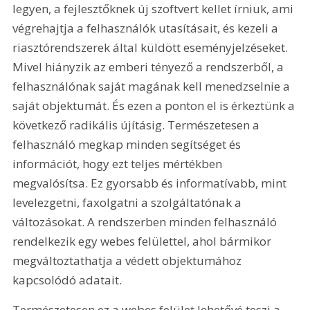
legyen, a fejlesztőknek új szoftvert kellet írniuk, ami 
végrehajtja a felhasználók utasításait, és kezeli a 
riasztórendszerek által küldött eseményjelzéseket. 
Mivel hiányzik az emberi tényező a rendszerből, a 
felhasználónak saját magának kell menedzselnie a 
saját objektumát. És ezen a ponton el is érkeztünk a 
következő radikális újításig. Természetesen a 
felhasználó megkap minden segítséget és 
információt, hogy ezt teljes mértékben 
megvalósítsa. Ez gyorsabb és informatívabb, mint 
levelezgetni, faxolgatni a szolgáltatónak a 
változásokat. A rendszerben minden felhasználó 
rendelkezik egy webes felülettel, ahol bármikor 
megváltoztathatja a védett objektumához 
kapcsolódó adatait. 
Természetesen ez a webes felület lehetővé teszi a 