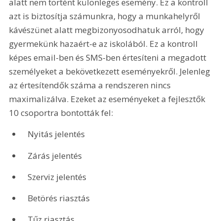
alatt nem történt különleges esemény. Ez a kontroll 
azt is biztosítja számunkra, hogy a munkahelyről 
kávészünet alatt megbizonyosodhatuk arról, hogy 
gyermekünk hazaért-e az iskolából. Ez a kontroll 
képes email-ben és SMS-ben értesíteni a megadott 
személyeket a bekövetkezett eseményekről. Jelenleg 
az értesítendők száma a rendszeren nincs 
maximalizálva. Ezeket az eseményeket a fejlesztők 
10 csoportra bontották fel:
 Nyitás jelentés
 Zárás jelentés
 Szerviz jelentés
 Betörés riasztás
 Tűz riasztás