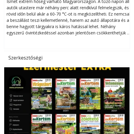
megóvhatjuk autónkat a nyári károktól
Ismét extrém hőség várható Magyarországon. A tűző napon álló
autók utastere már néhány perc alatt rendkívül felmelegszik, és
rövid időn belül akár a 60-70 °C-ot is megközelítheti. Ez nemcsak
n
a beszállást teszi kellemetlenné, hanem az autó állapotára és a
benne hagyott tárgyakra is káros hatással lehet. Néhány
egyszerű óvintézkedéssel azonban jelentősen csökkenthetjük a
hőség káros hatásait.
l
Szerkesztőségi