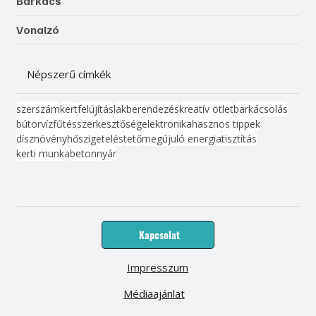
Barkács
Vonalzó
Népszerű címkék
szerszám
kert
felújítás
lakberendezés
kreatív ötlet
barkácsolás
bútor
víz
fűtés
szerkesztőség
elektronika
hasznos tippek
dísznövény
hőszigetelés
tető
megújuló energia
tisztítás
kerti munka
beton
nyár
Kapcsolat
Impresszum
Médiaajánlat