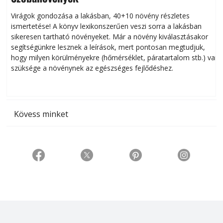
Virágok gondozása a lakásban, 40+10 növény részletes
ismertetése! A könyv lexikonszerűen veszi sorra a lakásban
s
sikeresen tart­ha­tó növényeket. Már a növény kiválasztásakor
h
segítségünkre lesznek a leírások, mert pontosan megtudjuk,
k
hogy milyen körülményekre (hőmérséklet, páratartalom stb.) van
szüksége a növénynek az egészséges fejlődéshez.
t
Kövess minket