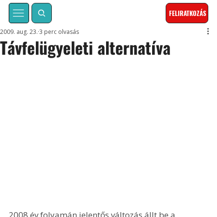
FELIRATKOZÁS
2009. aug. 23.
3 perc olvasás
Távfelügyeleti alternatíva
2008 év folyamán jelentős változás állt be a 