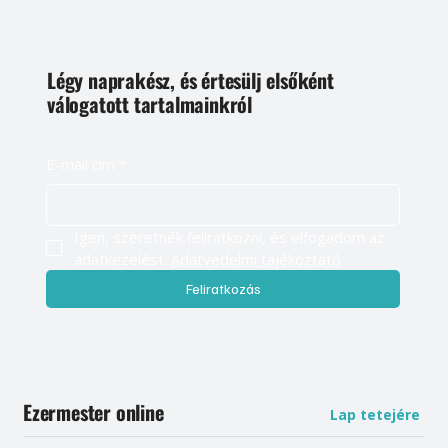
Légy naprakész, és értesülj elsőként
válogatott tartalmainkról
E-mail cím
*
Igen, szeretnék feliratkozni, és elfogadom az 
adatkezelést. 
Adatvédelmi tájékoztató
Feliratkozás
Ezermester online
Lap tetejére