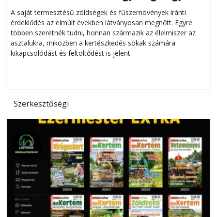
Helytakarékos kertészkedés
A saját termesztésű zöldségek és fűszernövények iránti
érdeklődés az elmúlt években látványosan megnőtt. Egyre
többen szeretnék tudni, honnan származik az élelmiszer az
l
asztalukra, miközben a kertészkedés sokak számára
kikapcsolódást és feltöltődést is jelent.
é
d
Szerkesztőségi