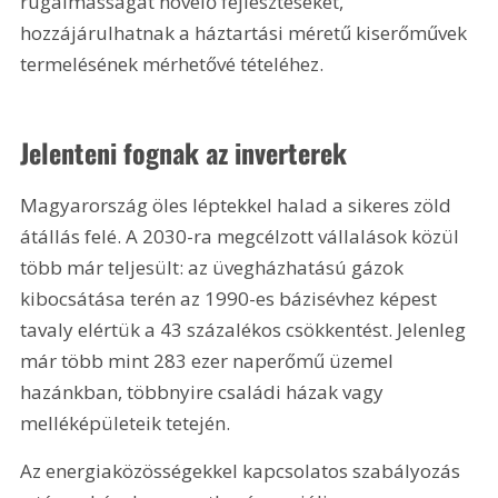
rugalmasságát növelő fejlesztéseket, 
hozzájárulhatnak a háztartási méretű kiserőművek 
termelésének mérhetővé tételéhez.
Jelenteni fognak az inverterek
Magyarország öles léptekkel halad a sikeres zöld 
átállás felé. A 2030-ra megcélzott vállalások közül 
több már teljesült: az üvegházhatású gázok 
kibocsátása terén az 1990-es bázisévhez képest 
tavaly elértük a 43 százalékos csökkentést. Jelenleg 
már több mint 283 ezer naperőmű üzemel 
hazánkban, többnyire családi házak vagy 
melléképületeik tetején.
Az energiaközösségekkel kapcsolatos szabályozás 