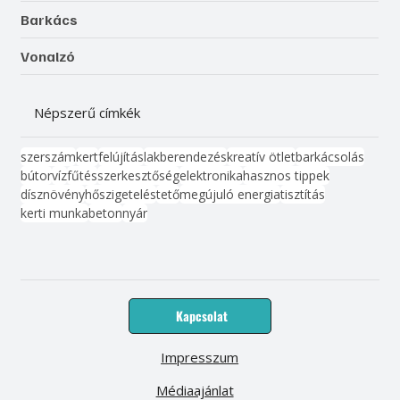
Barkács
Vonalzó
Népszerű címkék
szerszám
kert
felújítás
lakberendezés
kreatív ötlet
barkácsolás
bútor
víz
fűtés
szerkesztőség
elektronika
hasznos tippek
dísznövény
hőszigetelés
tető
megújuló energia
tisztítás
kerti munka
beton
nyár
Kapcsolat
Impresszum
Médiaajánlat