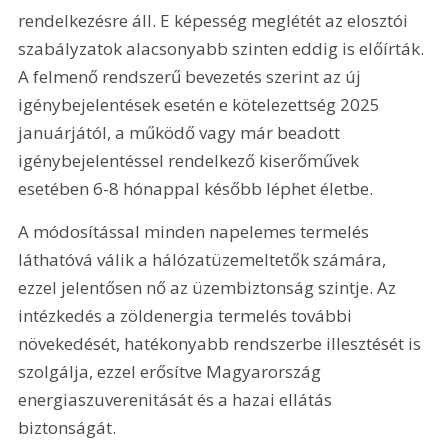
rendelkezésre áll. E képesség meglétét az elosztói 
szabályzatok alacsonyabb szinten eddig is előírták. 
A felmenő rendszerű bevezetés szerint az új 
igénybejelentések esetén e kötelezettség 2025 
januárjától, a működő vagy már beadott 
igénybejelentéssel rendelkező kiserőművek 
esetében 6-8 hónappal később léphet életbe.
A módosítással minden napelemes termelés 
láthatóvá válik a hálózatüzemeltetők számára, 
ezzel jelentősen nő az üzembiztonság szintje. Az 
intézkedés a zöldenergia termelés további 
növekedését, hatékonyabb rendszerbe illesztését is 
szolgálja, ezzel erősítve Magyarország 
energiaszuverenitását és a hazai ellátás 
biztonságát.