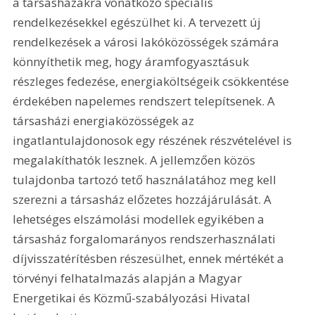
a társasházakra vonatkozó speciális 
rendelkezésekkel egészülhet ki. A tervezett új 
rendelkezések a városi lakóközösségek számára 
könnyíthetik meg, hogy áramfogyasztásuk 
részleges fedezése, energiaköltségeik csökkentése 
érdekében napelemes rendszert telepítsenek. A 
társasházi energiaközösségek az 
ingatlantulajdonosok egy részének részvételével is 
megalakíthatók lesznek. A jellemzően közös 
tulajdonba tartozó tető használatához meg kell 
szerezni a társasház előzetes hozzájárulását. A 
lehetséges elszámolási modellek egyikében a 
társasház forgalomarányos rendszerhasználati 
díjvisszatérítésben részesülhet, ennek mértékét a 
törvényi felhatalmazás alapján a Magyar 
Energetikai és Közmű-szabályozási Hivatal 