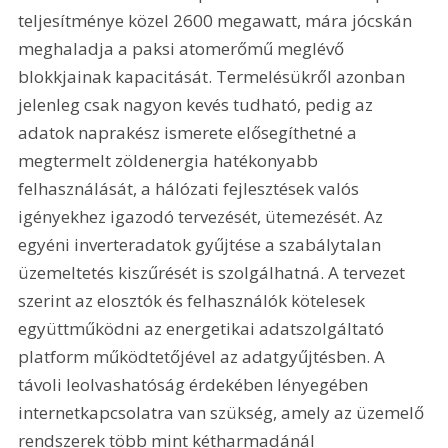
teljesítménye közel 2600 megawatt, mára jócskán 
meghaladja a paksi atomerőmű meglévő 
blokkjainak kapacitását. Termelésükről azonban 
jelenleg csak nagyon kevés tudható, pedig az 
adatok naprakész ismerete elősegíthetné a 
megtermelt zöldenergia hatékonyabb 
felhasználását, a hálózati fejlesztések valós 
igényekhez igazodó tervezését, ütemezését. Az 
egyéni inverteradatok gyűjtése a szabálytalan 
üzemeltetés kiszűrését is szolgálhatná. A tervezet 
szerint az elosztók és felhasználók kötelesek 
együttműködni az energetikai adatszolgáltató 
platform működtetőjével az adatgyűjtésben. A 
távoli leolvashatóság érdekében lényegében 
internetkapcsolatra van szükség, amely az üzemelő 
rendszerek több mint kétharmadánál 