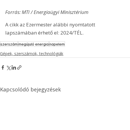
Forrás: MTI / Energiaügyi Minisztérium
A cikk az Ezermester alábbi nyomtatott 
lapszámában érhető el: 2024/TÉL.
szerszám
megújuló energia
napelem
Gépek, szerszámok, technológiák
Kapcsolódó bejegyzések