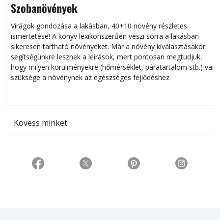
Szobanövények
Virágok gondozása a lakásban, 40+10 növény részletes
ismertetése! A könyv lexikonszerűen veszi sorra a lakásban
s
sikeresen tart­ha­tó növényeket. Már a növény kiválasztásakor
h
segítségünkre lesznek a leírások, mert pontosan megtudjuk,
k
hogy milyen körülményekre (hőmérséklet, páratartalom stb.) van
szüksége a növénynek az egészséges fejlődéshez.
t
Kövess minket