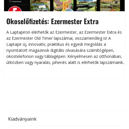
Okoselőfizetés: Ezermester Extra
A Laptapiron elérhetők az Ezermester, az Ezermester Extra és
az Ezermester Old Timer lapszámai, visszamenőleg is! A
Laptapir új, innovatív, praktikus és egyedi megoldás a
L
nyomtatott magazinok digitális olvasására számítógépen,
okostelefonon vagy táblagépen. Kényelmesen az otthonában,
útközben vagy nyaralás, pihenés alatt is elérhetők lapszámaink.
ú
Bárhol, bármikor, akár külföldön élve vagy dolgozva is
B
olvashatók az Ezermester lapszámai. A Laptapir kényelmes
megoldás, mert: – t
Kiadványaink