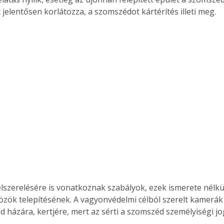
jelentősen korlátozza, a szomszédot kártérítés illeti meg.
lszerelésére is vonatkoznak szabályok, ezek ismerete nélkü
közök telepítésének. A vagyonvédelmi célból szerelt kamerá
d házára, kertjére, mert az sérti a szomszéd személyiségi jo