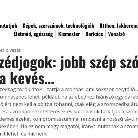
utatjuk
Gépek, szerszámok, technológiák
Otthon, lakberen
Életmód, egészség
Kismester
Barkács
Vonalzó
erc olvasás
édjogok: jobb szép szó
ha kevés…
édság török átok – tartja a mondás, ami sokszor helytálló. 
on hasznos lehet: például, ha az ebédhez hiányzó egy darab 
jfölért nem kell a boltba rohanni, csak elég a szomszédba át
. Ha azonban nézeteltérések és súrlódások tarkítják a szo
érdemes ezeket kompromisszummal rendezni a hosszú távú 
dekében. Ha ez nem megy magától, irányt mutatnak a szom
it lehet, és mit nem.