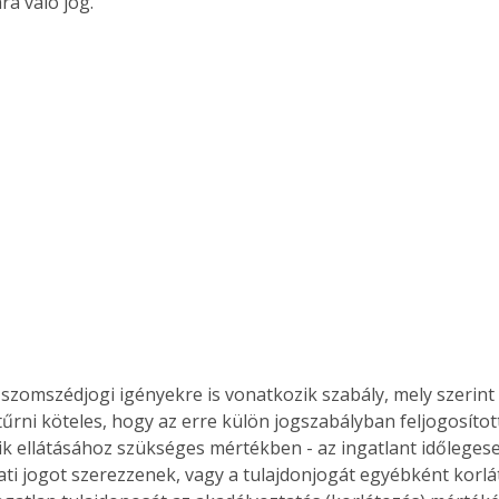
ra való jog.
szomszédjogi igényekre is vonatkozik szabály, mely szerint 
űrni köteles, hogy az erre külön jogszabályban feljogosított
ik ellátásához szükséges mértékben - az ingatlant időlegese
ati jogot szerezzenek, vagy a tulajdonjogát egyébként korlá