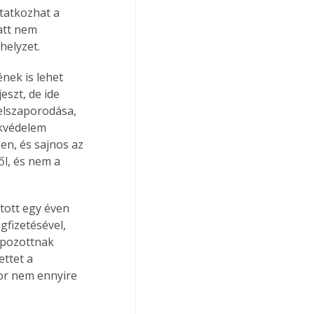
tatkozhat a 
att nem 
helyzet.
nek is lehet 
eszt, de ide 
elszaporodása, 
okvédelem 
en, és sajnos az 
l, és nem a 
ított egy éven 
gfizetésével, 
apozottnak 
ettet a 
zor nem ennyire 