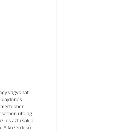
vagy vagyonát 
tulajdonos 
s mértékben 
esetben utólag 
z, és azt csak a 
k. A közérdekű 