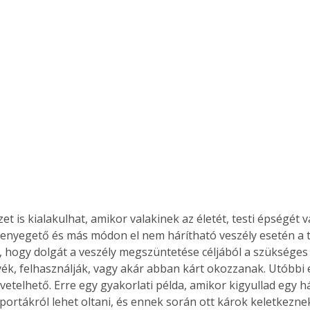
Együtt jobban megéri!
Bővebb információ itt!
k az
Együtt jobban megéri! A
mester
könyvek tetszőleges
er Old
párosítással kedvezményes
áron, 0 Ft postaköltséggel
ptapir új,
megrendelhetők!
és egyedi
tt
lvasására
elefonon
t is kialakulhat, amikor valakinek az életét, testi épségét 
nyelmesen
fenyegető és más módon el nem hárítható veszély esetén a 
ben vagy
i, hogy dolgát a veszély megszüntetése céljából a szüksége
t is
ék, felhasználják, vagy akár abban kárt okozzanak. Utóbbi 
. Bárhol,
vetelhető. Erre egy gyakorlati példa, amikor kigyullad egy há
ön élve
ortákról lehet oltani, és ennek során ott károk keletkezne
ashatók az