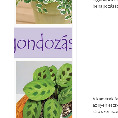
benapozását 
A kamerák fe
az ilyen esz
rá a szomszé