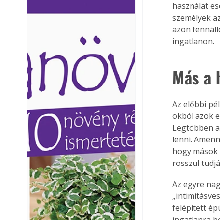
használat ese
Ezermester lapszámai. A
Ezermester lapszámai
személyek az
Laptapir kényelmes megoldás,
Laptapir kényelmes 
azon fennáll
mert: – t
mert: – t
ingatlanon.
Más a 
Az előbbi pél
okból azok e
Legtöbben a 
lenni. Amenny
hogy mások n
rosszul tudj
Az egyre nag
„intimitásve
felépített ép
ingatlanra be