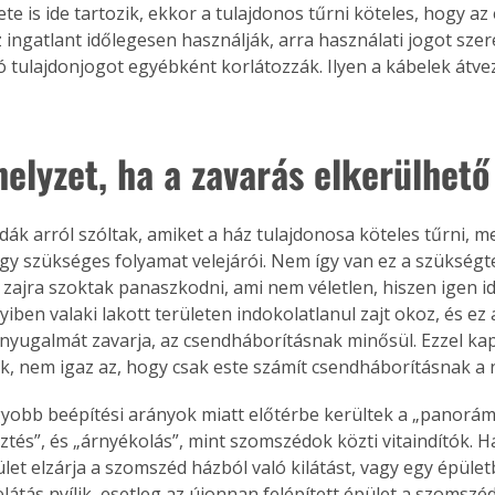
te is ide tartozik, ekkor a tulajdonos tűrni köteles, hogy az 
. A
 ingatlant időlegesen használják, arra használati jogot szer
megoldás,
ó tulajdonjogot egyébként korlátozzák. Ilyen a kábelek átve
helyzet, ha a zavarás elkerülhető
dák arról szóltak, amiket a ház tulajdonosa köteles tűrni, m
gy szükséges folyamat velejárói. Nem így van ez a szükségte
zajra szoktak panaszkodni, ami nem véletlen, hiszen igen id
iben valaki lakott területen indokolatlanul zajt okoz, és ez 
yugalmát zavarja, az csendháborításnak minősül. Ezzel ka
ák, nem igaz az, hogy csak este számít csendháborításnak a n
yobb beépítési arányok miatt előtérbe kerültek a „panorám
sztés”, és „árnyékolás”, mint szomszédok közti vitaindítók. 
ület elzárja a szomszéd házból való kilátást, vagy egy épület
látás nyílik, esetleg az újonnan felépített épület a szomszéd