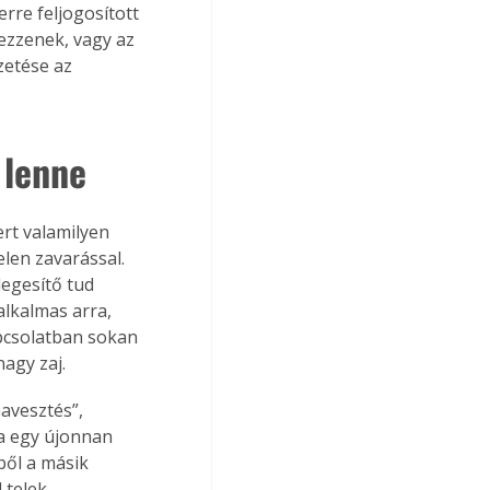
erre feljogosított 
ezzenek, vagy az 
zetése az 
 lenne
ert valamilyen 
len zavarással. 
egesítő tud 
alkalmas arra, 
pcsolatban sokan 
agy zaj.
avesztés”, 
Ha egy újonnan 
ből a másik 
 telek 