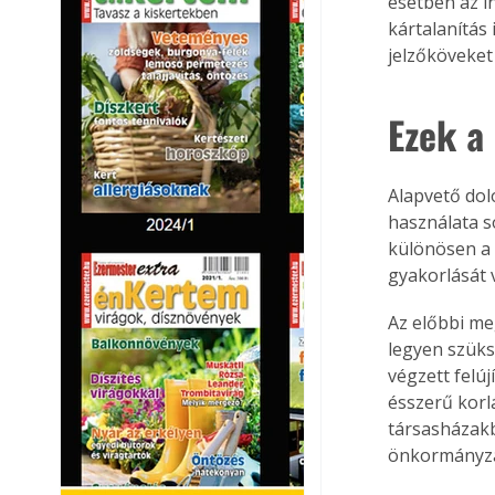
esetben az i
kártalanítás 
jelzőköveket 
Ezek a
Alapvető dol
használata s
különösen a 
gyakorlását 
Az előbbi me
legyen szüksé
végzett felú
ésszerű korlá
társasházakb
önkormányzati