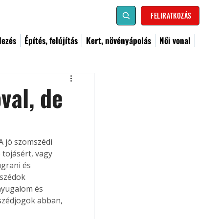
FELIRATKOZÁS
dezés
Építés, felújítás
Kert, növényápolás
Női vonal
val, de
A jó szomszédi 
tojásért, vagy 
ugrani és 
mszédok 
nyugalom és 
szédjogok abban, 