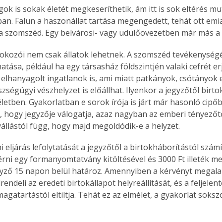
gok is sokak életét megkeseríthetik, ám itt is sok eltérés mu
an. Falun a haszonállat tartása megengedett, tehát ott emi
a szomszéd. Egy belvárosi- vagy üdülőövezetben már más a 
okozói nem csak állatok lehetnek. A szomszéd tevékenységé
tása, például ha egy társasház földszintjén valaki cefrét erj
 elhanyagolt ingatlanok is, ami miatt patkányok, csótányok 
zségügyi vészhelyzet is előállhat. Ilyenkor a jegyzőtől birt
letben. Gyakorlatban e sorok írója is járt már hasonló cipőb
t, hogy jegyzője válogatja, azaz nagyban az emberi tényezőtő
yállástól függ, hogy majd megoldódik-e a helyzet.
 eljárás lefolytatását a jegyzőtől a birtokháborítástól szám
érni egy formanyomtatvány kitöltésével és 3000 Ft illeték me
gyző 15 napon belül határoz. Amennyiben a kérvényt megal
lrendeli az eredeti birtokállapot helyreállítását, és a feljelent
agatartástól eltiltja. Tehát ez az elmélet, a gyakorlat soks
ertben,
Gyógyító növények: a
sban
természet kincsei az