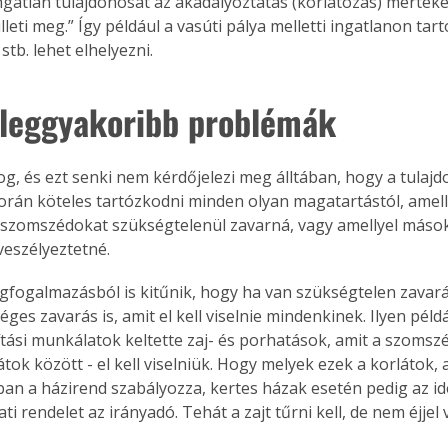
ngatlan tulajdonosát az akadályoztatás (korlátozás) mérték
illeti meg.” Így például a vasúti pálya melletti ingatlanon tar
stb. lehet elhelyezni.
 leggyakoribb problémák
og, és ezt senki nem kérdőjelezi meg álltában, hogy a tulajd
orán köteles tartózkodni minden olyan magatartástól, amell
szomszédokat szükségtelenül zavarná, vagy amellyel mások
veszélyeztetné.
gfogalmazásból is kitűnik, hogy ha van szükségtelen zavarás
ges zavarás is, amit el kell viselnie mindenkinek. Ilyen péld
jítási munkálatok keltette zaj- és porhatások, amit a szomsz
tok között - el kell viselniük. Hogy melyek ezek a korlátok, a
an a házirend szabályozza, kertes házak esetén pedig az id
 rendelet az irányadó. Tehát a zajt tűrni kell, de nem éjjel