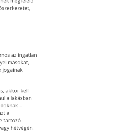
ének megfelelő 
tószerkezetet, 
onos az ingatlan 
yel másokat, 
 jogainak 
, akkor kell 
ául a lakásban 
édoknak – 
zt a 
e tartozó 
 vagy hétvégén.