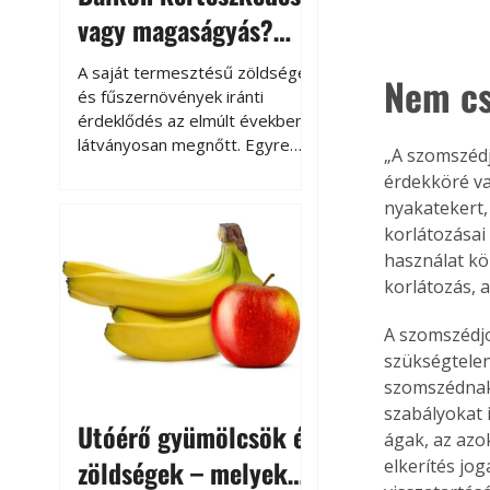
vagy magaságyás?
Helytakarékos
A saját termesztésű zöldségek
Nem cs
kertészkedés
és fűszernövények iránti
érdeklődés az elmúlt években
látványosan megnőtt. Egyre
„A szomszédj
többen szeretnék tudni, honnan
érdekköré va
származik az élelmiszer az
nyakatekert,
asztalukra, miközben a
korlátozásai
kertészkedés sokak számára
használat kö
kikapcsolódást és feltöltődést
korlátozás, 
is jelent.
A szomszédjo
szükségtelen 
szomszédnak 
szabályokat 
Utóérő gyümölcsök és
ágak, az azo
zöldségek – melyek
elkerítés jog