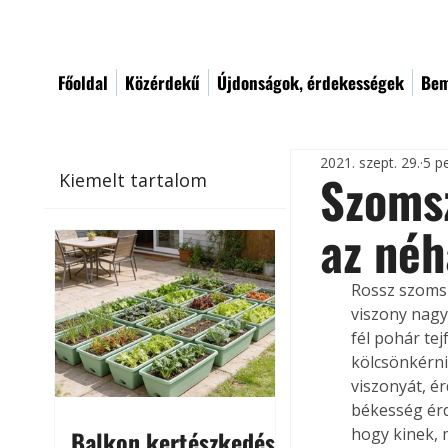
Főoldal
Közérdekű
Újdonságok, érdekességek
Bem
2021. szept. 29.
5 p
Szomsz
Kiemelt tartalom
az né
Rossz szomsz
viszony nagy
fél pohár te
kölcsönkérni
viszonyát, 
békesség ér
hogy kinek, m
Balkon kertészkedés