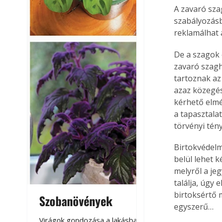
A zavaró sza
szabályozásb
reklamálhat 
De a szagok 
zavaró szagha
tartoznak az
azaz közegés
kérhető elmé
a tapasztala
törvényi tén
Birtokvédelmi
belül lehet k
melyről a je
találja, úgy e
birtoksértő m
Szobanövények
Virágoskert: k
egyszerű…
teraszon, laká
Virágok gondozása a lakásban,