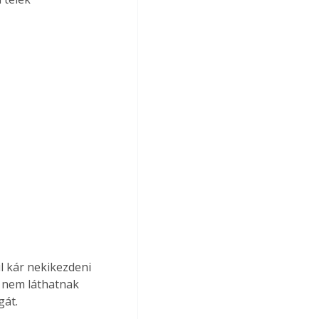
l kár nekikezdeni 
k nem láthatnak 
gát.