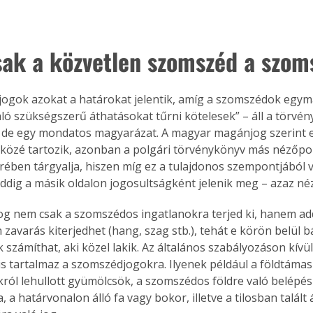
ak a közvetlen szomszéd a szom
ogok azokat a határokat jelentik, amíg a szomszédok egymá
ló szükségszerű áthatásokat tűrni kötelesek” – áll a törvény
 de egy mondatos magyarázat. A magyar magánjog szerint ez
 közé tartozik, azonban a polgári törvénykönyv más nézőpo
rében tárgyalja, hiszen míg ez a tulajdonos szempontjából 
addig a másik oldalon jogosultságként jelenik meg – azaz n
g nem csak a szomszédos ingatlanokra terjed ki, hanem add
zavarás kiterjedhet (hang, szag stb.), tehát e körön belül bá
számíthat, aki közel lakik. Az általános szabályozáson kívül
is tartalmaz a szomszédjogokra. Ilyenek például a földtámasz
król lehullott gyümölcsök, a szomszédos földre való belépés 
a, a határvonalon álló fa vagy bokor, illetve a tilosban talált á