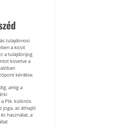
széd
s tulajdonosi 
ben a kicsit 
 a tulajdonjog 
ntot követve a 
valóban 
ézőpont kérdése.
ig, amíg a 
rki 
 a Ptk. különös 
 joga, az áthajló 
és használat, a 
llat 