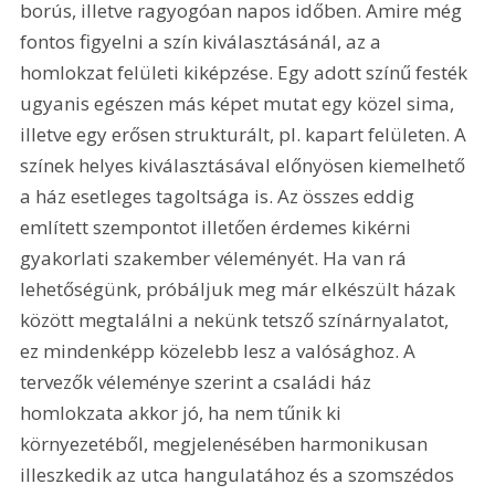
borús, illetve ragyogóan napos időben. Amire még 
fontos figyelni a szín kiválasztásánál, az a 
homlokzat felületi kiképzése. Egy adott színű festék 
ugyanis egészen más képet mutat egy közel sima, 
illetve egy erősen strukturált, pl. kapart felületen. A 
színek helyes kiválasztásával előnyösen kiemelhető 
a ház esetleges tagoltsága is. Az összes eddig 
említett szempontot illetően érdemes kikérni 
gyakorlati szakember véleményét. Ha van rá 
lehetőségünk, próbáljuk meg már elkészült házak 
között megtalálni a nekünk tetsző színárnyalatot, 
ez mindenképp közelebb lesz a valósághoz. A 
tervezők véleménye szerint a családi ház 
homlokzata akkor jó, ha nem tűnik ki 
környezetéből, megjelenésében harmonikusan 
illeszkedik az utca hangulatához és a szomszédos 