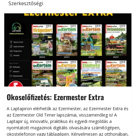
Szerkesztőségi
Okoselőfizetés: Ezermester Extra
A Laptapiron elérhetők az Ezermester, az Ezermester Extra és
az Ezermester Old Timer lapszámai, visszamenőleg is! A
Laptapir új, innovatív, praktikus és egyedi megoldás a
L
nyomtatott magazinok digitális olvasására számítógépen,
okostelefonon vagy táblagépen. Kényelmesen az otthonában,