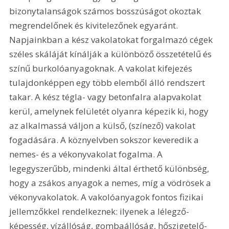
bizonytalanságok számos bosszúságot okoztak 
megrendelőnek és kivitelezőnek egyaránt. 
Napjainkban a kész vakolatokat forgalmazó cégek 
széles skáláját kínálják a különböző összetételű és 
színű burkolóanyagoknak. A vakolat kifejezés 
tulajdonképpen egy több elemből álló rendszert 
takar. A kész tégla- vagy betonfalra alapvakolat 
kerül, amelynek felületét olyanra képezik ki, hogy 
az alkalmassá váljon a külső, (színező) vakolat 
fogadására. A köznyelvben sokszor keveredik a 
nemes- és a vékonyvakolat fogalma. A 
legegyszerűbb, mindenki által érthető különbség, 
hogy a zsákos anyagok a nemes, míg a vödrösek a 
vékonyvakolatok. A vakolóanyagok fontos fizikai 
jellemzőkkel rendelkeznek: ilyenek a lélegző-
képesség, vízállóság, gombaállóság, hőszigetelő-