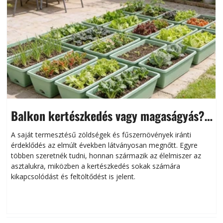
Balkon kertészkedés vagy magaságyás?
Helytakarékos kertészkedés
A saját termesztésű zöldségek és fűszernövények iránti
érdeklődés az elmúlt években látványosan megnőtt. Egyre
többen szeretnék tudni, honnan származik az élelmiszer az
l
asztalukra, miközben a kertészkedés sokak számára
kikapcsolódást és feltöltődést is jelent.
é
d