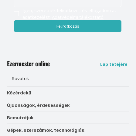
Igen, szeretnék feliratkozni, és elfogadom az 
adatkezelést. 
Adatvédelmi tájékoztató
Feliratkozás
Ezermester online
Lap tetejére
Rovatok
Közérdekű
Újdonságok, érdekességek
Bemutatjuk
Gépek, szerszámok, technológiák