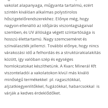
vakolat alapanyaga, műgyanta tartalmú, ezért 
szintén kiválóan alkalmas polystirolos 
hőszigetelőrendszerekhez. Előnye még, hogy 
nagyon ellenálló az időjárás viszontagságaival 
szemben, és UV állósága végett színtartósága is 
hosszú élettartamú. Nagy szemcseméret és 
színválaszték jellemzi. További előnye, hogy nincs 
várakozási idő a felhordás és a struktúrakialakítás 
között, így valóban szép és egységes 
homlokzatokat készíthetünk. A Kvarc Minerál Kft 
viszonteladói a vakolatokon kívül más kiváló 
minőségű termékekkel  pl. ragasztókkal, 
aljzatkiegyenlítőkkel, fugázókkal, habarcsokkal  is 
várják a kedves érdeklődőket. 