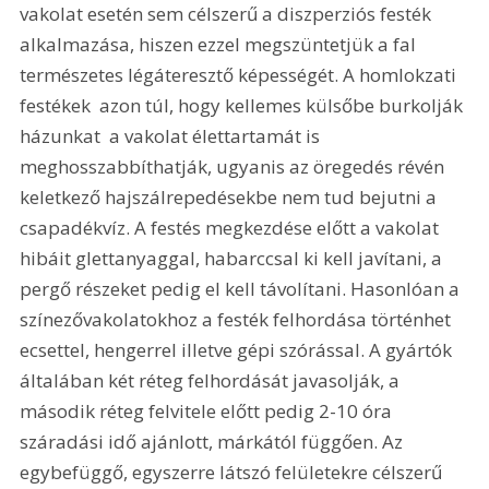
vakolat esetén sem célszerű a diszperziós festék 
alkalmazása, hiszen ezzel megszüntetjük a fal 
természetes légáteresztő képességét. A homlokzati 
festékek  azon túl, hogy kellemes külsőbe burkolják 
házunkat  a vakolat élettartamát is 
meghosszabbíthatják, ugyanis az öregedés révén 
keletkező hajszálrepedésekbe nem tud bejutni a 
csapadékvíz. A festés megkezdése előtt a vakolat 
hibáit glettanyaggal, habarccsal ki kell javítani, a 
pergő részeket pedig el kell távolítani. Hasonlóan a 
színezővakolatokhoz a festék felhordása történhet 
ecsettel, hengerrel illetve gépi szórással. A gyártók 
általában két réteg felhordását javasolják, a 
második réteg felvitele előtt pedig 2-10 óra 
száradási idő ajánlott, márkától függően. Az 
egybefüggő, egyszerre látszó felületekre célszerű 