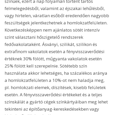
színűek, ezért a nap folyamán történt tartós 
felmelegedésből, valamint az éjszakai lehűlésből, 
vagy hirtelen, váratlan esőből eredendően nagyobb 
feszültségek jelentkezhetnek a homlokzatfelületen. 
Következésképpen nem ajánlatos sötét intenzív 
színt választani hőszigetelő rendszerek 
fedővakolataként. Ásványi, szilikát, szilikon és 
extrafinom vakolatok esetén a fényvisszaverődési 
értéknek 30% fölött, műgyanta vakolatok esetén 
25% fölött kell szerepelnie. Sötétebb szín 
használata akkor lehetséges, ha százalékos aránya 
a homlokzatfelületen a 10%-ot nem haladja meg, 
pl. homlokzati elemek, díszítések, kisebb felületek 
esetén. A fényvisszaverődési értékeket és a teljes 
színskálát a gyártó cégek színkártyáiban meg lehet 
tekinteni az építőanyag-kereskedésekben vagy 