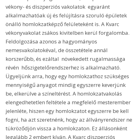
vékony- és diszperziós vakolatok  egyaránt 
alkalmazhatóak új és felújításra szoruló épületek 
önálló homlokzatképző felületeként is. A Kvarc 
vékonyvakolat zsákos kivitelben kerül forgalomba. 
Feldolgozása azonos a hagyományos 
nemesvakolatokéval, de összetétele annál 
korszerűbb, és ezáltal  növekedett rugalmassága 
révén  hőszigetelőrendszerhez is alkalmazható. 
Ügyeljünk arra, hogy egy homlokzathoz szükséges 
mennyiségű anyagot mindig egyszerre keverjünk 
be, elkerülve a színeltérést. A homlokzatvakolás 
elengedhetetlen feltétele a megfelelő mesterember 
jelenléte, hiszen egy homlokzatot egyszerre be kell 
fogni, ha azt szeretnénk, hogy az állványrendszer ne 
tükröződjön vissza a homlokzaton. Ez állásonként 
legalább 2 embert kíván. A Kvarc diszperziós 