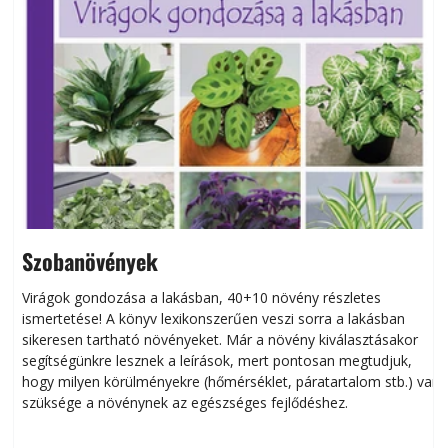
Szobanövények
Virágok gondozása a lakásban, 40+10 növény részletes
ismertetése! A könyv lexikonszerűen veszi sorra a lakásban
s
sikeresen tart­ha­tó növényeket. Már a növény kiválasztásakor
h
segítségünkre lesznek a leírások, mert pontosan megtudjuk,
k
hogy milyen körülményekre (hőmérséklet, páratartalom stb.) van
szüksége a növénynek az egészséges fejlődéshez.
t