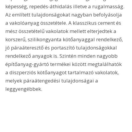
képesség, repedés-áthidalás illetve a rugalmasság. 
Az említett tulajdonságokat nagyban befolyásolja 
a vakolóanyag összetétele. A klasszikus cement és 
mész összetételű vakolatok mellett elterjedtek a 
korszerű, szilikongyanta kötőanyaggal rendelkező, 
jó páraáteresztő és portaszító tulajdonságokkal 
rendelkező anyagok is. Szintén minden nagyobb 
építőanyag-gyártó termékei között megtalálhatók 
a diszperziós kötőanyagot tartalmazó vakolatok, 
melyek páraátengedési tulajdonságai a 
leggyengébbek. 