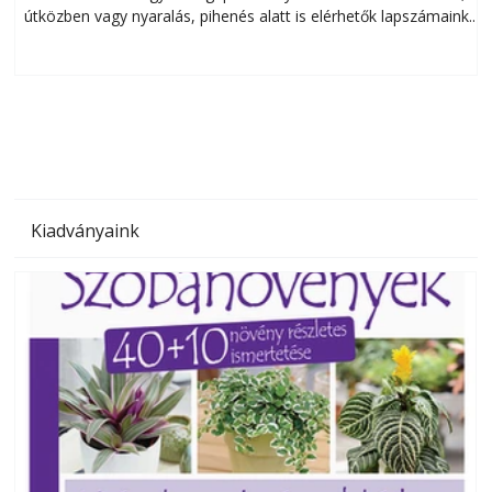
útközben vagy nyaralás, pihenés alatt is elérhetők lapszámaink.
ú
Bárhol, bármikor, akár külföldön élve vagy dolgozva is
B
olvashatók az Ezermester lapszámai. A Laptapir kényelmes
megoldás, mert: – t
Kiadványaink