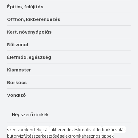
Építés, felújítás
Otthon, lakberendezés
Kert, növényápolás
Női vonal
Életmód, egészség
Kismester
Barkács
Vonalzó
Népszerű címkék
szerszám
kert
felújítás
lakberendezés
kreatív ötlet
barkácsolás
bútor
víz
fűtés
szerkesztőség
elektronika
hasznos tippek