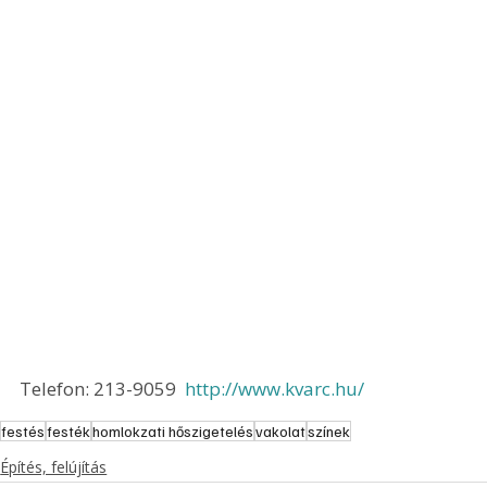
Telefon: 213-9059  
http://www.kvarc.hu/
festés
festék
homlokzati hőszigetelés
vakolat
színek
Építés, felújítás