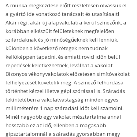
A munka megkezdése előtt részletesen olvassuk el 
a gyártó ide vonatkozó tanácsait és utasításait! 
Akár régi, akár új alapvakolatra kerül színezőnk, a 
korábban elkészült felületeknek megfelelően 
szilárdaknak és jó minőségűeknek kell lenniük, 
különben a következő rétegek nem tudnak 
kellőképpen tapadni, és emiatt rövid időn belül 
repedések keletkezhetnek, leválhat a vakolat. 
Bizonyos vékonyvakolatok előzetesen simítóvakolat 
felhelyezését követelik meg. A színező felhordása 
történhet kézzel illetve gépi szórással is. Száradás 
tekintetében a vakolatvastagság minden egyes 
milliméterére 1 nap száradási időt kell számolni. 
Minél nagyobb egy vakolat mésztartalma annál 
hosszabb ez az idő, ellenben a magasabb 
gipsztartalomnál a száradás gyorsabban megy 