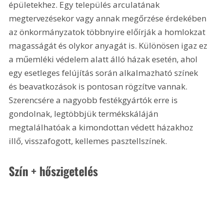
épületekhez. Egy település arculatának 
megtervezésekor vagy annak megőrzése érdekében 
az önkormányzatok többnyire előírják a homlokzat 
magasságát és olykor anyagát is. Különösen igaz ez 
a műemléki védelem alatt álló házak esetén, ahol 
egy esetleges felújítás során alkalmazható színek 
és beavatkozások is pontosan rögzítve vannak. 
Szerencsére a nagyobb festékgyártók erre is 
gondolnak, legtöbbjük termékskáláján 
megtalálhatóak a kimondottan védett házakhoz 
illő, visszafogott, kellemes pasztellszínek.
Szín + hőszigetelés