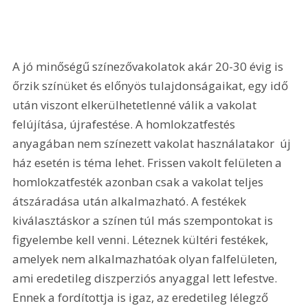
A jó minőségű színezővakolatok akár 20-30 évig is 
őrzik színüket és előnyös tulajdonságaikat, egy idő 
után viszont elkerülhetetlenné válik a vakolat 
felújítása, újrafestése. A homlokzatfestés  
anyagában nem színezett vakolat használatakor  új 
ház esetén is téma lehet. Frissen vakolt felületen a 
homlokzatfesték azonban csak a vakolat teljes 
átszáradása után alkalmazható. A festékek 
kiválasztáskor a színen túl más szempontokat is 
figyelembe kell venni. Léteznek kültéri festékek, 
amelyek nem alkalmazhatóak olyan falfelületen, 
ami eredetileg diszperziós anyaggal lett lefestve. 
Ennek a fordítottja is igaz, az eredetileg lélegző 