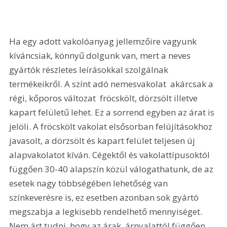
Ha egy adott vakolóanyag jellemzőire vagyunk 
kíváncsiak, könnyű dolgunk van, mert a neves 
gyártók részletes leírásokkal szolgálnak 
termékeikről. A színt adó nemesvakolat  akárcsak a 
régi, kőporos változat  fröcskölt, dörzsölt illetve 
kapart felületű lehet. Ez a sorrend egyben az árat is 
jelöli. A fröcskölt vakolat elsősorban felújításokhoz 
javasolt, a dörzsölt és kapart felület teljesen új 
alapvakolatot kíván. Cégektől és vakolattípusoktól 
függően 30-40 alapszín közül válogathatunk, de az 
esetek nagy többségében lehetőség van 
színkeverésre is, ez esetben azonban sok gyártó 
megszabja a legkisebb rendelhető mennyiséget. 
Nem árt tudni, hogy az árak, árnyalattól függően, 