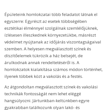
Épületeink homlokzatai több feladatot látnak el 
egyszerre: Egyrészt az esetek többségében 
esztétikai élménnyel szolgálnak szemlélőjüknek, 
ízlésesen illeszkednek környezetükbe, másrészt 
védelmet nyújtanak az időjárás viszontagságaival 
szemben. A helyesen megválasztott színek és 
díszítőelemek tükrözik a ház belsejét, de 
árulkodnak annak rendeltetéséről is. A 
homlokzatok kialakítása számos módon történhet, 
ilyenek többek közt a vakolás és a festés. 
Az átgondoltan megválasztott színek és vakolási 
technikák fontosságát nem lehet eléggé 
hangsúlyozni. Jártunkban-keltünkben egyre 
gyakrabban találkozunk olyan lakó- és 