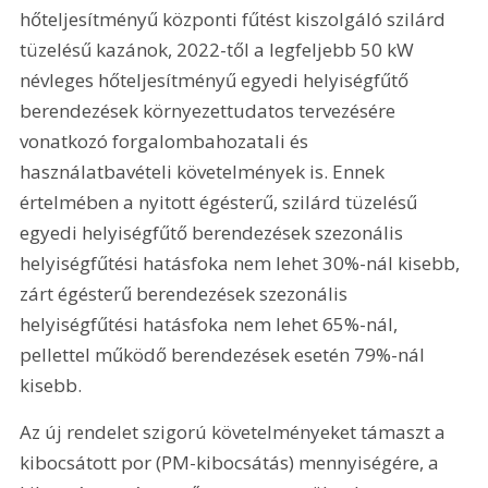
hőteljesítményű központi fűtést kiszolgáló szilárd 
tüzelésű kazánok, 2022-től a legfeljebb 50 kW 
névleges hőteljesítményű egyedi helyiségfűtő 
berendezések környezettudatos tervezésére 
vonatkozó forgalombahozatali és 
használatbavételi követelmények is. Ennek 
értelmében a nyitott égésterű, szilárd tüzelésű 
egyedi helyiségfűtő berendezések szezonális 
helyiségfűtési hatásfoka nem lehet 30%-nál kisebb, 
zárt égésterű berendezések szezonális 
helyiségfűtési hatásfoka nem lehet 65%-nál, 
pellettel működő berendezések esetén 79%-nál 
kisebb.
Az új rendelet szigorú követelményeket támaszt a 
kibocsátott por (PM-kibocsátás) mennyiségére, a 