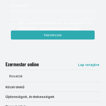
E-mail cím
*
Igen, szeretnék feliratkozni, és elfogadom az 
adatkezelést. 
Adatvédelmi tájékoztató
Feliratkozás
Ezermester online
Lap tetejére
Rovatok
Közérdekű
Újdonságok, érdekességek