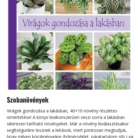
Szobanövények
Virágok gondozása a lakásban, 40+10 növény részletes
ismertetése! A könyv lexikonszerűen veszi sorra a lakásban
s
sikeresen tart­ha­tó növényeket. Már a növény kiválasztásakor
h
segítségünkre lesznek a leírások, mert pontosan megtudjuk,
k
hogy milyen körülményekre (hőmérséklet, páratartalom stb.) van