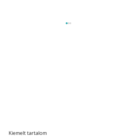
A varrógép és a varrás
Kiemelt tartalom