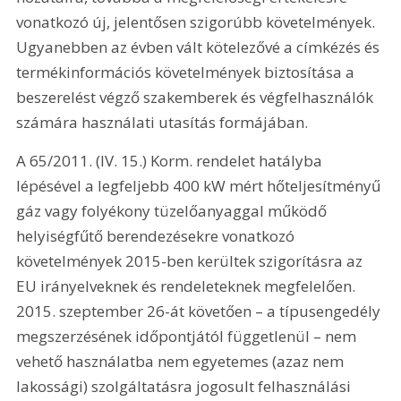
vonatkozó új, jelentősen szigorúbb követelmények. 
Ugyanebben az évben vált kötelezővé a címkézés és 
termékinformációs követelmények biztosítása a 
beszerelést végző szakemberek és végfelhasználók 
számára használati utasítás formájában.
A 65/2011. (IV. 15.) Korm. rendelet hatályba 
lépésével a legfeljebb 400 kW mért hőteljesítményű 
gáz vagy folyékony tüzelőanyaggal működő 
helyiségfűtő berendezésekre vonatkozó 
követelmények 2015-ben kerültek szigorításra az 
EU irányelveknek és rendeleteknek megfelelően. 
2015. szeptember 26-át követően – a típusengedély 
megszerzésének időpontjától függetlenül – nem 
vehető használatba nem egyetemes (azaz nem 
lakossági) szolgáltatásra jogosult felhasználási 