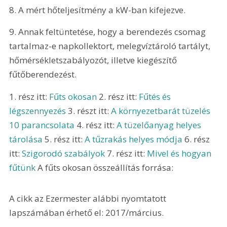
8. A mért hőteljesítmény a kW-ban kifejezve.
9. Annak feltüntetése, hogy a berendezés csomag 
tartalmaz-e napkollektort, melegvíztároló tartályt, 
hőmérsékletszabályozót, illetve kiegészítő 
fűtőberendezést.
1. rész itt: 
Fűts okosan
 2. rész itt: 
Fűtés és 
légszennyezés
 3. részt itt: 
A környezetbarát tüzelés 
10 parancsolata
 4. rész itt: 
A tüzelőanyag helyes 
tárolása
 5. rész itt: 
A tűzrakás helyes módja
 6. rész 
itt: 
Szigorodó szabályok
 7. rész itt: 
Mivel és hogyan 
fűtünk
 A fűts okosan összeállítás forrása: 
A cikk az Ezermester alábbi nyomtatott 
lapszámában érhető el: 2017/március.