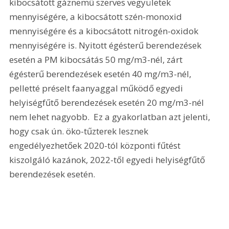
kibocsátott gáznemű szerves vegyületek 
mennyiségére, a kibocsátott szén-monoxid 
mennyiségére és a kibocsátott nitrogén-oxidok 
mennyiségére is. Nyitott égésterű berendezések 
esetén a PM kibocsátás 50 mg/m3-nél, zárt 
égésterű berendezések esetén 40 mg/m3-nél, 
pelletté préselt faanyaggal működő egyedi 
helyiségfűtő berendezések esetén 20 mg/m3-nél 
nem lehet nagyobb.  Ez a gyakorlatban azt jelenti, 
hogy csak ún. öko-tűzterek lesznek 
engedélyezhetőek 2020-tól központi fűtést 
kiszolgáló kazánok, 2022-től egyedi helyiségfűtő 
berendezések esetén.