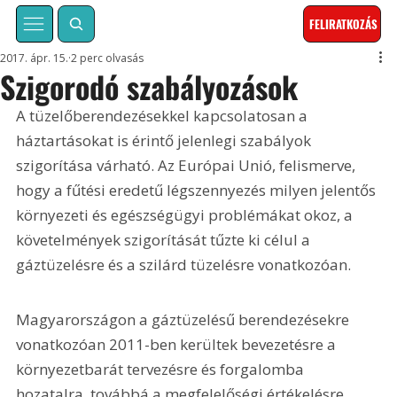
FELIRATKOZÁS
2017. ápr. 15.
2 perc olvasás
Szigorodó szabályozások
A tüzelőberendezésekkel kapcsolatosan a 
háztartásokat is érintő jelenlegi szabályok 
szigorítása várható. Az Európai Unió, felismerve, 
hogy a fűtési eredetű légszennyezés milyen jelentős 
környezeti és egészségügyi problémákat okoz, a 
követelmények szigorítását tűzte ki célul a 
gáztüzelésre és a szilárd tüzelésre vonatkozóan.
Magyarországon a gáztüzelésű berendezésekre 
vonatkozóan 2011-ben kerültek bevezetésre a 
környezetbarát tervezésre és forgalomba 
hozatalra, továbbá a megfelelőségi értékelésre 