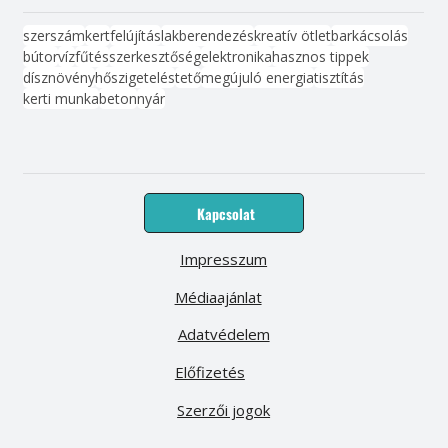
szerszám
kert
felújítás
lakberendezés
kreatív ötlet
barkácsolás
bútor
víz
fűtés
szerkesztőség
elektronika
hasznos tippek
dísznövény
hőszigetelés
tető
megújuló energia
tisztítás
kerti munka
beton
nyár
Kapcsolat
Impresszum
Médiaajánlat
Adatvédelem
Előfizetés
Szerzői jogok