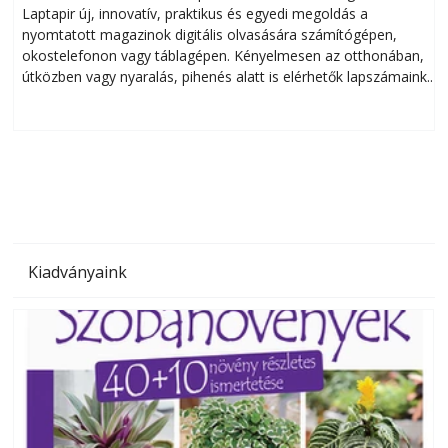
Laptapir új, innovatív, praktikus és egyedi megoldás a
L
nyomtatott magazinok digitális olvasására számítógépen,
okostelefonon vagy táblagépen. Kényelmesen az otthonában,
útközben vagy nyaralás, pihenés alatt is elérhetők lapszámaink.
ú
Bárhol, bármikor, akár külföldön élve vagy dolgozva is
B
olvashatók az Ezermester lapszámai. A Laptapir kényelmes
megoldás, mert: – t
Kiadványaink