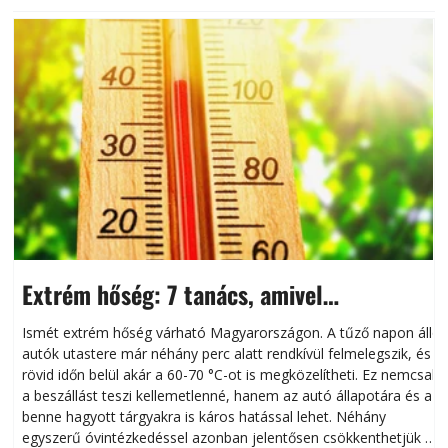
Extrém hőség: 7 tanács, amivel
megóvhatjuk autónkat a nyári károktól
Ismét extrém hőség várható Magyarországon. A tűző napon álló
autók utastere már néhány perc alatt rendkívül felmelegszik, és
rövid időn belül akár a 60-70 °C-ot is megközelítheti. Ez nemcsak
n
a beszállást teszi kellemetlenné, hanem az autó állapotára és a
benne hagyott tárgyakra is káros hatással lehet. Néhány
egyszerű óvintézkedéssel azonban jelentősen csökkenthetjük a