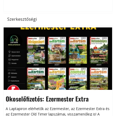
hőség káros hatásait.
l
Szerkesztőségi
Okoselőfizetés: Ezermester Extra
A Laptapiron elérhetők az Ezermester, az Ezermester Extra és
az Ezermester Old Timer lapszámai, visszamenőleg is! A