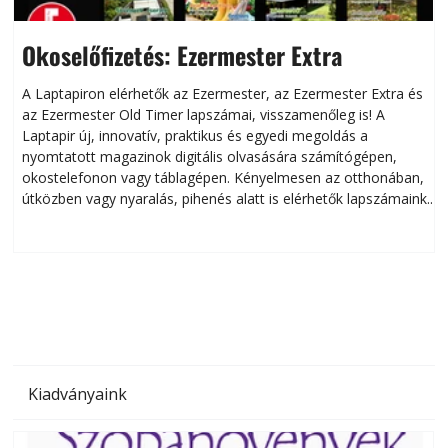
Okoselőfizetés: Ezermester Extra
A Laptapiron elérhetők az Ezermester, az Ezermester Extra és
az Ezermester Old Timer lapszámai, visszamenőleg is! A
Laptapir új, innovatív, praktikus és egyedi megoldás a
L
nyomtatott magazinok digitális olvasására számítógépen,
okostelefonon vagy táblagépen. Kényelmesen az otthonában,
útközben vagy nyaralás, pihenés alatt is elérhetők lapszámaink.
ú
Bárhol, bármikor, akár külföldön élve vagy dolgozva is
B
olvashatók az Ezermester lapszámai. A Laptapir kényelmes
megoldás, mert: – t
Kiadványaink