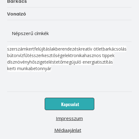
Barkács
Vonalzó
Népszerű címkék
szerszám
kert
felújítás
lakberendezés
kreatív ötlet
barkácsolás
bútor
víz
fűtés
szerkesztőség
elektronika
hasznos tippek
dísznövény
hőszigetelés
tető
megújuló energia
tisztítás
kerti munka
beton
nyár
Kapcsolat
Impresszum
Médiaajánlat