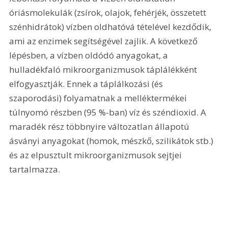
óriásmolekulák (zsírok, olajok, fehérjék, összetett 
szénhidrátok) vízben oldhatóvá tételével kezdődik, 
ami az enzimek segítségével zajlik. A következő 
lépésben, a vízben oldódó anyagokat, a 
hulladékfaló mikroorganizmusok táplálékként 
elfogyasztják. Ennek a táplálkozási (és 
szaporodási) folyamatnak a melléktermékei 
túlnyomó részben (95 %-ban) víz és széndioxid. A 
maradék rész többnyire változatlan állapotú 
ásványi anyagokat (homok, mészkő, szilikátok stb.) 
és az elpusztult mikroorganizmusok sejtjei 
tartalmazza.