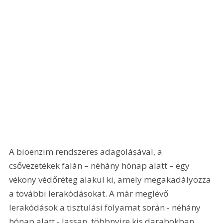
A bioenzim rendszeres adagolásával, a 
csővezetékek falán – néhány hónap alatt – egy 
vékony védőréteg alakul ki, amely megakadályozza 
a további lerakódásokat. A már meglévő 
lerakódások a tisztulási folyamat során - néhány 
hónap alatt - lassan, többnyire kis darabokban 