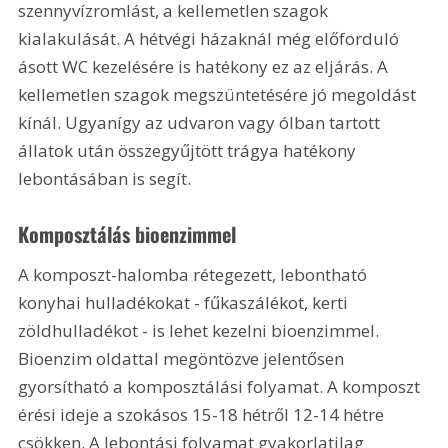
szennyvízromlást, a kellemetlen szagok 
kialakulását. A hétvégi házaknál még előforduló 
ásott WC kezelésére is hatékony ez az eljárás. A 
kellemetlen szagok megszüntetésére jó megoldást 
kínál. Ugyanígy az udvaron vagy ólban tartott 
állatok után összegyűjtött trágya hatékony 
lebontásában is segít. 
Komposztálás bioenzimmel
A komposzt-halomba rétegezett, lebontható 
konyhai hulladékokat - fűkaszálékot, kerti 
zöldhulladékot - is lehet kezelni bioenzimmel. 
Bioenzim oldattal megöntözve jelentősen 
gyorsítható a komposztálási folyamat. A komposzt 
érési ideje a szokásos 15-18 hétről 12-14 hétre 
csökken. A lebontási folyamat gyakorlatilag 