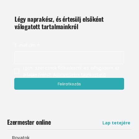
Légy naprakész, és értesülj elsőként
válogatott tartalmainkról
E-mail cím
*
Igen, szeretnék feliratkozni, és elfogadom az 
adatkezelést. 
Adatvédelmi tájékoztató
Feliratkozás
Ezermester online
Lap tetejére
Rovatok