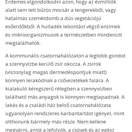
Érdemes elgondolkodni azon, hogy az évmilliók 
alatt sem lett bűzös mocsár a tengerekből, vagy 
hatalmas szemétdomb a dús vegetációjú 
esőerdőkből. A hulladék lebontást végző enzimek 
és mikroorganizmusok a természetben mindenütt 
megtalálhatók.
A kommunális csatornahálózaton a legtöbb gondot 
a szennyvízbe kerülő zsír okozza. A zsírok 
(viszonylag magas dermedéspontjuk miatt) 
könnyen lerakódnak a csővezetékek falára. A 
kialakuló kéregszerű rétegben a szennyvízben 
található más anyagok is könnyen megtapadnak. A 
lakás és a családi ház belső csatornahálózata 
ugyanolyan rendszeres karbantartást igényel, mint 
otthonunk bármely más része. Nem kellene 
megvárni, amíg a lefolyók, a csövek és az egész 