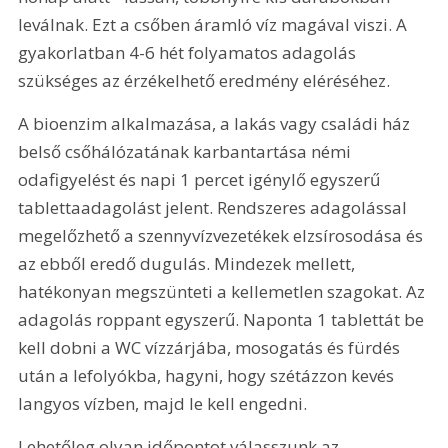
leválnak. Ezt a csőben áramló víz magával viszi. A 
gyakorlatban 4-6 hét folyamatos adagolás 
szükséges az érzékelhető eredmény eléréséhez.
A bioenzim alkalmazása, a lakás vagy családi ház 
belső csőhálózatának karbantartása némi 
odafigyelést és napi 1 percet igénylő egyszerű 
tablettaadagolást jelent. Rendszeres adagolással 
megelőzhető a szennyvízvezetékek elzsírosodása és 
az ebből eredő dugulás. Mindezek mellett, 
hatékonyan megszünteti a kellemetlen szagokat. Az 
adagolás roppant egyszerű. Naponta 1 tablettát be 
kell dobni a WC vízzárjába, mosogatás és fürdés 
után a lefolyókba, hagyni, hogy szétázzon kevés 
langyos vízben, majd le kell engedni.
Lehetőleg olyan időpontot válasszunk az 