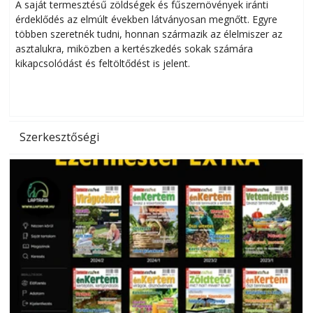
Helytakarékos kertészkedés
A saját termesztésű zöldségek és fűszernövények iránti
érdeklődés az elmúlt években látványosan megnőtt. Egyre
többen szeretnék tudni, honnan származik az élelmiszer az
l
asztalukra, miközben a kertészkedés sokak számára
kikapcsolódást és feltöltődést is jelent.
é
d
Szerkesztőségi