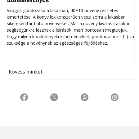
Virágok gondozása a lakásban, 40+10 növény részletes
ismertetése! A könyv lexikonszerűen veszi sorra a lakásban
s
sikeresen tart­ha­tó növényeket. Már a növény kiválasztásakor
h
segítségünkre lesznek a leírások, mert pontosan megtudjuk,
k
hogy milyen körülményekre (hőmérséklet, páratartalom stb.) van
szüksége a növénynek az egészséges fejlődéshez.
t
Kövess minket