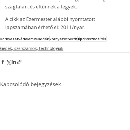
szagtalan, és eltűnnek a legyek.
A cikk az Ezermester alábbi nyomtatott 
lapszámában érhető el: 2011/nyár.
környezetvédelem
hulladék
környezetbarát
újrahasznosítás
Gépek, szerszámok, technológiák
Kapcsolódó bejegyzések