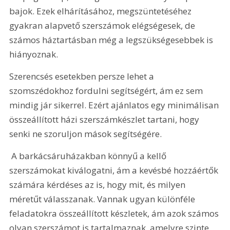
bajok. Ezek elhárításához, megszüntetéséhez 
gyakran alapvető szerszámok elégségesek, de 
számos háztartásban még a legszükségesebbek is 
hiányoznak.
Szerencsés esetekben persze lehet a 
szomszédokhoz fordulni segítségért, ám ez sem 
mindig jár sikerrel. Ezért ajánlatos egy minimálisan 
összeállított házi szerszámkészlet tartani, hogy 
senki ne szoruljon mások segítségére.
 A barkácsáruházakban könnyű a kellő 
szerszámokat kiválogatni, ám a kevésbé hozzáértők 
számára kérdéses az is, hogy mit, és milyen 
méretűt válasszanak. Vannak ugyan különféle 
feladatokra összeállított készletek, ám azok számos 
olyan szerszámot is tartalmaznak, amelyre szinte 