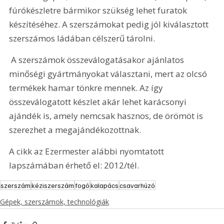
fúrókészletre bármikor szükség lehet furatok 
készítéséhez. A szerszámokat pedig jól kiválasztott 
szerszámos ládában célszerű tárolni. 
 A szerszámok összeválogatásakor ajánlatos 
minőségi gyártmányokat választani, mert az olcsó 
termékek hamar tönkre mennek. Az így 
összeválogatott készlet akár lehet karácsonyi 
ajándék is, amely nemcsak hasznos, de örömöt is 
szerezhet a megajándékozottnak.
A cikk az Ezermester alábbi nyomtatott 
lapszámában érhető el: 2012/tél.
szerszám
kéziszerszám
fogó
kalapács
csavarhúzó
Gépek, szerszámok, technológiák