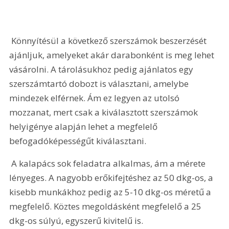
 Könnyítésül a következő szerszámok beszerzését 
ajánljuk, amelyeket akár darabonként is meg lehet 
vásárolni. A tárolásukhoz pedig ajánlatos egy 
szerszámtartó dobozt is választani, amelybe 
mindezek elférnek. Ám ez legyen az utolsó 
mozzanat, mert csak a kiválasztott szerszámok 
helyigénye alapján lehet a megfelelő 
befogadóképességűt kiválasztani.
 A kalapács sok feladatra alkalmas, ám a mérete 
lényeges. A nagyobb erőkifejtéshez az 50 dkg-os, a 
kisebb munkákhoz pedig az 5-10 dkg-os méretű a 
megfelelő. Köztes megoldásként megfelelő a 25 
dkg-os súlyú, egyszerű kivitelű is. 