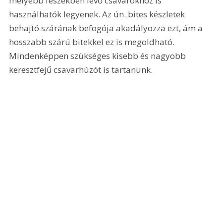
mélyebb fészekben levő csavarokhoz is 
használhatók legyenek. Az ún. bites készletek 
behajtó szárának befogója akadályozza ezt, ám a 
hosszabb szárú bitekkel ez is megoldható. 
Mindenképpen szükséges kisebb és nagyobb 
keresztfejű csavarhúzót is tartanunk.