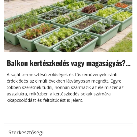
Balkon kertészkedés vagy magaságyás?
Helytakarékos kertészkedés
A saját termesztésű zöldségek és fűszernövények iránti
érdeklődés az elmúlt években látványosan megnőtt. Egyre
többen szeretnék tudni, honnan származik az élelmiszer az
l
asztalukra, miközben a kertészkedés sokak számára
kikapcsolódást és feltöltődést is jelent.
é
d
Szerkesztőségi