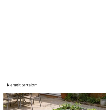
A varrógép és a varrás
Kiemelt tartalom