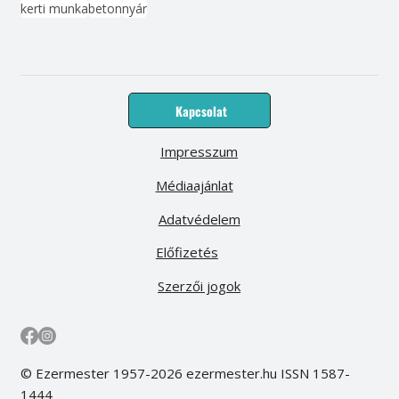
kerti munka
beton
nyár
Kapcsolat
Impresszum
Médiaajánlat
Adatvédelem
Előfizetés
Szerzői jogok
© Ezermester 1957-2026 ezermester.hu ISSN 1587-
1444