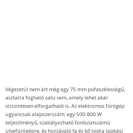
Végezetül nem árt még egy 75 mm pofaszélességű, 
asztalra fogható satu sem, amely lehet akár 
vízszintesen elforgatható is. Az elektromos fúrógép 
ugyancsak alapszerszám; egy 500-800 W 
teljesítményű, szabályozható fordulatszámú 
ütvefúrógépre, és hozzávaló fa és kő (vidia lapkás) 