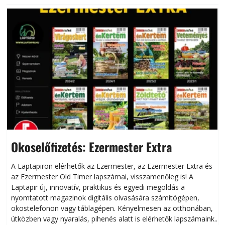
Okoselőfizetés: Ezermester Extra
A Laptapiron elérhetők az Ezermester, az Ezermester Extra és
az Ezermester Old Timer lapszámai, visszamenőleg is! A
Laptapir új, innovatív, praktikus és egyedi megoldás a
L
nyomtatott magazinok digitális olvasására számítógépen,
okostelefonon vagy táblagépen. Kényelmesen az otthonában,
útközben vagy nyaralás, pihenés alatt is elérhetők lapszámaink.
ú