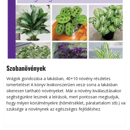
Szobanövények
Virágok gondozása a lakásban, 40+10 növény részletes
ismertetése! A könyv lexikonszerűen veszi sorra a lakásban
s
sikeresen tart­ha­tó növényeket. Már a növény kiválasztásakor
h
segítségünkre lesznek a leírások, mert pontosan megtudjuk,
k
hogy milyen körülményekre (hőmérséklet, páratartalom stb.) van
szüksége a növénynek az egészséges fejlődéshez.
t