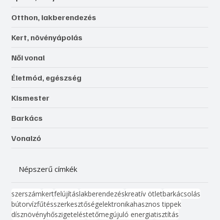
Otthon, lakberendezés
Kert, növényápolás
Női vonal
Életmód, egészség
Kismester
Barkács
Vonalzó
Népszerű címkék
szerszám
kert
felújítás
lakberendezés
kreatív ötlet
barkácsolás
bútor
víz
fűtés
szerkesztőség
elektronika
hasznos tippek
dísznövény
hőszigetelés
tető
megújuló energia
tisztítás