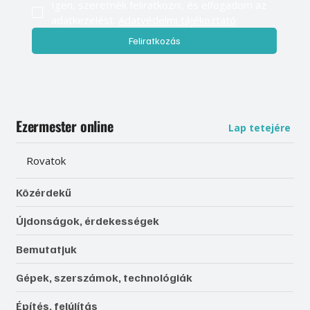
Igen, szeretnék feliratkozni, és elfogadom az 
adatkezelést. 
Adatvédelmi tájékoztató
Feliratkozás
Ezermester online
Lap tetejére
Rovatok
Közérdekű
Újdonságok, érdekességek
Bemutatjuk
Gépek, szerszámok, technológiák
Építés, felújítás