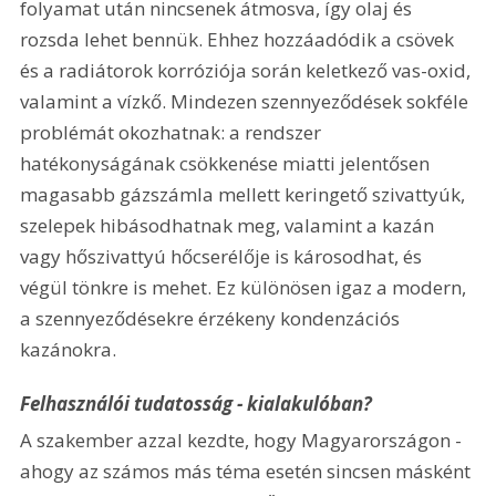
folyamat után nincsenek átmosva, így olaj és 
rozsda lehet bennük. Ehhez hozzáadódik a csövek 
és a radiátorok korróziója során keletkező vas-oxid, 
valamint a vízkő. Mindezen szennyeződések sokféle 
problémát okozhatnak: a rendszer 
hatékonyságának csökkenése miatti jelentősen 
magasabb gázszámla mellett keringető szivattyúk, 
szelepek hibásodhatnak meg, valamint a kazán 
vagy hőszivattyú hőcserélője is károsodhat, és 
végül tönkre is mehet. Ez különösen igaz a modern, 
a szennyeződésekre érzékeny kondenzációs 
kazánokra. 
Felhasználói tudatosság - kialakulóban?
A szakember azzal kezdte, hogy Magyarországon - 
ahogy az számos más téma esetén sincsen másként 