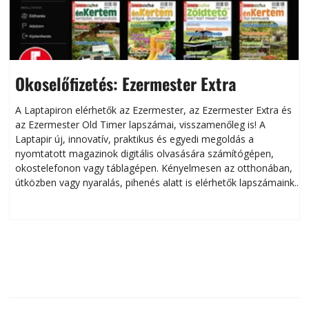
Okoselőfizetés: Ezermester Extra
A Laptapiron elérhetők az Ezermester, az Ezermester Extra és
az Ezermester Old Timer lapszámai, visszamenőleg is! A
Laptapir új, innovatív, praktikus és egyedi megoldás a
L
nyomtatott magazinok digitális olvasására számítógépen,
okostelefonon vagy táblagépen. Kényelmesen az otthonában,
útközben vagy nyaralás, pihenés alatt is elérhetők lapszámaink.
ú
Bárhol, bármikor, akár külföldön élve vagy dolgozva is
B
olvashatók az Ezermester lapszámai. A Laptapir kényelmes
megoldás, mert: – t