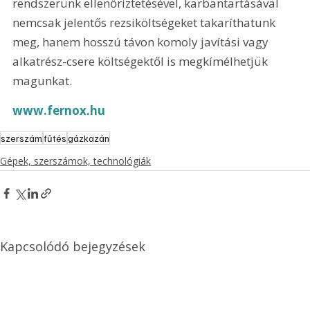
rendszerünk ellenőriztetésével, karbantartásával 
nemcsak jelentős rezsiköltségeket takaríthatunk 
meg, hanem hosszú távon komoly javítási vagy 
alkatrész-csere költségektől is megkímélhetjük 
magunkat. 
www.fernox.hu
szerszám
fűtés
gázkazán
Gépek, szerszámok, technológiák
Kapcsolódó bejegyzések