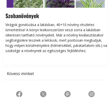
Szobanövények
Virágok gondozása a lakásban, 40+10 növény részletes
ismertetése! A könyv lexikonszerűen veszi sorra a lakásban
s
sikeresen tart­ha­tó növényeket. Már a növény kiválasztásakor
h
segítségünkre lesznek a leírások, mert pontosan megtudjuk,
k
hogy milyen körülményekre (hőmérséklet, páratartalom stb.) van
szüksége a növénynek az egészséges fejlődéshez.
t
Kövess minket