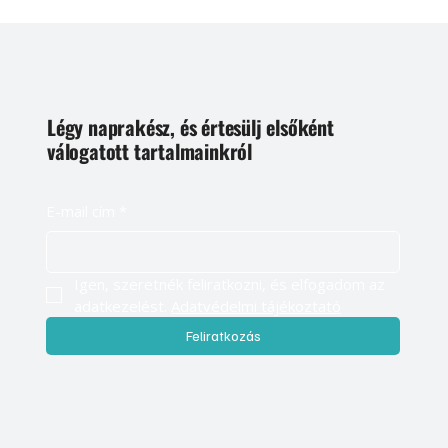
Légy naprakész, és értesülj elsőként
válogatott tartalmainkról
E-mail cím
*
Igen, szeretnék feliratkozni, és elfogadom az 
adatkezelést. 
Adatvédelmi tájékoztató
Feliratkozás