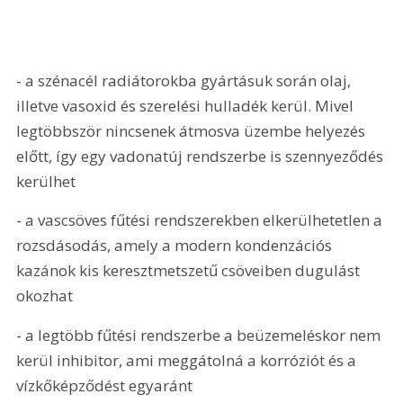
- a szénacél radiátorokba gyártásuk során olaj, 
illetve vasoxid és szerelési hulladék kerül. Mivel 
legtöbbször nincsenek átmosva üzembe helyezés 
előtt, így egy vadonatúj rendszerbe is szennyeződés 
kerülhet
- a vascsöves fűtési rendszerekben elkerülhetetlen a 
rozsdásodás, amely a modern kondenzációs 
kazánok kis keresztmetszetű csöveiben dugulást 
okozhat
- a legtöbb fűtési rendszerbe a beüzemeléskor nem 
kerül inhibitor, ami meggátolná a korróziót és a 
vízkőképződést egyaránt