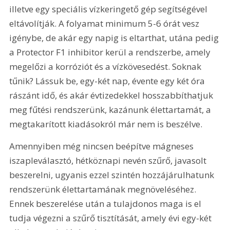
illetve egy speciális vízkeringető gép segítségével 
eltávolítják. A folyamat minimum 5-6 órát vesz 
igénybe, de akár egy napig is eltarthat, utána pedig 
a Protector F1 inhibitor kerül a rendszerbe, amely 
megelőzi a korróziót és a vízkövesedést. Soknak 
tűnik? Lássuk be, egy-két nap, évente egy két óra 
rászánt idő, és akár évtizedekkel hosszabbíthatjuk 
meg fűtési rendszerünk, kazánunk élettartamát, a 
megtakarított kiadásokról már nem is beszélve.
Amennyiben még nincsen beépítve mágneses 
iszapleválasztó, hétköznapi nevén szűrő, javasolt 
beszerelni, ugyanis ezzel szintén hozzájárulhatunk 
rendszerünk élettartamának megnöveléséhez. 
Ennek beszerelése után a tulajdonos maga is el 
tudja végezni a szűrő tisztítását, amely évi egy-két 