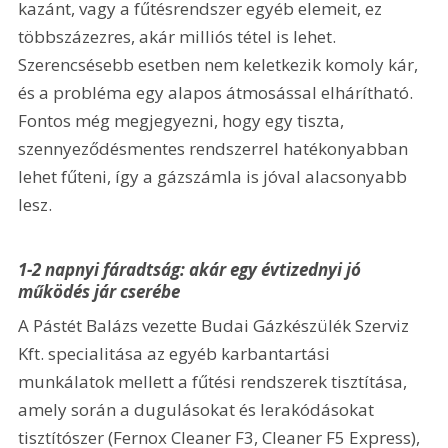
kazánt, vagy a fűtésrendszer egyéb elemeit, ez 
többszázezres, akár milliós tétel is lehet. 
Szerencsésebb esetben nem keletkezik komoly kár, 
és a probléma egy alapos átmosással elhárítható. 
Fontos még megjegyezni, hogy egy tiszta, 
szennyeződésmentes rendszerrel hatékonyabban 
lehet fűteni, így a gázszámla is jóval alacsonyabb 
lesz.
1-2 napnyi fáradtság: akár egy évtizednyi jó 
működés jár cserébe
A Pástét Balázs vezette Budai Gázkészülék Szerviz 
Kft. specialitása az egyéb karbantartási 
munkálatok mellett a fűtési rendszerek tisztítása, 
amely során a dugulásokat és lerakódásokat 
tisztítószer (Fernox Cleaner F3, Cleaner F5 Express), 