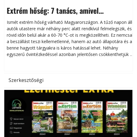
Extrém hőség: 7 tanács, amivel
megóvhatjuk autónkat a nyári károktól
Ismét extrém hőség várható Magyarországon. A tűző napon álló
autók utastere már néhány perc alatt rendkívül felmelegszik, és
rövid időn belül akár a 60-70 °C-ot is megközelítheti. Ez nemcsak
n
a beszállást teszi kellemetlenné, hanem az autó állapotára és a
benne hagyott tárgyakra is káros hatással lehet. Néhány
egyszerű óvintézkedéssel azonban jelentősen csökkenthetjük a
hőség káros hatásait.
l
Szerkesztőségi