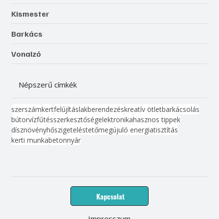
Kismester
Barkács
Vonalzó
Népszerű címkék
szerszám
kert
felújítás
lakberendezés
kreatív ötlet
barkácsolás
bútor
víz
fűtés
szerkesztőség
elektronika
hasznos tippek
dísznövény
hőszigetelés
tető
megújuló energia
tisztítás
kerti munka
beton
nyár
Kapcsolat
Impresszum