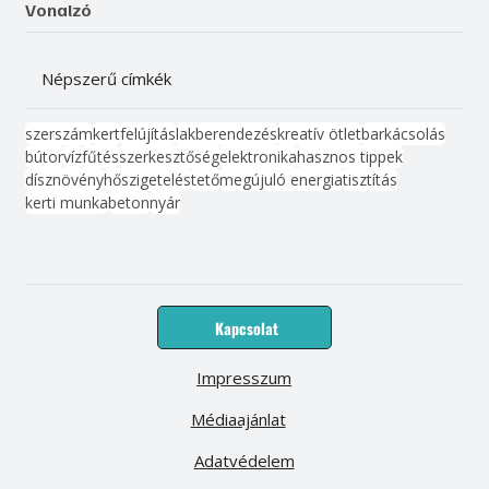
Vonalzó
Népszerű címkék
szerszám
kert
felújítás
lakberendezés
kreatív ötlet
barkácsolás
bútor
víz
fűtés
szerkesztőség
elektronika
hasznos tippek
dísznövény
hőszigetelés
tető
megújuló energia
tisztítás
kerti munka
beton
nyár
Kapcsolat
Impresszum
Médiaajánlat
Adatvédelem