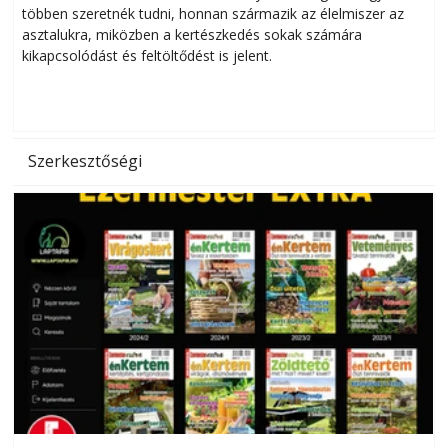
többen szeretnék tudni, honnan származik az élelmiszer az
l
asztalukra, miközben a kertészkedés sokak számára
kikapcsolódást és feltöltődést is jelent.
é
d
Szerkesztőségi