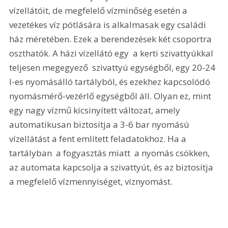
vízellátóit, de megfelelő vízminőség esetén a 
vezetékes víz pótlására is alkalmasak egy családi 
ház méretében. Ezek a berendezések két csoportra 
oszthatók. A házi vízellátó egy  a kerti szivattyúkkal 
teljesen megegyező  szivattyú egységből, egy 20-24 
l-es nyomásálló tartályból, és ezekhez kapcsolódó 
nyomásmérő-vezérlő egységből áll. Olyan ez, mint 
egy nagy vízmű kicsinyített változat, amely 
automatikusan biztosítja a 3-6 bar nyomású 
vízellátást a fent említett feladatokhoz. Ha a 
tartályban  a fogyasztás miatt  a nyomás csökken, 
az automata kapcsolja a szivattyút, és az biztosítja 
a megfelelő vízmennyiséget, víznyomást. 