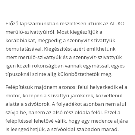
Előző lapszámunkban részletesen írtunk az AL-KO 
merülő-szivattyúiról. Most kiegészítjük a 
korábbiakat, mégpedig a szennyvíz szivattyúk 
bemutatásával. Kiegészítést azért említhetünk, 
mert merülő-szivattyúk és a szennyvíz-szivattyúk 
igen közeli rokonságban vannak egymással, egyes 
típusoknál szinte alig különböztethetők meg.
Felépítésük majdnem azonos: felül helyezkedik el a 
motor, középen a szivattyú járókerék, közvetlenül 
alatta a szívótorok. A folyadékot azonban nem alul 
szívja be, hanem az alsó rész oldala felöl. Ezzel a 
felépítéssel lehetővé válik, hogy egy medence aljára 
is leengedhetjük, a szívóoldal szabadon marad. 