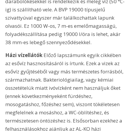
darabolókésekkel is rendelkezik és meleg víz (50 °C-
ig) is szállítható vele. A BVP 19000 típusjelű 
szivattyúval egyszer már találkozhattak lapunk 
olvasói. Ez 1000 W-os, 7 m-es emelőmagasságú, 
folyadékszállítása pedig 19000 l/óra is lehet, akár 
38 mm-es lebegő szennyeződésekkel.
Házi vízellátók
 Előző lapszámunk egyik cikkében 
az esővíz hasznosításáról is írtunk. Ezek a vizek az 
esővíz gyűjtéséből vagy más természetes forrásból, 
származhatnak. Bakteriológiailag, vagy kémiai 
összetételük miatt ivóvízként nem használjuk őket 
(ennek következményeként fürdéshez, 
mosogatáshoz, főzéshez sem), viszont tökéletesen 
megfelelnek a mosáshoz, a WC-öblítéshez, és 
természetesen öntözéshez is. Elsősorban ezekhez a 
felhasználásokhoz ajánljuk az AL-KO házi 