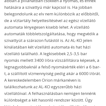
abban a pillanatban csökken a nyomás, és ennek 
hatására a szivattyú már kapcsol is. Ha jobban 
belegondolunk az elv nem különbözik az előbbitől, 
de a víztartály helyettesítésével az egész vízellátó 
automata lényegesen kisebb lehet. A vízellátó 
automaták többletszolgáltatása, hogy megvédik a 
szivattyút a szárazon futástól is. Az AL-KO jelen 
kínálatában két vízellátó automata és hat házi 
vízellátó található. A legkisebbek 2,5-3,5 bar 
nyomás mellett 3400 l/óra vízszállításra képesek, a 
legnagyobbaknál a felső nyomásérték eléri a 6 bar-
t, a szállított vízmennyiség pedig akár a 6000 l/órát. 
A kereskedelemben Orion márkanéven is 
találkozhatunk az AL-KO egyszerűbb házi 
vízellátóival. A felhasználásban nemigen tennénk 
különbséget a két hasonló rendszer között. Úgy 