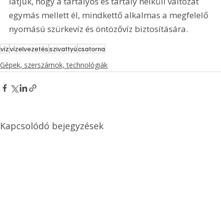
látjuk, hogy a tartályos és tartály nélküli változat 
egymás mellett él, mindkettő alkalmas a megfelelő 
nyomású szürkevíz és öntözővíz biztosítására.	 
víz
vízelvezetés
szivattyú
csatorna
Gépek, szerszámok, technológiák
Kapcsolódó bejegyzések