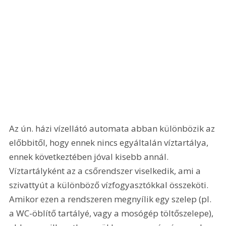
Az ún. házi vízellátó automata abban különbözik az 
előbbitől, hogy ennek nincs egyáltalán víztartálya, 
ennek következtében jóval kisebb annál. 
Víztartályként az a csőrendszer viselkedik, ami a 
szivattyút a különböző vízfogyasztókkal összeköti. 
Amikor ezen a rendszeren megnyílik egy szelep (pl. 
a WC-öblítő tartályé, vagy a mosógép töltőszelepe), 