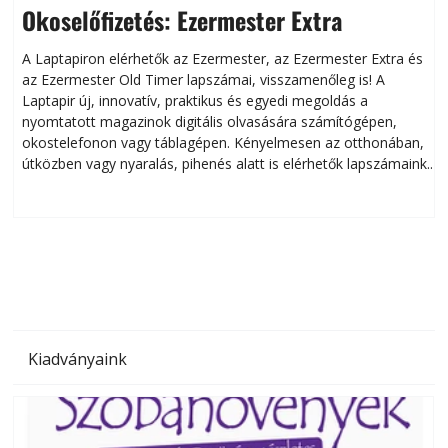
Okoselőfizetés: Ezermester Extra
A Laptapiron elérhetők az Ezermester, az Ezermester Extra és
az Ezermester Old Timer lapszámai, visszamenőleg is! A
Laptapir új, innovatív, praktikus és egyedi megoldás a
L
nyomtatott magazinok digitális olvasására számítógépen,
okostelefonon vagy táblagépen. Kényelmesen az otthonában,
útközben vagy nyaralás, pihenés alatt is elérhetők lapszámaink.
ú
Bárhol, bármikor, akár külföldön élve vagy dolgozva is
B
olvashatók az Ezermester lapszámai. A Laptapir kényelmes
megoldás, mert: – t
Kiadványaink