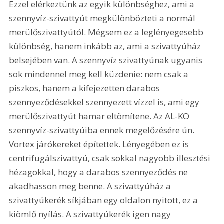
Ezzel elérkeztünk az egyik különbséghez, ami a 
szennyvíz-szivattyút megkülönbözteti a normál 
merülőszivattyútól. Mégsem ez a leglényegesebb 
különbség, hanem inkább az, ami a szivattyúház 
belsejében van. A szennyvíz szivattyúnak ugyanis 
sok mindennel meg kell küzdenie: nem csak a 
piszkos, hanem a kifejezetten darabos 
szennyeződésekkel szennyezett vízzel is, ami egy 
merülőszivattyút hamar eltömítene. Az AL-KO 
szennyvíz-szivattyúiba ennek megelőzésére ún. 
Vortex járókereket építettek. Lényegében ez is 
centrifugálszivattyú, csak sokkal nagyobb illesztési 
hézagokkal, hogy a darabos szennyeződés ne 
akadhasson meg benne. A szivattyúház a 
szivattyúkerék síkjában egy oldalon nyitott, ez a 
kiömlő nyílás. A szivattyúkerék igen nagy 