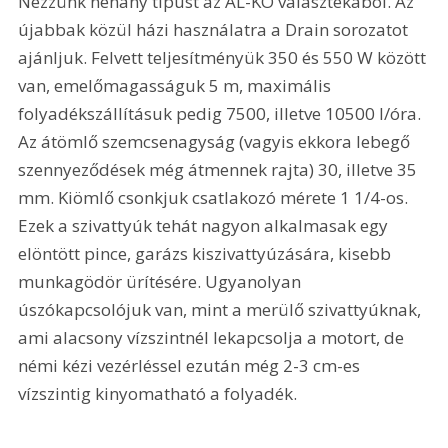
Nézzünk néhány típust az AL-KO választékából. Az 
újabbak közül házi használatra a Drain sorozatot 
ajánljuk. Felvett teljesítményük 350 és 550 W között 
van, emelőmagasságuk 5 m, maximális 
folyadékszállításuk pedig 7500, illetve 10500 l/óra. 
Az átömlő szemcsenagyság (vagyis ekkora lebegő 
szennyeződések még átmennek rajta) 30, illetve 35 
mm. Kiömlő csonkjuk csatlakozó mérete 1 1/4-os. 
Ezek a szivattyúk tehát nagyon alkalmasak egy 
elöntött pince, garázs kiszivattyúzására, kisebb 
munkagödör ürítésére. Ugyanolyan 
úszókapcsolójuk van, mint a merülő szivattyúknak, 
ami alacsony vízszintnél lekapcsolja a motort, de 
némi kézi vezérléssel ezután még 2-3 cm-es 
vízszintig kinyomatható a folyadék.