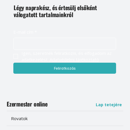
Légy naprakész, és értesülj elsőként
válogatott tartalmainkról
E-mail cím
*
Igen, szeretnék feliratkozni, és elfogadom az 
adatkezelést. 
Adatvédelmi tájékoztató
Feliratkozás
Ezermester online
Lap tetejére
Rovatok