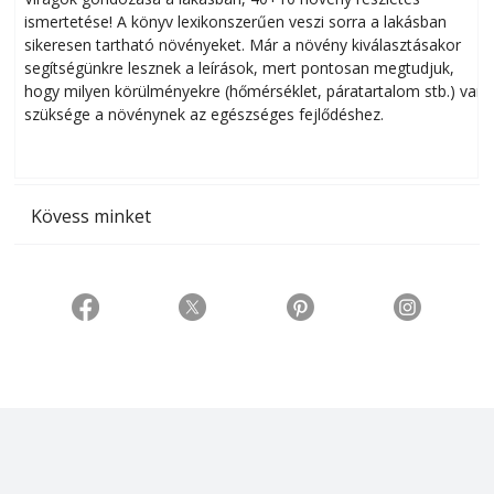
ismertetése! A könyv lexikonszerűen veszi sorra a lakásban
s
sikeresen tart­ha­tó növényeket. Már a növény kiválasztásakor
h
segítségünkre lesznek a leírások, mert pontosan megtudjuk,
k
hogy milyen körülményekre (hőmérséklet, páratartalom stb.) van
szüksége a növénynek az egészséges fejlődéshez.
t
Kövess minket