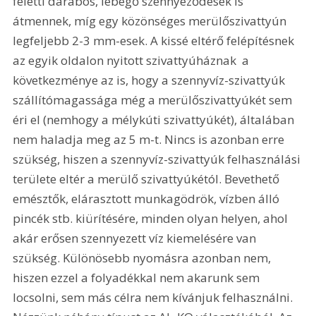
feletti darabos, lebegő szennyeződések is 
átmennek, míg egy közönséges merülőszivattyún 
legfeljebb 2-3 mm-esek. A kissé eltérő felépítésnek  
az egyik oldalon nyitott szivattyúháznak  a 
következménye az is, hogy a szennyvíz-szivattyúk 
szállítómagassága még a merülőszivattyúkét sem 
éri el (nemhogy a mélykúti szivattyúkét), általában 
nem haladja meg az 5 m-t. Nincs is azonban erre 
szükség, hiszen a szennyvíz-szivattyúk felhasználási 
területe eltér a merülő szivattyúkétól. Bevethető 
emésztők, elárasztott munkagödrök, vízben álló 
pincék stb. kiürítésére, minden olyan helyen, ahol 
akár erősen szennyezett víz kiemelésére van 
szükség. Különösebb nyomásra azonban nem, 
hiszen ezzel a folyadékkal nem akarunk sem 
locsolni, sem más célra nem kívánjuk felhasználni. 