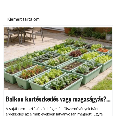
Kiemelt tartalom
Balkon kertészkedés vagy magaságyás?
Helytakarékos kertészkedés
A saját termesztésű zöldségek és fűszernövények iránti
érdeklődés az elmúlt években látványosan megnőtt. Egyre