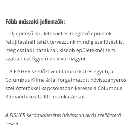
Főbb műszaki jellemzők:
– Új építésű épületeknél és meglévő épületek 
felújításánál tehát tervezzünk mindig szellőzést is, 
még családi házaknál, kisebb épületeknél sem 
szabad ezt figyelmen kívül hagyni.
– A FISHER szellőzőventilátorokkal és egyéb, a 
Columbus Klíma által forgalmazott hővisszanyerős 
szellőztetőkkel kapcsolatban keresse a Columbus 
Klímaértékesítő Kft. munkatársait.
A FISHER kerámiabetétes hővisszanyerős szellőztető 
részei 