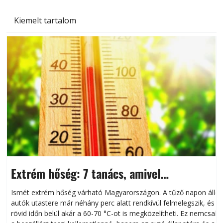
Kiemelt tartalom
Extrém hőség: 7 tanács, amivel
megóvhatjuk autónkat a nyári károktól
Ismét extrém hőség várható Magyarországon. A tűző napon álló
autók utastere már néhány perc alatt rendkívül felmelegszik, és
rövid időn belül akár a 60-70 °C-ot is megközelítheti. Ez nemcsak
n