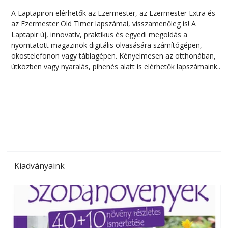
A Laptapiron elérhetők az Ezermester, az Ezermester Extra és
az Ezermester Old Timer lapszámai, visszamenőleg is! A
Laptapir új, innovatív, praktikus és egyedi megoldás a
L
nyomtatott magazinok digitális olvasására számítógépen,
okostelefonon vagy táblagépen. Kényelmesen az otthonában,
útközben vagy nyaralás, pihenés alatt is elérhetők lapszámaink.
ú
Bárhol, bármikor, akár külföldön élve vagy dolgozva is
B
olvashatók az Ezermester lapszámai. A Laptapir kényelmes
megoldás, mert: – t
Kiadványaink