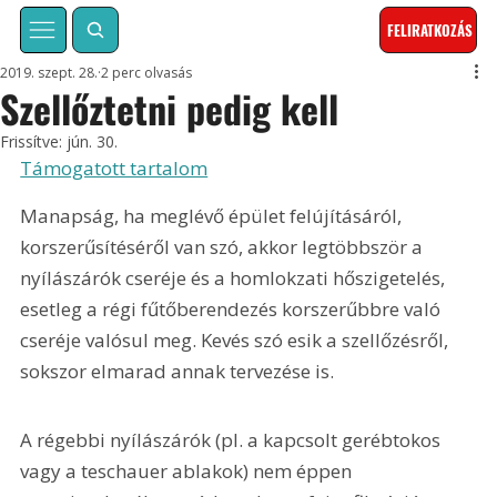
FELIRATKOZÁS
2019. szept. 28.
2 perc olvasás
Szellőztetni pedig kell
Frissítve:
jún. 30.
Támogatott tartalom
Manapság, ha meglévő épület felújításáról, 
korszerűsítéséről van szó, akkor legtöbbször a 
nyílászárók cseréje és a homlokzati hőszigetelés, 
esetleg a régi fűtőberendezés korszerűbbre való 
cseréje valósul meg. Kevés szó esik a szellőzésről, 
sokszor elmarad annak tervezése is.
A régebbi nyílászárók (pl. a kapcsolt gerébtokos 
vagy a teschauer ablakok) nem éppen 