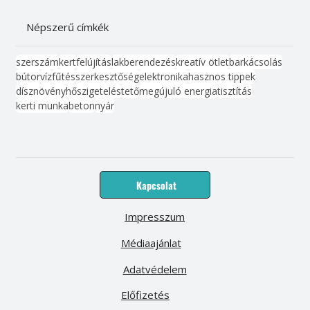
Népszerű címkék
szerszám
kert
felújítás
lakberendezés
kreatív ötlet
barkácsolás
bútor
víz
fűtés
szerkesztőség
elektronika
hasznos tippek
dísznövény
hőszigetelés
tető
megújuló energia
tisztítás
kerti munka
beton
nyár
Kapcsolat
Impresszum
Médiaajánlat
Adatvédelem
Előfizetés