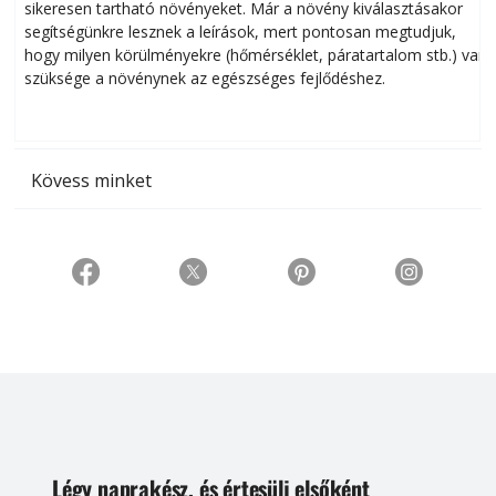
sikeresen tart­ha­tó növényeket. Már a növény kiválasztásakor
h
segítségünkre lesznek a leírások, mert pontosan megtudjuk,
k
hogy milyen körülményekre (hőmérséklet, páratartalom stb.) van
szüksége a növénynek az egészséges fejlődéshez.
t
Kövess minket
Légy naprakész, és értesülj elsőként