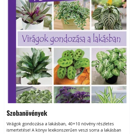
Szobanövények
Virágok gondozása a lakásban, 40+10 növény részletes
ismertetése! A könyv lexikonszerűen veszi sorra a lakásban
s