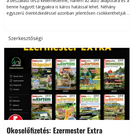
a beszállást teszi kellemetlenné, hanem az autó állapotára és a
benne hagyott tárgyakra is káros hatással lehet. Néhány
egyszerű óvintézkedéssel azonban jelentősen csökkenthetjük a
hőség káros hatásait.
l
Szerkesztőségi
Okoselőfizetés: Ezermester Extra