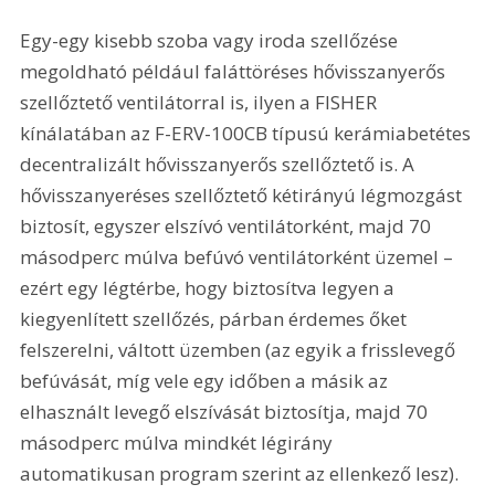
Egy-egy kisebb szoba vagy iroda szellőzése 
megoldható például faláttöréses hővisszanyerős 
szellőztető ventilátorral is, ilyen a FISHER 
kínálatában az F-ERV-100CB típusú kerámiabetétes 
decentralizált hővisszanyerős szellőztető is. A 
hővisszanyeréses szellőztető kétirányú légmozgást 
biztosít, egyszer elszívó ventilátorként, majd 70 
másodperc múlva befúvó ventilátorként üzemel – 
ezért egy légtérbe, hogy biztosítva legyen a 
kiegyenlített szellőzés, párban érdemes őket 
felszerelni, váltott üzemben (az egyik a frisslevegő 
befúvását, míg vele egy időben a másik az 
elhasznált levegő elszívását biztosítja, majd 70 
másodperc múlva mindkét légirány 
automatikusan program szerint az ellenkező lesz).