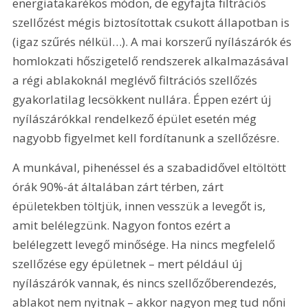
energiatakarékos módon, de egyfajta filtrációs 
szellőzést mégis biztosítottak csukott állapotban is 
(igaz szűrés nélkül…). A mai korszerű nyílászárók és 
homlokzati hőszigetelő rendszerek alkalmazásával 
a régi ablakoknál meglévő filtrációs szellőzés 
gyakorlatilag lecsökkent nullára. Éppen ezért új 
nyílászárókkal rendelkező épület esetén még 
nagyobb figyelmet kell fordítanunk a szellőzésre.
A munkával, pihenéssel és a szabadidővel eltöltött 
órák 90%-át általában zárt térben, zárt 
épületekben töltjük, innen vesszük a levegőt is, 
amit belélegzünk. Nagyon fontos ezért a 
belélegzett levegő minősége. Ha nincs megfelelő 
szellőzése egy épületnek – mert például új 
nyílászárók vannak, és nincs szellőzőberendezés, 
ablakot nem nyitnak – akkor nagyon meg tud nőni 