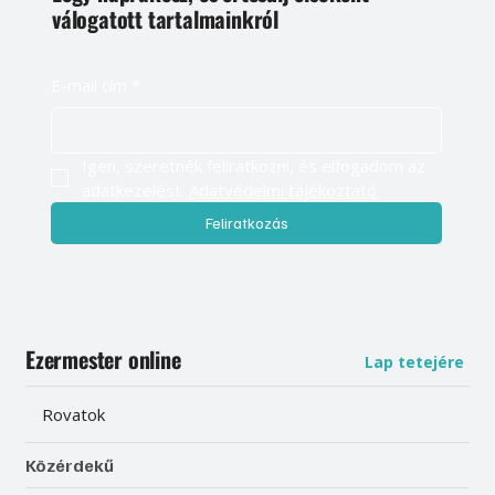
válogatott tartalmainkról
E-mail cím
*
Igen, szeretnék feliratkozni, és elfogadom az 
adatkezelést. 
Adatvédelmi tájékoztató
Feliratkozás
Ezermester online
Lap tetejére
Rovatok
Közérdekű