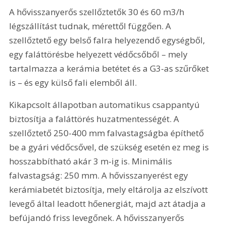
A hővisszanyerős szellőztetők 30 és 60 m3/h 
légszállítást tudnak, mérettől függően. A 
szellőztető egy belső falra helyezendő egységből, 
egy faláttörésbe helyezett védőcsőből – mely 
tartalmazza a kerámia betétet és a G3-as szűrőket 
is – és egy külső fali elemből áll.
Kikapcsolt állapotban automatikus csappantyú 
biztosítja a faláttörés huzatmentességét. A 
szellőztető 250-400 mm falvastagságba építhető 
be a gyári védőcsővel, de szükség esetén ez meg is 
hosszabbítható akár 3 m-ig is. Minimális 
falvastagság: 250 mm. A hővisszanyerést egy 
kerámiabetét biztosítja, mely eltárolja az elszívott 
levegő által leadott hőenergiát, majd azt átadja a 
befújandó friss levegőnek. A hővisszanyerős 