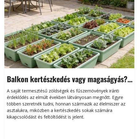
Balkon kertészkedés vagy magaságyás?
Helytakarékos kertészkedés
A saját termesztésű zöldségek és fűszernövények iránti
érdeklődés az elmúlt években látványosan megnőtt. Egyre
többen szeretnék tudni, honnan származik az élelmiszer az
l
asztalukra, miközben a kertészkedés sokak számára
kikapcsolódást és feltöltődést is jelent.
é
d