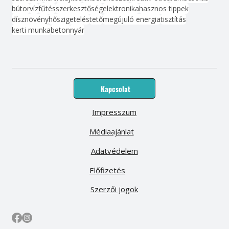
bútor
víz
fűtés
szerkesztőség
elektronika
hasznos tippek
dísznövény
hőszigetelés
tető
megújuló energia
tisztítás
kerti munka
beton
nyár
Kapcsolat
Impresszum
Médiaajánlat
Adatvédelem
Előfizetés
Szerzői jogok