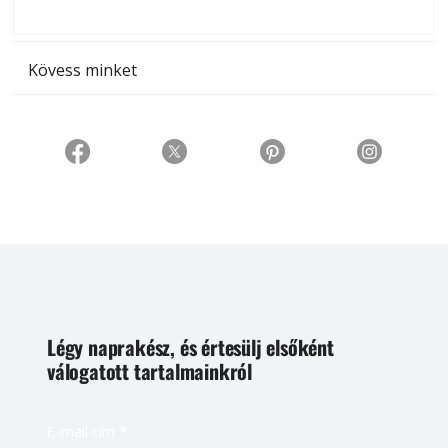
t
Kövess minket
Légy naprakész, és értesülj elsőként
válogatott tartalmainkról
E-mail cím
*