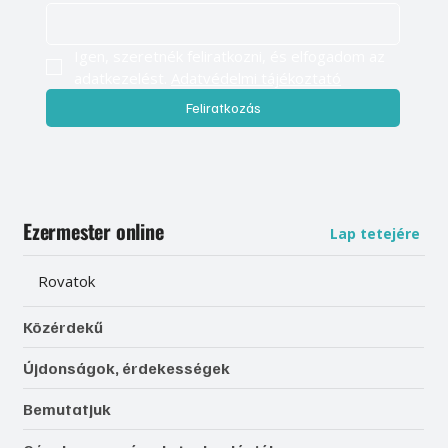
Igen, szeretnék feliratkozni, és elfogadom az 
adatkezelést. 
Adatvédelmi tájékoztató
Feliratkozás
Ezermester online
Lap tetejére
Rovatok
Közérdekű
Újdonságok, érdekességek
Bemutatjuk