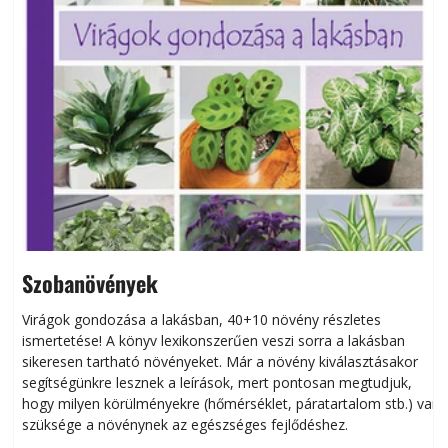
Szobanövények
Virágok gondozása a lakásban, 40+10 növény részletes
ismertetése! A könyv lexikonszerűen veszi sorra a lakásban
s
sikeresen tart­ha­tó növényeket. Már a növény kiválasztásakor
h
segítségünkre lesznek a leírások, mert pontosan megtudjuk,
k
hogy milyen körülményekre (hőmérséklet, páratartalom stb.) van
szüksége a növénynek az egészséges fejlődéshez.