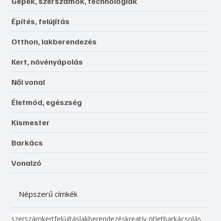
Gépek, szerszámok, technológiák
Építés, felújítás
Otthon, lakberendezés
Kert, növényápolás
Női vonal
Életmód, egészség
Kismester
Barkács
Vonalzó
Népszerű címkék
szerszám
kert
felújítás
lakberendezés
kreatív ötlet
barkácsolás