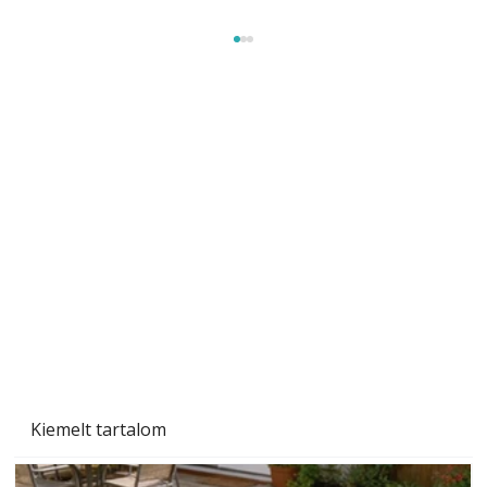
Tiszta homlokzat éveken át
Kiemelt tartalom