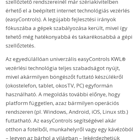
szellőztető rendszereinél már szériakivitelben 
érhető el a beépített internet technológiás vezérlés 
(easyControls). A legújabb fejlesztési irányok 
fókuszába a gépek szabályozása került, mivel így 
tehető még hatékonyabbá és takarékosabbá a gépi 
szellőztetés.
Az egyedülállóan univerzális easyControls KWL
®
vezérlési technológia teljes szabadságot nyújt, 
mivel akármilyen böngészőt futtató készülékről 
(okostelefon, tablet, okosTV, PC) egyformán 
használható. A megoldás további előnye, hogy 
platform független, azaz bármilyen operációs 
rendszeren (pl. Windows, Android, iOS, Linux stb.) 
futtatható. Az easyControls segítségével akár 
otthon a fotelből, munkahelyről vagy egy kávézóból 
– legyen az bárhol a világban – lekérdezhetjük 