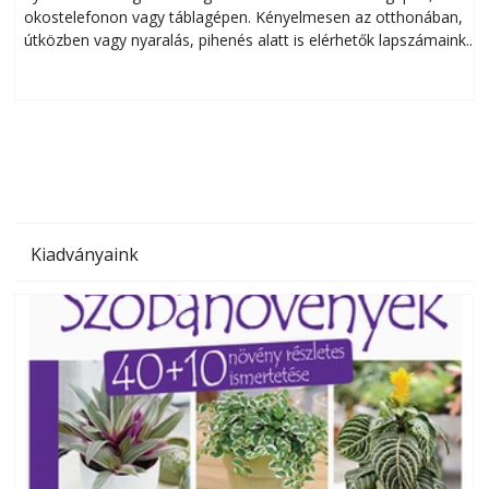
okostelefonon vagy táblagépen. Kényelmesen az otthonában,
útközben vagy nyaralás, pihenés alatt is elérhetők lapszámaink.
ú
Bárhol, bármikor, akár külföldön élve vagy dolgozva is
B
olvashatók az Ezermester lapszámai. A Laptapir kényelmes
megoldás, mert: – t
Kiadványaink