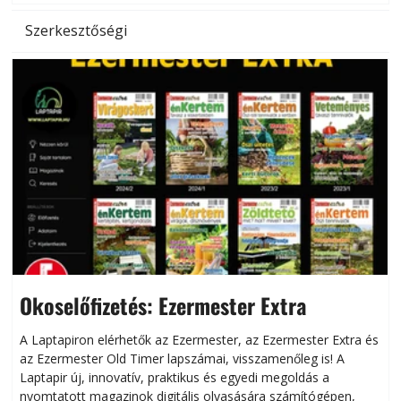
Szerkesztőségi
Okoselőfizetés: Ezermester Extra
A Laptapiron elérhetők az Ezermester, az Ezermester Extra és
az Ezermester Old Timer lapszámai, visszamenőleg is! A
Laptapir új, innovatív, praktikus és egyedi megoldás a
L
nyomtatott magazinok digitális olvasására számítógépen,