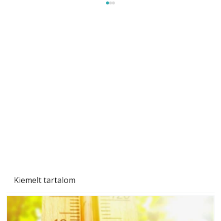
A varrógép és a varrás
Kiemelt tartalom