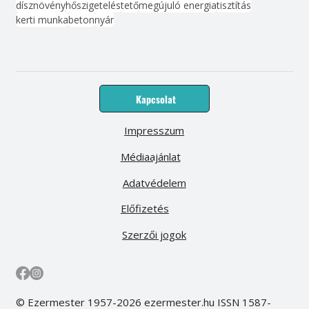
dísznövény
hőszigetelés
tető
megújuló energia
tisztítás
kerti munka
beton
nyár
Kapcsolat
Impresszum
Médiaajánlat
Adatvédelem
Előfizetés
Szerzői jogok
© Ezermester 1957-2026 ezermester.hu ISSN 1587-