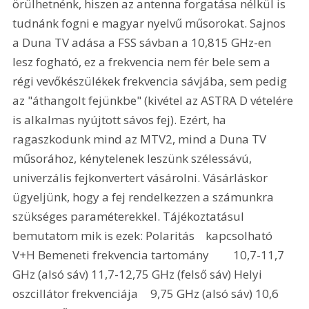
örülhetnénk, hiszen az antenna forgatása nélkül is 
tudnánk fogni e magyar nyelvű műsorokat. Sajnos 
a Duna TV adása a FSS sávban a 10,815 GHz-en 
lesz fogható, ez a frekvencia nem fér bele sem a 
régi vevőkészülékek frekvencia sávjába, sem pedig 
az "áthangolt fejünkbe" (kivétel az ASTRA D vételére 
is alkalmas nyújtott sávos fej). Ezért, ha 
ragaszkodunk mind az MTV2, mind a Duna TV 
műsorához, kénytelenek leszünk szélessávú, 
univerzális fejkonvertert vásárolni. Vásárláskor 
ügyeljünk, hogy a fej rendelkezzen a számunkra 
szükséges paraméterekkel. Tájékoztatásul 
bemutatom mik is ezek: Polaritás	kapcsolható 
V+H Bemeneti frekvencia tartomány	10,7-11,7 
GHz (alsó sáv) 11,7-12,75 GHz (felső sáv) Helyi 
oszcillátor frekvenciája	9,75 GHz (alsó sáv) 10,6 