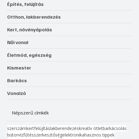
Építés, felújítás
Otthon, lakberendezés
Kert, növényápolás
Női vonal
Életmód, egészség
Kismester
Barkács
Vonalzó
Népszerű címkék
szerszám
kert
felújítás
lakberendezés
kreatív ötlet
barkácsolás
bútor
víz
fűtés
szerkesztőség
elektronika
hasznos tippek