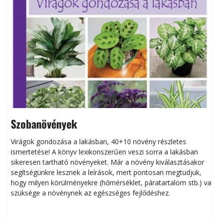
Szobanövények
Virágok gondozása a lakásban, 40+10 növény részletes
ismertetése! A könyv lexikonszerűen veszi sorra a lakásban
s
sikeresen tart­ha­tó növényeket. Már a növény kiválasztásakor
h
segítségünkre lesznek a leírások, mert pontosan megtudjuk,
k
hogy milyen körülményekre (hőmérséklet, páratartalom stb.) van
szüksége a növénynek az egészséges fejlődéshez.
t