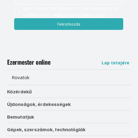
Igen, szeretnék feliratkozni, és elfogadom az 
adatkezelést. 
Adatvédelmi tájékoztató
Feliratkozás
Ezermester online
Lap tetejére
Rovatok
Közérdekű
Újdonságok, érdekességek
Bemutatjuk
Gépek, szerszámok, technológiák