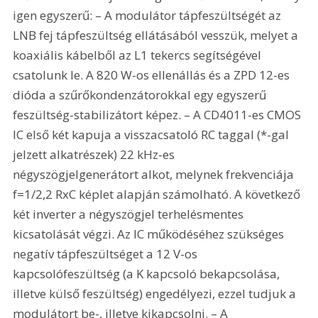
igen egyszerű: – A modulátor tápfeszültségét az 
LNB fej tápfeszültség ellátásából vesszük, melyet a 
koaxiális kábelből az L1 tekercs segítségével 
csatolunk le. A 820 W-os ellenállás és a ZPD 12-es 
dióda a szűrőkondenzátorokkal egy egyszerű 
feszültség-stabilizátort képez. – A CD4011-es CMOS 
IC első két kapuja a visszacsatoló RC taggal (*-gal 
jelzett alkatrészek) 22 kHz-es 
négyszögjelgenerátort alkot, melynek frekvenciája 
f=1/2,2 RxC képlet alapján számolható. A következő 
két inverter a négyszögjel terhelésmentes 
kicsatolását végzi. Az IC működéséhez szükséges 
negatív tápfeszültséget a 12 V-os 
kapcsolófeszültség (a K kapcsoló bekapcsolása, 
illetve külső feszültség) engedélyezi, ezzel tudjuk a 
modulátort be-, illetve kikapcsolni. – A 