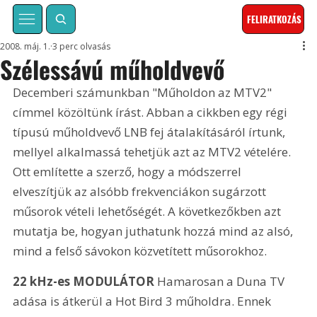
FELIRATKOZÁS
2008. máj. 1.
3 perc olvasás
Szélessávú műholdvevő
Decemberi számunkban "Műholdon az MTV2" 
címmel közöltünk írást. Abban a cikkben egy régi 
típusú műholdvevő LNB fej átalakításáról írtunk, 
mellyel alkalmassá tehetjük azt az MTV2 vételére. 
Ott említette a szerző, hogy a módszerrel 
elveszítjük az alsóbb frekvenciákon sugárzott 
műsorok vételi lehetőségét. A következőkben azt 
mutatja be, hogyan juthatunk hozzá mind az alsó, 
mind a felső sávokon közvetített műsorokhoz. 
22 kHz-es MODULÁTOR
 Hamarosan a Duna TV 
adása is átkerül a Hot Bird 3 műholdra. Ennek 