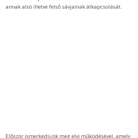
annak alsó illetve felső sávjainak átkapcsolását. 
Először ismerkedjünk meg elvi működésével, amely 