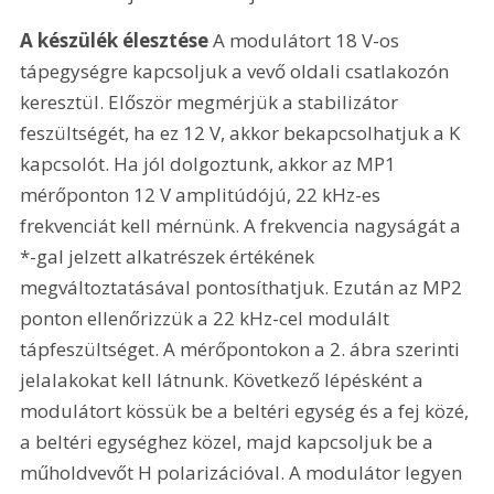
A készülék élesztése
 A modulátort 18 V-os 
tápegységre kapcsoljuk a vevő oldali csatlakozón 
keresztül. Először megmérjük a stabilizátor 
feszültségét, ha ez 12 V, akkor bekapcsolhatjuk a K 
kapcsolót. Ha jól dolgoztunk, akkor az MP1 
mérőponton 12 V amplitúdójú, 22 kHz-es 
frekvenciát kell mérnünk. A frekvencia nagyságát a 
*-gal jelzett alkatrészek értékének 
megváltoztatásával pontosíthatjuk. Ezután az MP2 
ponton ellenőrizzük a 22 kHz-cel modulált 
tápfeszültséget. A mérőpontokon a 2. ábra szerinti 
jelalakokat kell látnunk. Következő lépésként a 
modulátort kössük be a beltéri egység és a fej közé, 
a beltéri egységhez közel, majd kapcsoljuk be a 
műholdvevőt H polarizációval. A modulátor legyen 