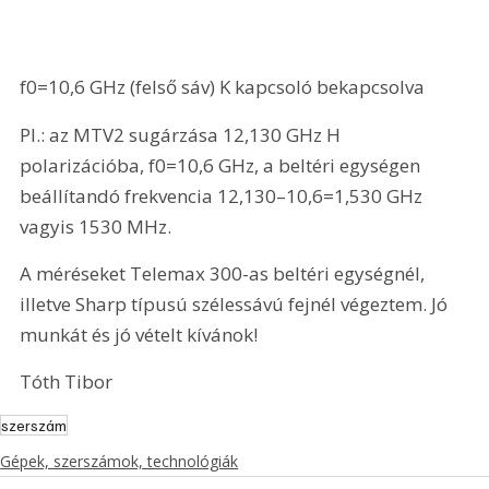
f0=10,6 GHz (felső sáv) K kapcsoló bekapcsolva 
Pl.: az MTV2 sugárzása 12,130 GHz H 
polarizációba, f0=10,6 GHz, a beltéri egységen 
beállítandó frekvencia 12,130–10,6=1,530 GHz 
vagyis 1530 MHz. 
A méréseket Telemax 300-as beltéri egységnél, 
illetve Sharp típusú szélessávú fejnél végeztem. Jó 
munkát és jó vételt kívánok!
Tóth Tibor 
szerszám
Gépek, szerszámok, technológiák