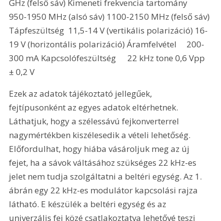
GHz (felső sáv) Kimeneti frekvencia tartomány	
950-1950 MHz (alsó sáv) 1100-2150 MHz (felső sáv) 
Tápfeszültség	11,5-14 V (vertikális polarizáció) 16-
19 V (horizontális polarizáció) Áramfelvétel	200-
300 mA Kapcsolófeszültség	22 kHz tone 0,6 Vpp 
± 0,2 V 
Ezek az adatok tájékoztató jellegűek, 
fejtípusonként az egyes adatok eltérhetnek. 
Láthatjuk, hogy a szélessávú fejkonverterrel 
nagymértékben kiszélesedik a vételi lehetőség. 
Előfordulhat, hogy hiába vásároljuk meg az új 
fejet, ha a sávok váltásához szükséges 22 kHz-es 
jelet nem tudja szolgáltatni a beltéri egység. Az 1. 
ábrán egy 22 kHz-es modulátor kapcsolási rajza 
látható. E készülék a beltéri egység és az 
univerzális fej közé csatlakoztatva lehetővé teszi 