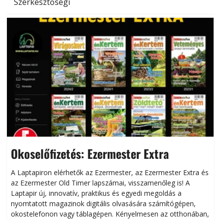
Szerkesztőségi
Okoselőfizetés: Ezermester Extra
A Laptapiron elérhetők az Ezermester, az Ezermester Extra és
az Ezermester Old Timer lapszámai, visszamenőleg is! A
Laptapir új, innovatív, praktikus és egyedi megoldás a
L
nyomtatott magazinok digitális olvasására számítógépen,
okostelefonon vagy táblagépen. Kényelmesen az otthonában,