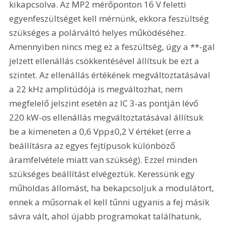
kikapcsolva. Az MP2 mérőponton 16 V feletti 
egyenfeszültséget kell mérnünk, ekkora feszültség 
szükséges a polárváltó helyes működéséhez. 
Amennyiben nincs meg ez a feszültség, úgy a **-gal 
jelzett ellenállás csökkentésével állítsuk be ezt a 
szintet. Az ellenállás értékének megváltoztatásával 
a 22 kHz amplitúdója is megváltozhat, nem 
megfelelő jelszint esetén az IC 3-as pontján lévő 
220 kW-os ellenállás megváltoztatásával állítsuk 
be a kimeneten a 0,6 Vpp±0,2 V értéket (erre a 
beállításra az egyes fejtípusok különböző 
áramfelvétele miatt van szükség). Ezzel minden 
szükséges beállítást elvégeztük. Keressünk egy 
műholdas állomást, ha bekapcsoljuk a modulátort, 
ennek a műsornak el kell tűnni ugyanis a fej másik 
sávra vált, ahol újabb programokat találhatunk, 