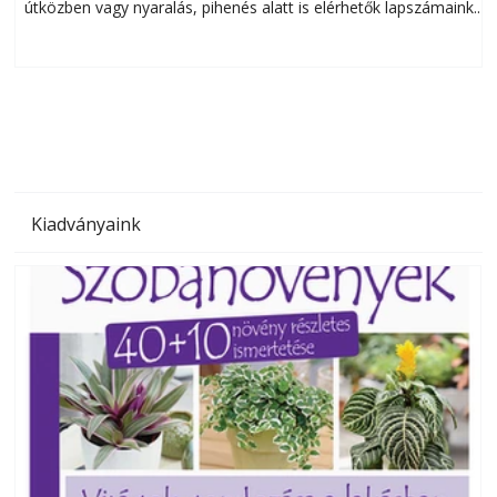
útközben vagy nyaralás, pihenés alatt is elérhetők lapszámaink.
ú
Bárhol, bármikor, akár külföldön élve vagy dolgozva is
B
olvashatók az Ezermester lapszámai. A Laptapir kényelmes
megoldás, mert: – t
Kiadványaink