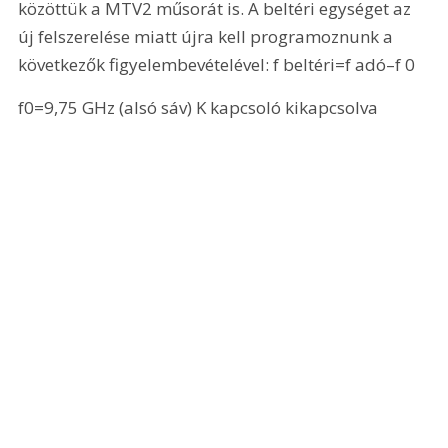
közöttük a MTV2 műsorát is. A beltéri egységet az 
új felszerelése miatt újra kell programoznunk a 
következők figyelembevételével: f beltéri=f adó–f 0 
f0=9,75 GHz (alsó sáv) K kapcsoló kikapcsolva 