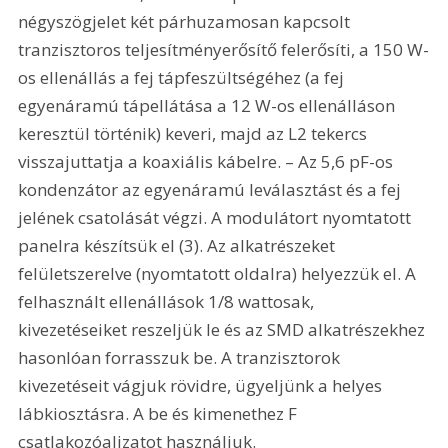
négyszögjelet két párhuzamosan kapcsolt 
tranzisztoros teljesítményerősítő felerősíti, a 150 W-
os ellenállás a fej tápfeszültségéhez (a fej 
egyenáramú tápellátása a 12 W-os ellenálláson 
keresztül történik) keveri, majd az L2 tekercs 
visszajuttatja a koaxiális kábelre. – Az 5,6 pF-os 
kondenzátor az egyenáramú leválasztást és a fej 
jelének csatolását végzi. A modulátort nyomtatott 
panelra készítsük el (3). Az alkatrészeket 
felületszerelve (nyomtatott oldalra) helyezzük el. A 
felhasznált ellenállások 1/8 wattosak, 
kivezetéseiket reszeljük le és az SMD alkatrészekhez 
hasonlóan forrasszuk be. A tranzisztorok 
kivezetéseit vágjuk rövidre, ügyeljünk a helyes 
lábkiosztásra. A be és kimenethez F 
csatlakozóaljzatot használjuk. 