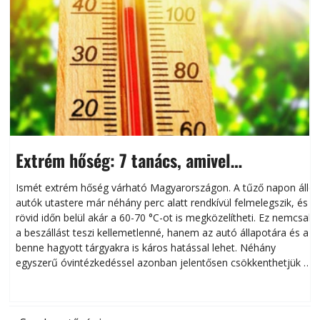
Extrém hőség: 7 tanács, amivel
megóvhatjuk autónkat a nyári károktól
Ismét extrém hőség várható Magyarországon. A tűző napon álló
autók utastere már néhány perc alatt rendkívül felmelegszik, és
rövid időn belül akár a 60-70 °C-ot is megközelítheti. Ez nemcsak
n
a beszállást teszi kellemetlenné, hanem az autó állapotára és a
benne hagyott tárgyakra is káros hatással lehet. Néhány
egyszerű óvintézkedéssel azonban jelentősen csökkenthetjük a
hőség káros hatásait.
l