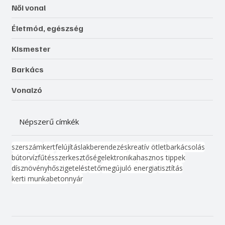
Női vonal
Életmód, egészség
Kismester
Barkács
Vonalzó
Népszerű címkék
szerszám
kert
felújítás
lakberendezés
kreatív ötlet
barkácsolás
bútor
víz
fűtés
szerkesztőség
elektronika
hasznos tippek
dísznövény
hőszigetelés
tető
megújuló energia
tisztítás
kerti munka
beton
nyár