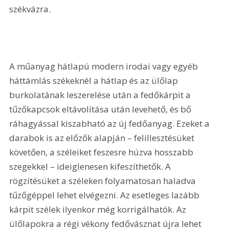
székvázra.
A műanyag hátlapú modern irodai vagy egyéb 
háttámlás székeknél a hátlap és az ülőlap 
burkolatának leszerelése után a fedőkárpit a 
tűzőkapcsok eltávolítása után levehető, és bő 
ráhagyással kiszabható az új fedőanyag. Ezeket a 
darabok is az előzők alapján – felillesztésüket 
követően, a széleiket feszesre húzva hosszabb 
szegekkel – ideiglenesen kifeszíthetők. A 
rögzítésüket a széleken folyamatosan haladva 
tűzőgéppel lehet elvégezni. Az esetleges lazább 
kárpit szélek ilyenkor még korrigálhatók. Az 
ülőlapokra a régi vékony fedővásznat újra lehet 