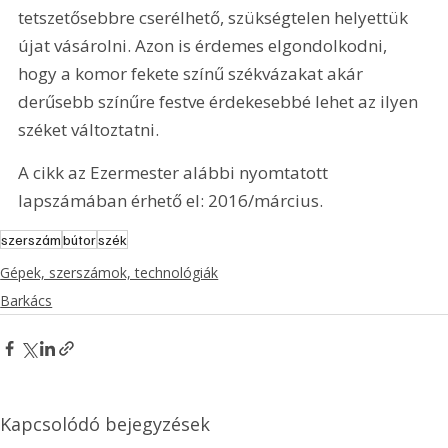
tetszetősebbre cserélhető, szükségtelen helyettük 
újat vásárolni. Azon is érdemes elgondolkodni, 
hogy a komor fekete színű székvázakat akár 
derűsebb színűre festve érdekesebbé lehet az ilyen 
széket változtatni.
A cikk az Ezermester alábbi nyomtatott 
lapszámában érhető el: 2016/március.
szerszám
bútor
szék
Gépek, szerszámok, technológiák
Barkács
Kapcsolódó bejegyzések