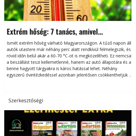
Extrém hőség: 7 tanács, amivel
megóvhatjuk autónkat a nyári károktól
Ismét extrém hőség várható Magyarországon. A tűző napon álló
autók utastere már néhány perc alatt rendkívül felmelegszik, és
rövid időn belül akár a 60-70 °C-ot is megközelítheti. Ez nemcsak
n
a beszállást teszi kellemetlenné, hanem az autó állapotára és a
benne hagyott tárgyakra is káros hatással lehet. Néhány
egyszerű óvintézkedéssel azonban jelentősen csökkenthetjük a
hőség káros hatásait.
l
Szerkesztőségi