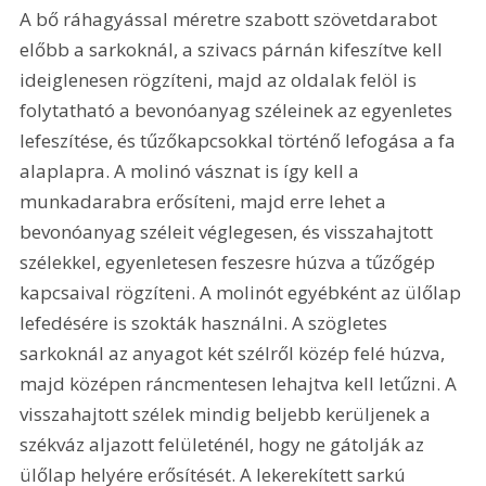
A bő ráhagyással méretre szabott szövetdarabot 
előbb a sarkoknál, a szivacs párnán kifeszítve kell 
ideiglenesen rögzíteni, majd az oldalak felöl is 
folytatható a bevonóanyag széleinek az egyenletes 
lefeszítése, és tűzőkapcsokkal történő lefogása a fa 
alaplapra. A molinó vásznat is így kell a 
munkadarabra erősíteni, majd erre lehet a 
bevonóanyag széleit véglegesen, és visszahajtott 
szélekkel, egyenletesen feszesre húzva a tűzőgép 
kapcsaival rögzíteni. A molinót egyébként az ülőlap 
lefedésére is szokták használni. A szögletes 
sarkoknál az anyagot két szélről közép felé húzva, 
majd középen ráncmentesen lehajtva kell letűzni. A 
visszahajtott szélek mindig beljebb kerüljenek a 
székváz aljazott felületénél, hogy ne gátolják az 
ülőlap helyére erősítését. A lekerekített sarkú 