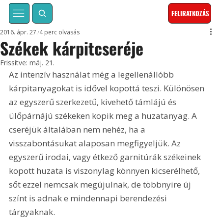
FELIRATKOZÁS
2016. ápr. 27.
4 perc olvasás
Székek kárpitcseréje
Frissítve:
máj. 21.
Az intenzív használat még a legellenállóbb 
kárpitanyagokat is idővel kopottá teszi. Különösen 
az egyszerű szerkezetű, kivehető támlájú és 
ülőpárnájú székeken kopik meg a huzatanyag. A 
cseréjük általában nem nehéz, ha a 
visszabontásukat alaposan megfigyeljük. Az 
egyszerű irodai, vagy étkező garnitúrák székeinek 
kopott huzata is viszonylag könnyen kicserélhető, 
sőt ezzel nemcsak megújulnak, de többnyire új 
színt is adnak e mindennapi berendezési 
tárgyaknak.