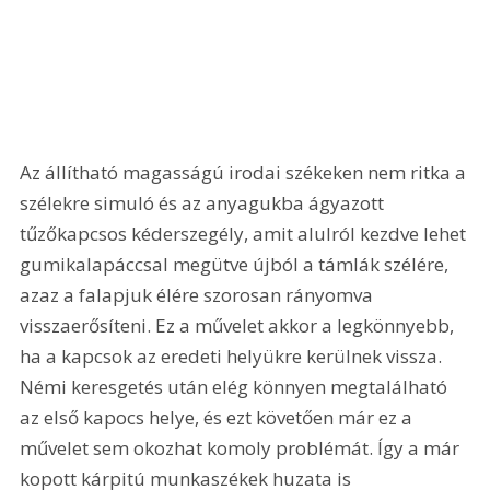
Az állítható magasságú irodai székeken nem ritka a 
szélekre simuló és az anyagukba ágyazott 
tűzőkapcsos kéderszegély, amit alulról kezdve lehet 
gumikalapáccsal megütve újból a támlák szélére, 
azaz a falapjuk élére szorosan rányomva 
visszaerősíteni. Ez a művelet akkor a legkönnyebb, 
ha a kapcsok az eredeti helyükre kerülnek vissza. 
Némi keresgetés után elég könnyen megtalálható 
az első kapocs helye, és ezt követően már ez a 
művelet sem okozhat komoly problémát. Így a már 
kopott kárpitú munkaszékek huzata is 