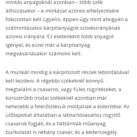
mintás anyagoknál azonban – több szék 
áthúzásakor – a mintázat azonos elhelyezésére 
fokozottan kell ügyelni, éppen úgy mint ahogyan a 
szálmintázatos kárpitanyagok szövésirányának 
azonos irányára. Ez esetenként több anyagot 
igényel, és ezzel már a kárpitanyag 
megvásárlásakor számolni kell.
A munkát mindig a kárpitozott részek lebontásával 
kell kezdeni. A régebbi székeknél könnyű 
megtalálni a csavaros, vagy füles rögzítéseket, a 
korszerűbb irodai székeknél azonban már 
nehezebb a felerősítésük módjának a kiderítése. Az 
ülőlapokat általában a lábtartóvasához rögzítő 
csavarok fogják, és a háttámlák műanyag 
burkolatát is néhány csavar, és a kéderszegély 