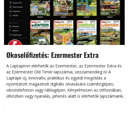
Okoselőfizetés: Ezermester Extra
A Laptapiron elérhetők az Ezermester, az Ezermester Extra és
az Ezermester Old Timer lapszámai, visszamenőleg is! A
Laptapir új, innovatív, praktikus és egyedi megoldás a
L
nyomtatott magazinok digitális olvasására számítógépen,
okostelefonon vagy táblagépen. Kényelmesen az otthonában,
útközben vagy nyaralás, pihenés alatt is elérhetők lapszámaink.
ú
Bárhol, bármikor, akár külföldön élve vagy dolgozva is
B
olvashatók az Ezermester lapszámai. A Laptapir kényelmes
megoldás, mert: – t