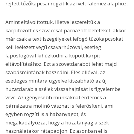
rejtett tűzőkapcsai rögzítik az ívelt falemez alaphoz.
Amint eltávolítottuk, illetve leszereltük a 
kárpitozott és szivaccsal párnázott betéteket, akkor 
már csak a textilszegélyeket lefogó tűzőkapcsokat 
kell leélezett végű csavarhúzóval, esetleg 
laposfogóval kihúzkodni a kopott kárpit 
eltávolításához. Ezt a szövetdarabot lehet majd 
szabásmintának használni. Éles ollóval, az 
esetleges mintára ügyelve kiszabható az új 
huzatdarab a szélek visszahajtását is figyelembe 
véve. Az igényesebb munkáknál érdemes a 
párnázatra molinó vásznat is felerősíteni, ami 
egyben rögzíti is a habanyagot, és 
megakadályozza, hogy a huzatanyag a szék 
használatakor rátapadjon. Ez azonban el is 