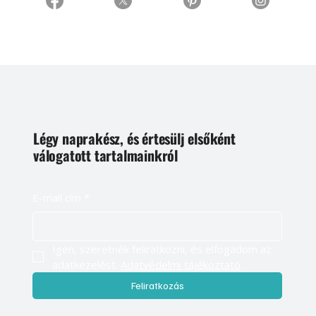
Légy naprakész, és értesülj elsőként
válogatott tartalmainkról
E-mail cím
*
Igen, szeretnék feliratkozni, és elfogadom az 
adatkezelést. 
Adatvédelmi tájékoztató
Feliratkozás