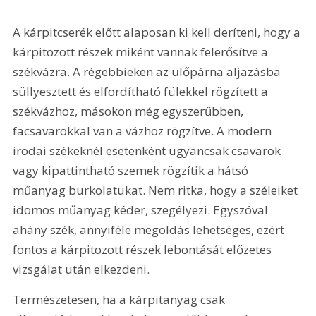
A kárpitcserék előtt alaposan ki kell deríteni, hogy a 
kárpitozott részek miként vannak felerősítve a 
székvázra. A régebbieken az ülőpárna aljazásba 
süllyesztett és elfordítható fülekkel rögzített a 
székvázhoz, másokon még egyszerűbben, 
facsavarokkal van a vázhoz rögzítve. A modern 
irodai székeknél esetenként ugyancsak csavarok 
vagy kipattintható szemek rögzítik a hátsó 
műanyag burkolatukat. Nem ritka, hogy a széleiket 
idomos műanyag kéder, szegélyezi. Egyszóval 
ahány szék, annyiféle megoldás lehetséges, ezért 
fontos a kárpitozott részek lebontását előzetes 
vizsgálat után elkezdeni. 
Természetesen, ha a kárpitanyag csak 