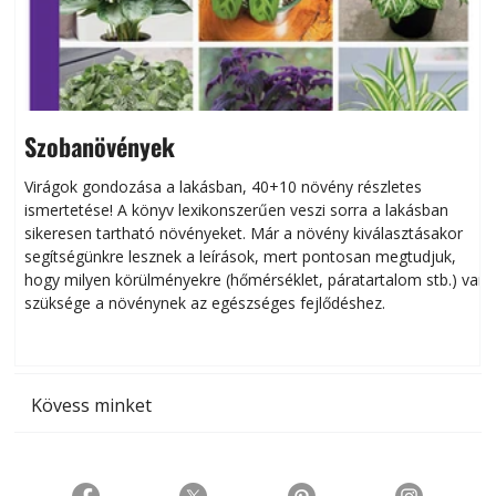
Szobanövények
Virágok gondozása a lakásban, 40+10 növény részletes
ismertetése! A könyv lexikonszerűen veszi sorra a lakásban
s
sikeresen tart­ha­tó növényeket. Már a növény kiválasztásakor
h
segítségünkre lesznek a leírások, mert pontosan megtudjuk,
k
hogy milyen körülményekre (hőmérséklet, páratartalom stb.) van
szüksége a növénynek az egészséges fejlődéshez.
t
Kövess minket