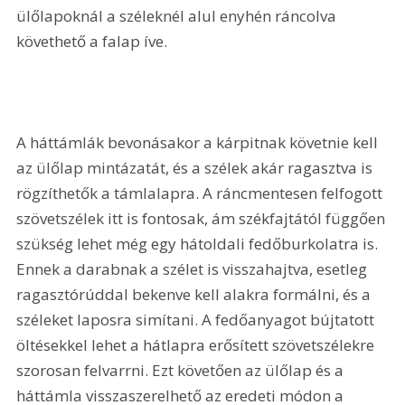
ülőlapoknál a széleknél alul enyhén ráncolva 
követhető a falap íve. 
A háttámlák bevonásakor a kárpitnak követnie kell 
az ülőlap mintázatát, és a szélek akár ragasztva is 
rögzíthetők a támlalapra. A ráncmentesen felfogott 
szövetszélek itt is fontosak, ám székfajtától függően 
szükség lehet még egy hátoldali fedőburkolatra is. 
Ennek a darabnak a szélet is visszahajtva, esetleg 
ragasztórúddal bekenve kell alakra formálni, és a 
széleket laposra simítani. A fedőanyagot bújtatott 
öltésekkel lehet a hátlapra erősített szövetszélekre 
szorosan felvarrni. Ezt követően az ülőlap és a 
háttámla visszaszerelhető az eredeti módon a 