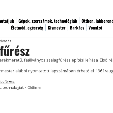
utatjuk
Gépek, szerszámok, technológiák
Otthon, lakberen
Életmód, egészség
Kismester
Barkács
Vonalzó
olvasás
fűrész
rékméretű, faállványos szalagfűrész építési leírása. Első rés
ermester alábbi nyomtatott lapszámában érhető el: 1961/au
lagfűrész
, technológiák
Oldtimer