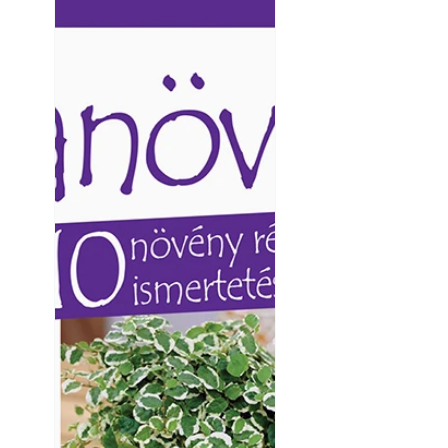
Ezermester lapszámai. A
Ezermester lapszámai
Laptapir kényelmes megoldás,
Laptapir kényelmes 
mert: – t
mert: – t