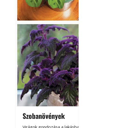
Szobanövények
Virágoskert: k
teraszon, laká
Virágok gondozása a lakásban,