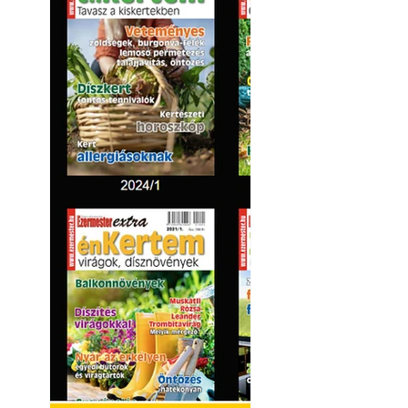
Kültéri hűtés: ho
a teraszt és a ker