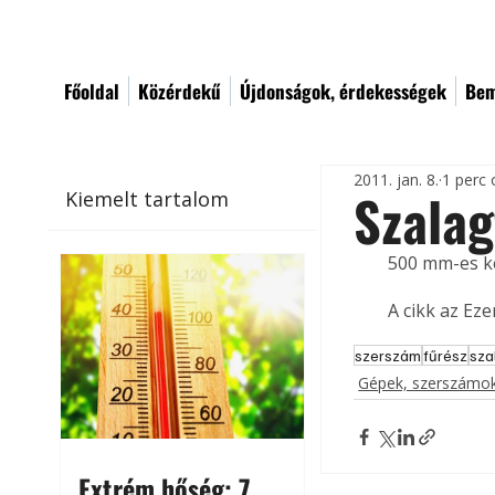
Főoldal
Közérdekű
Újdonságok, érdekességek
Bem
2011. jan. 8.
1 perc 
Szalag
Kiemelt tartalom
500 mm-es ke
A cikk az Ez
szerszám
fűrész
sza
Gépek, szerszámok
Extrém hőség: 7