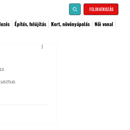
FELIRATKOZÁS
dezés
Építés, felújítás
Kert, növényápolás
Női vonal
z. 
gusztus.