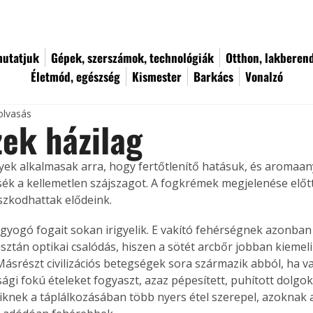
utatjuk
Gépek, szerszámok, technológiák
Otthon, lakberen
Életmód, egészség
Kismester
Barkács
Vonalzó
olvasás
zek házilag
ek alkalmasak arra, hogy fertőtlenítő hatásuk, és aromaan
k a kellemetlen szájszagot. A fogkrémek megjelenése előtt
zkodhattak elődeink. 
gyogó fogait sokan irigyelik. E vakító fehérségnek azonban 
sztán optikai csalódás, hiszen a sötét arcbőr jobban kiemeli
Másrészt civilizációs betegségek sora származik abból, ha v
sági fokú ételeket fogyaszt, azaz pépesített, puhított dolgo
kiknek a táplálkozásában több nyers étel szerepel, azoknak a