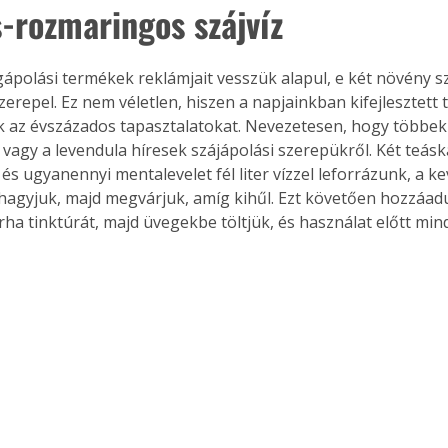
-rozmaringos szájvíz
. A
megoldás,
gápolási termékek reklámjait vesszük alapul, e két növény 
erepel. Ez nem véletlen, hiszen a napjainkban kifejlesztett
k az évszázados tapasztalatokat. Nevezetesen, hogy többek
 vagy a levendula híresek szájápolási szerepükről. Két teásk
és ugyanennyi mentalevelet fél liter vízzel leforrázunk, a k
i hagyjuk, majd megvárjuk, amíg kihűl. Ezt követően hozzáad
rha tinktúrát, majd üvegekbe töltjük, és használat előtt mind