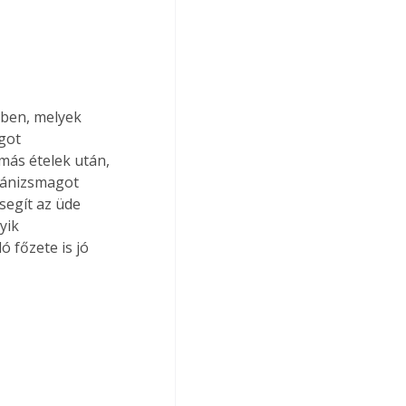
ben, melyek 
got 
más ételek után, 
 ánizsmagot 
segít az üde 
yik 
 főzete is jó 