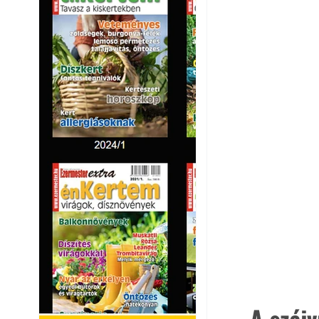
A szájv