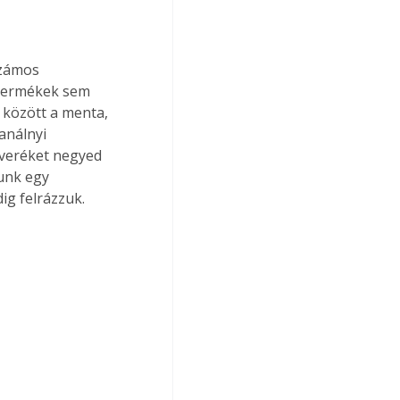
számos 
 termékek sem 
 között a menta, 
análnyi 
everéket negyed 
unk egy 
ig felrázzuk.