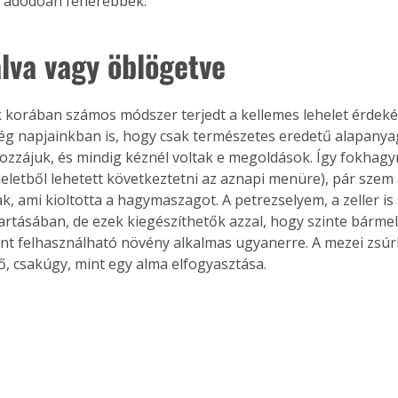
l adódóan fehérebbek. 
lva vagy öblögetve 
korában számos módszer terjedt a kellemes lehelet érdeké
ég napjainkban is, hogy csak természetes eredetű alapanya
ozzájuk, és mindig kéznél voltak e megoldások. Így fokhagy
heletből lehetett következtetni az aznapi menüre), pár szem
k, ami kioltotta a hagymaszagot. A petrezselyem, a zeller is 
artásában, de ezek kiegészíthetők azzal, hogy szinte bármel
nt felhasználható növény alkalmas ugyanerre. A mezei zsúrló
tő, csakúgy, mint egy alma elfogyasztása.