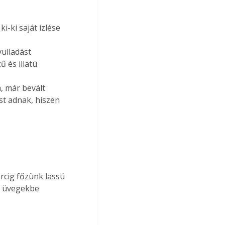
i-ki saját ízlése 
ulladást 
 és illatú 
, már bevált 
t adnak, hiszen 
rcig főzünk lassú 
s üvegekbe 