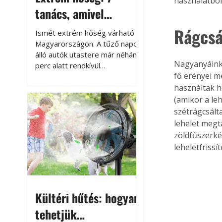
használatbó
tanács, amivel
megóvhatjuk
Rágcsá
Ismét extrém hőség várható
autónkat a nyári
Magyarországon. A tűző napon
álló autók utastere már néhány
károktól
Nagyanyáink 
perc alatt rendkívül
fő erényei m
felmelegszik, és rövid időn belül
akár a 60-70 °C-ot is
használtak h
megközelítheti. Ez nemcsak a
(amikor a le
beszállást teszi kellemetlenné,
szétrágcsálta
hanem az autó állapotára és a
lehelet megt
benne hagyott tárgyakra is
zöldfűszerké
káros hatással lehet. Néhány
leheletfrissí
egyszerű óvintézkedéssel
azonban jelentősen
csökkenthetjük a hőség káros
hatásait.
Kültéri hűtés: hogyan
tehetjük