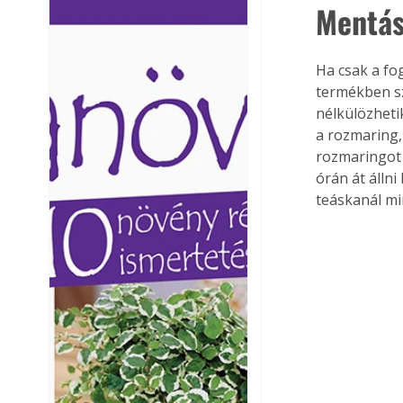
Mentás
Ezermester lapszámai. A
Ezermester lapszámai
Laptapir kényelmes megoldás,
Laptapir kényelmes 
mert: – t
mert: – t
Ha csak a fo
termékben sz
nélkülözheti
a rozmaring,
rozmaringot 
órán át álln
teáskanál mi