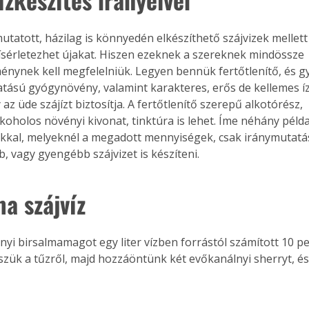
tatott, házilag is könnyedén elkészíthető szájvizek mellett k
ikísérletezhet újakat. Hiszen ezeknek a szereknek mindössze 
Együtt jobban megéri!
énynek kell megfelelniük. Legyen bennük fertőtlenítő, és gy
Bővebb információ itt!
tású gyógynövény, valamint karakteres, erős de kellemes ízű
k az
Együtt jobban megéri! A
az üde szájízt biztosítja. A fertőtlenítő szerepű alkotórész, 
mester
könyvek tetszőleges
koholos növényi kivonat, tinktúra is lehet. Íme néhány példa
er Old
párosítással kedvezményes
okkal, melyeknél a megadott mennyiségek, csak iránymutatás
áron, 0 Ft postaköltséggel
, vagy gyengébb szájvizet is készíteni. 
ptapir új,
megrendelhetők!
és egyedi
tt
a szájvíz 
lvasására
elefonon
nyelmesen
nyi birsalmamagot egy liter vízben forrástól számított 10 pe
ben vagy
szük a tűzről, majd hozzáöntünk két evőkanálnyi sherryt, é
t is
. Bárhol,
ön élve
ashatók az