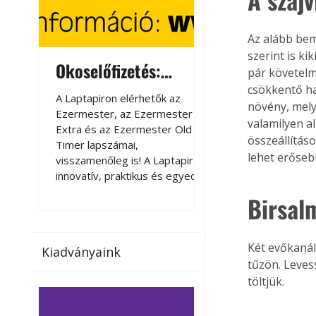
Az alább bemu
szerint is k
Okoselőfizetés:
Okoselőfizetés
pár követelm
Ezermester Extra
csökkentő ha
A Laptapiron elérhetők az
A Laptapiron elérhető
növény, mely 
Ezermester, az Ezermester
Ezermester, az Ezer
valamilyen al
Extra és az Ezermester Old
Extra és az Ezermest
összeállítás
Timer lapszámai,
Timer lapszámai,
lehet erősebb
visszamenőleg is! A Laptapir új,
visszamenőleg is! A La
innovatív, praktikus és egyedi
innovatív, praktikus 
megoldás a nyomtatott
megoldás a nyomtato
Birsalm
magazinok digitális olvasására
magazinok digitális o
számítógépen, okostelefonon
számítógépen, okost
vagy táblagépen. Kényelmesen
vagy táblagépen. Ké
Két evőkanál
Kiadványaink
az otthonában, útközben vagy
az otthonában, útköz
tűzön. Leves
nyaralás, pihenés alatt is
nyaralás, pihenés alat
töltjük. 
elérhetők lapszámaink. Bárhol,
elérhetők lapszámaink
bármikor, akár külföldön élve
bármikor, akár külföld
vagy dolgozva is olvashatók az
vagy dolgozva is olv