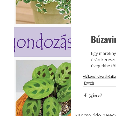
Búzavir
Egy maréknyi 
órán kereszt
üvegekbe töl
víz
konyhakert
házil
Egyéb
Kapcsolódó bejeg