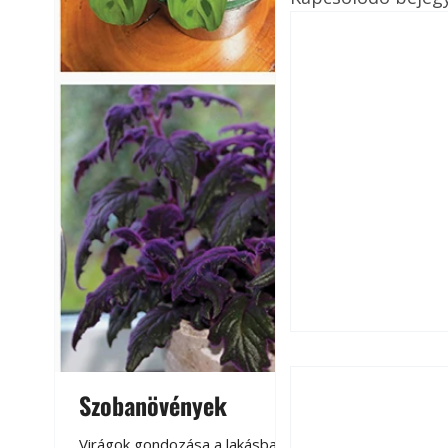
Szobanövények
Virágoskert: k
teraszon, laká
Virágok gondozása a lakásban,