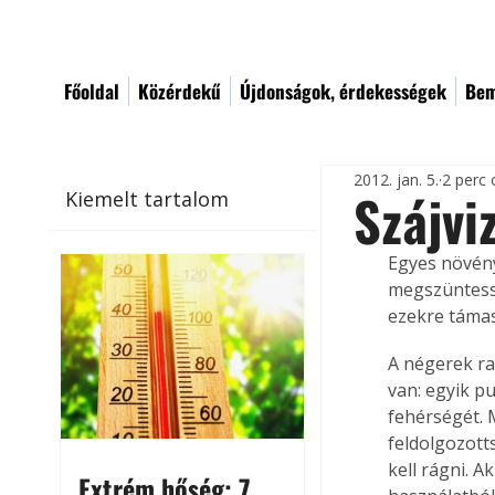
Főoldal
Közérdekű
Újdonságok, érdekességek
Bem
2012. jan. 5.
2 perc 
Szájvi
Kiemelt tartalom
Egyes növény
megszüntessé
ezekre támas
A négerek ra
van: egyik pu
fehérségét. 
feldolgozott
kell rágni. A
Extrém hőség: 7