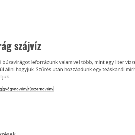
ág szájvíz 
búzavirágot leforrázunk valamivel több, mint egy liter vízze
ül állni hagyjuk. Szűrés után hozzáadunk egy teáskanál mirha
tjük.
ag
gyógynövény
fűszernövény
yzések