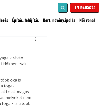
FELIRATKOZÁS
dezés
Építés, felújítás
Kert, növényápolás
Női vonal
yagaik révén 
i időkben csak 
több oka is 
 a fogak 
alaki csak magas 
kat, melyeket nem 
 fogaik is a több 