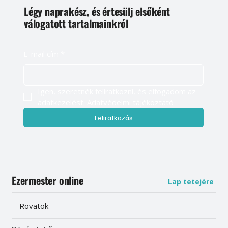
Légy naprakész, és értesülj elsőként
válogatott tartalmainkról
E-mail cím
*
Igen, szeretnék feliratkozni, és elfogadom az 
adatkezelést. 
Adatvédelmi tájékoztató
Feliratkozás
Ezermester online
Lap tetejére
Rovatok