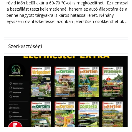
rövid időn belül akár a 60-70 °C-ot is megközelítheti. Ez nemcsak
n
a beszállást teszi kellemetlenné, hanem az autó állapotára és a
benne hagyott tárgyakra is káros hatással lehet. Néhány
egyszerű óvintézkedéssel azonban jelentősen csökkenthetjük a
hőség káros hatásait.
l
Szerkesztőségi