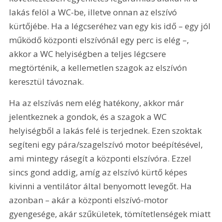
lakás felöl a WC-be, illetve onnan az elszívó 
kürtőjébe. Ha a légcseréhez van egy kis idő – egy jól 
működő központi elszívónál egy perc is elég –, 
akkor a WC helyiségben a teljes légcsere 
megtörténik, a kellemetlen szagok az elszívón 
keresztül távoznak.
Ha az elszívás nem elég hatékony, akkor már 
jelentkeznek a gondok, és a szagok a WC 
helyiségből a lakás felé is terjednek. Ezen szoktak 
segíteni egy pára/szagelszívó motor beépítésével, 
ami mintegy rásegít a központi elszívóra. Ezzel 
sincs gond addig, amíg az elszívó kürtő képes 
kivinni a ventilátor által benyomott levegőt. Ha 
azonban – akár a központi elszívó-motor 
gyengesége, akár szűkületek, tömítetlenségek miatt 