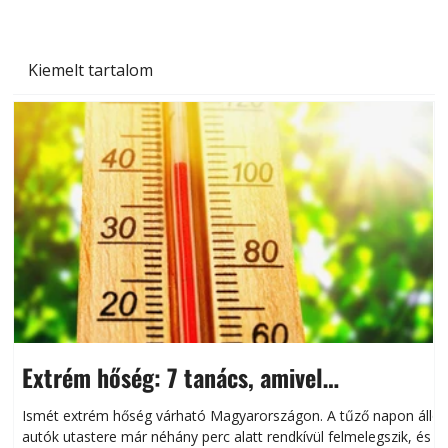
Kiemelt tartalom
Extrém hőség: 7 tanács, amivel
megóvhatjuk autónkat a nyári károktól
Ismét extrém hőség várható Magyarországon. A tűző napon álló
autók utastere már néhány perc alatt rendkívül felmelegszik, és