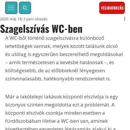
FELIRATKOZÁS
2020. máj. 18.
2 perc olvasás
Szagelszívás WC-ben
A WC-ből történő szagelszívásra különböző 
lehetőségek vannak, melyek között találunk olcsó 
és utólag is egyszerűen beszerelhető megoldásokat 
– amik természetesen a kevésbé hatásosak –, és 
költségesebb, de az előbbieknél lényegesen 
színvonalasabb, hatékonyabb rendszereket is.
Már a lakótelepi lakások központi elszívója is egy 
bizonyos szinten megoldotta ezt a problémát. A 
központi elszívók csonkja minden esetben a 
fürdőszobában illetve a WC-ben van, aminek 
következtében egyenletes légáramlás alakul ki a 