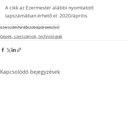
A cikk az Ezermester alábbi nyomtatott 
lapszámában érhető el: 2020/április.
szerszám
fürdőszoba
páraelszívó
Gépek, szerszámok, technológiák
Kapcsolódó bejegyzések