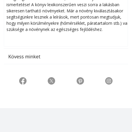
ismertetése! A könyv lexikonszerűen veszi sorra a lakásban
s
sikeresen tart­ha­tó növényeket. Már a növény kiválasztásakor
h
segítségünkre lesznek a leírások, mert pontosan megtudjuk,
k
hogy milyen körülményekre (hőmérséklet, páratartalom stb.) van
szüksége a növénynek az egészséges fejlődéshez.
t
Kövess minket