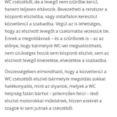
WC csészéből, de a levegő nem szűrőbe kerül, 
hanem teljesen eltávozik. Bevezetheti a rendszer a 
központi elszívóba, vagy oldalfalon keresztül 
közvetlenül a szabadba. Végül az is lehetséges, 
hogy az elszívott levegőt a csatornába vezessük be. 
Ennek a megoldásnak – és a szűrősnek is – az az 
előnye, hogy bármelyik WC-vel megvalósítható, 
nem szükséges hozzá sem központi elszívó, sem az 
elszívott levegő kivezetése, elvezetése a szabadba.
Összességében elmondható, hogy a közvetlenül a 
WC csészéből elszívó bármelyik megoldás sokkal 
hatékonyabb, mint az olyanok, melyek a WC 
helyiség falán bárhol – jellemzően felül – lévő 
elszívó motorokkal működnek, hiszen ezeknél a 
szagok ki sem jutnak a csészéből.