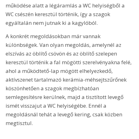
működése alatt a légáramlás a WC helyiségből a 
WC csészén keresztül történik, így a szagok 
egyáltalán nem jutnak ki a kagylóból.
A konkrét megoldásokban már vannak 
különbségek. Van olyan megoldás, amelynél az 
elszívás az öblítő csövön és az öblítő szelepen 
keresztül történik a fal mögötti szerelvényakna felé, 
ahol a működtető-lap mögött elhelyezkedő, 
aktívszenet tartalmazó kerámia-méhsejtszűrőnek 
köszönhetően a szagok megbízhatóan 
semlegesítésre kerülnek, majd a tisztított levegő 
ismét visszajut a WC helyiségébe. Ennél a 
megoldásnál tehát a levegő kering, csak közben 
megtisztul.