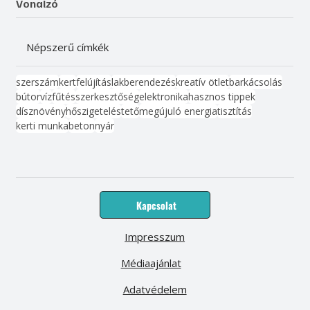
Vonalzó
Népszerű címkék
szerszám
kert
felújítás
lakberendezés
kreatív ötlet
barkácsolás
bútor
víz
fűtés
szerkesztőség
elektronika
hasznos tippek
dísznövény
hőszigetelés
tető
megújuló energia
tisztítás
kerti munka
beton
nyár
Kapcsolat
Impresszum
Médiaajánlat
Adatvédelem