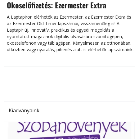
Okoselőfizetés: Ezermester Extra
A Laptapiron elérhetők az Ezermester, az Ezermester Extra és
az Ezermester Old Timer lapszámai, visszamenőleg is! A
Laptapir új, innovatív, praktikus és egyedi megoldás a
L
nyomtatott magazinok digitális olvasására számítógépen,
okostelefonon vagy táblagépen. Kényelmesen az otthonában,
útközben vagy nyaralás, pihenés alatt is elérhetők lapszámaink.
ú
Bárhol, bármikor, akár külföldön élve vagy dolgozva is
B
olvashatók az Ezermester lapszámai. A Laptapir kényelmes
megoldás, mert: – t
Kiadványaink