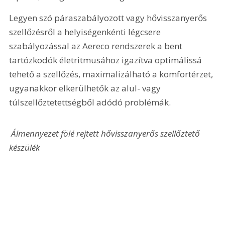
Legyen szó páraszabályozott vagy hővisszanyerős 
szellőzésről a helyiségenkénti légcsere 
szabályozással az Aereco rendszerek a bent 
tartózkodók életritmusához igazítva optimálissá 
tehető a szellőzés, maximalizálható a komfortérzet, 
ugyanakkor elkerülhetők az alul- vagy 
túlszellőztetettségből adódó problémák.
 Álmennyezet fölé rejtett hővisszanyerős szellőztető 
készülék