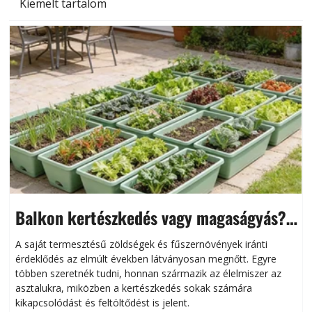
Kiemelt tartalom
Balkon kertészkedés vagy magaságyás?
Helytakarékos kertészkedés
A saját termesztésű zöldségek és fűszernövények iránti
érdeklődés az elmúlt években látványosan megnőtt. Egyre
többen szeretnék tudni, honnan származik az élelmiszer az
l
asztalukra, miközben a kertészkedés sokak számára
kikapcsolódást és feltöltődést is jelent.
é