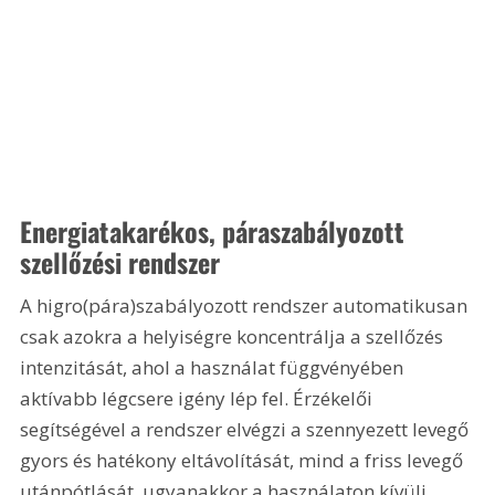
Energiatakarékos, páraszabályozott 
szellőzési rendszer
A higro(pára)szabályozott rendszer automatikusan 
csak azokra a helyiségre koncentrálja a szellőzés 
intenzitását, ahol a használat függvényében 
aktívabb légcsere igény lép fel. Érzékelői 
segítségével a rendszer elvégzi a szennyezett levegő 
gyors és hatékony eltávolítását, mind a friss levegő 
utánpótlását, ugyanakkor a használaton kívüli 