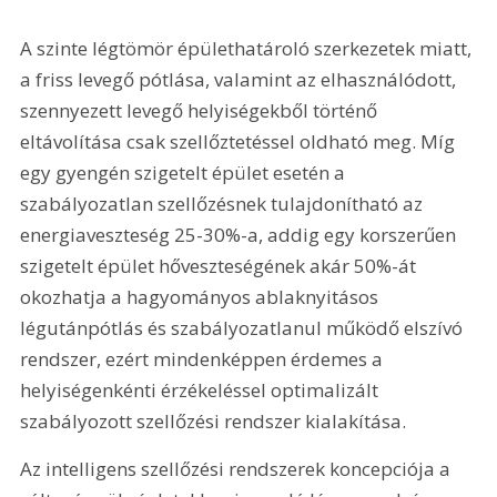
A szinte légtömör épülethatároló szerkezetek miatt, 
a friss levegő pótlása, valamint az elhasználódott, 
szennyezett levegő helyiségekből történő 
eltávolítása csak szellőztetéssel oldható meg. Míg 
egy gyengén szigetelt épület esetén a 
szabályozatlan szellőzésnek tulajdonítható az 
energiaveszteség 25-30%-a, addig egy korszerűen 
szigetelt épület hőveszteségének akár 50%-át 
okozhatja a hagyományos ablaknyitásos 
légutánpótlás és szabályozatlanul működő elszívó 
rendszer, ezért mindenképpen érdemes a 
helyiségenkénti érzékeléssel optimalizált 
szabályozott szellőzési rendszer kialakítása.
Az intelligens szellőzési rendszerek koncepciója a 