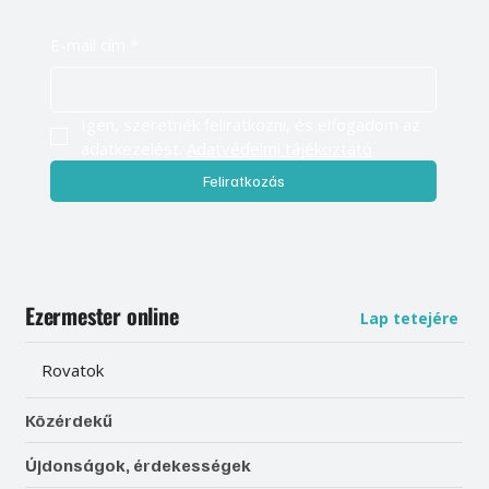
E-mail cím
*
Igen, szeretnék feliratkozni, és elfogadom az 
adatkezelést. 
Adatvédelmi tájékoztató
Feliratkozás
Ezermester online
Lap tetejére
Rovatok
Közérdekű
Újdonságok, érdekességek