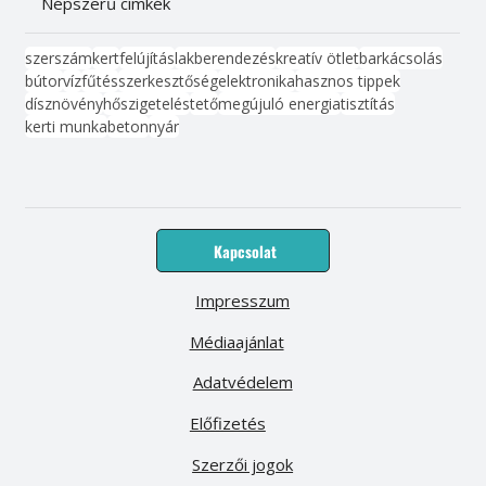
Népszerű címkék
szerszám
kert
felújítás
lakberendezés
kreatív ötlet
barkácsolás
bútor
víz
fűtés
szerkesztőség
elektronika
hasznos tippek
dísznövény
hőszigetelés
tető
megújuló energia
tisztítás
kerti munka
beton
nyár
Kapcsolat
Impresszum
Médiaajánlat
Adatvédelem
Előfizetés
Szerzői jogok