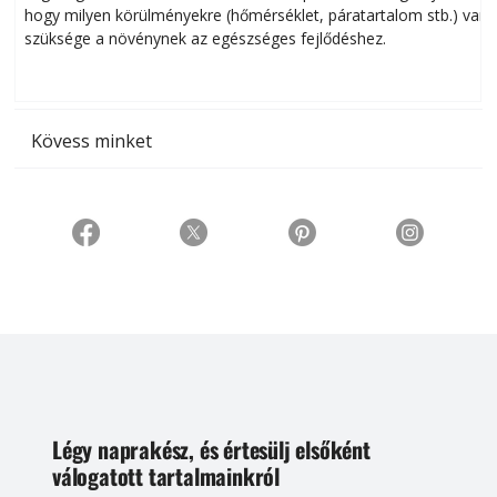
hogy milyen körülményekre (hőmérséklet, páratartalom stb.) van
szüksége a növénynek az egészséges fejlődéshez.
t
Kövess minket
Légy naprakész, és értesülj elsőként
válogatott tartalmainkról