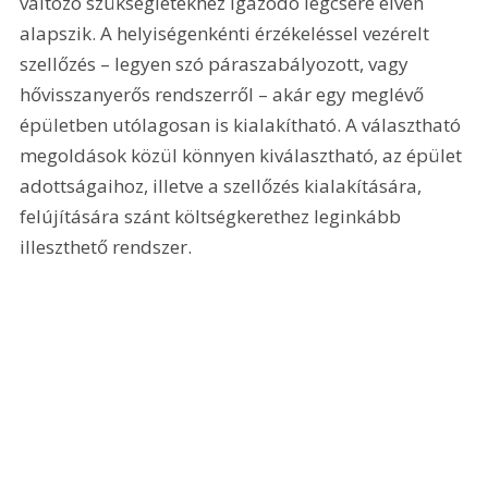
változó szükségletekhez igazodó légcsere elvén 
alapszik. A helyiségenkénti érzékeléssel vezérelt 
szellőzés – legyen szó páraszabályozott, vagy 
hővisszanyerős rendszerről – akár egy meglévő 
épületben utólagosan is kialakítható. A választható 
megoldások közül könnyen kiválasztható, az épület 
adottságaihoz, illetve a szellőzés kialakítására, 
felújítására szánt költségkerethez leginkább 
illeszthető rendszer.