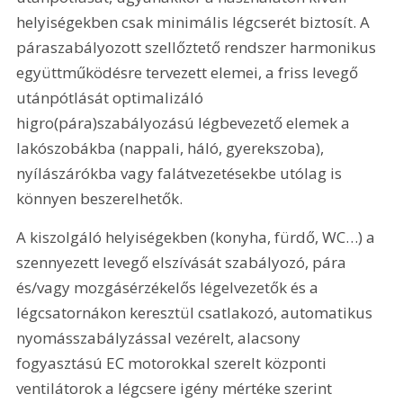
helyiségekben csak minimális légcserét biztosít. A 
páraszabályozott szellőztető rendszer harmonikus 
együttműködésre tervezett elemei, a friss levegő 
utánpótlását optimalizáló 
higro(pára)szabályozású légbevezető elemek a 
lakószobákba (nappali, háló, gyerekszoba), 
nyílászárókba vagy falátvezetésekbe utólag is 
könnyen beszerelhetők.
A kiszolgáló helyiségekben (konyha, fürdő, WC…) a 
szennyezett levegő elszívását szabályozó, pára 
és/vagy mozgásérzékelős légelvezetők és a 
légcsatornákon keresztül csatlakozó, automatikus 
nyomásszabályzással vezérelt, alacsony 
fogyasztású EC motorokkal szerelt központi 
ventilátorok a légcsere igény mértéke szerint 