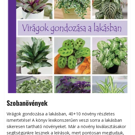
Szobanövények
Virágok gondozása a lakásban, 40+10 növény részletes
ismertetése! A könyv lexikonszerűen veszi sorra a lakásban
s
sikeresen tart­ha­tó növényeket. Már a növény kiválasztásakor
h
segítségünkre lesznek a leírások, mert pontosan megtudjuk,
k