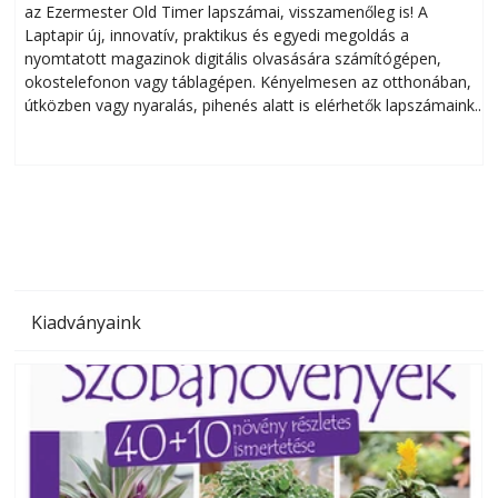
az Ezermester Old Timer lapszámai, visszamenőleg is! A
Laptapir új, innovatív, praktikus és egyedi megoldás a
L
nyomtatott magazinok digitális olvasására számítógépen,
okostelefonon vagy táblagépen. Kényelmesen az otthonában,
útközben vagy nyaralás, pihenés alatt is elérhetők lapszámaink.
ú
Bárhol, bármikor, akár külföldön élve vagy dolgozva is
B
olvashatók az Ezermester lapszámai. A Laptapir kényelmes
megoldás, mert: – t
Kiadványaink