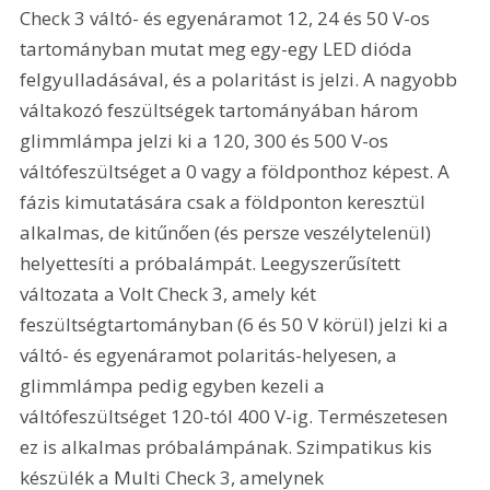
Check 3 váltó- és egyenáramot 12, 24 és 50 V-os 
tartományban mutat meg egy-egy LED dióda 
felgyulladásával, és a polaritást is jelzi. A nagyobb 
váltakozó feszültségek tartományában három 
glimmlámpa jelzi ki a 120, 300 és 500 V-os 
váltófeszültséget a 0 vagy a földponthoz képest. A 
fázis kimutatására csak a földponton keresztül 
alkalmas, de kitűnően (és persze veszélytelenül) 
helyettesíti a próbalámpát. Leegyszerűsített 
változata a Volt Check 3, amely két 
feszültségtartományban (6 és 50 V körül) jelzi ki a 
váltó- és egyenáramot polaritás-helyesen, a 
glimmlámpa pedig egyben kezeli a 
váltófeszültséget 120-tól 400 V-ig. Természetesen 
ez is alkalmas próbalámpának. Szimpatikus kis 
készülék a Multi Check 3, amelynek 