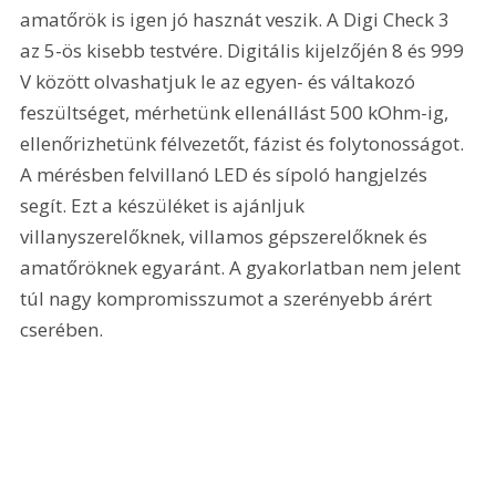
amatőrök is igen jó hasznát veszik. A Digi Check 3 
az 5-ös kisebb testvére. Digitális kijelzőjén 8 és 999 
V között olvashatjuk le az egyen- és váltakozó 
feszültséget, mérhetünk ellenállást 500 kOhm-ig, 
ellenőrizhetünk félvezetőt, fázist és folytonosságot. 
A mérésben felvillanó LED és sípoló hangjelzés 
segít. Ezt a készüléket is ajánljuk 
villanyszerelőknek, villamos gépszerelőknek és 
amatőröknek egyaránt. A gyakorlatban nem jelent 
túl nagy kompromisszumot a szerényebb árért 
cserében. 