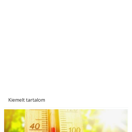
A varrógép és a varrás
Kiemelt tartalom