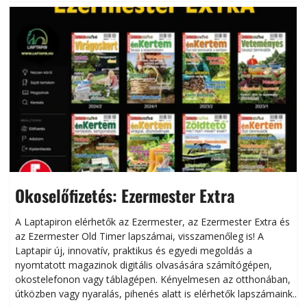
Okoselőfizetés: Ezermester Extra
A Laptapiron elérhetők az Ezermester, az Ezermester Extra és
az Ezermester Old Timer lapszámai, visszamenőleg is! A
Laptapir új, innovatív, praktikus és egyedi megoldás a
L
nyomtatott magazinok digitális olvasására számítógépen,
okostelefonon vagy táblagépen. Kényelmesen az otthonában,
útközben vagy nyaralás, pihenés alatt is elérhetők lapszámaink.
ú