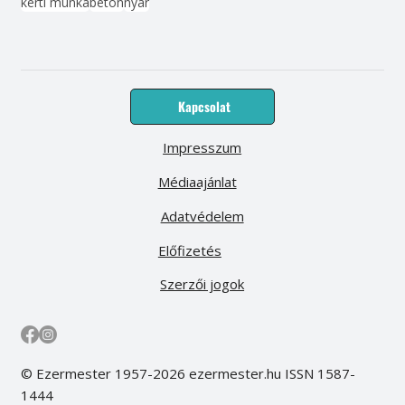
kerti munka
beton
nyár
Kapcsolat
Impresszum
Médiaajánlat
Adatvédelem
Előfizetés
Szerzői jogok
© Ezermester 1957-2026 ezermester.hu ISSN 1587-
1444