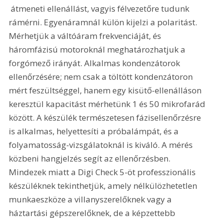
 átmeneti ellenállást, vagyis félvezetőre tudunk 
rámérni. Egyenáramnál külön kijelzi a polaritást. 
Mérhetjük a váltóáram frekvenciáját, és 
háromfázisú motoroknál meghatározhatjuk a 
forgómező irányát. Alkalmas kondenzátorok 
ellenőrzésére; nem csak a töltött kondenzátoron 
mért feszültséggel, hanem egy kisütő-ellenálláson 
keresztül kapacitást mérhetünk 1 és 50 mikrofarád 
között. A készülék természetesen fázisellenőrzésre 
is alkalmas, helyettesíti a próbalámpát, és a 
folyamatosság-vizsgálatoknál is kiváló. A mérés 
közbeni hangjelzés segít az ellenőrzésben. 
Mindezek miatt a Digi Check 5-öt professzionális 
készüléknek tekinthetjük, amely nélkülözhetetlen 
munkaeszköze a villanyszerelőknek vagy a 
háztartási gépszerelőknek, de a képzettebb 