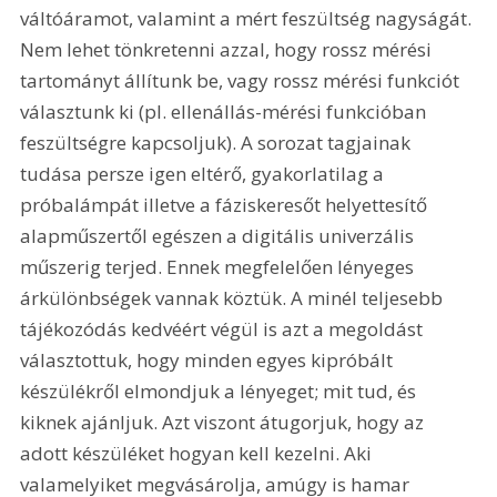
váltóáramot, valamint a mért feszültség nagyságát. 
Nem lehet tönkretenni azzal, hogy rossz mérési 
tartományt állítunk be, vagy rossz mérési funkciót 
választunk ki (pl. ellenállás-mérési funkcióban 
feszültségre kapcsoljuk). A sorozat tagjainak 
tudása persze igen eltérő, gyakorlatilag a 
próbalámpát illetve a fáziskeresőt helyettesítő 
alapműszertől egészen a digitális univerzális 
műszerig terjed. Ennek megfelelően lényeges 
árkülönbségek vannak köztük. A minél teljesebb 
tájékozódás kedvéért végül is azt a megoldást 
választottuk, hogy minden egyes kipróbált 
készülékről elmondjuk a lényeget; mit tud, és 
kiknek ajánljuk. Azt viszont átugorjuk, hogy az 
adott készüléket hogyan kell kezelni. Aki 
valamelyiket megvásárolja, amúgy is hamar 