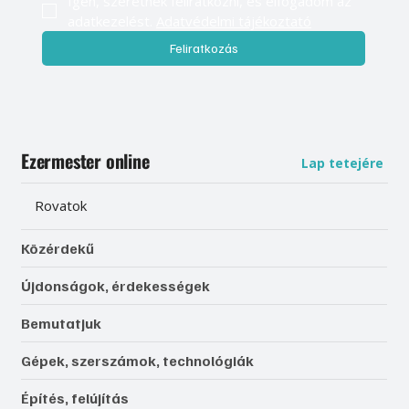
Igen, szeretnék feliratkozni, és elfogadom az 
adatkezelést. 
Adatvédelmi tájékoztató
Feliratkozás
Ezermester online
Lap tetejére
Rovatok
Közérdekű
Újdonságok, érdekességek
Bemutatjuk
Gépek, szerszámok, technológiák
Építés, felújítás