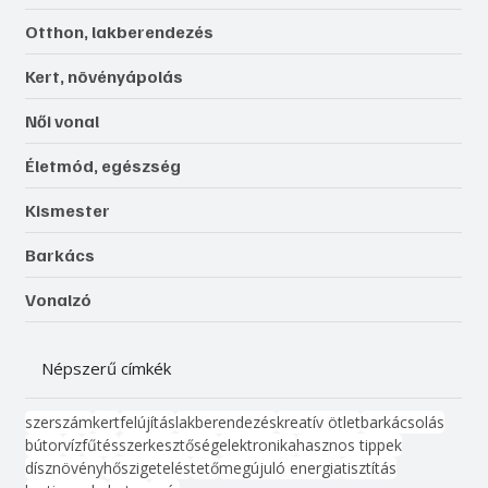
Otthon, lakberendezés
Kert, növényápolás
Női vonal
Életmód, egészség
Kismester
Barkács
Vonalzó
Népszerű címkék
szerszám
kert
felújítás
lakberendezés
kreatív ötlet
barkácsolás
bútor
víz
fűtés
szerkesztőség
elektronika
hasznos tippek
dísznövény
hőszigetelés
tető
megújuló energia
tisztítás