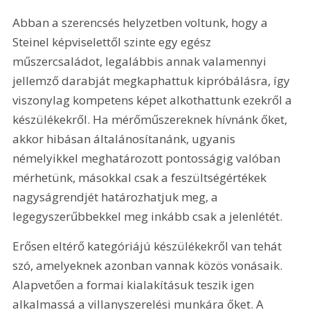
Abban a szerencsés helyzetben voltunk, hogy a 
Steinel képviselettől szinte egy egész 
műszercsaládot, legalábbis annak valamennyi 
jellemző darabját megkaphattuk kipróbálásra, így 
viszonylag kompetens képet alkothattunk ezekről a 
készülékekről. Ha mérőműszereknek hívnánk őket, 
akkor hibásan általánosítanánk, ugyanis 
némelyikkel meghatározott pontosságig valóban 
mérhetünk, másokkal csak a feszültségértékek 
nagyságrendjét határozhatjuk meg, a 
legegyszerűbbekkel meg inkább csak a jelenlétét.
Erősen eltérő kategóriájú készülékekről van tehát 
szó, amelyeknek azonban vannak közös vonásaik. 
Alapvetően a formai kialakításuk teszik igen 
alkalmassá a villanyszerelési munkára őket. A 