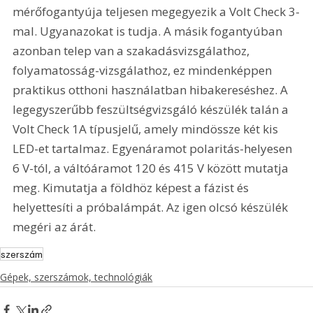
mérőfogantyúja teljesen megegyezik a Volt Check 3-
mal. Ugyanazokat is tudja. A másik fogantyúban 
azonban telep van a szakadásvizsgálathoz, 
folyamatosság-vizsgálathoz, ez mindenképpen 
praktikus otthoni használatban hibakereséshez. A 
legegyszerűbb feszültségvizsgáló készülék talán a 
Volt Check 1A típusjelű, amely mindössze két kis 
LED-et tartalmaz. Egyenáramot polaritás-helyesen 
6 V-tól, a váltóáramot 120 és 415 V között mutatja 
meg. Kimutatja a földhöz képest a fázist és 
helyettesíti a próbalámpát. Az igen olcsó készülék 
megéri az árát. 
szerszám
Gépek, szerszámok, technológiák