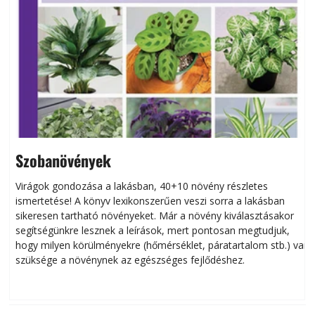
Szobanövények
Virágok gondozása a lakásban, 40+10 növény részletes
ismertetése! A könyv lexikonszerűen veszi sorra a lakásban
s
sikeresen tart­ha­tó növényeket. Már a növény kiválasztásakor
h
segítségünkre lesznek a leírások, mert pontosan megtudjuk,
k
hogy milyen körülményekre (hőmérséklet, páratartalom stb.) van
szüksége a növénynek az egészséges fejlődéshez.
t