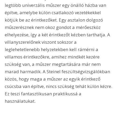
legtöbb univerzális műszer egy önálló házba van 
építve, amelybe külön csatlakozó vezetékekkel 
kötjük be az érintkezőket. Egy asztalon dolgozó 
műszerésznek nem okoz gondot a mérőeszköz 
elhelyezése, így a két érintkezőt kézben tarthatja. A 
villanyszerelőnek viszont sokszor a 
leglehetetlenebb helyzetekben kell rámérni a 
villamos érintkezőkre, amihez mindkét kezére 
szükség van, a műszer megtartására már nem 
marad harmadik. A Steinel feszültségvizsgálókban 
közös, hogy maga a műszer az egyik érintkező 
csúcsba van építve, nincs szükség tehát külön kézre. 
Ez teszi fantasztikusan praktikussá a 
használatukat. 