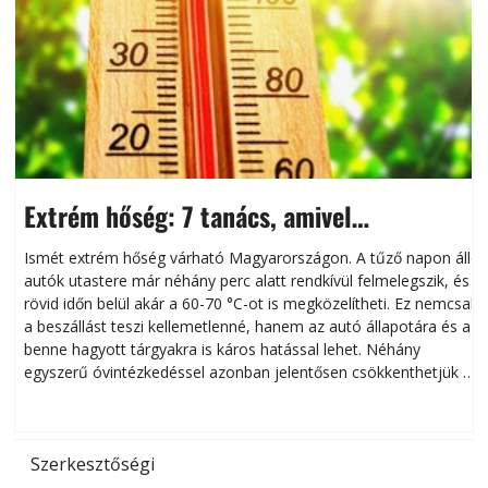
Extrém hőség: 7 tanács, amivel
megóvhatjuk autónkat a nyári károktól
Ismét extrém hőség várható Magyarországon. A tűző napon álló
autók utastere már néhány perc alatt rendkívül felmelegszik, és
rövid időn belül akár a 60-70 °C-ot is megközelítheti. Ez nemcsak
n
a beszállást teszi kellemetlenné, hanem az autó állapotára és a
benne hagyott tárgyakra is káros hatással lehet. Néhány
egyszerű óvintézkedéssel azonban jelentősen csökkenthetjük a
hőség káros hatásait.
l
Szerkesztőségi