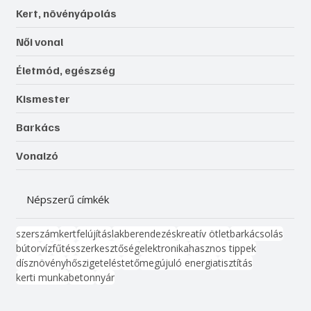
Kert, növényápolás
Női vonal
Életmód, egészség
Kismester
Barkács
Vonalzó
Népszerű címkék
szerszám
kert
felújítás
lakberendezés
kreatív ötlet
barkácsolás
bútor
víz
fűtés
szerkesztőség
elektronika
hasznos tippek
dísznövény
hőszigetelés
tető
megújuló energia
tisztítás
kerti munka
beton
nyár