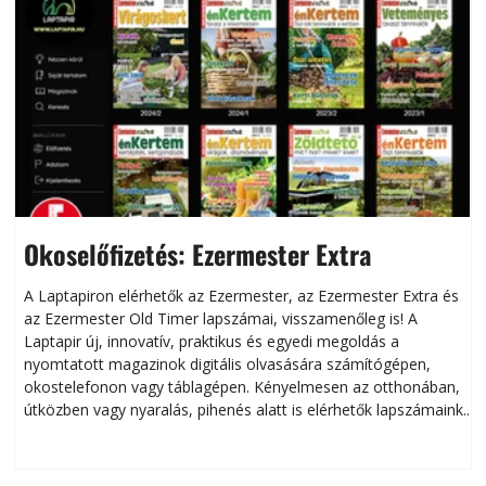
Okoselőfizetés: Ezermester Extra
A Laptapiron elérhetők az Ezermester, az Ezermester Extra és
az Ezermester Old Timer lapszámai, visszamenőleg is! A
Laptapir új, innovatív, praktikus és egyedi megoldás a
L
nyomtatott magazinok digitális olvasására számítógépen,
okostelefonon vagy táblagépen. Kényelmesen az otthonában,
útközben vagy nyaralás, pihenés alatt is elérhetők lapszámaink.
ú
Bárhol, bármikor, akár külföldön élve vagy dolgozva is
B
olvashatók az Ezermester lapszámai. A Laptapir kényelmes
megoldás, mert: – t