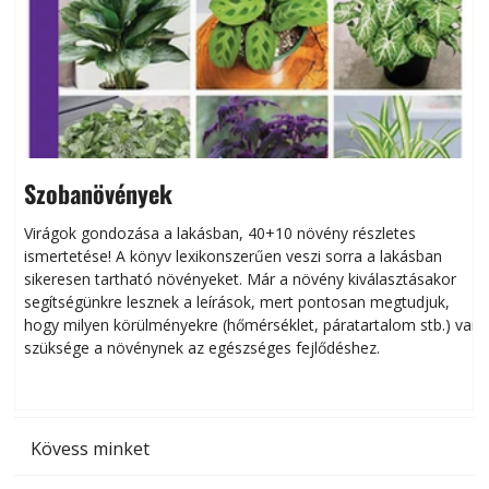
Szobanövények
Virágok gondozása a lakásban, 40+10 növény részletes
ismertetése! A könyv lexikonszerűen veszi sorra a lakásban
s
sikeresen tart­ha­tó növényeket. Már a növény kiválasztásakor
h
segítségünkre lesznek a leírások, mert pontosan megtudjuk,
k
hogy milyen körülményekre (hőmérséklet, páratartalom stb.) van
szüksége a növénynek az egészséges fejlődéshez.
t
Kövess minket