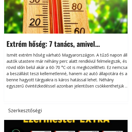
Extrém hőség: 7 tanács, amivel
megóvhatjuk autónkat a nyári károktól
Ismét extrém hőség várható Magyarországon. A tűző napon álló
autók utastere már néhány perc alatt rendkívül felmelegszik, és
rövid időn belül akár a 60-70 °C-ot is megközelítheti. Ez nemcsak
n
a beszállást teszi kellemetlenné, hanem az autó állapotára és a
benne hagyott tárgyakra is káros hatással lehet. Néhány
egyszerű óvintézkedéssel azonban jelentősen csökkenthetjük a
hőség káros hatásait.
l
Szerkesztőségi