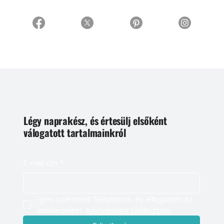
Légy naprakész, és értesülj elsőként
válogatott tartalmainkról
E-mail cím
*
Igen, szeretnék feliratkozni, és elfogadom az 
adatkezelést. 
Adatvédelmi tájékoztató