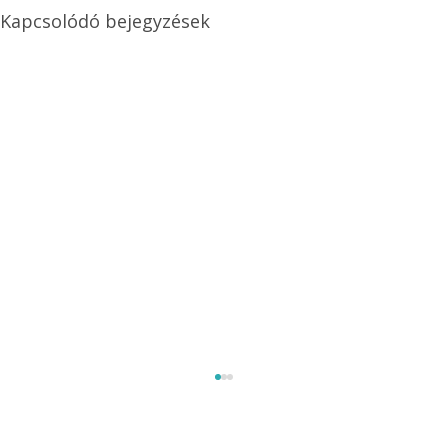
Kapcsolódó bejegyzések
Méretezett kétéltű antenna
Az Ezermester 1980/9. számában bemutatott