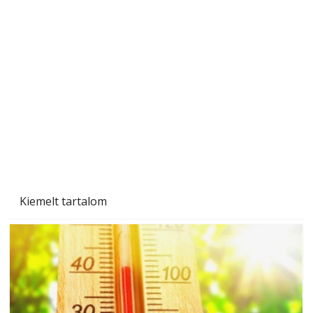
"Kétéltű antenna" nagy érdeklődést váltott ki.
Szerzőjéhez sokan fordultak levelükkel és
személyesen is. Önzetlenül segített
mindenkinek, így több helyhez köt
Kiemelt tartalom