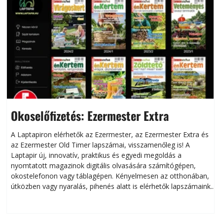
Okoselőfizetés: Ezermester Extra
A Laptapiron elérhetők az Ezermester, az Ezermester Extra és
az Ezermester Old Timer lapszámai, visszamenőleg is! A
Laptapir új, innovatív, praktikus és egyedi megoldás a
L
nyomtatott magazinok digitális olvasására számítógépen,
okostelefonon vagy táblagépen. Kényelmesen az otthonában,
útközben vagy nyaralás, pihenés alatt is elérhetők lapszámaink.
ú
Bárhol, bármikor, akár külföldön élve vagy dolgozva is
B
olvashatók az Ezermester lapszámai. A Laptapir kényelmes
megoldás, mert: – t