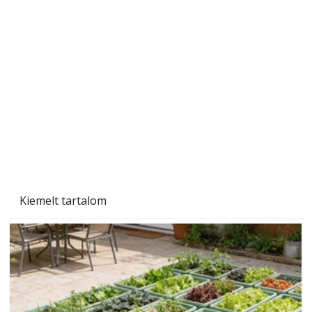
"Kétéltű antenna" nagy érdeklődést váltott ki.
Szerzőjéhez sokan fordultak levelükkel és
személyesen is. Önzetlenül segített
mindenkinek, így több helyhez köt
Kiemelt tartalom