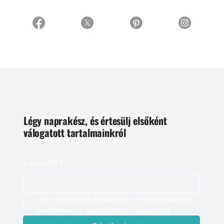
Légy naprakész, és értesülj elsőként
válogatott tartalmainkról
E-mail cím
*
Igen, szeretnék feliratkozni, és elfogadom az 
adatkezelést. 
Adatvédelmi tájékoztató