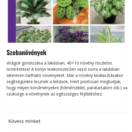
Szobanövények
Virágok gondozása a lakásban, 40+10 növény részletes
ismertetése! A könyv lexikonszerűen veszi sorra a lakásban
s
sikeresen tart­ha­tó növényeket. Már a növény kiválasztásakor
h
segítségünkre lesznek a leírások, mert pontosan megtudjuk,
k
hogy milyen körülményekre (hőmérséklet, páratartalom stb.) van
szüksége a növénynek az egészséges fejlődéshez.
t
Kövess minket