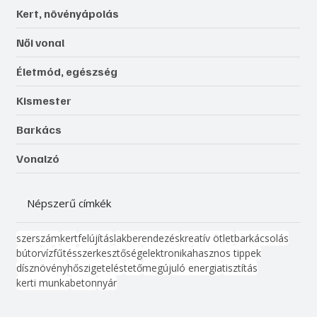
Kert, növényápolás
Női vonal
Életmód, egészség
Kismester
Barkács
Vonalzó
Népszerű címkék
szerszám
kert
felújítás
lakberendezés
kreatív ötlet
barkácsolás
bútor
víz
fűtés
szerkesztőség
elektronika
hasznos tippek
dísznövény
hőszigetelés
tető
megújuló energia
tisztítás
kerti munka
beton
nyár