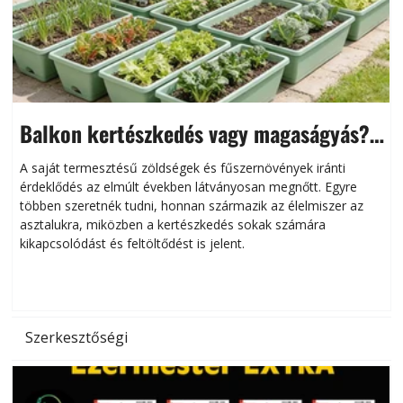
Balkon kertészkedés vagy magaságyás?
Helytakarékos kertészkedés
A saját termesztésű zöldségek és fűszernövények iránti
érdeklődés az elmúlt években látványosan megnőtt. Egyre
többen szeretnék tudni, honnan származik az élelmiszer az
l
asztalukra, miközben a kertészkedés sokak számára
kikapcsolódást és feltöltődést is jelent.
é
d
Szerkesztőségi