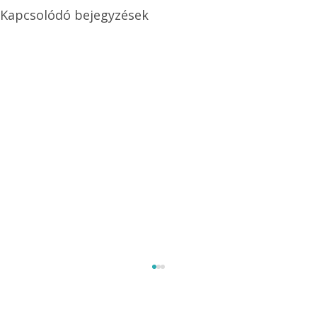
Kapcsolódó bejegyzések
Méretezett kétéltű antenna
Az Ezermester 1980/9. számában bemutatott