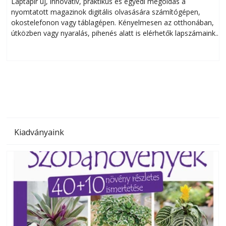
Laptapir új, innovatív, praktikus és egyedi megoldás a
L
nyomtatott magazinok digitális olvasására számítógépen,
okostelefonon vagy táblagépen. Kényelmesen az otthonában,
útközben vagy nyaralás, pihenés alatt is elérhetők lapszámaink.
ú
Bárhol, bármikor, akár külföldön élve vagy dolgozva is
B
olvashatók az Ezermester lapszámai. A Laptapir kényelmes
megoldás, mert: – t
Kiadványaink