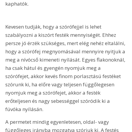
kaphatók.
Kevesen tudják, hogy a szórófejjel is lehet 
szabályozni a kiszórt festék mennyiségét. Ehhez 
persze jó érzék szükséges, mert elég nehéz eltalálni, 
hogy a szórófej megnyomásával mennyire nyitjuk a 
meg a nívócső kimeneti nyílását. Egyes flakonoknál, 
ha csak hátul és gyengén nyomjuk meg a 
szórófejet, akkor kevés finom porlasztású festéket 
szórunk ki, ha előre vagy teljesen függőlegesen 
nyomjuk meg a szórófejet, akkor a festék 
erőteljesen és nagy sebességgel szóródik ki a 
fúvóka nyílásán.
A permetet mindig egyenletesen, oldal- vagy 
függőleges irányba mozgatva szórjuk ki. A festés 