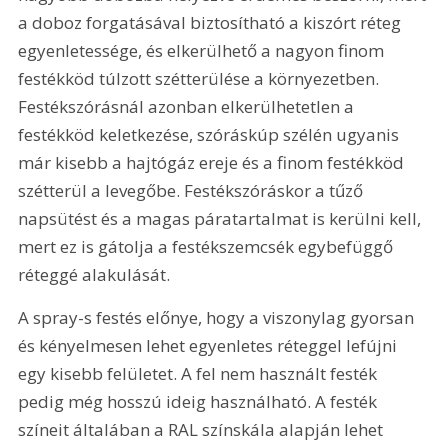
a doboz forgatásával biztosítható a kiszórt réteg 
egyenletessége, és elkerülhető a nagyon finom 
festékköd túlzott szétterülése a környezetben. 
Festékszórásnál azonban elkerülhetetlen a 
festékköd keletkezése, szóráskúp szélén ugyanis 
már kisebb a hajtógáz ereje és a finom festékköd 
szétterül a levegőbe. Festékszóráskor a tűző 
napsütést és a magas páratartalmat is kerülni kell, 
mert ez is gátolja a festékszemcsék egybefüggő 
réteggé alakulását.
A spray-s festés előnye, hogy a viszonylag gyorsan 
és kényelmesen lehet egyenletes réteggel lefújni 
egy kisebb felületet. A fel nem használt festék 
pedig még hosszú ideig használható. A festék 
színeit általában a RAL színskála alapján lehet 