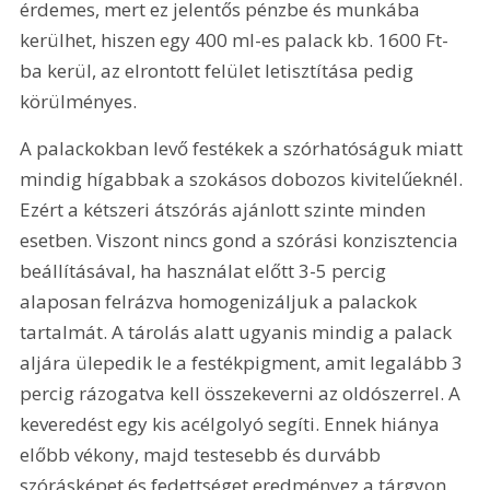
érdemes, mert ez jelentős pénzbe és munkába 
kerülhet, hiszen egy 400 ml-es palack kb. 1600 Ft-
ba kerül, az elrontott felület letisztítása pedig 
körülményes.
A palackokban levő festékek a szórhatóságuk miatt 
mindig hígabbak a szokásos dobozos kivitelűeknél. 
Ezért a kétszeri átszórás ajánlott szinte minden 
esetben. Viszont nincs gond a szórási konzisztencia 
beállításával, ha használat előtt 3-5 percig 
alaposan felrázva homogenizáljuk a palackok 
tartalmát. A tárolás alatt ugyanis mindig a palack 
aljára ülepedik le a festékpigment, amit legalább 3 
percig rázogatva kell összekeverni az oldószerrel. A 
keveredést egy kis acélgolyó segíti. Ennek hiánya 
előbb vékony, majd testesebb és durvább 
szórásképet és fedettséget eredményez a tárgyon.