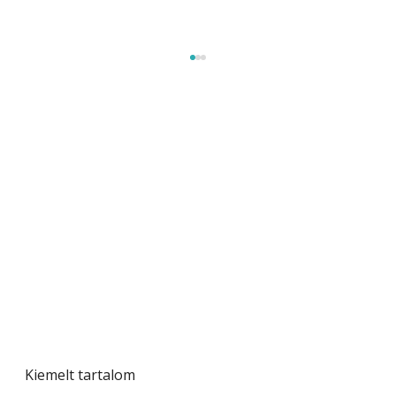
A varrógép és a varrás
Kiemelt tartalom