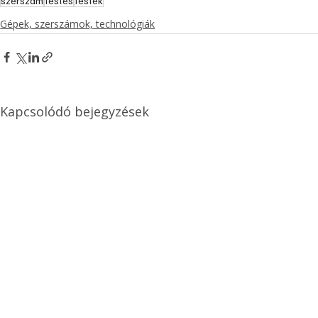
szerszám
festés
festék
Gépek, szerszámok, technológiák
Kapcsolódó bejegyzések