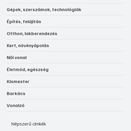
Gépek, szerszámok, technológiák
Építés, felújítás
Otthon, lakberendezés
Kert, növényápolás
Női vonal
Életmód, egészség
Kismester
Barkács
Vonalzó
Népszerű címkék