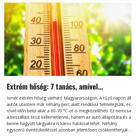
Extrém hőség: 7 tanács, amivel
megóvhatjuk autónkat a nyári károktól
Ismét extrém hőség várható Magyarországon. A tűző napon álló
autók utastere már néhány perc alatt rendkívül felmelegszik, és
rövid időn belül akár a 60-70 °C-ot is megközelítheti. Ez nemcsak
n
a beszállást teszi kellemetlenné, hanem az autó állapotára és a
benne hagyott tárgyakra is káros hatással lehet. Néhány
egyszerű óvintézkedéssel azonban jelentősen csökkenthetjük a