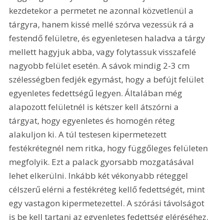
kezdetekor a permetet ne azonnal közvetlenül a 
tárgyra, hanem kissé mellé szórva vezessük rá a 
festendő felületre, és egyenletesen haladva a tárgy 
mellett hagyjuk abba, vagy folytassuk visszafelé 
nagyobb felület esetén. A sávok mindig 2-3 cm 
szélességben fedjék egymást, hogy a befújt felület 
egyenletes fedettségű legyen. Általában még 
alapozott felületnél is kétszer kell átszórni a 
tárgyat, hogy egyenletes és homogén réteg 
alakuljon ki. A túl testesen kipermetezett 
festékrétegnél nem ritka, hogy függőleges felületen 
megfolyik. Ezt a palack gyorsabb mozgatásával 
lehet elkerülni. Inkább két vékonyabb réteggel 
célszerű elérni a festékréteg kellő fedettségét, mint 
egy vastagon kipermetezettel. A szórási távolságot 
is be kell tartani az egyenletes fedettség eléréséhez.