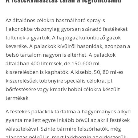
Az általános célokra használható spray-s 
flakonokba viszonylag gyorsan száradó festékeket 
töltenek a gyártók. A hajtógáz különböző gázok 
keveréke. A palackok kívülről hasonlóak, azonban a 
belső tartalom nagyon is eltérhet. A palackok 
általában 400 literesek, de 150-600 ml 
kiszerelésben is kaphatók. A kisebb, 50, 80 ml-es 
kiszerelésűek többnyire speciális célokra, pl. 
bőrfestésére vagy kreatív hobbi célokra készült 
termékek.
A festékes palackok tartalma a hagyományos alkyd 
gyanta mellett egyre inkább bővül az akril festékek 
választékával. Szinte bármire felszórhatók, még 
alapozás nélkül is, mert lakkbenzin az oldószerük, 