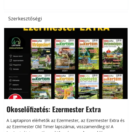
hőség káros hatásait.
l
Szerkesztőségi
Okoselőfizetés: Ezermester Extra
A Laptapiron elérhetők az Ezermester, az Ezermester Extra és
az Ezermester Old Timer lapszámai, visszamenőleg is! A