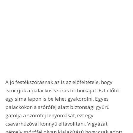
A jó festékszórásnak az is az előfeltétele, hogy 
ismerjük a palackos szórás technikáját. Ezt előbb 
egy sima lapon is be lehet gyakorolni. Egyes 
palackokon a szórófej alatt biztonsági gyűrű 
gátolja a szórófej lenyomását, ezt egy 
csavarhúzóval könnyű eltávolítani. Vigyázat, 
némely szórófej olyan kialakítású hogy csak adott 