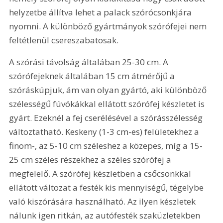
helyzetbe állítva lehet a palack szórócsonkjára 
nyomni. A különböző gyártmányok szórófejei nem 
feltétlenül csereszabatosak.
A szórási távolság általában 25-30 cm. A 
szórófejeknek általában 15 cm átmérőjű a 
szóráskúpjuk, ám van olyan gyártó, aki különböző 
szélességű fúvókákkal ellátott szórófej készletet is 
gyárt. Ezeknél a fej cserélésével a szórásszélesség 
változtatható. Keskeny (1-3 cm-es) felületekhez a 
finom-, az 5-10 cm széleshez a közepes, míg a 15-
25 cm széles részekhez a széles szórófej a 
megfelelő. A szórófej készletben a csőcsonkkal 
ellátott változat a festék kis mennyiségű, tégelybe 
való kiszórására használható. Az ilyen készletek 
nálunk igen ritkán, az autófesték szaküzletekben 