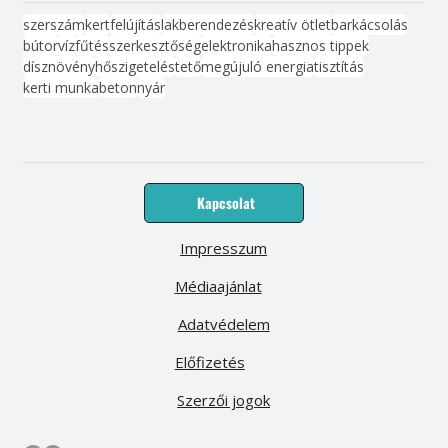
szerszám
kert
felújítás
lakberendezés
kreatív ötlet
barkácsolás
bútor
víz
fűtés
szerkesztőség
elektronika
hasznos tippek
dísznövény
hőszigetelés
tető
megújuló energia
tisztítás
kerti munka
beton
nyár
Kapcsolat
Impresszum
Médiaajánlat
Adatvédelem
Előfizetés
Szerzői jogok