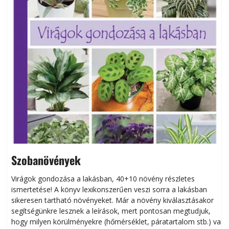
Szobanövények
Virágok gondozása a lakásban, 40+10 növény részletes
ismertetése! A könyv lexikonszerűen veszi sorra a lakásban
s
sikeresen tart­ha­tó növényeket. Már a növény kiválasztásakor
h
segítségünkre lesznek a leírások, mert pontosan megtudjuk,
k
hogy milyen körülményekre (hőmérséklet, páratartalom stb.) van