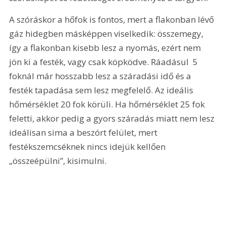
A szóráskor a hőfok is fontos, mert a flakonban lévő 
gáz hidegben másképpen viselkedik: összemegy, 
így a flakonban kisebb lesz a nyomás, ezért nem 
jön ki a festék, vagy csak köpködve. Ráadásul  5 
foknál már hosszabb lesz a száradási idő és a 
festék tapadása sem lesz megfelelő. Az ideális 
hőmérséklet 20 fok körüli. Ha hőmérséklet 25 fok 
feletti, akkor pedig a gyors száradás miatt nem lesz 
ideálisan sima a beszórt felület, mert 
festékszemcséknek nincs idejük kellően 
„összeépülni”, kisimulni.