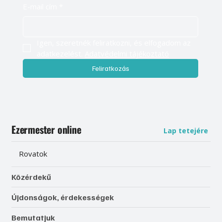
E-mail cím
*
Igen, szeretnék feliratkozni, és elfogadom az 
adatkezelést. 
Adatvédelmi tájékoztató
Feliratkozás
Ezermester online
Lap tetejére
Rovatok
Közérdekű
Újdonságok, érdekességek
Bemutatjuk