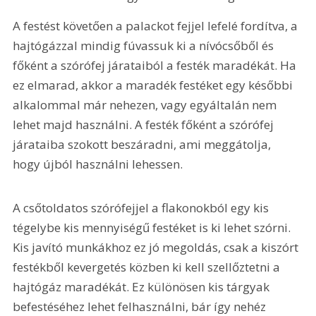
A festést követően a palackot fejjel lefelé fordítva, a 
hajtógázzal mindig fúvassuk ki a nívócsőből és 
főként a szórófej járataiból a festék maradékát. Ha 
ez elmarad, akkor a maradék festéket egy későbbi 
alkalommal már nehezen, vagy egyáltalán nem 
lehet majd használni. A festék főként a szórófej 
járataiba szokott beszáradni, ami meggátolja, 
hogy újból használni lehessen.
A csőtoldatos szórófejjel a flakonokból egy kis 
tégelybe kis mennyiségű festéket is ki lehet szórni. 
Kis javító munkákhoz ez jó megoldás, csak a kiszórt 
festékből kevergetés közben ki kell szellőztetni a 
hajtógáz maradékát. Ez különösen kis tárgyak 
befestéséhez lehet felhasználni, bár így nehéz 