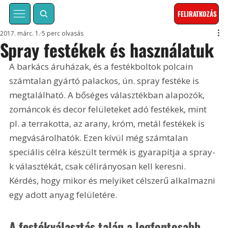
FELIRATKOZÁS
2017. márc. 1.
5 perc olvasás
Spray festékek és használatuk
A barkács áruházak, és a festékboltok polcain 
számtalan gyártó palackos, ún. spray festéke is 
megtalálható. A bőséges választékban alapozók, 
zománcok és decor felületeket adó festékek, mint 
pl. a terrakotta, az arany, króm, metál festékek is 
megvásárolhatók. Ezen kívül még számtalan 
speciális célra készült termék is gyarapítja a spray-
k választékát, csak célirányosan kell keresni. 
Kérdés, hogy mikor és melyiket célszerű alkalmazni 
egy adott anyag felületére.
A festékválasztás talán a legfontosabb