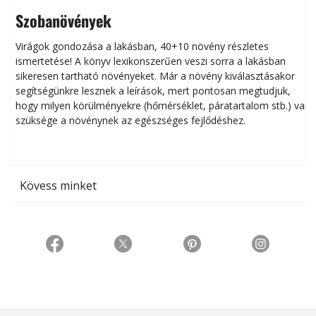
Szobanövények
Virágok gondozása a lakásban, 40+10 növény részletes
ismertetése! A könyv lexikonszerűen veszi sorra a lakásban
s
sikeresen tart­ha­tó növényeket. Már a növény kiválasztásakor
h
segítségünkre lesznek a leírások, mert pontosan megtudjuk,
k
hogy milyen körülményekre (hőmérséklet, páratartalom stb.) van
szüksége a növénynek az egészséges fejlődéshez.
t
Kövess minket