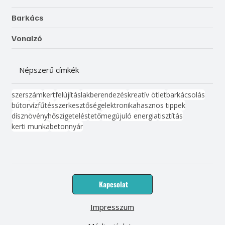
Barkács
Vonalzó
Népszerű címkék
szerszám
kert
felújítás
lakberendezés
kreatív ötlet
barkácsolás
bútor
víz
fűtés
szerkesztőség
elektronika
hasznos tippek
dísznövény
hőszigetelés
tető
megújuló energia
tisztítás
kerti munka
beton
nyár
Kapcsolat
Impresszum