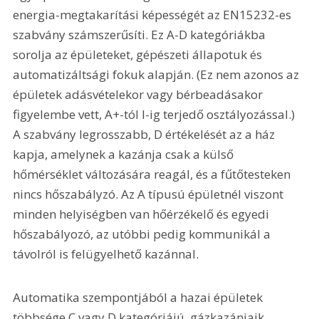
energia-megtakarítási képességét az EN15232-es 
szabvány számszerűsíti. Ez A-D kategóriákba 
sorolja az épületeket, gépészeti állapotuk és 
automatizáltsági fokuk alapján. (Ez nem azonos az 
épületek adásvételekor vagy bérbeadásakor 
figyelembe vett, A+-tól I-ig terjedő osztályozással.) 
A szabvány legrosszabb, D értékelését az a ház 
kapja, amelynek a kazánja csak a külső 
hőmérséklet változására reagál, és a fűtőtesteken 
nincs hőszabályzó. Az A típusú épületnél viszont 
minden helyiségben van hőérzékelő és egyedi 
hőszabályozó, az utóbbi pedig kommunikál a 
távolról is felügyelhető kazánnal.
Automatika szempontjából a hazai épületek 
többsége C vagy D kategóriájú, gázkazánjaik 