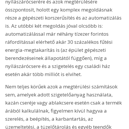
nyílászárócserére és azok megtérülésére 
összpontosít, holott egy komplex megoldásnak 
része a gépészeti korszerűsítés és az automatizálás 
is. Az utóbbi két megoldás jóval olcsóbb is: 
automatizálással már néhány tízezer forintos 
ráfordítással elérhető akár 30 százalékos fűtési 
energia-megtakarítás is (az épület gépészeti 
berendezéseinek állapotától függően), míg a 
nyílászárócsere és a szigetelés egy családi ház 
esetén akár több milliót is elvihet.
Nem teljes körűek azok a megtérülési számítások 
sem, amelyek adott szigetelőanyag használata, 
kazán cseréje vagy ablakcsere esetén csak a termék 
árából kalkulálnak, figyelmen kívül hagyva a 
szerelés, a beépítés, a karbantartás, az 
üzemeltetési, a tüzelőtárolás és egyéb teendők 