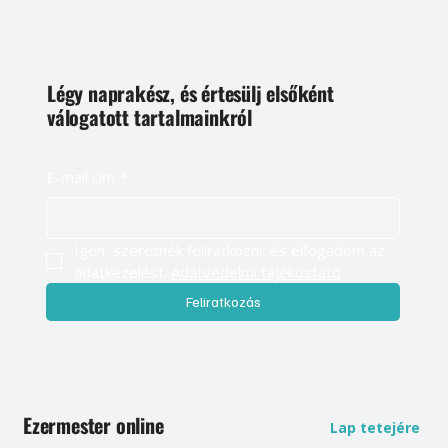
Légy naprakész, és értesülj elsőként
válogatott tartalmainkról
E-mail cím
*
Igen, szeretnék feliratkozni, és elfogadom az 
adatkezelést. 
Adatvédelmi tájékoztató
Feliratkozás
Ezermester online
Lap tetejére