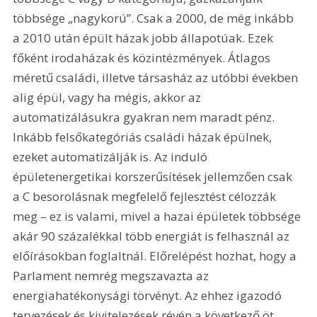
többsége „nagykorú”. Csak a 2000, de még inkább 
a 2010 után épült házak jobb állapotúak. Ezek 
főként irodaházak és közintézmények. Átlagos 
méretű családi, illetve társasház az utóbbi években 
alig épül, vagy ha mégis, akkor az 
automatizálásukra gyakran nem maradt pénz. 
Inkább felsőkategóriás családi házak épülnek, 
ezeket automatizálják is. Az induló 
épületenergetikai korszerűsítések jellemzően csak 
a C besorolásnak megfelelő fejlesztést célozzák 
meg – ez is valami, mivel a hazai épületek többsége 
akár 90 százalékkal több energiát is felhasznál az 
előírásokban foglaltnál. Előrelépést hozhat, hogy a 
Parlament nemrég megszavazta az 
energiahatékonysági törvényt. Az ehhez igazodó 
tervezések és kivitelezések révén a következő öt 