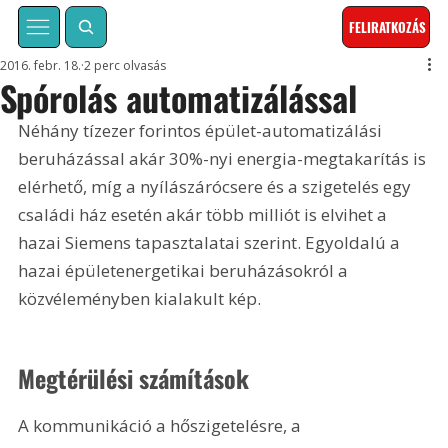
FELIRATKOZÁS
2016. febr. 18.
2 perc olvasás
Spórolás automatizálással
Néhány tízezer forintos épület-automatizálási 
beruházással akár 30%-nyi energia-megtakarítás is 
elérhető, míg a nyílászárócsere és a szigetelés egy 
családi ház esetén akár több milliót is elvihet a 
hazai Siemens tapasztalatai szerint. Egyoldalú a 
hazai épületenergetikai beruházásokról a 
közvéleményben kialakult kép.
Megtérülési számítások 
A kommunikáció a hőszigetelésre, a 