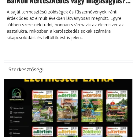
Helytakarékos kertészkedés
A saját termesztésű zöldségek és fűszernövények iránti
érdeklődés az elmúlt években látványosan megnőtt. Egyre
többen szeretnék tudni, honnan származik az élelmiszer az
l
asztalukra, miközben a kertészkedés sokak számára
kikapcsolódást és feltöltődést is jelent.
é
d
Szerkesztőségi