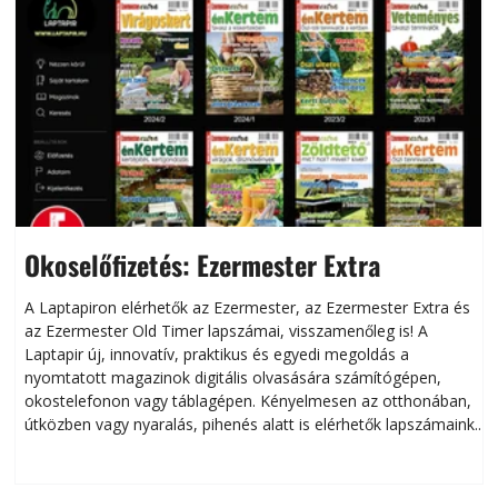
Okoselőfizetés: Ezermester Extra
A Laptapiron elérhetők az Ezermester, az Ezermester Extra és
az Ezermester Old Timer lapszámai, visszamenőleg is! A
Laptapir új, innovatív, praktikus és egyedi megoldás a
L
nyomtatott magazinok digitális olvasására számítógépen,
okostelefonon vagy táblagépen. Kényelmesen az otthonában,
útközben vagy nyaralás, pihenés alatt is elérhetők lapszámaink.
ú
Bárhol, bármikor, akár külföldön élve vagy dolgozva is
B
olvashatók az Ezermester lapszámai. A Laptapir kényelmes
megoldás, mert: – t