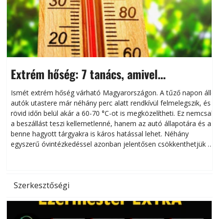
Extrém hőség: 7 tanács, amivel
megóvhatjuk autónkat a nyári károktól
Ismét extrém hőség várható Magyarországon. A tűző napon álló
autók utastere már néhány perc alatt rendkívül felmelegszik, és
rövid időn belül akár a 60-70 °C-ot is megközelítheti. Ez nemcsak
n
a beszállást teszi kellemetlenné, hanem az autó állapotára és a
benne hagyott tárgyakra is káros hatással lehet. Néhány
egyszerű óvintézkedéssel azonban jelentősen csökkenthetjük a
hőség káros hatásait.
l
Szerkesztőségi