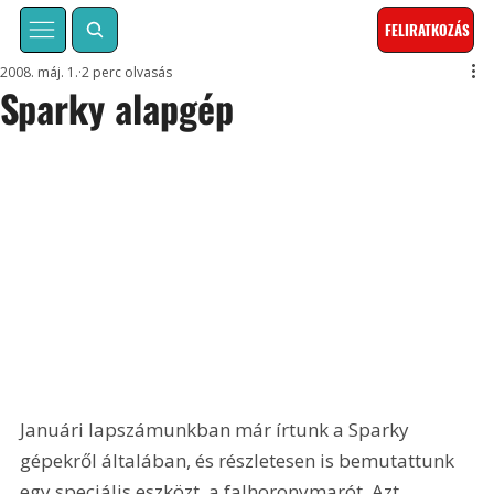
FELIRATKOZÁS
2008. máj. 1.
2 perc olvasás
Sparky alapgép
Januári lapszámunkban már írtunk a Sparky 
gépekről általában, és részletesen is bemutattunk 
egy speciális eszközt, a falhoronymarót. Azt 