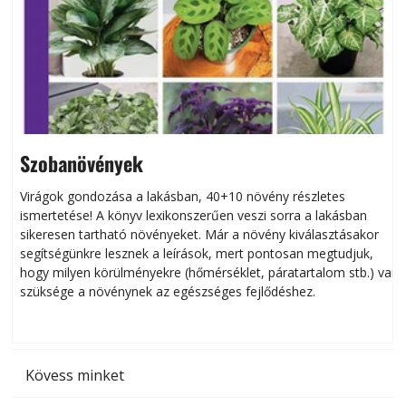
Szobanövények
Virágok gondozása a lakásban, 40+10 növény részletes
ismertetése! A könyv lexikonszerűen veszi sorra a lakásban
s
sikeresen tart­ha­tó növényeket. Már a növény kiválasztásakor
h
segítségünkre lesznek a leírások, mert pontosan megtudjuk,
k
hogy milyen körülményekre (hőmérséklet, páratartalom stb.) van
szüksége a növénynek az egészséges fejlődéshez.
t
Kövess minket