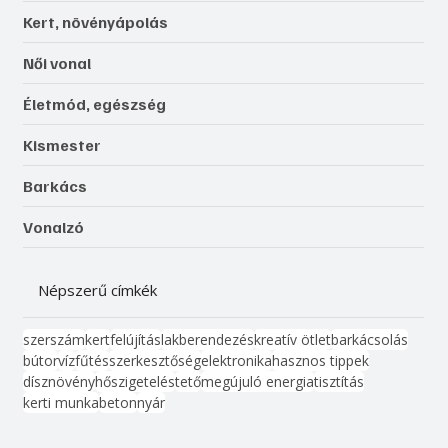
Kert, növényápolás
Női vonal
Életmód, egészség
Kismester
Barkács
Vonalzó
Népszerű címkék
szerszám
kert
felújítás
lakberendezés
kreatív ötlet
barkácsolás
bútor
víz
fűtés
szerkesztőség
elektronika
hasznos tippek
dísznövény
hőszigetelés
tető
megújuló energia
tisztítás
kerti munka
beton
nyár