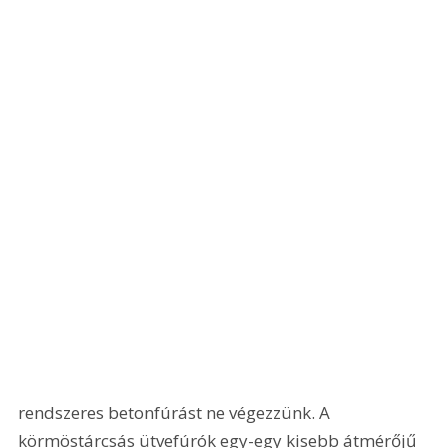
rendszeres betonfúrást ne végezzünk. A 
körmöstárcsás ütvefúrók egy-egy kisebb átmérőjű 