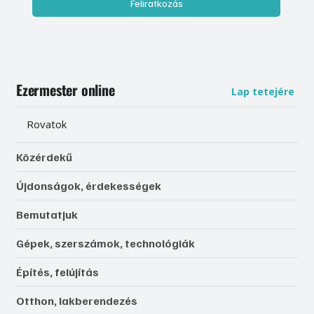
Feliratkozás
Ezermester online
Lap tetejére
Rovatok
Közérdekű
Újdonságok, érdekességek
Bemutatjuk
Gépek, szerszámok, technológiák
Építés, felújítás
Otthon, lakberendezés