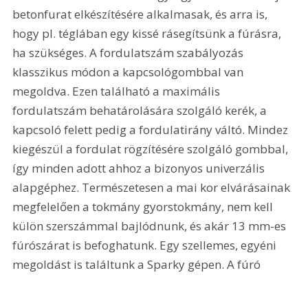
betonfurat elkészítésére alkalmasak, és arra is, 
hogy pl. téglában egy kissé rásegítsünk a fúrásra, 
ha szükséges. A fordulatszám szabályozás 
klasszikus módon a kapcsológombbal van 
megoldva. Ezen található a maximális 
fordulatszám behatárolására szolgáló kerék, a 
kapcsoló felett pedig a fordulatirány váltó. Mindez 
kiegészül a fordulat rögzítésére szolgáló gombbal, 
így minden adott ahhoz a bizonyos univerzális 
alapgéphez. Természetesen a mai kor elvárásainak 
megfelelően a tokmány gyorstokmány, nem kell 
külön szerszámmal bajlódnunk, és akár 13 mm-es 
fúrószárat is befoghatunk. Egy szellemes, egyéni 
megoldást is találtunk a Sparky gépen. A fúró 