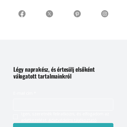
Légy naprakész, és értesülj elsőként
válogatott tartalmainkról
E-mail cím
*
Igen, szeretnék feliratkozni, és elfogadom az 
adatkezelést. 
Adatvédelmi tájékoztató