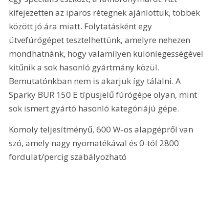
kifejezetten az iparos rétegnek ajánlottuk, többek 
között jó ára miatt. Folytatásként egy 
ütvefúrógépet tesztelhettünk, amelyre nehezen 
mondhatnánk, hogy valamilyen különlegességével 
kitűnik a sok hasonló gyártmány közül. 
Bemutatónkban nem is akarjuk így tálalni. A 
Sparky BUR 150 E típusjelű fúrógépe olyan, mint 
sok ismert gyártó hasonló kategóriájú gépe.
Komoly teljesítményű, 600 W-os alapgépről van 
szó, amely nagy nyomatékával és 0-tól 2800 
fordulat/percig szabályozható 