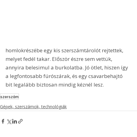
homlokrészébe egy kis szerszámtárolót rejtettek, 
melyet fedél takar. Először észre sem vettük, 
annyira belesimul a burkolatba. Jó ötlet, hiszen így 
a legfontosabb fúrószárak, és egy csavarbehajtó 
bit legalább biztosan mindig kéznél lesz.
szerszám
Gépek, szerszámok, technológiák