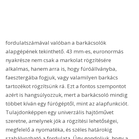
fordulatszámával valóban a barkácsolók 
alapgépének tekinthető. 43 mm-es, euronormás 
nyakrésze nem csak a markolat rögzítésére 
alkalmas, hanem arra is, hogy fúróállványba, 
faesztergába fogjuk, vagy valamilyen barkács 
tartozékot rögzítsünk rá. Ezt a fontos szempontot 
azért is hangsúlyozzuk, mert a barkácsoló mindig 
többet kíván egy fúrógéptől, mint az alapfunkciót. 
Tulajdonképpen egy univerzális hajtóművet 
szeretne, amelynek jók a rögzítési lehetőségei, 
megfelelő a nyomatéka, és széles határokig 
szabályozható a fordulata. Úgy gondoljuk, hogy a 