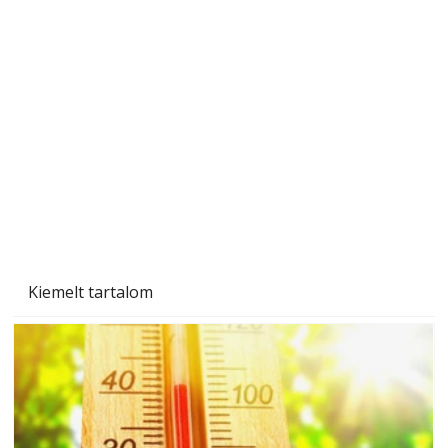
A varrógép és a varrás
Kiemelt tartalom